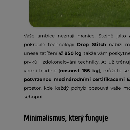
Vaše ambice neznají hranice. Stejně jako
pokročilé technologii
Drop Stitch
nabízí m
unese zatížení až
850 kg
, takže vám poskytn
prvků i zdokonalování techniky. Ať už trénu
vodní hladině (
nosnost 185 kg
), můžete s
potvrzenou mezinárodními certifikacemi 
prostor, kde každý pohyb posouvá vaše mož
schopni.
Minimalismus, který funguje