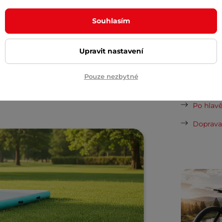
Vaše do
Souhlasím
skvělým řešením pro různé sportovní i
půjčovn
pečný trénink i super zábavu! Cvičit na
Upravit nastavení
tane bavit, můžete
Airstunt
vzít k vodě
Dopor
Pouze nezbytné
Cashback
Po hlavě
Doprava 