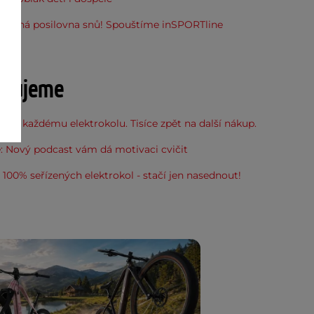
stupná posilovna snů! Spouštíme inSPORTline
u
učujeme
 ke každému elektrokolu. Tisíce zpět na další nákup.
: Nový podcast vám dá motivaci cvičit
100% seřízených elektrokol - stačí jen nasednout!