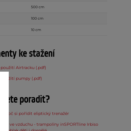
500 cm
100 cm
10 cm
nty ke stažení
použití Airtracku (.pdf)
použití pumpy (.pdf)
ujete poradit?
, proč si pořídit eliptický trenažér
óna ve vzduchu - trampolíny inSPORTline Irbiso
do oblak děti i dospělé