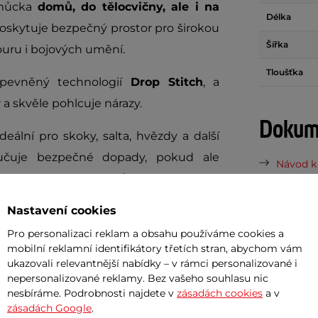
omůcka
domů, do tělocvičny, ale i na
Délka
 poskytuje bezpečný prostor pro širokou
Šířka
ouru i bojových umění.
Tloušťka
pevněný technologií
Drop Stitch
, a
a skvěle pohlcuje nárazy.
Dokume
ideální pro skoky, salta, hvězdy a další
čuje bezpečné dopady, pokud ale
Návod k 
 to žádný problém! Můžete jednoduše
Návod k 
Maximální zatížení jedné žíněnky je
Nastavení cookies
, že byste ji nějak poškodili.
Potřeb
Pro personalizaci reklam a obsahu používáme cookies a
mobilní reklamní identifikátory třetích stran, abychom vám
avy i přenosná taška pro snadnější
ukazovali relevantnější nabídky – v rámci personalizované i
S
elektrickou pumpou inSPORTline
7 důvodů
nepersonalizované reklamy. Bez vašeho souhlasu nic
nesbíráme. Podrobnosti najdete v
zásadách cookies
a v
! Stačí zapojit do zásuvky (220-240V),
Nová sez
zásadách Google
.
vynesou 
ut jste připraveni k akci.