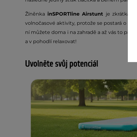
Žíněnka
inSPORTline Airstunt
je zkrátka 
volnočasové aktivity, protože se postará o bez
ní můžete doma i na zahradě a až vás to přes
a v pohodlí relaxovat!
Uvolněte svůj potenciál