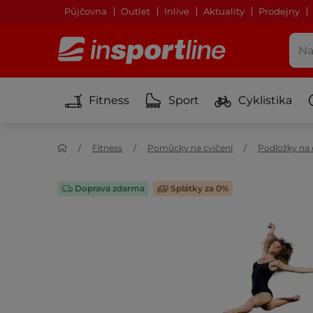
Půjčovna
Outlet
Inlive
Aktuality
Prodejny
Fitness
Sport
Cyklistika
Fitness
Pomůcky na cvičení
Podložky na 
Doprava zdarma
Splátky za 0%