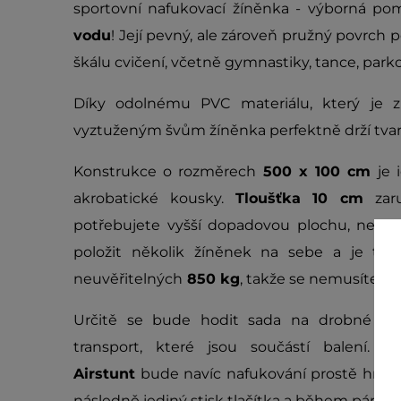
sportovní nafukovací žíněnka - výborná p
vodu
! Její pevný, ale zároveň pružný povrch
škálu cvičení, včetně gymnastiky, tance, park
Díky odolnému PVC materiálu, který je z
vyztuženým švům žíněnka perfektně drží tvar 
Konstrukce o rozměrech
500 x 100 cm
je 
akrobatické kousky.
Tloušťka 10 cm
zaru
potřebujete vyšší dopadovou plochu, není
položit několik žíněnek na sebe a je to! 
neuvěřitelných
850 kg
, takže se nemusíte bát
Určitě se bude hodit sada na drobné opr
transport, které jsou součástí balení. 
Airstunt
bude navíc nafukování prostě hračka
následně jediný stisk tlačítka a během pár min