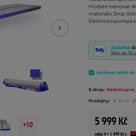
můžete trénovat d
materiálu Drop Stit
Elektrická pumpa s
Následující
ZDARMA
D
Telly na 3
Možnost vrátit d
E-shop:
Nedostupné, 
Prodejny:
Brno
5 999 Kč
+10
nebo 4 × 1 499 Kč s