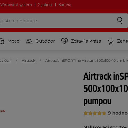
Věrnostní systém
2. jakost
Kariéra
Moto
Outdoor
Zdraví a krása
Zahr
cvičení
Airtrack
Airtrack inSPORTline Airstunt 500x100x10 cm b
Airtrack inS
500x100x10 
pumpou
9 hodno
Nafukovací sportovn