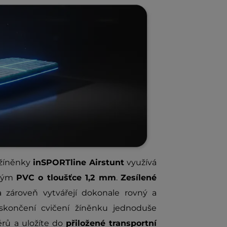
o žíněnky
inSPORTline Airstunt
využívá
lným
PVC o tloušťce 1,2 mm
.
Zesílené
 zároveň vytvářejí dokonale rovný a
skončení cvičení žíněnku jednoduše
rů a uložíte do
přiložené transportní