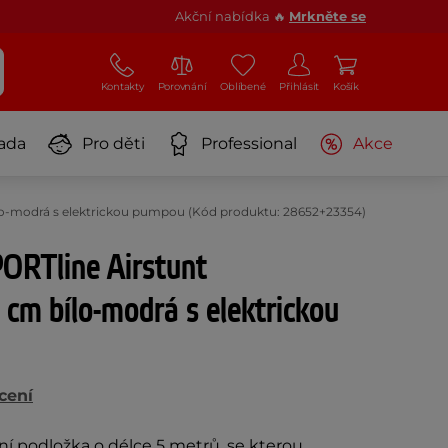
Akční nabídka 🔥
Mrkněte se
Kontakty
Porovnání
Oblíbené
Přihlásit
Košík
ada
Pro děti
Professional
Akce
ílo-modrá s elektrickou pumpou (Kód produktu: 28652+23354)
PORTline Airstunt
cm bílo-modrá s elektrickou
cení
í podložka o délce 5 metrů, se kterou