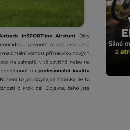
Airtrack inSPORTline Airstunt
. Díky
imořádnou pevnost a bez problémů
e maximální volnost při nácviku nových
jete na zahradě, v tělocvičně nebo na
e spolehnout na
profesionální kvalitu
EN
. Není to jen obyčejná žíněnka. Je to
nosti o krok dál. Objevte, čeho jste