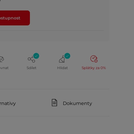
ostupnost
ovnat
Sdílet
Hlídat
Splátky za 0%
rnativy
Dokumenty