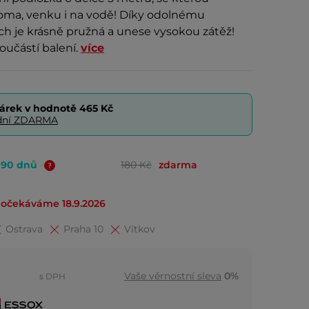
oma, venku i na vodě! Díky odolnému
ch je krásně pružná a unese vysokou zátěž!
oučástí balení.
více
árek v hodnotě
465 Kč
0 dní ZDARMA
o 90 dnů
180 Kč
zdarma
očekáváme 18.9.2026
Ostrava
Praha 10
Vítkov
Vaše věrnostní sleva
0%
s DPH