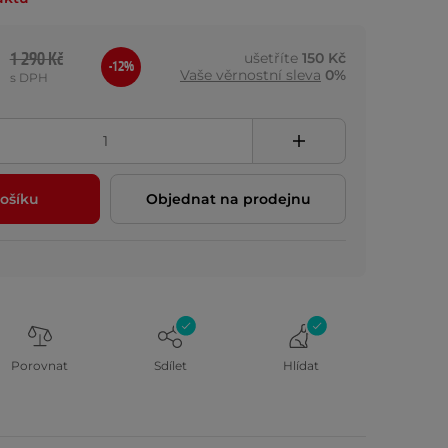
1 290 Kč
ušetříte
150 Kč
-12%
Vaše věrnostní sleva
0%
s DPH
ošíku
Objednat na prodejnu
Porovnat
Sdílet
Hlídat