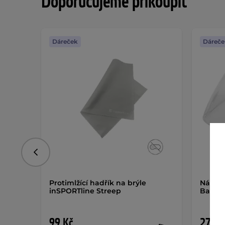
Doporučujeme přikoupit
Dáreček
Dáreče
Předchozí
Protimlžící hadřík na brýle
Náhrad
inSPORTline Streep
Barcel
99 Kč
270 K