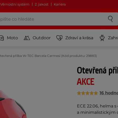
Věrnostní systém
2. jakost
Kariéra
Moto
Outdoor
Zdraví a krása
Zahr
tevřená přilba W-TEC Barcela Carmesi (Kód produktu: 29883)
Otevřená při
AKCE
16 hodn
ECE 22.06, helma s
a minimalistickým