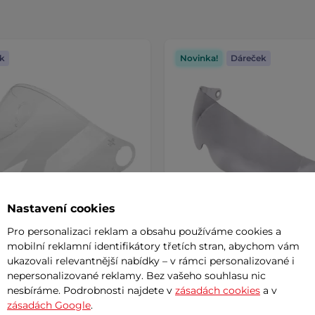
k
Novinka!
Dáreček
Nastavení cookies
Pro personalizaci reklam a obsahu používáme cookies a
mobilní reklamní identifikátory třetích stran, abychom vám
ní hledí pro přilbu W-TEC
Náhradní sluneční clona p
ukazovali relevantnější nabídky – v rámci personalizované i
a
přilbu W-TEC Barcela
nepersonalizované reklamy. Bez vašeho souhlasu nic
nesbíráme. Podrobnosti najdete v
zásadách cookies
a v
zásadách Google
.
č
190 Kč