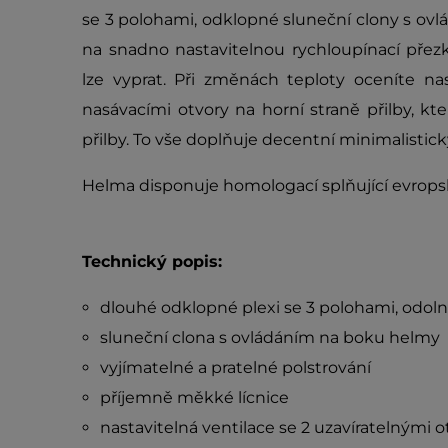
se 3 polohami, odklopné sluneční clony s ovl
na snadno nastavitelnou rychloupínací přez
lze vyprat. Při změnách teploty oceníte na
nasávacími otvory na horní straně přilby, kte
přilby. To vše doplňuje decentní minimalistický
Helma disponuje homologací splňující evrop
Technický popis:
dlouhé odklopné plexi se 3 polohami, odoln
sluneční clona s ovládáním na boku helmy
vyjímatelné a pratelné polstrování
příjemně měkké lícnice
nastavitelná ventilace se 2 uzavíratelnými 