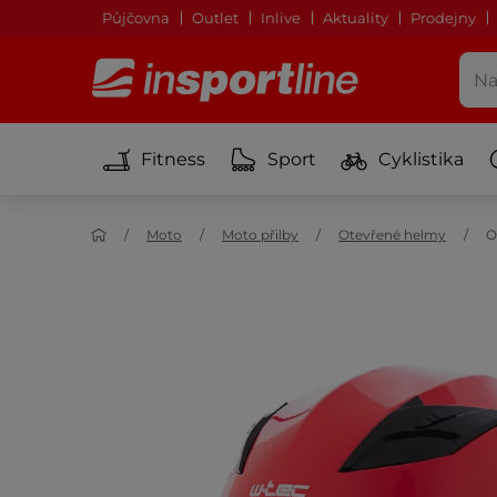
Půjčovna
Outlet
Inlive
Aktuality
Prodejny
Fitness
Sport
Cyklistika
Moto
Moto přilby
Otevřené helmy
O