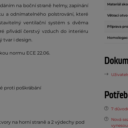
Materiál sk
ádáním na boční straně helmy, zapínání
ku a odnímatelného polstrování, které
Větrací otvo
stavitelný ventilační systém s dvěma
Příprava pr
ré přivádí čerstvý vzduch do interiéru
Homologac
 tvar i design.
skou normu ECE 22.06.
Dokume
Uživatel
é proti poškrábání
Potřeb
7 důvodů
Nová sez
otvory na horní straně a 2 výdechy pod
vynesou 