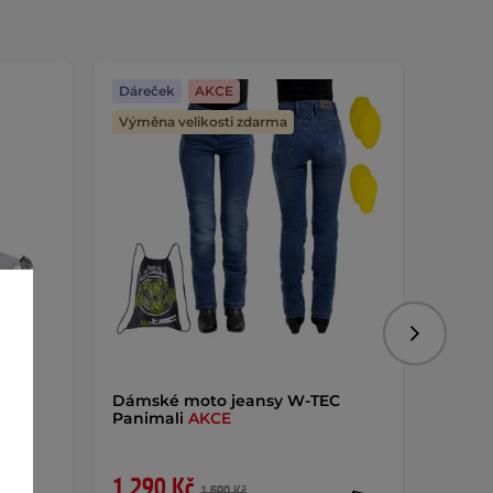
Dáreček
AKCE
Dáreč
Výměna velikosti zdarma
Výměna
Následujíc
ro
Dámské moto jeansy W-TEC
Dámsk
Panimali
AKCE
Coreg
1 290 Kč
1 77
1 690 Kč