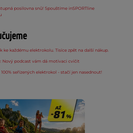
stupná posilovna snů! Spouštíme inSPORTline
u
učujeme
 ke každému elektrokolu. Tisíce zpět na další nákup.
: Nový podcast vám dá motivaci cvičit
100% seřízených elektrokol - stačí jen nasednout!