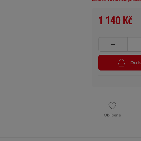
1 140 Kč
Do k
Oblíbené