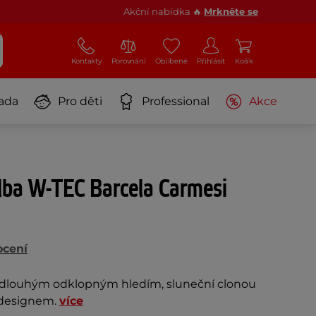
Akční nabídka 🔥
Mrkněte se
Kontakty
Porovnání
Oblíbené
Přihlásit
Košík
ada
Pro děti
Professional
Akce
lba W-TEC Barcela Carmesi
ocení
 dlouhým odklopným hledím, sluneční clonou
 designem.
více