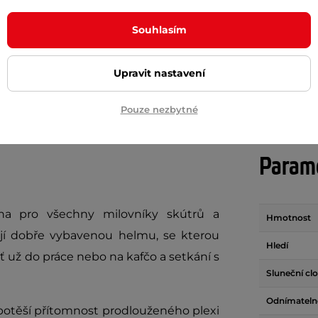
m
skladem
Souhlasím
+ Přidat do košíku
+ Přidat do košíku
Upravit nastavení
Pouze nezbytné
Param
na pro všechny milovníky skútrů a
Hmotnost
ají dobře vybavenou helmu, se kterou
Hledí
ť už do práce nebo na kafčo a setkání s
Sluneční cl
Odnímatelné
 potěší přítomnost prodlouženého plexi