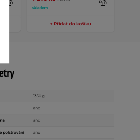
skladem
sklade
+ Přidat do košíku
etry
1350 g
ano
ona
ano
 polstrování
ano