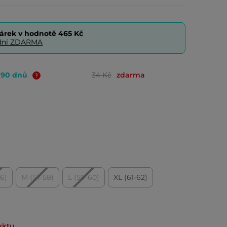
árek v hodnotě
465 Kč
0 dní ZDARMA
o 90 dnů
34 Kč
zdarma
56)
M (57-58)
L (59-60)
XL (61-62)
uktu