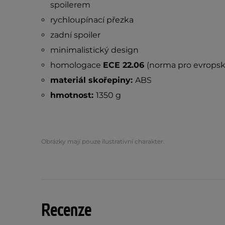
spoilerem
rychloupínací přezka
zadní spoiler
minimalistický design
homologace
ECE 22.06
(norma pro evropsk
materiál skořepiny:
ABS
hmotnost:
1350 g
Obrázky mají pouze ilustrativní charakter.
Recenze