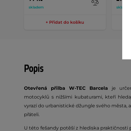
skladem
sklade
+ Přidat do košíku
Popis
Otevřená přilba W-TEC Barcela
je urče
motocyklů s nižšími kubaturami, kteří hled
vyrazí do urbanistické džungle svého města, a
přáteli.
U této fešandy potěší z hlediska praktičnosti