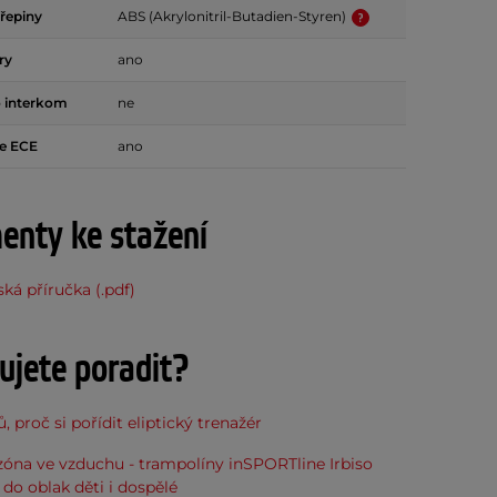
ořepiny
ABS (Akrylonitril-Butadien-Styren)
ry
ano
o interkom
ne
e ECE
ano
nty ke stažení
ská příručka (.pdf)
ujete poradit?
, proč si pořídit eliptický trenažér
óna ve vzduchu - trampolíny inSPORTline Irbiso
do oblak děti i dospělé