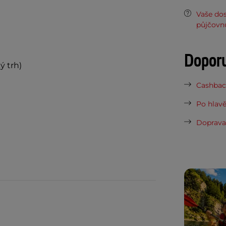
Vaše do
půjčovn
Dopor
ý trh)
Cashback
Po hlavě
Doprava 