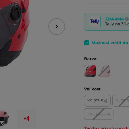
ZDARMA
D
Telly na 3
Následující
Možnost vrátit d
Barva:
Velikost:
XS (53-54)
S (55-
XXL (63-64)
+4
Zvolte variantu prod