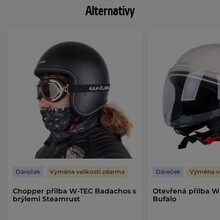
Alternativy
Dáreček
Výměna velikosti zdarma
Dáreček
Výměna ve
Chopper přilba W-TEC Badachos s
Otevřená přilba W
brýlemi Steamrust
Bufalo