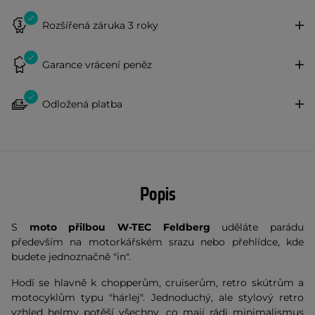
Rozšířená záruka 3 roky
Garance vrácení peněz
Odložená platba
Popis
S
moto přilbou W-TEC Feldberg
uděláte parádu
především na motorkářském srazu nebo přehlídce, kde
budete jednoznačně "in".
Hodí se hlavně k chopperům, cruiserům, retro skútrům a
motocyklům typu "hárlej". Jednoduchý, ale stylový retro
vzhled helmy potěší všechny, co mají rádi minimalismus