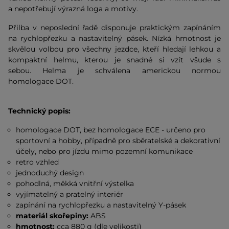
a nepotřebují výrazná loga a motivy.
Přilba v neposlední řadě disponuje praktickým zapínáním
na rychlopřezku a nastavitelný pásek. Nízká hmotnost je
skvělou volbou
pro
všechny
jezdce,
kteří hledají lehkou a
kompaktní helmu, kterou je
snadné si
vzít všude s
sebou.
Helma
je schválena americkou normou
homologace DOT.
Technický popis:
homologace DOT, bez homologace ECE - určeno pro
sportovní a hobby, případně pro sběratelské a dekorativní
účely, nebo pro jízdu mimo pozemní komunikace
retro vzhled
jednoduchý design
pohodlná, měkká vnitřní výstelka
vyjímatelný a pratelný interiér
zapínání na rychlopřezku a nastavitelný Y-pásek
materiál skořepiny:
ABS
hmotnost:
cca 880 g (dle velikosti)