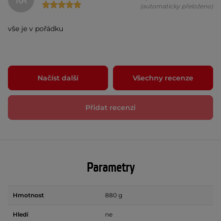
KA
(automaticky přeloženo)
vše je v pořádku
Načíst další
Všechny recenze
Přidat recenzi
Parametry
Hmotnost
880 g
Hledí
ne