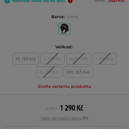
Možnost vrátit do 90 dnů
39 Kč
zdarma
Barva:
černá
Velikost:
XS (53-54)
S (55-56)
M (57-58)
L (59-60)
XL (61-62)
XXL (63-64)
Zvolte variantu produktu
1 290 Kč
s DPH
Vaše věrnostní sleva
0%