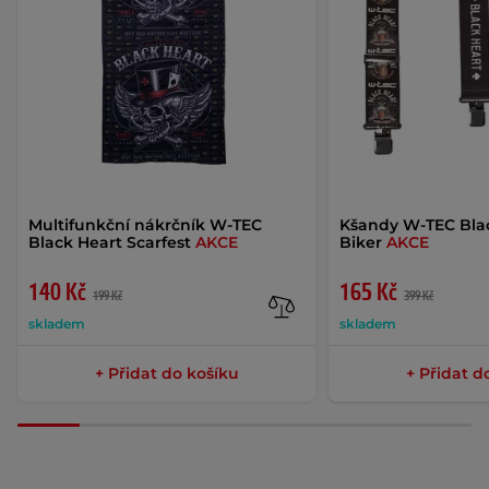
Multifunkční nákrčník W-TEC
Kšandy W-TEC Bla
Black Heart Scarfest
AKCE
Biker
AKCE
140 Kč
165 Kč
199 Kč
399 Kč
skladem
skladem
+ Přidat do košíku
+ Přidat d