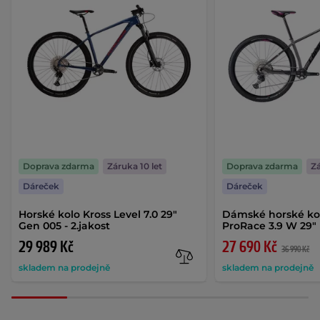
Doprava zdarma
Záruka 10 let
Doprava zdarma
Zá
Dáreček
Dáreček
Horské kolo Kross Level 7.0 29"
Dámské horské kol
Gen 005 - 2.jakost
ProRace 3.9 W 29"
29 989 Kč
27 690 Kč
36 990 Kč
skladem na prodejně
skladem na prodejně