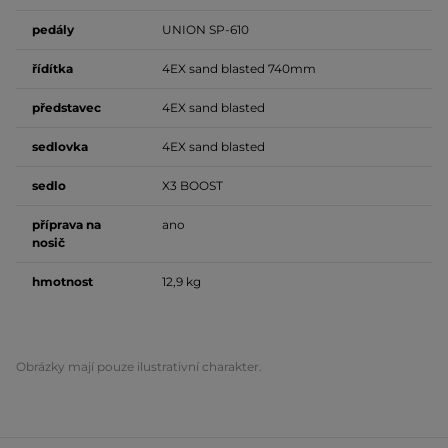
pedály
UNION SP-610
řídítka
4EX sand blasted 740mm
představec
4EX sand blasted
sedlovka
4EX sand blasted
sedlo
X3 BOOST
příprava na
ano
nosič
hmotnost
12,9 kg
Obrázky mají pouze ilustrativní charakter.