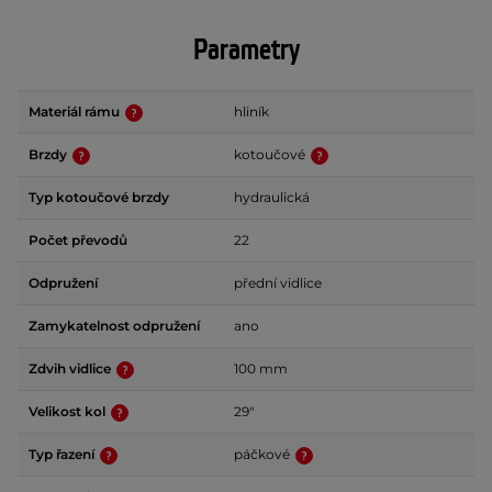
Parametry
Materiál rámu
hliník
Brzdy
kotoučové
Typ kotoučové brzdy
hydraulická
Počet převodů
22
Odpružení
přední vidlice
Zamykatelnost odpružení
ano
Zdvih vidlice
100 mm
Velikost kol
29"
Typ řazení
páčkové