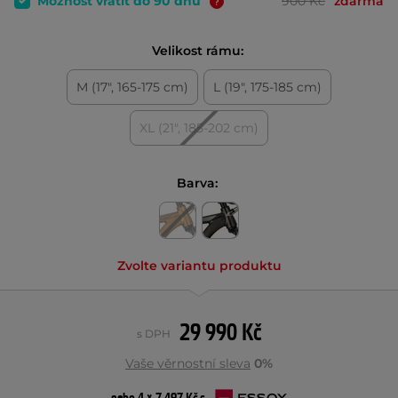
Možnost vrátit do 90 dnů
900 Kč
zdarma
Velikost rámu:
M (17", 165-175 cm)
L (19", 175-185 cm)
XL (21", 185-202 cm)
Barva:
Zvolte variantu produktu
29 990 Kč
s DPH
Vaše věrnostní sleva
0%