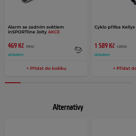
Alarm se zadním světlem
Cyklo přilba Kellys
inSPORTline Jolty
AKCE
469 Kč
1 589 Kč
799 Kč
1 690 Kč
skladem
skladem
+ Přidat do košíku
+ Přidat d
Alternativy