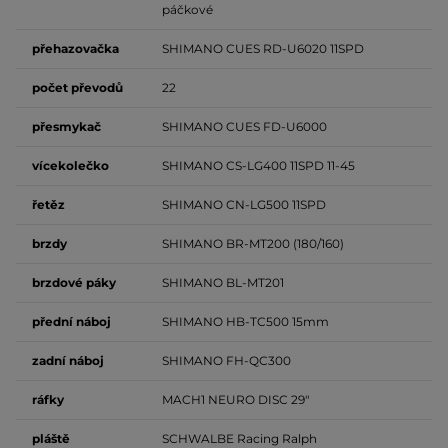
páčkové
přehazovačka
SHIMANO CUES RD-U6020 11SPD
počet převodů
22
přesmykač
SHIMANO CUES FD-U6000
vícekolečko
SHIMANO CS-LG400 11SPD 11-45
řetěz
SHIMANO CN-LG500 11SPD
brzdy
SHIMANO BR-MT200 (180/160)
brzdové
páky
SHIMANO BL-MT201
přední
náboj
SHIMANO HB-TC500 15mm
zadní
náboj
SHIMANO FH-QC300
ráfky
MACH1 NEURO DISC 29"
pláště
SCHWALBE Racing Ralph