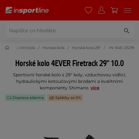
stika
Jízdní kola
Horská kola
Horská kola 29"
IN: K4E-25219
Horské kolo 4EVER Firetrack 29'' 10.0
Sportovní horské kolo s 29" koly, vzduchovou vidlicí,
hydraulickými kotoučovými brzdami a kvalitními
komponenty Shimano.
více
Doprava zdarma
Splátky za 0%