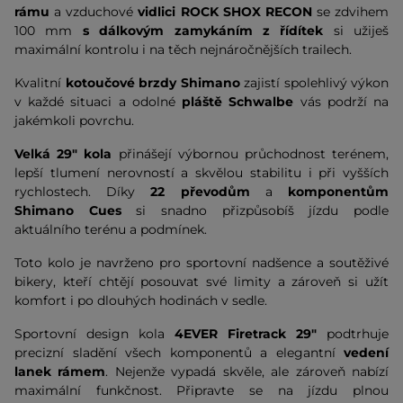
rámu
a vzduchové
vidlici ROCK SHOX RECON
se zdvihem
100 mm
s dálkovým zamykáním z řídítek
si užiješ
maximální kontrolu i na těch nejnáročnějších trailech.
Kvalitní
kotoučové brzdy Shimano
zajistí spolehlivý výkon
v každé situaci a odolné
pláště Schwalbe
vás podrží na
jakémkoli povrchu.
Velká 29" kola
přinášejí výbornou průchodnost terénem,
lepší tlumení nerovností a skvělou stabilitu i při vyšších
rychlostech. Díky
22 převodům
a
komponentům
Shimano Cues
si snadno přizpůsobíš jízdu podle
aktuálního terénu a podmínek.
Toto kolo je navrženo pro sportovní nadšence a soutěživé
bikery, kteří chtějí posouvat své limity a zároveň si užít
komfort i po dlouhých hodinách v sedle.
Sportovní design kola
4EVER
Firetrack
29"
podtrhuje
precizní sladění všech komponentů a elegantní
vedení
lanek rámem
. Nejenže vypadá skvěle, ale zároveň nabízí
maximální funkčnost. Připravte se na jízdu plnou