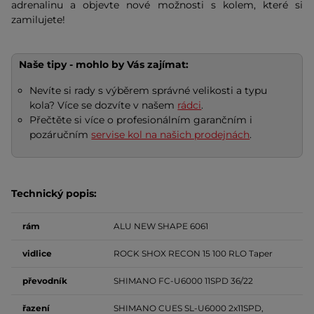
adrenalinu a objevte nové možnosti s kolem, které si
zamilujete!
Naše tipy - mohlo by Vás zajímat:
Nevíte si rady s výběrem správné velikosti a typu
kola? Více se dozvíte v našem
rádci
.
Přečtěte si více o profesionálním garančním i
pozáručním
servise kol na našich prodejnách
.
Technický popis:
rám
ALU NEW SHAPE 6061
vidlice
ROCK SHOX RECON 15 100 RLO Taper
převodník
SHIMANO FC-U6000 11SPD 36/22
řazení
SHIMANO CUES SL-U6000 2x11SPD,