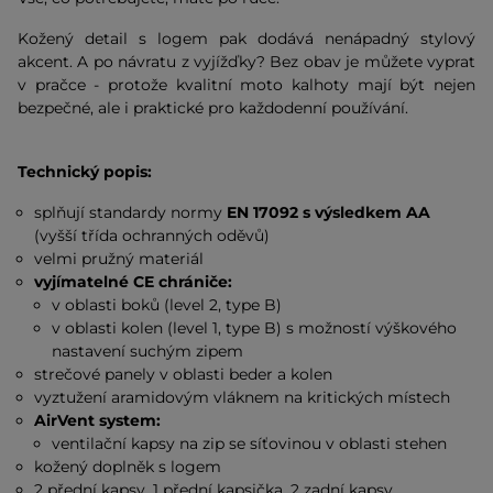
Kožený detail s logem pak dodává nenápadný stylový
akcent. A po návratu z vyjížďky? Bez obav je můžete vyprat
v pračce - protože kvalitní moto kalhoty mají být nejen
bezpečné, ale i praktické pro každodenní používání.
Technický popis:
splňují standardy normy
EN 17092 s výsledkem AA
(vyšší třída ochranných oděvů)
velmi pružný materiál
vyjímatelné CE chrániče:
v oblasti boků (level 2, type B)
v oblasti kolen (level 1, type B) s možností výškového
nastavení suchým zipem
strečové panely v oblasti beder a kolen
vyztužení aramidovým vláknem na kritických místech
AirVent system:
ventilační kapsy na zip se síťovinou v oblasti stehen
kožený doplněk s logem
2 přední kapsy, 1 přední kapsička, 2 zadní kapsy