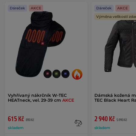
Dáreček
AKCE
Dáreček
AKCE
Výměna velikosti zd
Vyhřívaný nákrčník W-TEC
Dámská kožená m
HEATneck, vel. 29-39 cm
AKCE
TEC Black Heart R
615 Kč
2 940 Kč
890 Kč
5 990 Kč
skladem
skladem