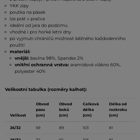
YKK zipy
poutka na pásek
lze prát v pračce
ideální od jara do podzimu
vhodné i pro horké letní dny
po vyjmutí chráničů možnost běžného každodenního
použití
materiál:
vnější:
bavlna 98%, Spandex 2%
vnitřní ochranná vrstva:
aramidové vlákno 60%,
polyester 40%
Velikostní tabulka (rozměry kalhot):
Obvod
Obvod
Celková
Délka od
pasu
boků
délka
rozkroku
Velikost
(cm)
(cm)
(cm)
(cm)
26/32
69
89
103
81
28/32
72
92
103
81