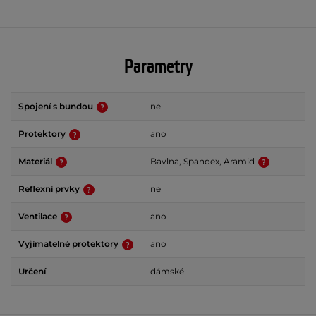
Parametry
Spojení s bundou
ne
Protektory
ano
Materiál
Bavlna, Spandex, Aramid
Reflexní prvky
ne
Ventilace
ano
Vyjímatelné protektory
ano
Určení
dámské