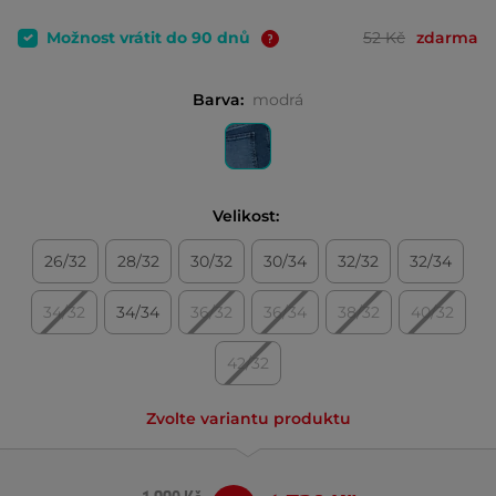
Možnost vrátit do 90 dnů
52 Kč
zdarma
Barva:
modrá
Velikost:
26/32
28/32
30/32
30/34
32/32
32/34
34/32
34/34
36/32
36/34
38/32
40/32
42/32
Zvolte variantu produktu