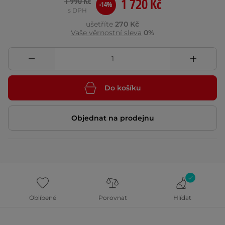
1 990 Kč
1 720 Kč
-14%
s DPH
ušetříte
270 Kč
Vaše věrnostní sleva
0%
Do košíku
Objednat na prodejnu
Oblíbené
Porovnat
Hlídat