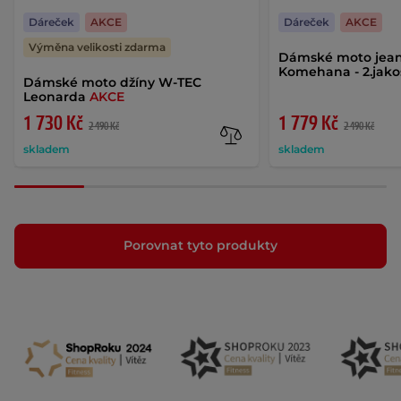
Dáreček
AKCE
Dáreček
AKCE
Výměna velikosti zdarma
Dámské moto jea
Komehana - 2.jak
Dámské moto džíny W-TEC
Leonarda
AKCE
1 730 Kč
1 779 Kč
2 490 Kč
2 490 Kč
skladem
skladem
Porovnat tyto produkty