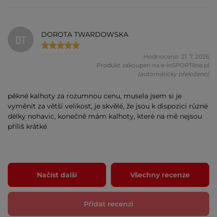
DOROTA TWARDOWSKA
DT
Hodnoceno: 21. 7. 2026
Produkt zakoupen na e-inSPORTline.pl
(automaticky přeloženo)
pěkné kalhoty za rozumnou cenu, musela jsem si je
vyměnit za větší velikost, je skvělé, že jsou k dispozici různé
délky nohavic, konečně mám kalhoty, které na mě nejsou
příliš krátké
Načíst další
Všechny recenze
Přidat recenzi