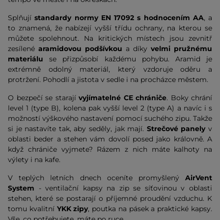
Splňují
standardy normy EN 17092 s hodnocením AA
, a
to znamená, že nabízejí vyšší třídu ochrany, na kterou se
můžete spolehnout. Na kritických místech jsou zevnitř
zesílené
aramidovou podšívkou
a díky
velmi pružnému
materiálu
se přizpůsobí každému pohybu. Aramid je
extrémně odolný materiál, který vzdoruje oděru a
protržení. Pohodlí a jistota v sedle i na procházce městem.
O bezpečí se starají
vyjímatelné CE chrániče
. Boky chrání
level 1 (type B), kolena pak vyšší level 2 (type A) a navíc i s
možností výškového nastavení pomocí suchého zipu. Takže
si je nastavíte tak, aby seděly, jak mají.
Strečové panely
v
oblasti beder a stehen vám dovolí posed jako královně. A
když chrániče vyjmete? Rázem z nich máte kalhoty na
výlety i na kafe.
V teplých letních dnech oceníte promyšlený
AirVent
System
- ventilační kapsy na zip se síťovinou v oblasti
stehen, které se postarají o příjemné proudění vzduchu. K
tomu kvalitní
YKK zipy
, poutka na pásek a praktické kapsy.
Vše, co potřebujete, máte po ruce.