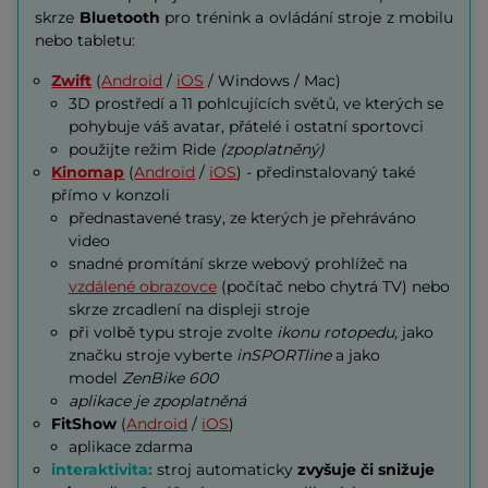
skrze
Bluetooth
pro trénink a ovládání stroje z mobilu
nebo tabletu:
Zwift
(
Android
/
iOS
/ Windows / Mac)
3D prostředí a 11 pohlcujících světů, ve kterých se
pohybuje váš avatar, přátelé i ostatní sportovci
použijte režim Ride
(zpoplatněný)
Kinomap
(
Android
/
iOS
) - předinstalovaný také
přímo v konzoli
přednastavené trasy, ze kterých je přehráváno
video
snadné promítání skrze webový prohlížeč na
vzdálené obrazovce
(počítač nebo chytrá TV) nebo
skrze zrcadlení na displeji stroje
při volbě typu stroje zvolte
ikonu rotopedu,
jako
značku stroje vyberte
inSPORTline
a jako
model
ZenBike 600
aplikace je zpoplatněná
FitShow
(
Android
/
iOS
)
aplikace zdarma
interaktivita:
stroj automaticky
zvyšuje či snižuje