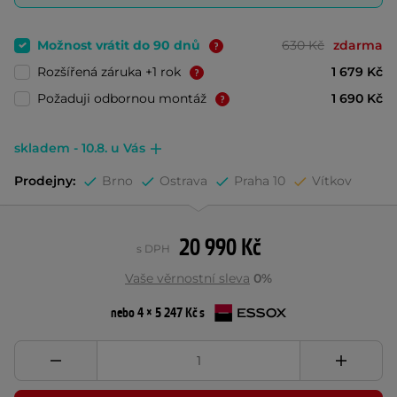
Možnost vrátit do 90 dnů
630 Kč
zdarma
Rozšířená záruka +1 rok
1 679 Kč
Požaduji odbornou montáž
1 690 Kč
skladem - 10.8. u Vás
Prodejny:
Brno
Ostrava
Praha 10
Vítkov
20 990 Kč
s DPH
Vaše věrnostní sleva
0%
nebo 4 × 5 247 Kč s