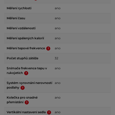
Měření rychlosti
ano
Měření času
ano
Měření vzdálenosti
ano
Měření spálených kalorií
ano
Měření tepové frekvence
ano
Počet stupňů zátěže
32
Snímače frekvence tepu v
ano
rukojetích
Systém vyrovnání nerovností
ano
podlahy
Kolečka pro snadné
ano
přemístění
Vertikální nastavení sedla
ano