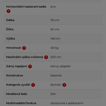
Horizontální nastavení sedla
ano
Délka
115 cm
Šířka
50 cm
Výška
146 cm
Hmotnost
48 kg
Maximální výška cvičence
200 cm
Zdroj napájení
síťový adaptér
Konstrukce
klasická
Kategorie využití
domácí
Modelová řada
Zen
Multimediální funkce
obrazovka s aplikacemi