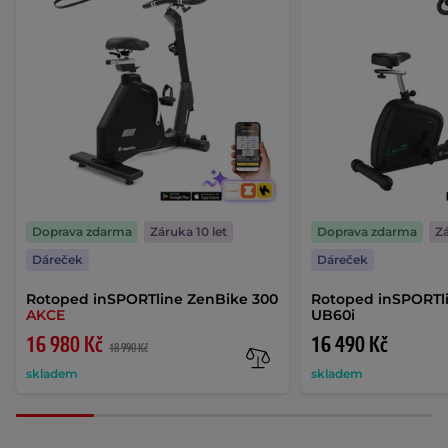
Doprava zdarma
Záruka 10 let
Doprava zdarma
Zá
Dáreček
Dáreček
Rotoped inSPORTline ZenBike 300
Rotoped inSPORTl
AKCE
UB60i
16 980 Kč
16 490 Kč
18 990 Kč
skladem
skladem