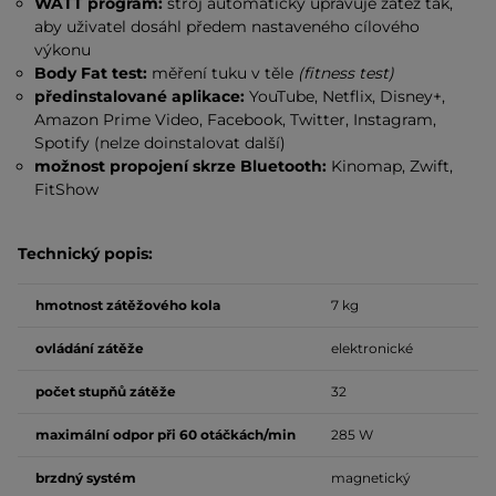
WATT program:
stroj automaticky upravuje zátěž tak,
aby uživatel dosáhl předem nastaveného cílového
výkonu
Body Fat test:
měření tuku v těle
(fitness test)
předinstalované aplikace:
YouTube, Netflix, Disney+,
Amazon Prime Video, Facebook, Twitter, Instagram,
Spotify (nelze doinstalovat další)
možnost propojení skrze Bluetooth:
Kinomap, Zwift,
FitShow
Technický popis:
hmotnost zátěžového kola
7 kg
ovládání zátěže
elektronické
počet stupňů zátěže
32
maximální odpor při 60 otáčkách/min
285 W
brzdný systém
magnetický