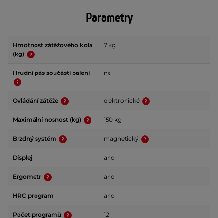
Parametry
Hmotnost zátěžového kola
7 kg
(kg)
Hrudní pás součástí balení
ne
Ovládání zátěže
elektronické
Maximální nosnost (kg)
150 kg
Brzdný systém
magnetický
Displej
ano
Ergometr
ano
HRC program
ano
Počet programů
12