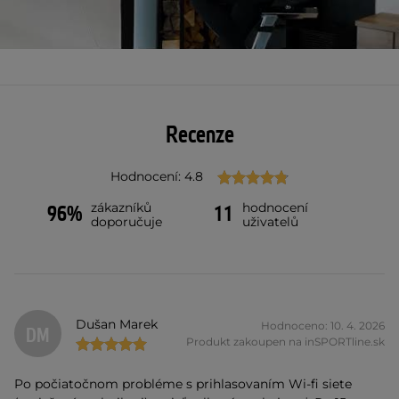
Recenze
Hodnocení: 4.8
zákazníků
hodnocení
96%
11
doporučuje
uživatelů
Dušan Marek
Hodnoceno: 10. 4. 2026
DM
Produkt zakoupen na inSPORTline.sk
Po počiatočnom probléme s prihlasovaním Wi-fi siete