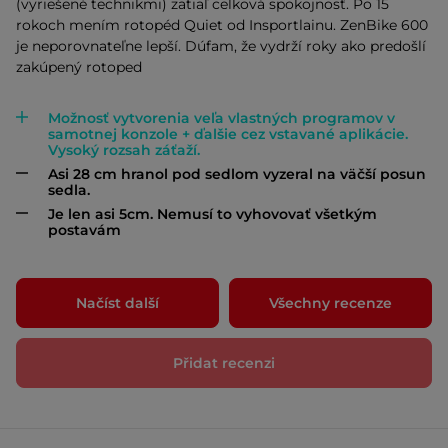
(vyriešené technikmi) zatiaľ celková spokojnosť. Po 15
rokoch mením rotopéd Quiet od Insportlainu. ZenBike 600
je neporovnateľne lepší. Dúfam, že vydrží roky ako predošlí
zakúpený rotoped
Možnosť vytvorenia veľa vlastných programov v
samotnej konzole + ďalšie cez vstavané aplikácie.
Vysoký rozsah záťaží.
Asi 28 cm hranol pod sedlom vyzeral na väčší posun
sedla.
Je len asi 5cm. Nemusí to vyhovovať všetkým
postavám
Načíst další
Všechny recenze
Přidat recenzi