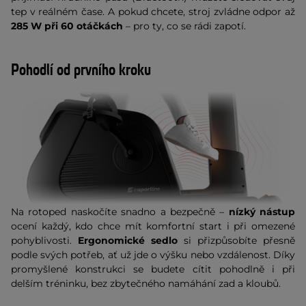
tep v reálném čase. A pokud chcete, stroj zvládne odpor až
285 W při 60 otáčkách
– pro ty, co se rádi zapotí.
Pohodlí od prvního kroku
Na rotoped naskočíte snadno a bezpečně –
nízký nástup
ocení každý, kdo chce mít komfortní start i při omezené
pohyblivosti.
Ergonomické sedlo
si přizpůsobíte přesně
podle svých potřeb, ať už jde o výšku nebo vzdálenost. Díky
promyšlené konstrukci se budete cítit pohodlně i při
delším tréninku, bez zbytečného namáhání zad a kloubů.