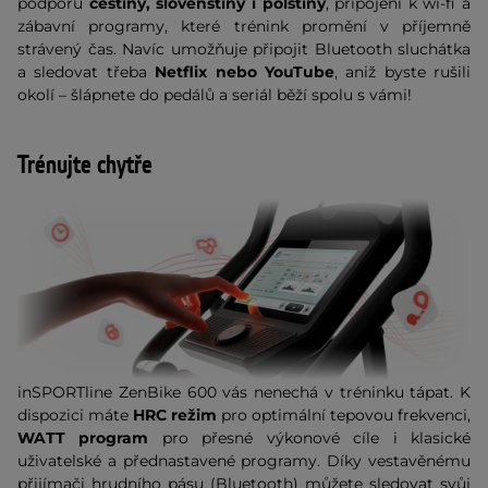
podporu
češtiny, slovenštiny i polštiny
, připojení k wi-fi a
zábavní programy, které trénink promění v příjemně
strávený čas. Navíc umožňuje připojit Bluetooth sluchátka
a sledovat třeba
Netflix nebo YouTube
, aniž byste rušili
okolí – šlápnete do pedálů a seriál běží spolu s vámi!
Trénujte chytře
inSPORTline ZenBike 600 vás nenechá v tréninku tápat. K
dispozici máte
HRC režim
pro optimální tepovou frekvenci,
WATT program
pro přesné výkonové cíle i klasické
uživatelské a přednastavené programy. Díky vestavěnému
přijímači hrudního pásu (Bluetooth) můžete sledovat svůj