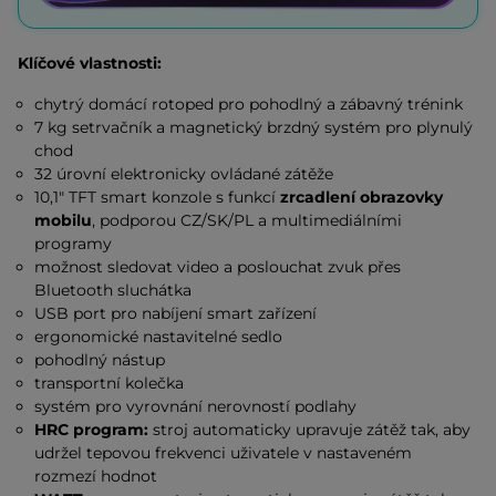
Klíčové vlastnosti:
chytrý domácí rotoped pro pohodlný a zábavný trénink
7 kg setrvačník a magnetický brzdný systém pro plynulý
chod
32 úrovní elektronicky ovládané zátěže
10,1" TFT smart konzole s funkcí
zrcadlení obrazovky
mobilu
, podporou CZ/SK/PL a multimediálními
programy
možnost sledovat video a poslouchat zvuk přes
Bluetooth sluchátka
USB port pro nabíjení smart zařízení
ergonomické nastavitelné sedlo
pohodlný nástup
transportní kolečka
systém pro vyrovnání nerovností podlahy
HRC program:
stroj automaticky upravuje zátěž tak, aby
udržel tepovou frekvenci uživatele v nastaveném
rozmezí hodnot