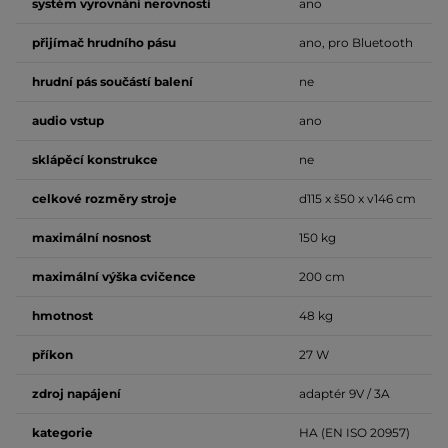
systém vyrovnání nerovností
ano
přijímač hrudního pásu
ano, pro Bluetooth
hrudní pás součástí balení
ne
audio vstup
ano
sklápěcí konstrukce
ne
celkové rozměry stroje
d115 x š50 x v146 cm
maximální nosnost
150 kg
maximální výška cvičence
200 cm
hmotnost
48 kg
příkon
27 W
zdroj napájení
adaptér 9V / 3A
kategorie
HA (EN ISO 20957)