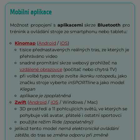
Mobilní aplikace
Možnost propojení s
aplikacemi
skrze
Bluetooth
pro
trénink a ovládání stroje ze smartphonu nebo tabletu
:
Kinomap
(
Android
/
iOS
)
tisíce přednastavených reálných tras, ze kterých je
přehráváno video
snadné promítání skrze webový prohlížeč na
vzdálené obrazovce
(počítač nebo chytrá TV)
při volbě typu stroje zvolte
ikonku rotopedu,
jako
značku stroje vyberte
inSPORTline
a jako model
Klegan
aplikace je zpoplatněná
Zwift
(
Android
/
iOS
/ Windows / Mac)
3D prostředí a 11 pohlcujících světů, ve kterých se
pohybuje váš avatar, přátelé i ostatní sportovci
použijte režim Ride
(zpoplatněný)
jelikož tento model
nemá elektronické ovládání
zátěže
, do tras se
změna odporu při změně