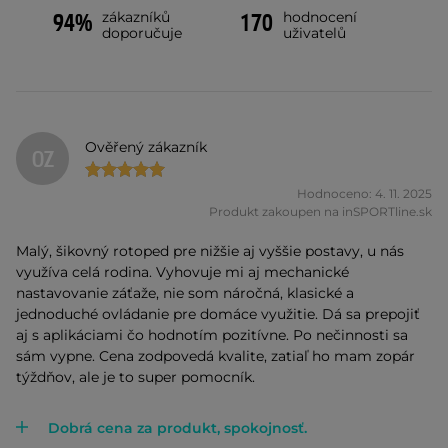
zákazníků
hodnocení
94%
170
doporučuje
uživatelů
Ověřený zákazník
OZ
Hodnoceno: 4. 11. 2025
Produkt zakoupen na inSPORTline.sk
Malý, šikovný rotoped pre nižšie aj vyššie postavy, u nás
využíva celá rodina. Vyhovuje mi aj mechanické
nastavovanie záťaže, nie som náročná, klasické a
jednoduché ovládanie pre domáce využitie. Dá sa prepojiť
aj s aplikáciami čo hodnotím pozitívne. Po nečinnosti sa
sám vypne. Cena zodpovedá kvalite, zatiaľ ho mam zopár
týždňov, ale je to super pomocník.
Dobrá cena za produkt, spokojnosť.