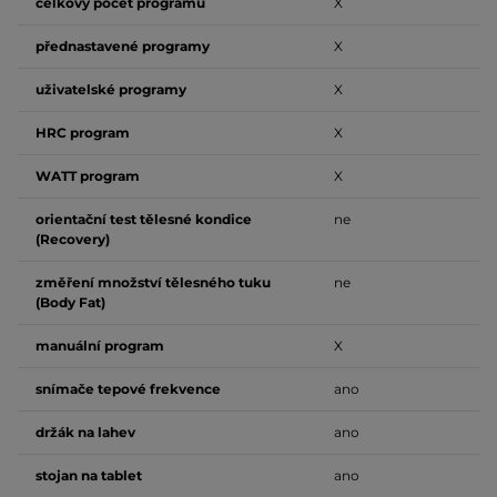
celkový počet programů
X
přednastavené programy
X
uživatelské programy
X
HRC program
X
WATT program
X
orientační test tělesné kondice
ne
(Recovery)
změření množství tělesného tuku
ne
(Body Fat)
manuální program
X
snímače tepové frekvence
ano
držák na lahev
ano
stojan na tablet
ano