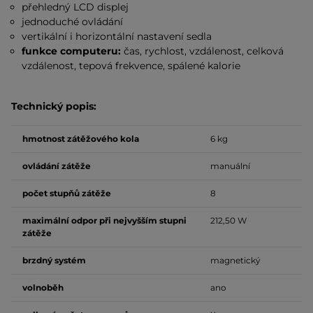
přehledný LCD displej
jednoduché ovládání
vertikální i horizontální nastavení sedla
funkce computeru:
čas, rychlost, vzdálenost, celková
vzdálenost, tepová frekvence, spálené kalorie
Technický popis:
hmotnost zátěžového kola
6 kg
ovládání zátěže
manuální
počet stupňů zátěže
8
maximální odpor při nejvyšším stupni
212,50 W
zátěže
brzdný systém
magnetický
volnoběh
ano