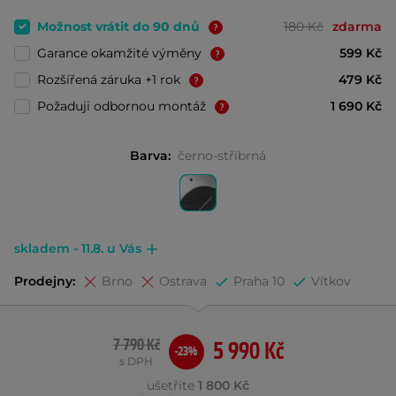
Možnost vrátit do 90 dnů
180 Kč
zdarma
Garance okamžité výměny
599 Kč
Rozšířená záruka +1 rok
479 Kč
Požaduji odbornou montáž
1 690 Kč
Barva:
černo-stříbrná
skladem - 11.8. u Vás
Prodejny:
Brno
Ostrava
Praha 10
Vítkov
7 790 Kč
5 990 Kč
-23%
s DPH
ušetříte
1 800 Kč