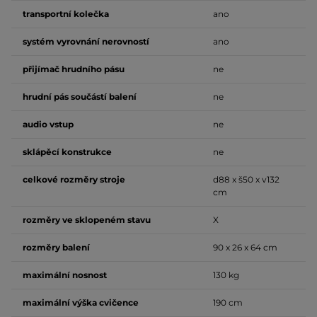
transportní kolečka
ano
systém vyrovnání nerovností
ano
přijímač hrudního pásu
ne
hrudní pás součástí balení
ne
audio vstup
ne
sklápěcí konstrukce
ne
celkové rozměry stroje
d88 x š50 x v132
cm
rozměry ve sklopeném stavu
X
rozměry balení
90 x 26 x 64 cm
maximální nosnost
130 kg
maximální výška cvičence
190 cm