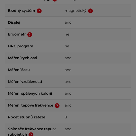
Brzdný systém
magnetický
Displej
ano
Ergometr
ne
HRC program
ne
Měření rychlosti
ano
Měření času
ano
Měření vzdálenosti
ano
Měření spálených kalorií
ano
Měření tepové frekvence
ano
Počet stupňů zátěže
8
Snímače frekvence tepu v
ano
rukojetích