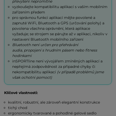
převýšení nepromítne
vyzkoušejte kompatibilitu aplikací s vaším mobilním
zařízením předem
pro správnou funkci aplikací mějte povolené a
zapnuté WiFi, Bluetooth a GPS (určování polohy) a
povolena všechna oprávnění, která aplikace
vyžaduje; se strojem se párujte až v aplikaci, nikoliv v
nastavení Bluetooth mobilního zařízení
Bluetooth není určen pro přehrávání
audia, propojení s hrudním pásem nebo fitness
hodinkami
inSPORTline není vývojářem zmíněných aplikací a
nepřejímá zodpovědnost za případné chyby či
nekompatibilitu aplikací
(v případě problémů jsme
však ochotni pomoct)
Klíčové vlastnosti:
kvalitní, robustní, ale zároveň elegantní konstrukce
tichý chod
ergonomicky tvarované a pohodlné gelové sedlo