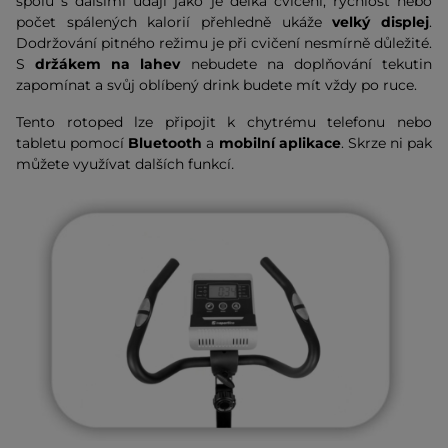
spolu s dalšími údaji jako je délka cvičení, rychlost nebo
počet spálených kalorií přehledně ukáže
velký displej
.
Dodržování pitného režimu je při cvičení nesmírně důležité.
S
držákem na lahev
nebudete na doplňování tekutin
zapomínat a svůj oblíbený drink budete mít vždy po ruce.
Tento rotoped lze připojit k chytrému telefonu nebo
tabletu pomocí
Bluetooth
a
mobilní aplikace
. Skrze ni pak
můžete využívat dalších funkcí
.