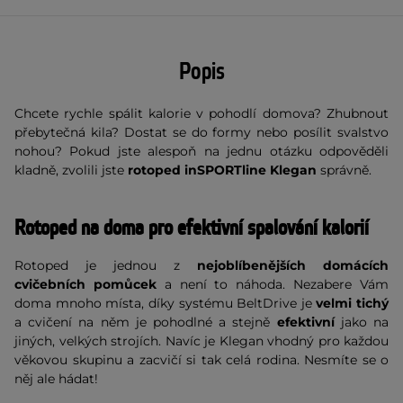
Popis
Chcete rychle spálit kalorie v pohodlí domova? Zhubnout
přebytečná kila? Dostat se do formy nebo posílit svalstvo
nohou? Pokud jste alespoň na jednu otázku odpověděli
kladně, zvolili jste
r
otoped inSPORTline Klegan
správně.
Rotoped na doma pro efektivní spalování kalorií
Rotoped je jednou z
nejoblíbenějších domácích
cvičebních pomůcek
a není to náhoda. Nezabere Vám
doma mnoho místa, díky systému BeltDrive je
velmi tichý
a cvičení na něm je pohodlné a stejně
efektivní
jako na
jiných, velkých strojích. Navíc je Klegan vhodný pro každou
věkovou skupinu a zacvičí si tak celá rodina. Nesmíte se o
něj ale hádat!