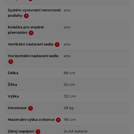
Systém vyrovnání nerovností
ano
podlahy
Kolečka pro snadné
ano
přemístění
Vertikální nastavení sedla
ano
Horizontální nastavení sedla
ano
Délka
88 cm
Šířka
50 cm
Výška
132 cm
Hmotnost
28 kg
Maximální výška cvičence
190 cm
Zdroj napájení
2x AA baterie