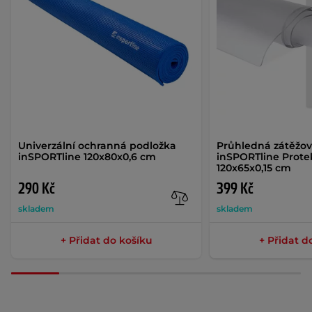
Univerzální ochranná podložka
Průhledná zátěžov
inSPORTline 120x80x0,6 cm
inSPORTline Prote
120x65x0,15 cm
290 Kč
399 Kč
skladem
skladem
+ Přidat do košíku
+ Přidat d