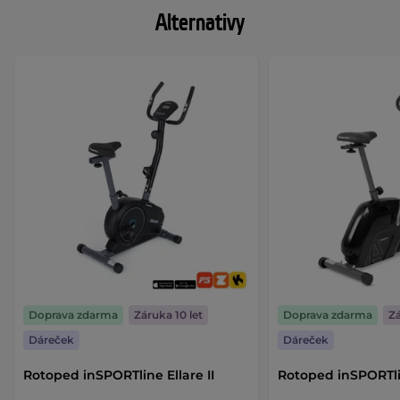
Alternativy
Doprava zdarma
Záruka 10 let
Doprava zdarma
Zá
Dáreček
Dáreček
Rotoped inSPORTline Ellare II
Rotoped inSPORTl