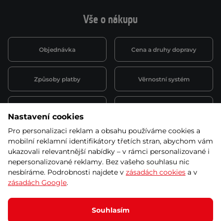
Vše o nákupu
Objednávka
Cena a druhy dopravy
Způsoby platby
Věrnostní systém
Montáž a servis
Reklamace a záruka
Nastavení cookies
Pro personalizaci reklam a obsahu používáme cookies a
Půjčovna
Kariéra
mobilní reklamní identifikátory třetích stran, abychom vám
obchodní podmínky
ukazovali relevantnější nabídky – v rámci personalizované i
nepersonalizované reklamy. Bez vašeho souhlasu nic
nesbíráme. Podrobnosti najdete v
zásadách cookies
a v
zásadách Google
.
© 2026 SEVEN SPORT s.r.o Všechna práva vyhrazena
Podle zákona o evidenci tržeb je prodávající povinen vystavit
Souhlasím
kupujícímu účtenku.