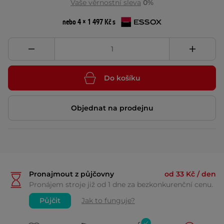
Vaše věrnostní sleva
0%
nebo 4 × 1 497 Kč s
Do košíku
Objednat na prodejnu
Pronajmout z půjčovny
od 33 Kč / den
Pronájem stroje již od 1 dne za bezkonkurenční cenu.
Půjčit
Jak to funguje?