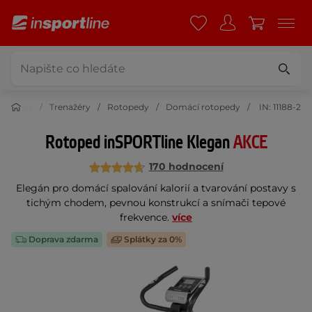
Fitness
Trenažéry
Rotopedy
Domácí rotopedy
IN: 11188-2
Rotoped inSPORTline Klegan
AKCE
170 hodnocení
Elegán pro domácí spalování kalorií a tvarování postavy s
tichým chodem, pevnou konstrukcí a snímači tepové
frekvence.
více
Doprava zdarma
Splátky za 0%