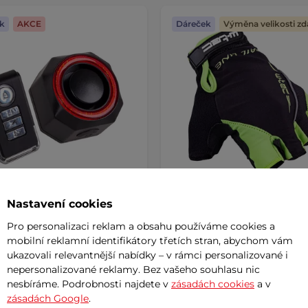
k
AKCE
Dáreček
Výměna velikosti z
Nastavení cookies
se zadním světlem
Cyklo rukavice W-TEC Kauz
Pro personalizaci reklam a obsahu používáme cookies a
Tline Jolty
AKCE
mobilní reklamní identifikátory třetích stran, abychom vám
ukazovali relevantnější nabídky – v rámci personalizované i
č
289 Kč
799 Kč
nepersonalizované reklamy. Bez vašeho souhlasu nic
m
skladem
nesbíráme. Podrobnosti najdete v
zásadách cookies
a v
zásadách Google
.