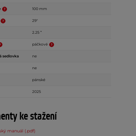
e
100 mm
29"
2.25 ʺ
páčkové
á sedlovka
ne
ne
pánské
2025
nty ke stažení
ský manuál (.pdf)