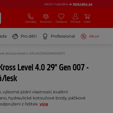
Akční nabídka 🔥
Mrkněte se
Kontakty
Porovnání
Oblíbené
Přihlásit
Košík
ada
Pro děti
Professional
Akce
á/lesk (Kód produktu: KRLV4Z29X22M005357)
Kross Level 4.0 29" Gen 007 -
á/lesk
 výborné jízdní vlastnosti, kvalitní
o, hydraulické kotoučové brzdy, páčkové
odpružení z řídítek.
více