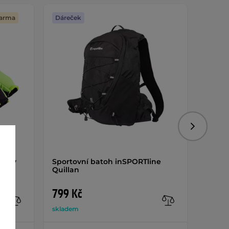
darma
Dáreček
Následujíc
ality
Sportovní batoh inSPORTline
Refle
Quillan
30x3 
799 Kč
49 K
skladem
sklade