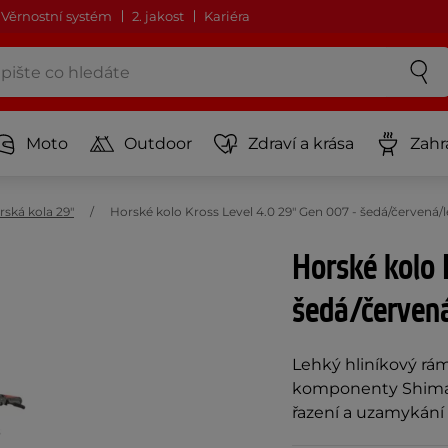
Věrnostní systém
2. jakost
Kariéra
Moto
Outdoor
Zdraví a krása
Zahr
rská kola 29"
Horské kolo Kross Level 4.0 29" Gen 007 - šedá/červen
Horské kolo 
šedá/červen
Lehký hliníkový rám,
komponenty Shiman
řazení a uzamykání 