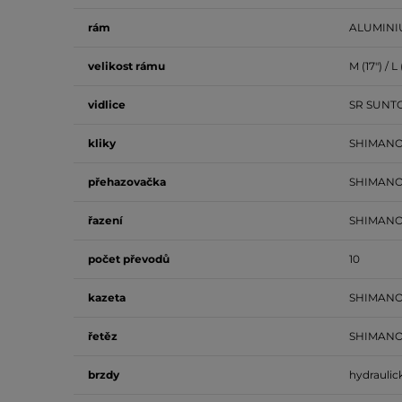
rám
ALUMINI
velikost
rámu
M (17") / L
vidlice
SR SUNTO
kliky
SHIMANO
přehazovačka
SHIMANO
řazení
SHIMANO
počet
převodů
10
kazeta
SHIMANO 
řetěz
SHIMANO
brzdy
hydraulic