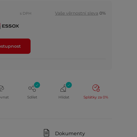
Vaše věrnostní sleva
0%
s DPH
ostupnost
ovnat
Sdílet
Hlídat
Splátky za 0%
Dokumenty