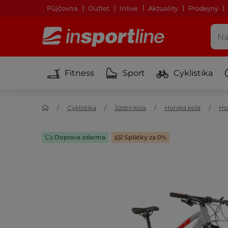
Půjčovna
Outlet
Inlive
Aktuality
Prodejny
Fitness
Sport
Cyklistika
Cyklistika
Jízdní kola
Horská kola
Ho
Doprava zdarma
Splátky za 0%