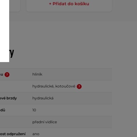
+ Přidat do košíku
etry
mu
hliník
hydraulické, kotoučové
ové brzdy
hydraulická
odů
10
přední vidlice
ost odpružení
ano