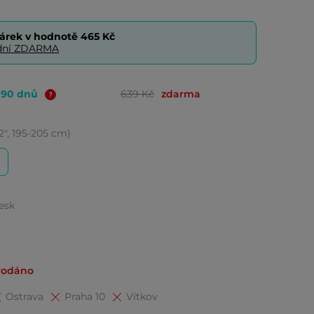
árek v hodnotě
465 Kč
0 dní ZDARMA
o 90 dnů
639 Kč
zdarma
2", 195-205 cm)
)
esk
rodáno
Ostrava
Praha 10
Vítkov