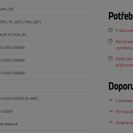
UM LITE
Potřeb
 (19") / XL (20") / XXL (22")
7 důvodů
UR X1 COIL RL
Nová sez
 CUES U6000
vynesou 
Vaše do
 CUES U6000
půjčovn
 CUES U6000
Dopor
CUES LG300 (11-48T)
Cashback
 LG500
Po hlavě
Doprava 
ké diskové