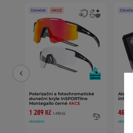
Dáreček
AKCE
Dáreče
Předchozí
Polarizační a fotochromatické
Alarm 
sluneční brýle inSPORTline
inSPOR
Montegallo černé
AKCE
1 289 Kč
469 K
1 490 Kč
skladem
sklade