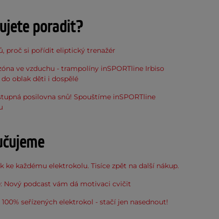
ujete poradit?
, proč si pořídit eliptický trenažér
óna ve vzduchu - trampolíny inSPORTline Irbiso
do oblak děti i dospělé
stupná posilovna snů! Spouštíme inSPORTline
u
učujeme
 ke každému elektrokolu. Tisíce zpět na další nákup.
: Nový podcast vám dá motivaci cvičit
100% seřízených elektrokol - stačí jen nasednout!