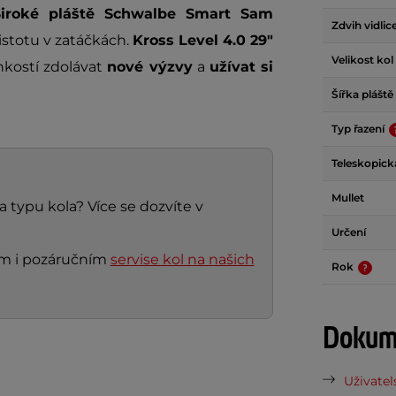
Široké pláště Schwalbe Smart Sam
Zdvih vidlic
jistotu v zatáčkách.
Kross Level 4.0 29"
Velikost kol
hkostí zdolávat
nové výzvy
a
užívat si
Šířka pláště
Typ řazení
Teleskopick
Mullet
a typu kola? Více se dozvíte v
Určení
ním i pozáručním
servise kol na našich
Rok
Dokume
Uživatel