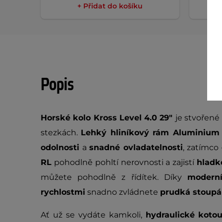
+ Přidat do košíku
Popis
Horské kolo Kross Level 4.0 29"
je stvořené
stezkách.
Lehký hliníkový rám Aluminium 
odolnosti
a
snadné ovladatelnosti
, zatímco
RL
pohodlně pohltí nerovnosti a zajistí
hladk
můžete pohodlně z řídítek. Díky
modern
rychlostmi
snadno zvládnete
prudká stoupá
Ať už se vydáte kamkoli,
hydraulické koto