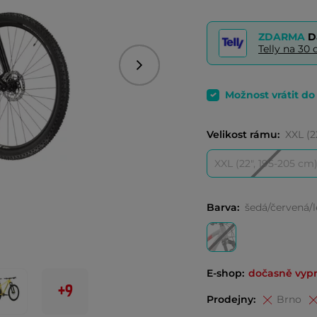
ZDARMA
D
Telly na 3
Následující
Možnost vrátit d
Velikost rámu:
XXL (2
XXL (22", 195-205 cm
Barva:
šedá/červená/l
E-shop:
dočasně vyp
+9
Prodejny:
Brno