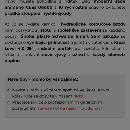
navíc můžete pohodlně z řídítek. Díky
moderní sadě
Shimano Cues U6000
s
10 rychlostmi
snadno zvládnete
prudká stoupání
i
rychlé sjezdy
.
Ať už se vydáte kamkoli,
hydraulické kotoučové brzdy
vám poskytnou
jistotu
a
spolehlivé zastavení
za každého
počasí.
Široké pláště Schwalbe Smart Sam 29x2.25
se
postarají o
vynikající přilnavost
a jistotu v zatáčkách.
Kross
Level 4.0 29"
je
ideální parťák
pro každého, kdo chce s
lehkostí zdolávat
nové výzvy
a
užívat si každý kilometr
naplno
.
Naše tipy - mohlo by Vás zajímat:
Nevíte si rady s výběrem správné velikosti a typu
kola? Více se dozvíte v našem
rádci
.
Přečtěte si více o profesionálním garančním i
pozáručním
servise kol na našich prodejnách
.