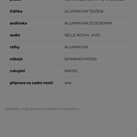
řídítka
ALUMINIUM 720/31,8
sedlovka
ALUMINIUM 27,2X350MM
sedlo
SELLE ROYAL VIVO
ráfky
ALUMINIUM
náboje
SHIMANO MT200
rukojeti
KROSS
příprava na zadní nosič
ano
Obrázky mají pouze ilustrativní charakter.