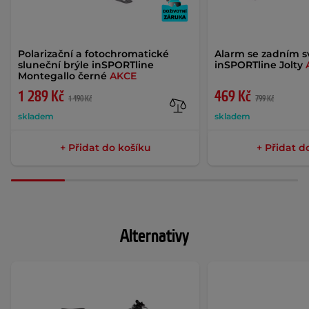
Polarizační a fotochromatické
Alarm se zadním 
sluneční brýle inSPORTline
inSPORTline Jolty
Montegallo černé
AKCE
1 289 Kč
469 Kč
1 490 Kč
799 Kč
skladem
skladem
+ Přidat do košíku
+ Přidat d
Alternativy