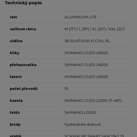
Technický popis:
rám
ALUMINIUM LITE
velikost
rámu
M (17") / L (19") / XL (20") / XXL (22")
vidlice
SR SUNTOUR X1 COIL RL
kliky
SHIMANO CUES U6000
přehazovačka
SHIMANO CUES U6000
řazení
SHIMANO CUES U6000
počet
převodů
10
kazeta
SHIMANO CUES LG300 (11-48T)
řetěz
SHIMANO LG500
brzdy
hydraulické diskové
pláště
SCHWALBE SMART SAM 29x2.25