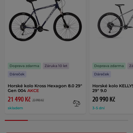
Doprava zdarma
Záruka 10 let
Doprava zdarma
Zá
Dáreček
Dáreček
Horské kolo Kross Hexagon 8.0 29"
Horské kolo KELLY
Gen 004
AKCE
29" 9.0
21 490 Kč
20 990 Kč
23 990 Kč
skladem
3-5 dní