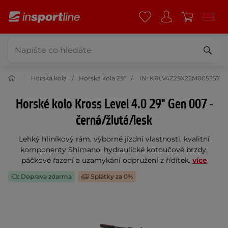
ní kola
Horská kola
Horská kola 29"
IN: KRLV4Z29X22M005357
Horské kolo Kross Level 4.0 29" Gen 007 -
černá/žlutá/lesk
Lehký hliníkový rám, výborné jízdní vlastnosti, kvalitní
komponenty Shimano, hydraulické kotoučové brzdy,
páčkové řazení a uzamykání odpružení z řídítek.
více
Doprava zdarma
Splátky za 0%