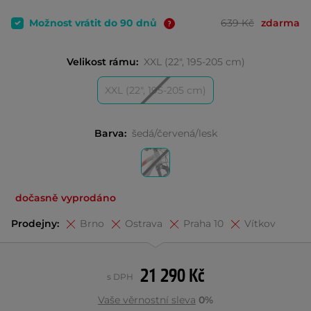
Možnost vrátit do 90 dnů
639 Kč
zdarma
Velikost rámu:
XXL (22", 195-205 cm)
XXL (22", 195-205 cm)
Barva:
šedá/červená/lesk
dočasně vyprodáno
Prodejny:
Brno
Ostrava
Praha 10
Vítkov
21 290 Kč
s DPH
Vaše věrnostní sleva
0%