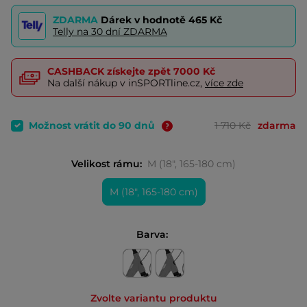
ZDARMA
Dárek v hodnotě
465 Kč
Telly na 30 dní ZDARMA
CASHBACK
získejte zpět
7000 Kč
Na další nákup v inSPORTline.cz,
více zde
Možnost vrátit do 90 dnů
1 710 Kč
zdarma
Velikost rámu:
M (18", 165-180 cm)
M (18", 165-180 cm)
Barva:
Zvolte variantu produktu