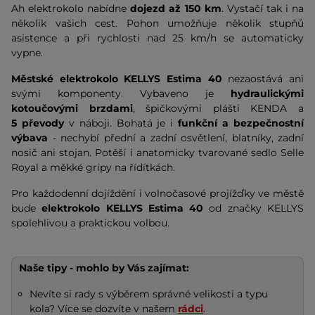
Ah elektrokolo nabídne
dojezd až 150 km
. Vystačí tak i na
několik vašich cest. Pohon umožňuje několik stupňů
asistence a při rychlosti nad 25 km/h se automaticky
vypne.
Městské elektrokolo KELLYS Estima 40
nezaostává ani
svými komponenty. Vybaveno je
hydraulickými
kotoučovými brzdami
, špičkovými plášti KENDA a
5 převody
v náboji. Bohatá je i
funkční a bezpečnostní
výbava
- nechybí přední a zadní osvětlení, blatníky, zadní
nosič ani stojan. Potěší i anatomicky tvarované sedlo Selle
Royal a měkké gripy na řídítkách.
Pro každodenní dojíždění i volnočasové projížďky ve městě
bude
elektrokolo KELLYS Estima 40
od značky KELLYS
spolehlivou a praktickou volbou.
Naše tipy - mohlo by Vás zajímat:
Nevíte si rady s výběrem správné velikosti a typu
kola? Více se dozvíte v našem
rádci
.