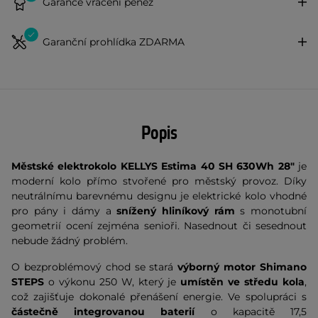
Garance vrácení peněz
Garanční prohlídka ZDARMA
Popis
Městské elektrokolo KELLYS Estima 40 SH 630Wh 28"
je
moderní kolo přímo stvořené pro městský provoz. Díky
neutrálnímu barevnému designu je elektrické kolo vhodné
pro pány i dámy a
snížený hliníkový rám
s monotubní
geometrií ocení zejména senioři. Nasednout či sesednout
nebude žádný problém.
O bezproblémový chod se stará
výborný motor Shimano
STEPS
o výkonu 250 W, který je
umístěn ve středu kola
,
což zajišťuje dokonalé přenášení energie. Ve spolupráci s
částečně integrovanou baterií
o kapacitě 17,5