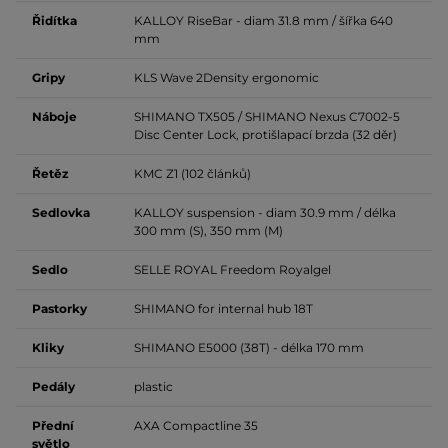
Řidítka
KALLOY RiseBar - diam 31.8 mm / šířka 640
mm
Gripy
KLS Wave 2Density ergonomic
Náboje
SHIMANO TX505 / SHIMANO Nexus C7002-5
Disc Center Lock, protišlapací brzda (32 děr)
Řetěz
KMC Z1 (102 článků)
Sedlovka
KALLOY suspension - diam 30.9 mm / délka
300 mm (S), 350 mm (M)
Sedlo
SELLE ROYAL Freedom Royalgel
Pastorky
SHIMANO for internal hub 18T
Kliky
SHIMANO E5000 (38T) - délka 170 mm
Pedály
plastic
Přední
AXA Compactline 35
světlo