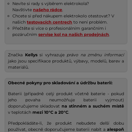
Nevíte si rady s výběrem elektrokola?
Navštivte
našeho rádce
.
Chcete si před nákupem elektrokolo otestovat? V
našich
testovacích centrech
to není problém.
Přečtěte si více o profesionálním garančním i
pozáručním
servise kol na našich prodejnách
.
Značka
Kellys
si vyhrazuje
právo na změnu informací
jako jsou specifikace produktů, výbavy, modelů, barev a
materiálů.
Obecné pokyny pro skladování a údržbu baterií:
Baterii (případně celý produkt včetně baterie - pokud
jeho povaha neumožňuje baterii vyjmout)
doporučujeme skladovat
na stinném a suchém místě
v teplotách
mezi 10°C a 20°C
.
Předpokládáte-li, že produkt nebudete delší dobu
používat, obecně doporučujeme baterii nabít a
alespoň