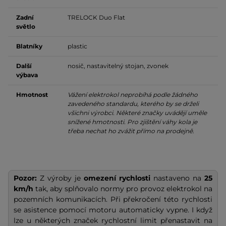
Zadní
TRELOCK Duo Flat
světlo
Blatníky
plastic
Další
nosič, nastavitelný stojan, zvonek
výbava
Hmotnost
Vážení elektrokol neprobíhá podle žádného
zavedeného standardu, kterého by se drželi
všichni výrobci. Některé značky uvádějí uměle
snížené hmotnosti. Pro zjištění váhy kola je
třeba nechat ho zvážit přímo na prodejně.
Pozor:
Z výroby je
omezení rychlosti
nastaveno na
25
km/h
tak, aby splňovalo normy pro provoz elektrokol na
pozemních komunikacích. Při překročení této rychlosti
se asistence pomocí motoru automaticky vypne. I když
lze u některých značek rychlostní limit přenastavit na