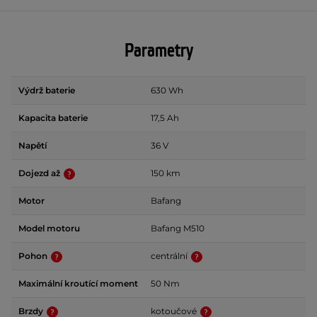
Parametry
Výdrž baterie
630 Wh
Kapacita baterie
17,5 Ah
Napětí
36 V
Dojezd až
150 km
Motor
Bafang
Model motoru
Bafang M510
Pohon
centrální
Maximální kroutící moment
50 Nm
Brzdy
kotoučové