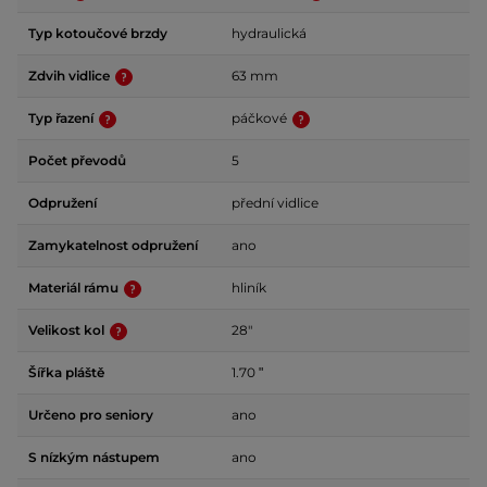
Typ kotoučové brzdy
hydraulická
Zdvih vidlice
63 mm
Typ řazení
páčkové
Počet převodů
5
Odpružení
přední vidlice
Zamykatelnost odpružení
ano
Materiál rámu
hliník
Velikost kol
28"
Šířka pláště
1.70 ʺ
Určeno pro seniory
ano
S nízkým nástupem
ano