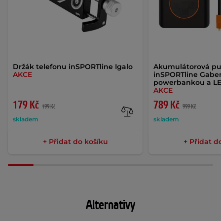
Držák telefonu inSPORTline Igalo
Akumulátorová p
AKCE
inSPORTline Gaberi
powerbankou a LE
AKCE
179 Kč
789 Kč
199 Kč
999 Kč
skladem
skladem
+ Přidat do košíku
+ Přidat d
Alternativy