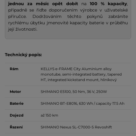
jednou za měsíc opět dobít
na
100 % kapacity
,
případně se řiďte doporučením výrobce v uživatelské
příručce. Dodržováním těchto pokynů zabráníte
rychlému úbytku jmenovité kapacity baterie v průběhu
její životnosti.
Technický popis:
Rám
KELLYS e-FRAME City Aluminium alloy
monotube, semi-integrated battery, tapered
HT, integrated kickstand mount, hliníkový
Motor
SHIMANO E5100, 50 Nm, 36 V, 250W
Baterie
SHIMANO BT-E8016, 630 Wh / capacity 17.5 Ah
Dojezd
až 150 km
Řazení
SHIMANO Nexus SL-C7000-5 Revoshift