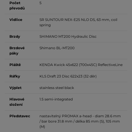
Počet
5
převodů
Vidlice
SR SUNTOUR NEX-E25 NLO DS, 63 mm, coil
spring
Brzdy
SHIMANO MT200 Hydraulic Disc
Brzdové
Shimano BL-MT200
páky
Pláště
KENDA Kwick 45x622 (700x45C) ReflectiveLine
Ráfky
KLS Draft 23 Disc 622x23 (32 děr)
Výplet
stainless steel black
Hlavové
1.5 semi-integrated
složení
Představec
nastavitelný PROMAX a-head - diam 28.6 mm
/ bar bore 31.8 mm / délka 85 mm (S), 105 mm
(M)