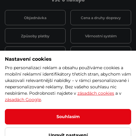
Objednávka
Cena a druhy dopravy
Způsoby platby
Věrnostní systém
Montáž a servis
Reklamace a záruka
Nastavení cookies
Pro personalizaci reklam a obsahu používáme cookies a
Půjčovna
Kariéra
mobilní reklamní identifikátory třetích stran, abychom vám
obchodní podmínky
ukazovali relevantnější nabídky – v rámci personalizované i
nepersonalizované reklamy. Bez vašeho souhlasu nic
nesbíráme. Podrobnosti najdete v
zásadách cookies
a v
zásadách Google
.
© 2026 SEVEN SPORT s.r.o Všechna práva vyhrazena
Podle zákona o evidenci tržeb je prodávající povinen vystavit
Souhlasím
kupujícímu účtenku.
Zároveň je povinen zaevidovat přijatou tržbu u správce daně online; v
případě technického výpadku pak nejpozději do 48 hodin.
Upravit nastavení