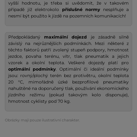
vyšší hodnotu, je třeba si uvědomit, že v takovém
případě již elektrokolo
příslušné normy
nesplňuje a
nesmí být použito k jízdě na pozemních komunikacích!
Předpokládaný
maximální dojezd
je zásadně silně
závislý na nejrůznějších podmínkách. Mezi některé z
těchto faktorů patří zvolený stupeň podpory, hmotnost
jezdce, povaha terénu, vítr, tlak pneumatik a jejich
vzorek a okolní teplota. Veškeré dojezdy platí pro
optimální podmínky
. Optimální či ideální podmínky
jsou: rovný/plochý terén bez protivětru, okolní teplota
20 °C, mimořádně úzké bezprofilové pneumatiky
nahuštěné na doporučený tlak, používání ekonomického
jízdního režimu (pokud takovým kolo disponuje),
hmotnost cyklisty pod 70 kg.
Obrázky mají pouze ilustrativní charakter.