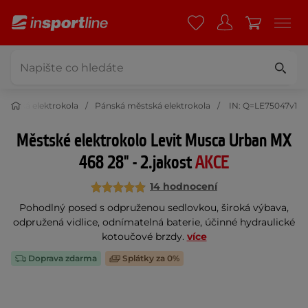
Městská elektrokola
Pánská městská elektrokola
IN: Q=LE75047v1
Městské elektrokolo Levit Musca Urban MX
468 28" - 2.jakost
AKCE
14 hodnocení
Pohodlný posed s odpruženou sedlovkou, široká výbava,
odpružená vidlice, odnímatelná baterie, účinné hydraulické
kotoučové brzdy.
více
Doprava zdarma
Splátky za 0%