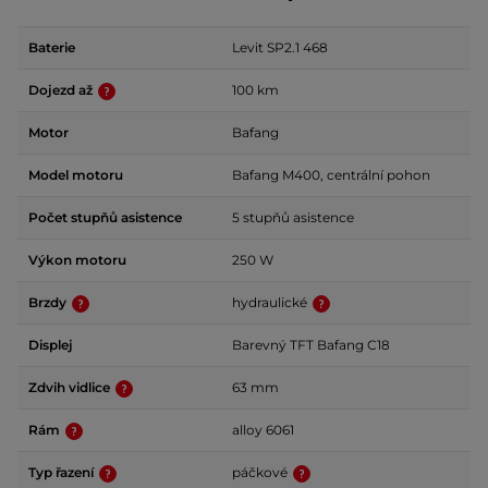
Baterie
Levit SP2.1 468
Dojezd až
100 km
Motor
Bafang
Model motoru
Bafang M400, centrální pohon
Počet stupňů asistence
5 stupňů asistence
Výkon motoru
250 W
Brzdy
hydraulické
Displej
Barevný TFT Bafang C18
Zdvih vidlice
63 mm
Rám
alloy 6061
Typ řazení
páčkové