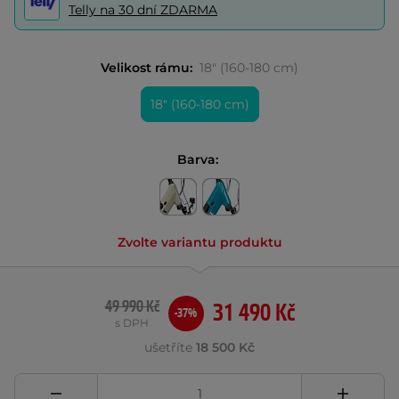
Telly na 30 dní ZDARMA
Velikost rámu:
18" (160-180 cm)
18" (160-180 cm)
Barva:
Zvolte variantu produktu
49 990 Kč
31 490 Kč
-37%
s DPH
ušetříte
18 500 Kč