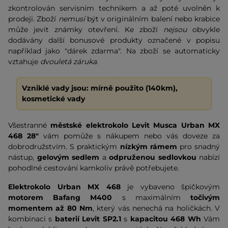
zkontrolován servisním technikem a až poté uvolněn k
prodeji. Zboží
nemusí
být v originálním balení nebo krabice
může jevit známky otevření. Ke zboží
nejsou
obvykle
dodávány další bonusové produkty označené v popisu
například jako "dárek zdarma". Na zboží se automaticky
vztahuje
dvouletá záruka
.
Vzniklé vady jsou: mírně použito (140km),
kosmetické vady
Všestranné
městské elektrokolo Levit Musca Urban MX
468 28"
vám pomůže s nákupem nebo vás doveze za
dobrodružstvím. S praktickým
nízkým rámem
pro snadný
nástup,
gelovým sedlem
a
odpruženou sedlovkou
nabízí
pohodlné cestování kamkoliv právě potřebujete.
Elektrokolo Urban MX 468
je vybaveno špičkovým
motorem Bafang
M400
s maximálním
točivým
momentem až 80 Nm
, který vás nenechá na holičkách. V
kombinaci s
baterií Levit SP2.1
s
kapacitou 468 Wh
Vám