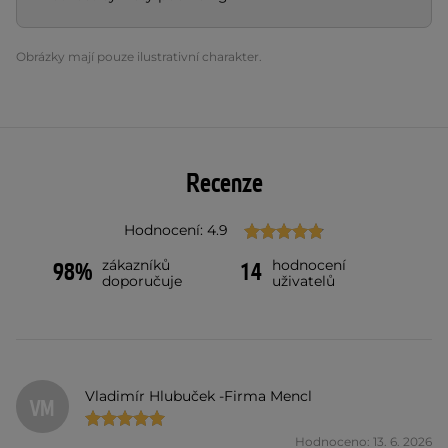
Obrázky mají pouze ilustrativní charakter.
Recenze
Hodnocení: 4.9
zákazníků
hodnocení
98%
14
doporučuje
uživatelů
Vladimír Hlubuček -Firma Mencl
VM
Hodnoceno: 13. 6. 2026