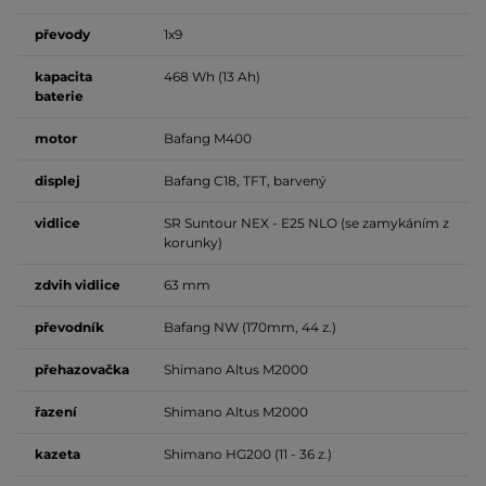
převody
1x9
kapacita
468 Wh (13 Ah)
baterie
motor
Bafang M400
displej
Bafang C18, TFT, barvený
vidlice
SR Suntour NEX - E25 NLO (se zamykáním z
korunky)
zdvih vidlice
63 mm
převodník
Bafang NW (170mm, 44 z.)
přehazovačka
Shimano Altus M2000
řazení
Shimano Altus M2000
kazeta
Shimano HG200 (11 - 36 z.)