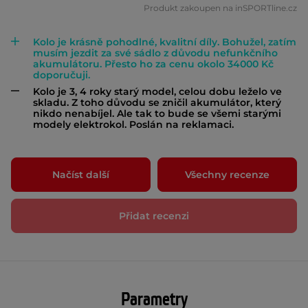
Produkt zakoupen na inSPORTline.cz
Kolo je krásně pohodlné, kvalitní díly. Bohužel, zatím
musím jezdit za své sádlo z důvodu nefunkčního
akumulátoru. Přesto ho za cenu okolo 34000 Kč
doporučuji.
Kolo je 3, 4 roky starý model, celou dobu leželo ve
skladu. Z toho důvodu se zničil akumulátor, který
nikdo nenabíjel. Ale tak to bude se všemi starými
modely elektrokol. Poslán na reklamaci.
Načíst další
Všechny recenze
Přidat recenzi
Parametry