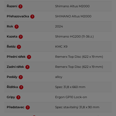
Řazení
Shimano Altus M2000
Přehazovačka
SHIMANO Altus M2000
Rok
2024
Kazeta
Shimano HG200 (11-36 z.)
Řetěz
KMC X9
Přední ráfek
Remerx Top Disc (622 x 19 mm)
Zadní ráfek
Remerx Top Disc (622 x 19 mm)
Pedály
alloy
Řídítka
Spec 31,8 x 660 mm
Gripy
Ergon GP10 Lock-on
Představec
Spec stavitelný 31,8 x 90 mm