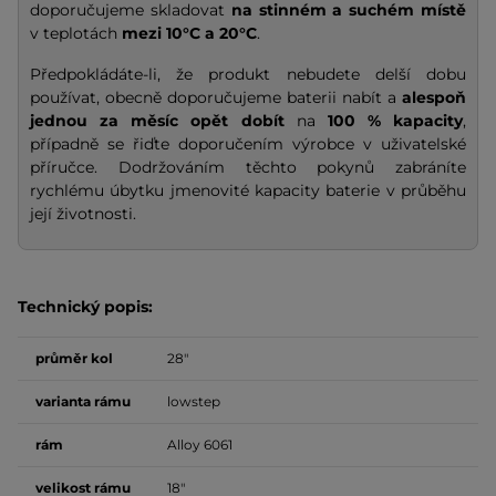
doporučujeme skladovat
na stinném a suchém místě
v teplotách
mezi 10°C a 20°C
.
Předpokládáte-li, že produkt nebudete delší dobu
používat, obecně doporučujeme baterii nabít a
alespoň
jednou za měsíc opět dobít
na
100 % kapacity
,
případně se řiďte doporučením výrobce v uživatelské
příručce. Dodržováním těchto pokynů zabráníte
rychlému úbytku jmenovité kapacity baterie v průběhu
její životnosti.
Technický popis:
průměr kol
28"
varianta rámu
lowstep
rám
Alloy 6061
velikost rámu
18"