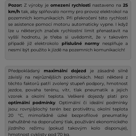
Pozor:
Z výroby je
omezení rychlosti
nastaveno na
25
km/h
tak, aby splňovalo normy pro provoz elektrokol na
pozemních komunikacích. Při překročení této rychlosti
se asistence pomocí motoru automaticky vypne. I když
lze u některých značek rychlostní limit přenastavit na
vyšší hodnotu, je třeba si uvědomit, že v takovém
případě již elektrokolo
příslušné normy
nesplňuje a
nesmí být použito k jízdě na pozemních komunikacích!
Předpokládaný
maximální dojezd
je zásadně silně
závislý na nejrůznějších podmínkách. Mezi některé z
těchto faktorů patří zvolený stupeň podpory, hmotnost
jezdce, povaha terénu, vítr, tlak pneumatik a jejich
vzorek a okolní teplota. Veškeré dojezdy platí pro
optimální podmínky
. Optimální či ideální podmínky
jsou: rovný/plochý terén bez protivětru, okolní teplota
20 °C, mimořádně úzké bezprofilové pneumatiky
nahuštěné na doporučený tlak, používání ekonomického
jízdního režimu (pokud takovým kolo disponuje),
hmotnost cyklisty pod 70 kg.