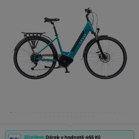
ZDARMA
Dárek v hodnotě
465 Kč