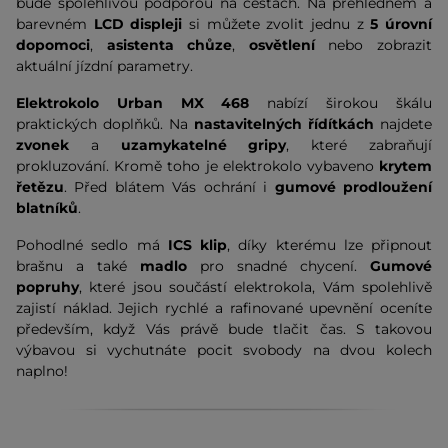
bude spolehlivou podporou na cestách. Na přehledném a
barevném
LCD displeji
si můžete zvolit jednu z
5 úrovní
dopomoci
,
asistenta chůze
,
osvětlení
nebo zobrazit
aktuální jízdní parametry.
Elektrokolo Urban MX 468
nabízí širokou škálu
praktických doplňků. Na
nastavitelných řídítkách
najdete
zvonek
a
uzamykatelné gripy
, které zabraňují
prokluzování. Kromě toho je elektrokolo vybaveno
krytem
řetězu
. Před blátem Vás ochrání i
gumové prodloužení
blatníků
.
Pohodlné sedlo má
ICS klip
, díky kterému lze připnout
brašnu a také
madlo
pro snadné chycení.
Gumové
popruhy
, které jsou součástí elektrokola, Vám spolehlivě
zajistí náklad. Jejich rychlé a rafinované upevnění oceníte
především, když Vás právě bude tlačit čas. S takovou
výbavou si vychutnáte pocit svobody na dvou kolech
naplno!