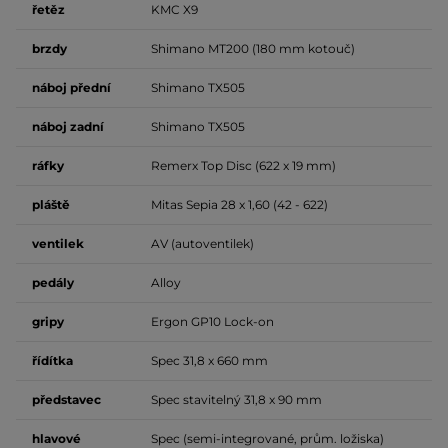
řetěz
KMC X9
brzdy
Shimano MT200 (180 mm kotouč)
náboj přední
Shimano TX505
náboj zadní
Shimano TX505
ráfky
Remerx Top Disc (622 x 19 mm)
pláště
Mitas Sepia 28 x 1,60 (42 - 622)
ventilek
AV (autoventilek)
pedály
Alloy
gripy
Ergon GP10 Lock-on
řídítka
Spec 31,8 x 660 mm
představec
Spec stavitelný 31,8 x 90 mm
hlavové
Spec (semi-integrované, prům. ložiska)