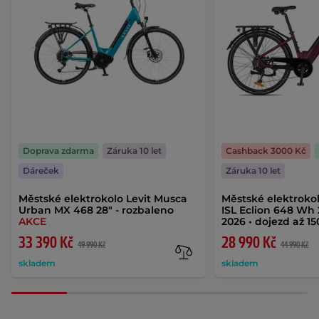
Doprava zdarma
Záruka 10 let
Cashback 3000 Kč
Dáreček
Záruka 10 let
Městské elektrokolo Levit Musca
Městské elektroko
Urban MX 468 28" - rozbaleno
ISL Eclion 648 Wh 
AKCE
2026 • dojezd až 1
33 390 Kč
28 990 Kč
49 990 Kč
44 990 Kč
skladem
skladem