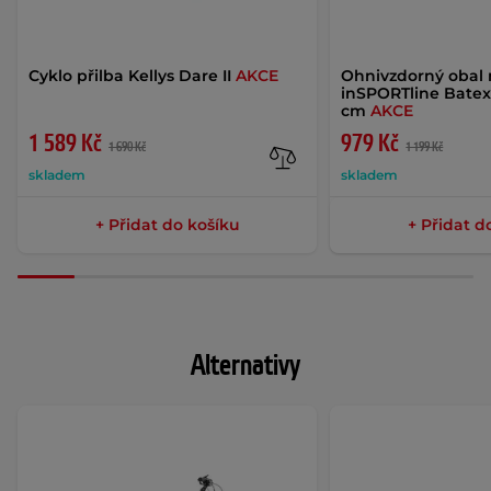
Cyklo přilba Kellys Dare II
AKCE
Ohnivzdorný obal 
inSPORTline Batex
cm
AKCE
1 589 Kč
979 Kč
1 690 Kč
1 199 Kč
skladem
skladem
+ Přidat do košíku
+ Přidat d
Alternativy