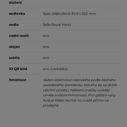
složení
sedlovka
Spec odpružená 30,9 x 350 mm
sedlo
Selle Royal Hertz
zadní nosič
ano
stojan
ano
světla
ano
ID QR kód
ano (care.bike)
hmotnost
Vážení elektrokol neprobíhá podle žádného
zavedeného standardu, kterého by se drželi
všichni výrobci. Některé značky uvádějí
uměle snížené hmotnosti. Pro zjištění váhy
kola je třeba nechat ho zvážit přímo na
prodejně.