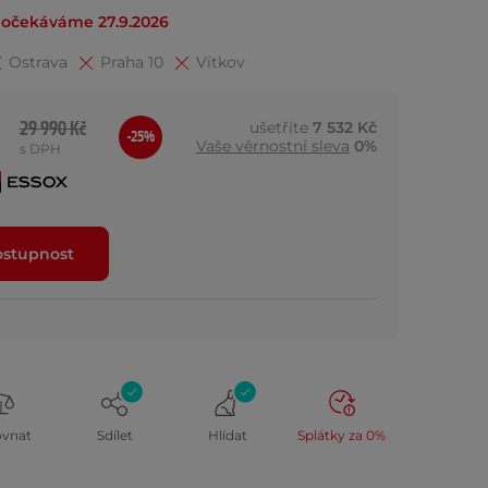
 očekáváme 27.9.2026
Ostrava
Praha 10
Vítkov
29 990 Kč
ušetříte
7 532 Kč
-25%
Vaše věrnostní sleva
0%
s DPH
ostupnost
ovnat
Sdílet
Hlídat
Splátky za 0%