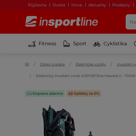
Půjčovna
Outlet
Inlive
Aktuality
Prodejny
Fitness
Sport
Cyklistika
Zdraví a krása
Elektrické vozíky
Invalidní
Elektrický invalidní vozík inSPORTline Hawkie II • 700W
Doprava zdarma
Splátky za 0%