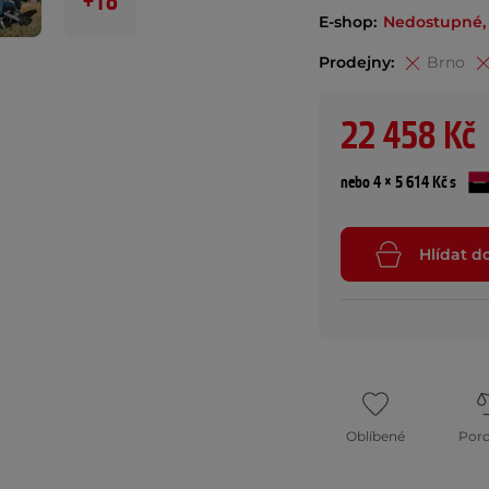
+18
E-shop:
Nedostupné,
Prodejny:
Brno
22 458 Kč
nebo 4 × 5 614 Kč s
Hlídat d
Oblíbené
Por