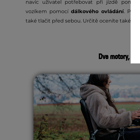
navíc uživatel potřebovat při jízdě pomo
vozíkem pomocí
dálkového ovládání
. Při 
také tlačit před sebou. Určitě oceníte také p
Dva motory, sup