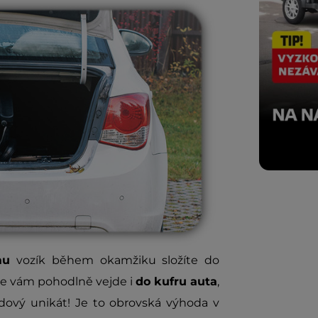
mu
vozík během okamžiku složíte do
e vám pohodlně vejde i
do kufru auta
,
vdový unikát! Je to obrovská výhoda v