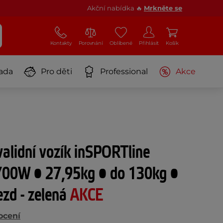
Akční nabídka 🔥
Mrkněte se
Kontakty
Porovnání
Oblíbené
Přihlásit
Košík
ada
Pro děti
Professional
Akce
nvalidní vozík inSPORTline
 700W • 27,95kg • do 130kg •
zd - zelená
AKCE
ocení