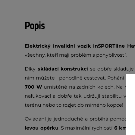
Popis
Elektrický invalidní vozík inSPORTline H
všechny, kteří mají problém s pohyblivostí.
Díky
skládací konstrukci
se dobře skladuje 
ním můžete i pohodlně cestovat. Pohání ho 
700 W
umístěné na zadních kolech. Na rozdíl
nafukovací a dobře tak udržují stabilitu voz
terénu nebo to rozjet do mírného kopce!
Ovládání je jednoduché a probíhá pomocí
j
levou opěrku
. S maximální rychlostí
6 km/h