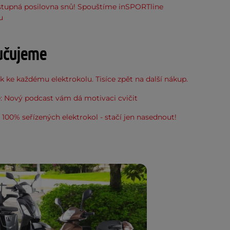
stupná posilovna snů! Spouštíme inSPORTline
u
učujeme
 ke každému elektrokolu. Tisíce zpět na další nákup.
: Nový podcast vám dá motivaci cvičit
100% seřízených elektrokol - stačí jen nasednout!