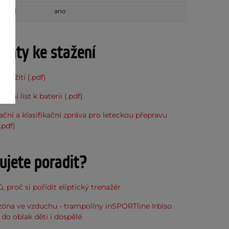
ádání
ano
nty ke stažení
použití (.pdf)
tní list k baterii (.pdf)
kační a klasifikační zpráva pro leteckou přepravu
.pdf)
ujete poradit?
, proč si pořídit eliptický trenažér
óna ve vzduchu - trampolíny inSPORTline Irbiso
do oblak děti i dospělé