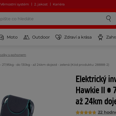
Věrnostní systém
2. jakost
Kariéra
Moto
Outdoor
Zdraví a krása
Zahr
 vozíky s pohonem
 • 27,95kg • do 130kg • až 24km dojezd - zelená (Kód produktu: 28888-2)
Elektrický i
Hawkie II •
až 24km doje
22 hodn