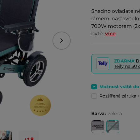
Snadno ovladateln
rámem, nastavitel
700W motorem (2x3
bytě.
více
Následující
ZDARMA
D
Telly na 3
Možnost vrátit d
Rozšířená záruka +
Barva:
zelená