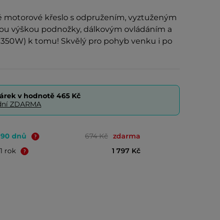
é motorové křeslo s odpružením, vyztuženým
nou výškou podnožky, dálkovým ovládáním a
50W) k tomu! Skvělý pro pohyb venku i po
árek v hodnotě
465 Kč
0 dní ZDARMA
o 90 dnů
674 Kč
zdarma
1 rok
1 797 Kč