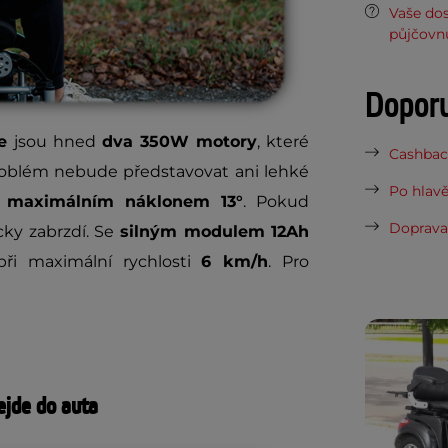
Vaše do
půjčovn
Dopor
e
jsou hned
dva 350W motory
, které
Cashback
roblém nebude představovat ani lehké
Po hlavě
maximálním náklonem 13°
. Pokud
Doprava 
cky zabrzdí. Se
silným modulem 12Ah
ři maximální rychlosti
6 km/h
. Pro
ejde do auta