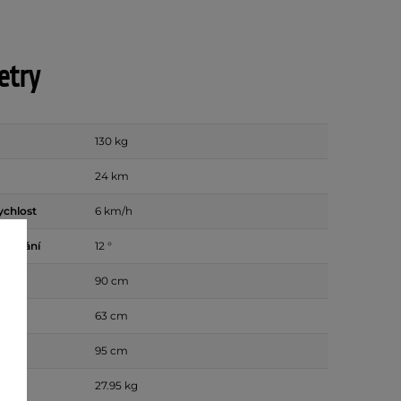
etry
130 kg
24 km
ychlost
6 km/h
toupání
12 °
90 cm
63 cm
95 cm
27.95 kg