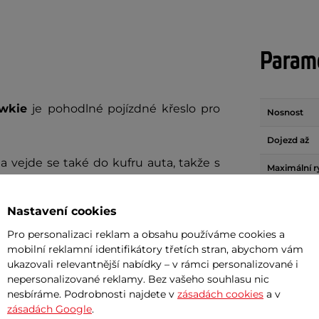
Param
awkie
je
pohodlné pojízdné křeslo pro
Nosnost
Dojezd až
a vejde se také do kufru auta, takže s
Maximální r
dva silné motory o
společném
výkonu
Maximální s
 od předních kol jsou ta zadní větší a
Nastavení cookies
Délka
íku. Můžete se proto vydat i po lehčím
Pro personalizaci reklam a obsahu používáme cookies a
mobilní reklamní identifikátory třetích stran, abychom vám
Šířka
ukazovali relevantnější nabídky – v rámci personalizované i
nepersonalizované reklamy. Bez vašeho souhlasu nic
Výška
oysticku
, který lze umístit
na pravou i
nesbíráme. Podrobnosti najdete v
zásadách cookies
a v
si pak poradí úplně každý. Pokud bude
Hmotnost
zásadách Google
.