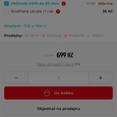
Možnost vrátit do 90 dnů
21 Kč
zdarma
Rozšířená záruka +1 rok
56 Kč
skladem - 11.8. u Vás
Prodejny:
Brno
Ostrava
Praha 10
Vítkov
699 Kč
s DPH
Vaše věrnostní sleva
0%
Do košíku
Objednat na prodejnu