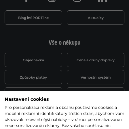
Blog inSPORTline
Aktuality
Vše o nákupu
Objednávka
Cena a druhy dopravy
Způsoby platby
Věrnostní systém
Montáž a servis
Reklamace a záruka
Nastavení cookies
Pro personalizaci reklam a obsahu používáme cookies a
Půjčovna
Kariéra
mobilní reklamní identifikátory třetích stran, abychom vám
obchodní podmínky
ukazovali relevantnější nabídky – v rámci personalizované i
nepersonalizované reklamy. Bez vašeho souhlasu nic