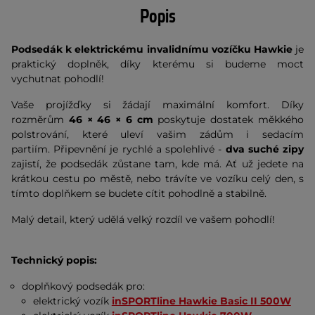
Popis
Podsedák k elektrickému invalidnímu vozíčku Hawkie
je
praktický doplněk, díky kterému si budeme moct
vychutnat pohodlí!
Vaše projížďky si žádají maximální komfort. Díky
rozměrům
46 × 46 × 6 cm
poskytuje dostatek měkkého
polstrování, které uleví vašim zádům i sedacím
partiím. Připevnění je rychlé a spolehlivé -
dva suché zipy
zajistí, že podsedák zůstane tam, kde má. Ať už jedete na
krátkou cestu po městě, nebo trávíte ve vozíku celý den, s
tímto doplňkem se budete cítit pohodlně a stabilně.
Malý detail, který udělá velký rozdíl ve vašem pohodlí!
Technický popis:
doplňkový podsedák pro:
elektrický vozík
inSPORTline Hawkie Basic II 500W