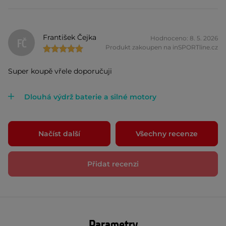
František Čejka
Hodnoceno: 8. 5. 2026
FČ
Produkt zakoupen na inSPORTline.cz
Super koupě vřele doporučuji
Dlouhá výdrž baterie a silné motory
Načíst další
Všechny recenze
Přidat recenzi
Parametry