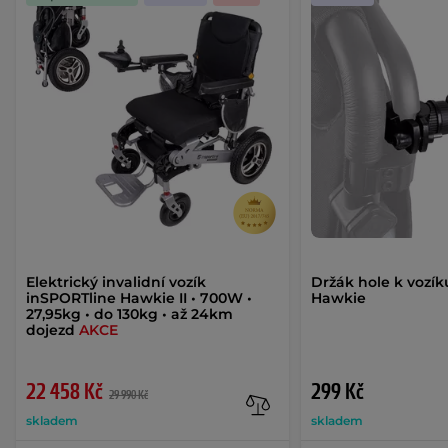
Elektrický invalidní vozík
Držák hole k vozí
inSPORTline Hawkie II • 700W •
Hawkie
27,95kg • do 130kg • až 24km
dojezd
AKCE
22 458 Kč
299 Kč
29 990 Kč
skladem
skladem