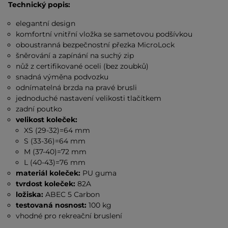
Technický popis:
elegantní design
komfortní vnitřní vložka se sametovou podšívkou
oboustranná bezpečnostní přezka MicroLock
šněrování a zapínání na suchý zip
nůž z certifikované oceli (bez zoubků)
snadná výměna podvozku
odnímatelná brzda na pravé brusli
jednoduché nastavení velikosti tlačítkem
zadní poutko
velikost koleček:
XS (29-32)=64 mm
S (33-36)=64 mm
M (37-40)=72 mm
L (40-43)=76 mm
materiál koleček:
PU guma
tvrdost koleček:
82A
ložiska:
ABEC 5 Carbon
testovaná nosnost:
100 kg
vhodné pro rekreační bruslení