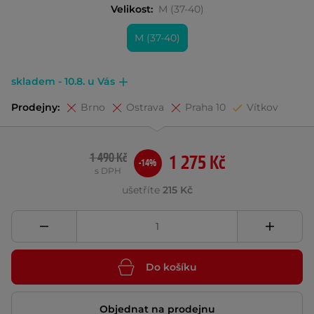
Velikost:
M (37-40)
M (37-40)
skladem - 10.8. u Vás
Prodejny:
Brno
Ostrava
Praha 10
Vítkov
1 490 Kč
1 275 Kč
-14%
s DPH
ušetříte
215 Kč
Do košíku
Objednat na prodejnu