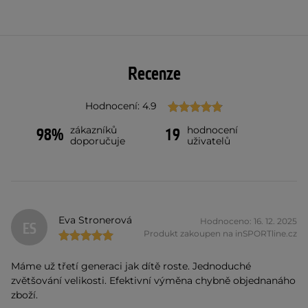
Recenze
Hodnocení: 4.9
zákazníků
hodnocení
98%
19
doporučuje
uživatelů
Eva Stronerová
Hodnoceno: 16. 12. 2025
ES
Produkt zakoupen na inSPORTline.cz
Máme už třetí generaci jak dítě roste. Jednoduché
zvětšování velikosti. Efektivní výměna chybně objednanáho
zboží.