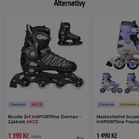
Alternativy
Dáreček
AKCE
Dáreček
Výměna ve
Brusle 2v1 inSPORTline Dornan -
Nastavitelné brusl
2.jakost
AKCE
inSPORTline Four
1 390 Kč
1 490 Kč
1 690 Kč