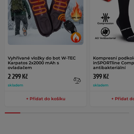
Vyhřívané vložky do bot W-TEC
Kompresní podko
Karpatos 2x2000 mAh s
inSPORTline Comp
ovladačem
antibakteriální
2 299 Kč
399 Kč
skladem
skladem
+ Přidat do košíku
+ Přidat d