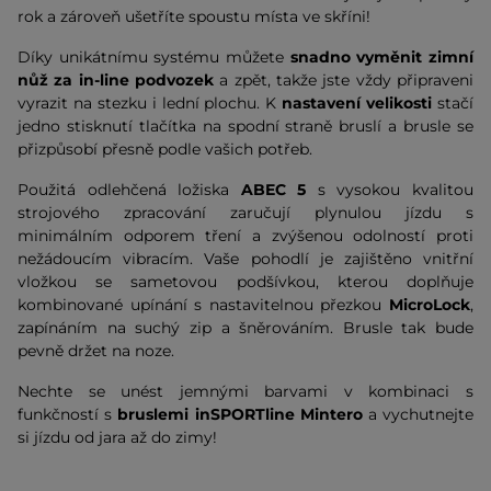
rok a zároveň ušetříte spoustu místa ve skříni!
Díky unikátnímu systému můžete
snadno vyměnit zimní
nůž za in-line podvozek
a zpět, takže jste vždy připraveni
vyrazit na stezku i lední plochu. K
nastavení velikosti
stačí
jedno stisknutí tlačítka na spodní straně bruslí a brusle se
přizpůsobí přesně podle vašich potřeb.
Použitá odlehčená ložiska
ABEC 5
s vysokou kvalitou
strojového zpracování zaručují plynulou jízdu s
minimálním odporem tření a zvýšenou odolností proti
nežádoucím vibracím. Vaše pohodlí je zajištěno vnitřní
vložkou se sametovou podšívkou, kterou doplňuje
kombinované upínání s nastavitelnou přezkou
MicroLock
,
zapínáním na suchý zip a šněrováním. Brusle tak bude
pevně držet na noze.
Nechte se unést jemnými barvami v kombinaci s
funkčností s
bruslemi inSPORTline Mintero
a vychutnejte
si jízdu od jara až do zimy!