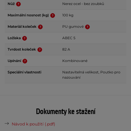
Nůž
Nerez ocel - bez zoubků
Maximální nosnost (kg)
100 kg
Materiál koleček
PU gumové
Ložiska
ABEC 5
Tvrdost koleček
82 A
Upínání
Kombinované
Speciální vlastnosti
Nastavitelná velikost, Poutko pro
nazouvání
Dokumenty ke stažení
Návod k použití (.pdf)