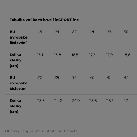
Tabulka velikostí bruslí inSPORTline
EU
25
26
27
28
29
30
evropské
číslování
Délka
15,1
15,8
16,5
17,2
17,9
18,6
stélky
(cm)
EU
37
38
39
40
41
42
evropské
číslování
Délka
23,5
24,2
24,9
25,6
26,3
27
stélky
(cm)
Obrázky mají pouze ilustrativní charakter.