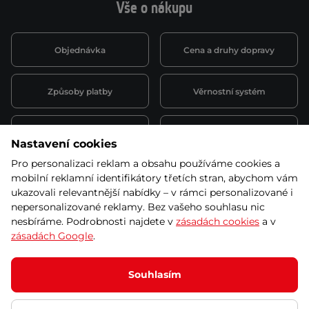
Vše o nákupu
Objednávka
Cena a druhy dopravy
Způsoby platby
Věrnostní systém
Montáž a servis
Reklamace a záruka
Nastavení cookies
Pro personalizaci reklam a obsahu používáme cookies a
Půjčovna
Kariéra
mobilní reklamní identifikátory třetích stran, abychom vám
obchodní podmínky
ukazovali relevantnější nabídky – v rámci personalizované i
nepersonalizované reklamy. Bez vašeho souhlasu nic
nesbíráme. Podrobnosti najdete v
zásadách cookies
a v
zásadách Google
.
© 2026 SEVEN SPORT s.r.o Všechna práva vyhrazena
Podle zákona o evidenci tržeb je prodávající povinen vystavit
Souhlasím
kupujícímu účtenku.
Zároveň je povinen zaevidovat přijatou tržbu u správce daně online; v