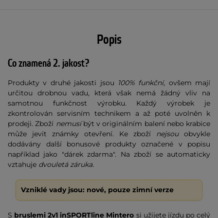
Popis
Co znamená 2. jakost?
Produkty v druhé jakosti jsou
100% funkční
, ovšem mají
určitou drobnou vadu, která však nemá žádný vliv na
samotnou funkčnost výrobku. Každý výrobek je
zkontrolován servisním technikem a až poté uvolněn k
prodeji. Zboží
nemusí
být v originálním balení nebo krabice
může jevit známky otevření. Ke zboží
nejsou
obvykle
dodávány další bonusové produkty označené v popisu
například jako "dárek zdarma". Na zboží se automaticky
vztahuje
dvouletá záruka
.
Vzniklé vady jsou: nové, pouze zimní verze
S
bruslemi 2v1 inSPORTline Mintero
si užijete jízdu po celý