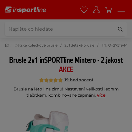
usle
Dětské kolečkové brusle
2v1 dětské brusle
IN: Q=27519-M
Brusle 2v1 inSPORTline Mintero - 2.jakost
AKCE
19 hodnocení
Brusle na léto i na zimu! Nastavení velikosti jedním
tlačítkem, kombinované zapínání.
více