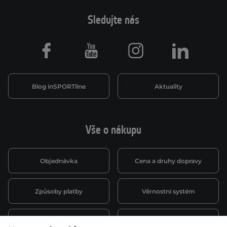
Sledujte nás
Facebook
Youtube
Instagram
LinkedIn
Blog inSPORTline
Aktuality
Vše o nákupu
Objednávka
Cena a druhy dopravy
Způsoby platby
Věrnostní systém
Montáž a servis
Reklamace a záruka