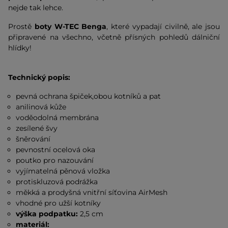
nejde tak lehce.
Prostě
boty W-TEC Benga
, které vypadají civilně, ale jsou
připravené na všechno, včetně přísných pohledů dálniční
hlídky!
Technický popis:
pevná ochrana špiček,obou kotníků a pat
anilinová kůže
voděodolná membrána
zesílené švy
šněrování
pevnostní ocelová oka
poutko pro nazouvání
vyjímatelná pěnová vložka
protiskluzová podrážka
měkká a prodyšná vnitřní síťovina AirMesh
vhodné pro užší kotníky
výška podpatku:
2,5 cm
materiál: