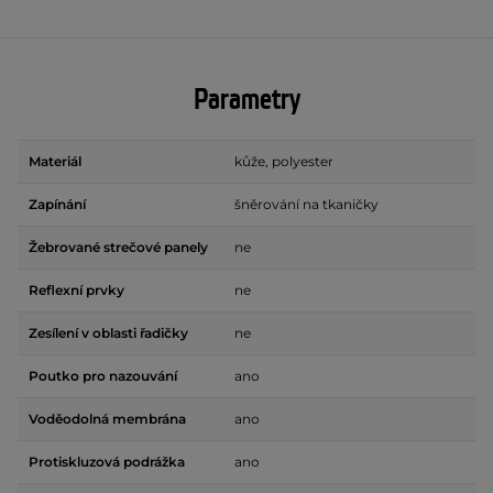
Parametry
Materiál
kůže, polyester
Zapínání
šněrování na tkaničky
Žebrované strečové panely
ne
Reflexní prvky
ne
Zesílení v oblasti řadičky
ne
Poutko pro nazouvání
ano
Voděodolná membrána
ano
Protiskluzová podrážka
ano