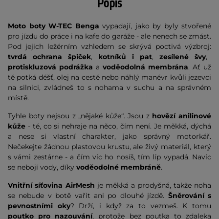
Popis
Moto boty W-TEC Benga
vypadají, jako by byly stvořené
pro jízdu do práce i na kafe do garáže - ale nenech se zmást.
Pod jejich ležérním vzhledem se skrývá poctivá výzbroj:
tvrdá ochrana špiček
,
kotníků i pat
,
zesílené švy
,
protiskluzová podrážka
a
voděodolná membrána
. Ať už
tě potká déšť, olej na cestě nebo náhlý manévr kvůli jezevci
na silnici, zvládneš to s nohama v suchu a na správném
místě.
Tyhle boty nejsou z „nějaké kůže“. Jsou z
hovězí anilinové
kůže
- té, co si nehraje na něco, čím není. Je měkká, dýchá
a nese si vlastní charakter, jako správný motorkář.
Nečekejte žádnou plastovou krustu, ale živý materiál, který
s vámi zestárne - a čím víc ho nosíš, tím líp vypadá. Navíc
se nebojí vody, díky
voděodolné membráně
.
Vnitřní síťovina AirMesh
je měkká a prodyšná, takže noha
se nebude v botě vařit ani po dlouhé jízdě.
Šněrování s
pevnostními oky
? Drží, i když za to vezmeš. K tomu
poutko pro nazouvání
, protože bez poutka to zdaleka