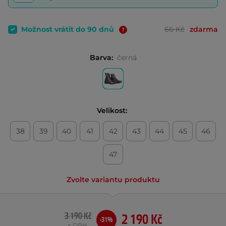
Možnost vrátit do 90 dnů
66 Kč
zdarma
Barva:
černá
Velikost:
38
39
40
41
42
43
44
45
46
47
Zvolte variantu produktu
3 190 Kč
2 190 Kč
-31%
s DPH