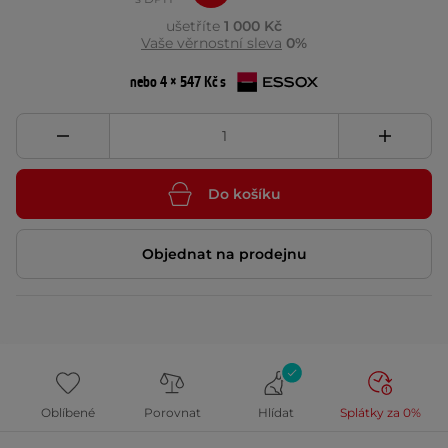
ušetříte
1 000 Kč
Vaše věrnostní sleva
0%
nebo 4 × 547 Kč s
Do košíku
Objednat na prodejnu
Oblíbené
Porovnat
Hlídat
Splátky za 0%