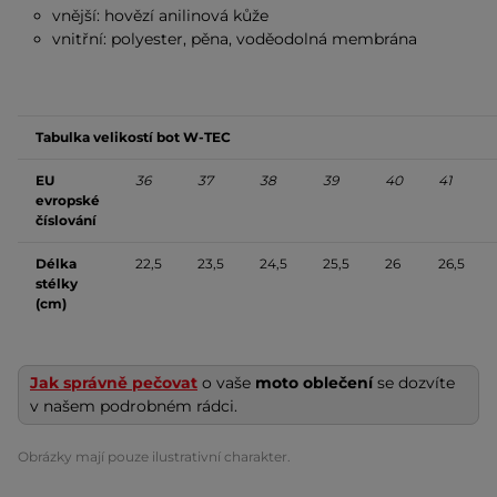
vnější: hovězí anilinová kůže
vnitřní: polyester, pěna, voděodolná membrána
Tabulka velikostí bot W-TEC
EU
36
37
38
39
40
41
evropské
číslování
Délka
22,5
23,5
24,5
25,5
26
26,5
stélky
(cm)
Jak správně pečovat
o vaše
moto oblečení
se dozvíte
v našem podrobném rádci.
Obrázky mají pouze ilustrativní charakter.