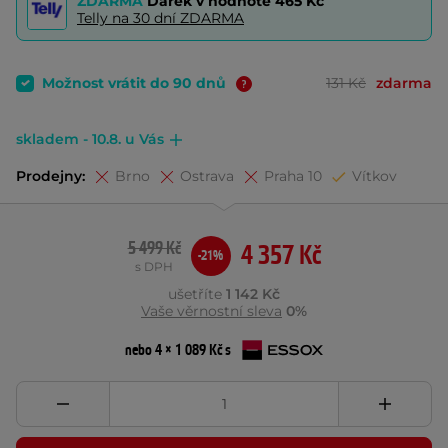
ZDARMA
Dárek v hodnotě
465 Kč
Telly na 30 dní ZDARMA
Možnost vrátit do 90 dnů
131 Kč
zdarma
skladem - 10.8. u Vás
Prodejny:
Brno
Ostrava
Praha 10
Vítkov
5 499 Kč
4 357 Kč
-21%
s DPH
ušetříte
1 142 Kč
Vaše věrnostní sleva
0%
nebo 4 × 1 089 Kč s