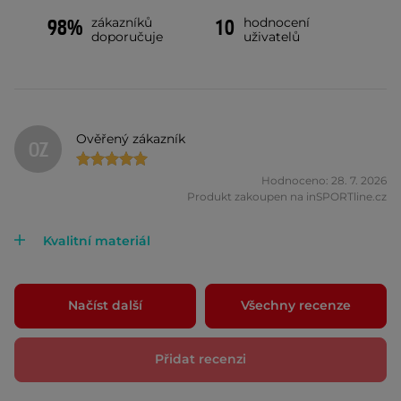
zákazníků
hodnocení
98%
10
doporučuje
uživatelů
Ověřený zákazník
OZ
Hodnoceno: 28. 7. 2026
Produkt zakoupen na inSPORTline.cz
Kvalitní materiál
Načíst další
Všechny recenze
Přidat recenzi