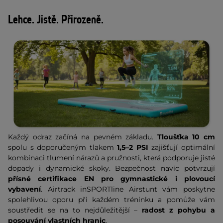
Lehce. Jistě. Přirozeně.
Každý odraz začíná na pevném základu.
Tloušťka 10 cm
spolu s doporučeným tlakem
1,5–2 PSI
zajišťují optimální
kombinaci tlumení nárazů a pružnosti, která podporuje jisté
dopady i dynamické skoky. Bezpečnost navíc potvrzují
přísné certifikace EN pro gymnastické i plovoucí
vybavení
. Airtrack inSPORTline Airstunt vám poskytne
spolehlivou oporu při každém tréninku a pomůže vám
soustředit se na to nejdůležitější –
radost z pohybu a
posouvání vlastních hranic
.