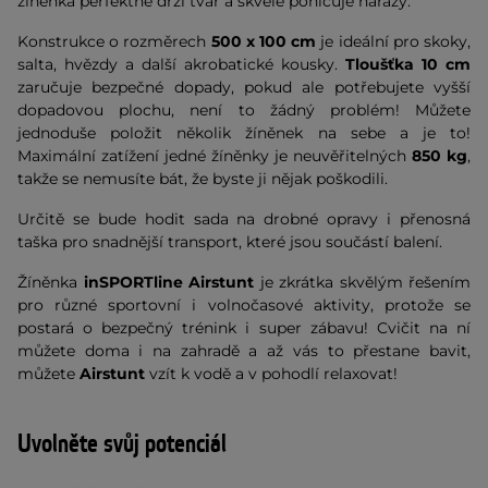
žíněnka perfektně drží tvar a skvěle pohlcuje nárazy.
Konstrukce o rozměrech
500 x 100 cm
je ideální pro skoky,
salta, hvězdy a další akrobatické kousky.
Tloušťka 10 cm
zaručuje bezpečné dopady, pokud ale potřebujete vyšší
dopadovou plochu, není to žádný problém! Můžete
jednoduše položit několik žíněnek na sebe a je to!
Maximální zatížení jedné žíněnky je neuvěřitelných
850 kg
,
takže se nemusíte bát, že byste ji nějak poškodili.
Určitě se bude hodit sada na drobné opravy i přenosná
taška pro snadnější transport, které jsou součástí balení.
Žíněnka
inSPORTline Airstunt
je zkrátka skvělým řešením
pro různé sportovní i volnočasové aktivity, protože se
postará o bezpečný trénink i super zábavu! Cvičit na ní
můžete doma i na zahradě a až vás to přestane bavit,
můžete
Airstunt
vzít k vodě a v pohodlí relaxovat!
Uvolněte svůj potenciál