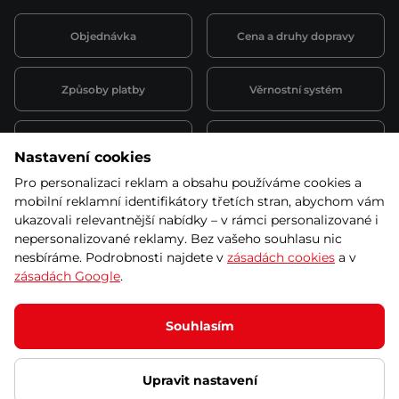
Objednávka
Cena a druhy dopravy
Způsoby platby
Věrnostní systém
Montáž a servis
Reklamace a záruka
Nastavení cookies
Pro personalizaci reklam a obsahu používáme cookies a
Půjčovna
Kariéra
mobilní reklamní identifikátory třetích stran, abychom vám
obchodní podmínky
ukazovali relevantnější nabídky – v rámci personalizované i
nepersonalizované reklamy. Bez vašeho souhlasu nic
nesbíráme. Podrobnosti najdete v
zásadách cookies
a v
zásadách Google
.
© 2026 SEVEN SPORT s.r.o Všechna práva vyhrazena
Podle zákona o evidenci tržeb je prodávající povinen vystavit
Souhlasím
kupujícímu účtenku.
Zároveň je povinen zaevidovat přijatou tržbu u správce daně online; v
případě technického výpadku pak nejpozději do 48 hodin.
Upravit nastavení
Ochrana osobních údajů
Nastavení cookies
Vnitřní oznamovací