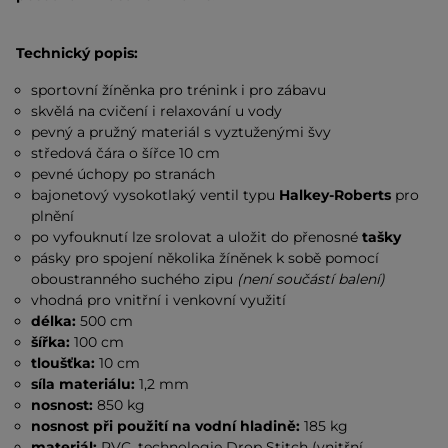
Technický popis:
sportovní žíněnka pro trénink i pro zábavu
skvělá na cvičení i relaxování u vody
pevný a pružný materiál s vyztuženými švy
středová čára o šířce 10 cm
pevné úchopy po stranách
bajonetový vysokotlaký ventil typu
Halkey-Roberts
pro
plnění
po vyfouknutí lze srolovat a uložit do přenosné
tašky
pásky pro spojení několika žíněnek k sobě pomocí
oboustranného suchého zipu
(není součástí balení)
vhodná pro vnitřní i venkovní využití
délka:
500 cm
šířka:
100 cm
tloušťka:
10 cm
síla materiálu:
1,2 mm
nosnost:
850 kg
nosnost při použití na vodní hladině:
185 kg
materiál:
PVC, technologie Drop Stitch (vnitřní