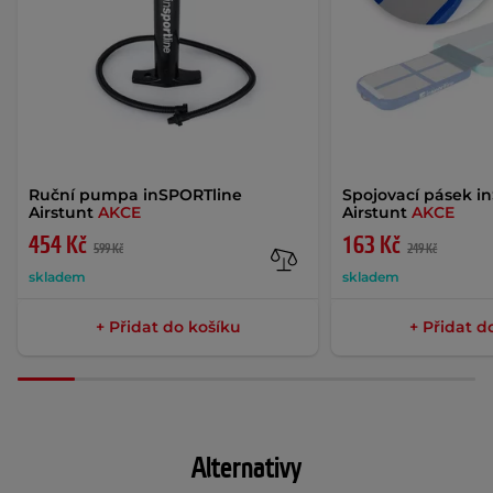
Ruční pumpa inSPORTline
Spojovací pásek i
Airstunt
AKCE
Airstunt
AKCE
454 Kč
163 Kč
599 Kč
249 Kč
skladem
skladem
+ Přidat do košíku
+ Přidat d
Alternativy