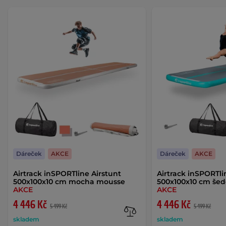
Dáreček
AKCE
Dáreček
AKCE
Airtrack inSPORTline Airstunt
Airtrack inSPORTli
500x100x10 cm mocha mousse
500x100x10 cm šed
AKCE
AKCE
4 446 Kč
4 446 Kč
5 499 Kč
5 499 Kč
skladem
skladem