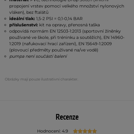
propojení vrstev pomocí velkého množství nylonových
vláken), bez ftalátů
ideální tlak:
1,5-2 PSI = 0,1-0,14 BAR
příslušenství:
kit na opravy, přenosná taška
odpovídá normám EN 12503-1:2013 (sportovní žíněnky
používané ve škole, při tréninku a soutěžích), EN 14960-
1:2019 (nafukovací hrací zařízení), EN 15649-1:2009
(plovoucí předměty používané na/ve vodě)
pumpa není součástí balení
Obrázky mají pouze ilustrativní charakter.
Recenze
Hodnocení: 4.9