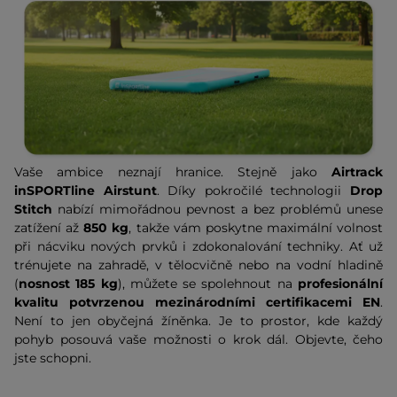
Vaše ambice neznají hranice. Stejně jako
Airtrack
inSPORTline Airstunt
. Díky pokročilé technologii
Drop
Stitch
nabízí mimořádnou pevnost a bez problémů unese
zatížení až
850 kg
, takže vám poskytne maximální volnost
při nácviku nových prvků i zdokonalování techniky. Ať už
trénujete na zahradě, v tělocvičně nebo na vodní hladině
(
nosnost 185 kg
), můžete se spolehnout na
profesionální
kvalitu potvrzenou mezinárodními certifikacemi EN
.
Není to jen obyčejná žíněnka. Je to prostor, kde každý
pohyb posouvá vaše možnosti o krok dál. Objevte, čeho
jste schopni.