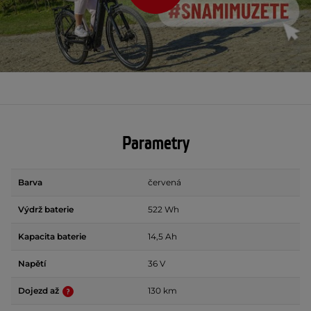
Parametry
Barva
červená
Výdrž baterie
522 Wh
Kapacita baterie
14,5 Ah
Napětí
36 V
Dojezd až
130 km