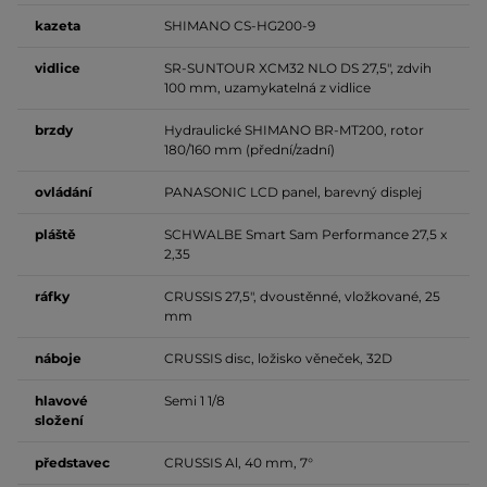
kazeta
SHIMANO CS-HG200-9
vidlice
SR-SUNTOUR XCM32 NLO DS 27,5", zdvih
100 mm, uzamykatelná z vidlice
brzdy
Hydraulické SHIMANO BR-MT200, rotor
180/160 mm (přední/zadní)
ovládání
PANASONIC LCD panel, barevný displej
pláště
SCHWALBE Smart Sam Performance 27,5 x
2,35
ráfky
CRUSSIS 27,5", dvoustěnné, vložkované, 25
mm
náboje
CRUSSIS disc, ložisko věneček, 32D
hlavové
Semi 1 1/8
složení
představec
CRUSSIS Al, 40 mm, 7°