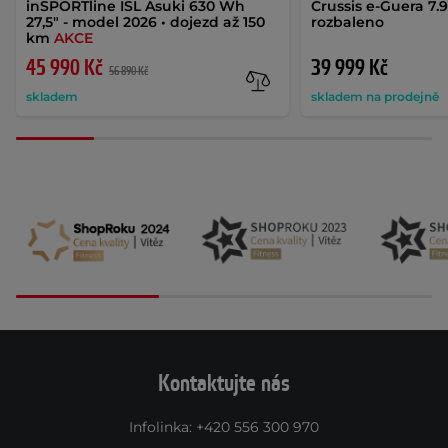
inSPORTline ISL Asuki 630 Wh
Crussis e-Guera 7.9
27,5" - model 2026 • dojezd až 150
rozbaleno
km
AKCE
45 990 Kč
39 999 Kč
56 890 Kč
skladem
skladem na prodejně
Kontaktujte nás
Infolinka
:
+420 556 300 970