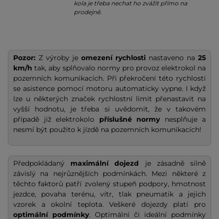
kola je třeba nechat ho zvážit přímo na
prodejně.
Pozor:
Z výroby je
omezení rychlosti
nastaveno na
25
km/h
tak, aby splňovalo normy pro provoz elektrokol na
pozemních komunikacích. Při překročení této rychlosti
se asistence pomocí motoru automaticky vypne. I když
lze u některých značek rychlostní limit přenastavit na
vyšší hodnotu, je třeba si uvědomit, že v takovém
případě již elektrokolo
příslušné normy
nesplňuje a
nesmí být použito k jízdě na pozemních komunikacích!
Předpokládaný
maximální dojezd
je zásadně silně
závislý na nejrůznějších podmínkách. Mezi některé z
těchto faktorů patří zvolený stupeň podpory, hmotnost
jezdce, povaha terénu, vítr, tlak pneumatik a jejich
vzorek a okolní teplota. Veškeré dojezdy platí pro
optimální podmínky
. Optimální či ideální podmínky