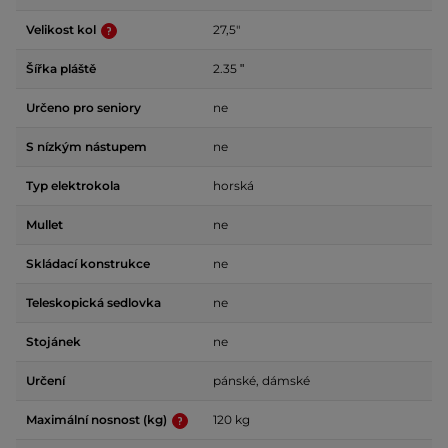
Velikost kol
27,5"
Šířka pláště
2.35 ʺ
Určeno pro seniory
ne
S nízkým nástupem
ne
Typ elektrokola
horská
Mullet
ne
Skládací konstrukce
ne
Teleskopická sedlovka
ne
Stojánek
ne
Určení
pánské, dámské
Maximální nosnost (kg)
120 kg