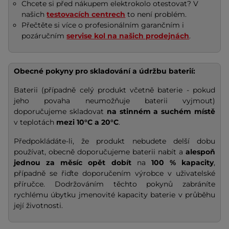
Chcete si před nákupem elektrokolo otestovat? V
našich
testovacích centrech
to není problém.
Přečtěte si více o profesionálním garančním i
pozáručním
servise kol na našich prodejnách
.
Obecné pokyny pro skladování a údržbu baterií:
Baterii (případně celý produkt včetně baterie - pokud
jeho povaha neumožňuje baterii vyjmout)
doporučujeme skladovat
na stinném a suchém místě
v teplotách
mezi 10°C a 20°C
.
Předpokládáte-li, že produkt nebudete delší dobu
používat, obecně doporučujeme baterii nabít a
alespoň
jednou za měsíc opět dobít
na
100 % kapacity
,
případně se řiďte doporučením výrobce v uživatelské
příručce. Dodržováním těchto pokynů zabráníte
rychlému úbytku jmenovité kapacity baterie v průběhu
její životnosti.