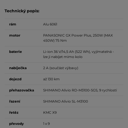
Technický popis:
rám
Alu 6061
motor
PANASONIC GX Power Plus, 250W (MAX
450W) 75 Nm
baterie
Li-ion 36 V/14,5 Ah (522 Wh), vyjímatelná -
lze ji nabíjet mimo kolo
nabíječka
2 A (součást výbavy)
dojezd
až 130 km
přehazovačka
SHIMANO Alivio RD-M3100-SGS, 9 rychlostí
řazení
SHIMANO Alivio SL-M3100
řetěz
KMC X9
převody
1 x 9