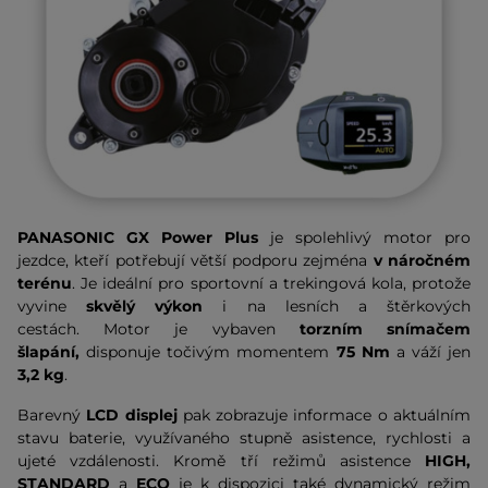
PANASONIC GX Power Plus
je spolehlivý motor pro
jezdce, kteří potřebují větší podporu zejména
v náročném
terénu
. Je ideální pro sportovní a trekingová kola, protože
vyvine
skvělý výkon
i na lesních a štěrkových
cestách. Motor je vybaven
torzním snímačem
šlapání,
disponuje točivým momentem
75 Nm
a
váží jen
3,2 kg
.
Barevný
LCD displej
pak zobrazuje informace o aktuálním
stavu baterie, využívaného stupně asistence, rychlosti a
ujeté vzdálenosti. Kromě tří režimů asistence
HIGH,
STANDARD
a
ECO
je k dispozici také dynamický režim