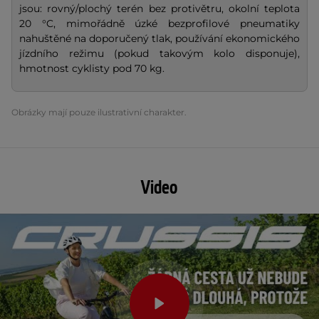
jsou: rovný/plochý terén bez protivětru, okolní teplota
20 °C, mimořádně úzké bezprofilové pneumatiky
nahuštěné na doporučený tlak, používání ekonomického
jízdního režimu (pokud takovým kolo disponuje),
hmotnost cyklisty pod 70 kg.
Obrázky mají pouze ilustrativní charakter.
Video