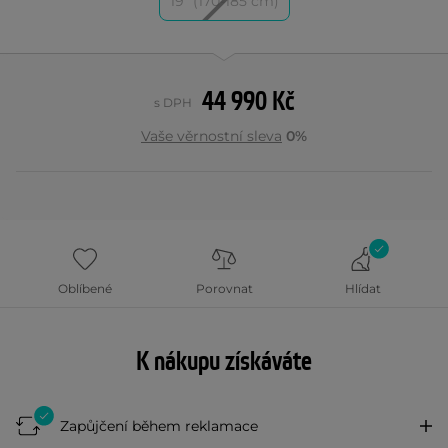
19" (170-185 cm)
44 990 Kč
s DPH
Vaše věrnostní sleva
0%
Oblíbené
Porovnat
Hlídat
K nákupu získáváte
Zapůjčení během reklamace