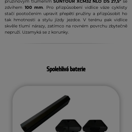
pružinovým tlumením
SUNTOUR XCM32 NLO DS 27,5"
se
zdvihem
100 mm
. Pro přizpůsobení vidlice váze cyklisty
stačí pootočením upravit přepětí pružiny a přizpůsobit ho
tak hmotnosti a stylu jízdy jezdce. V terénu pak vidlice
skvěle tlumí nárazy, zatímco na rovném povrchu zbytečně
nepruží. Uzamyká se z korunky.
Spolehlivá baterie