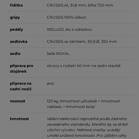
řídítka
CRUSSIS AL 31,8 mm, šířka 720 mm
gripy
CRUSSIS 100% silikon
pedály
WELLGO, alu s odrazkou
sedlovka
CRUSSIS se zámkem, 30,9 Ø, 350 mm
sedlo
Selle ROYAL
příprava pro
otvory s roztečí 40 mm na zadní stavbě
stojánek
příprava na
ano
zadní nosič
nosnost
120 kg
(hmotnost uživatele + hmotnost
nákladu + hmotnost kola)
hmotnost
Vážení elektrokol neprobíhá podle žádného
zavedeného standardu, kterého by se drželi
všichni výrobci. Některé značky uvádějí
uměle snížené hmotnosti. Pro zjištění váhy