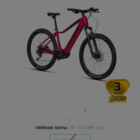
Velikost rámu:
19" (170-185 cm)