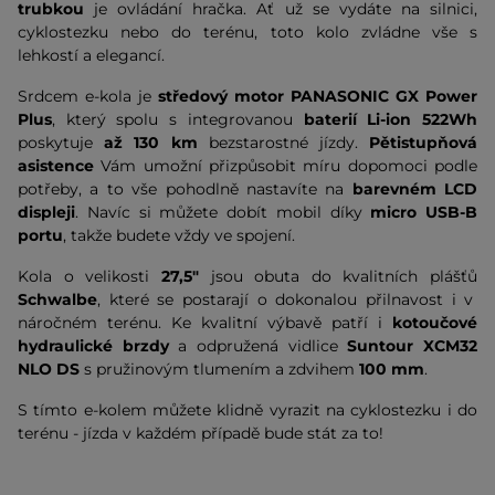
trubkou
je ovládání hračka. Ať už se vydáte na silnici,
cyklostezku nebo do terénu, toto kolo zvládne vše s
lehkostí a elegancí.
Srdcem e-kola je
středový motor PANASONIC GX Power
Plus
, který spolu s integrovanou
baterií Li-ion 522Wh
poskytuje
až 130 km
bezstarostné jízdy.
Pětistupňová
asistence
Vám umožní přizpůsobit míru dopomoci podle
potřeby, a to vše pohodlně nastavíte na
barevném LCD
displeji
. Navíc si můžete dobít mobil díky
micro USB-B
portu
, takže budete vždy ve spojení.
Kola o velikosti
27,5"
jsou obuta do kvalitních plášťů
Schwalbe
, které se postarají o dokonalou přilnavost i v
náročném terénu. Ke kvalitní výbavě patří i
kotoučové
hydraulické brzdy
a odpružená vidlice
Suntour XCM32
NLO DS
s pružinovým tlumením a zdvihem
100 mm
.
S tímto e-kolem můžete klidně vyrazit na cyklostezku i do
terénu - jízda v každém případě bude stát za to!