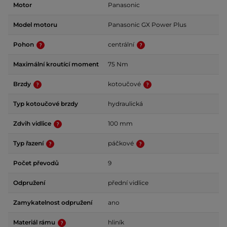
Motor
Panasonic
Model motoru
Panasonic GX Power Plus
Pohon
centrální
Maximální kroutící moment
75 Nm
Brzdy
kotoučové
Typ kotoučové brzdy
hydraulická
Zdvih vidlice
100 mm
Typ řazení
páčkové
Počet převodů
9
Odpružení
přední vidlice
Zamykatelnost odpružení
ano
Materiál rámu
hliník