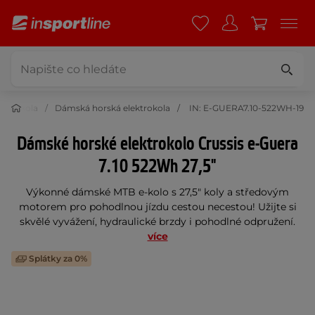
ektrokola
Dámská horská elektrokola
IN: E-GUERA7.10-522WH-19
Dámské horské elektrokolo Crussis e-Guera
7.10 522Wh 27,5"
Výkonné dámské MTB e-kolo s 27,5" koly a středovým
motorem pro pohodlnou jízdu cestou necestou! Užijte si
skvělé vyvážení, hydraulické brzdy i pohodlné odpružení.
více
Splátky za 0%