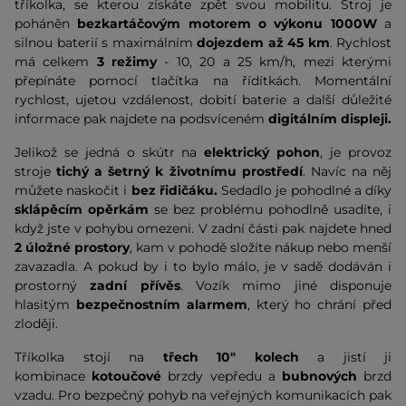
tříkolka, se kterou získáte zpět svou mobilitu. Stroj je
poháněn
bezkartáčovým motorem o výkonu 1000W
a
silnou baterií s maximálním
dojezdem
až 45 km
. Rychlost
má celkem
3 režimy
- 10, 20 a 25 km/h, mezi kterými
přepínáte pomocí tlačítka na řídítkách. Momentální
rychlost, ujetou vzdálenost, dobití baterie a další důležité
informace pak najdete na podsvíceném
digitálním displeji.
Jelikož se jedná o skútr na
elektrický pohon
, je provoz
stroje
tichý a šetrný k životnímu prostředí
. Navíc na něj
můžete naskočit i
bez řidičáku.
Sedadlo je pohodlné a díky
sklápěcím opěrkám
se bez problému pohodlně usadíte, i
když jste v pohybu omezeni. V zadní části pak najdete hned
2 úložné prostory
, kam v pohodě složíte nákup nebo menší
zavazadla. A pokud by i to bylo málo, je v sadě dodáván i
prostorný
zadní přívěs
. Vozík mimo jiné disponuje
hlasitým
bezpečnostním alarmem
, který ho chrání před
zloději.
Tříkolka stojí na
třech 10" kolech
a jistí ji
kombinace
kotoučové
brzdy vepředu a
bubnových
brzd
vzadu. Pro bezpečný pohyb na veřejných komunikacích pak