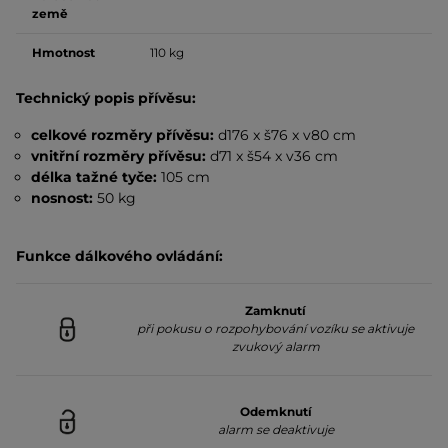
země
Hmotnost
110 kg
Technický popis přívěsu:
celkové rozměry přívěsu:
d176 x š76 x v80 cm
vnitřní rozměry přívěsu:
d71 x š54 x v36 cm
délka tažné tyče:
105 cm
nosnost:
50 kg
Funkce dálkového ovládání:
Zamknutí
při pokusu o rozpohybování vozíku se aktivuje
zvukový alarm
Odemknutí
alarm se deaktivuje