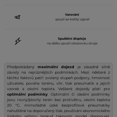
Varování
spustí se krátký signál
Spuštění displeje
na dálku spustí obrazovku stroje
Předpokládaný
maximální dojezd
je zásadně silně
závislý na nejrůznějších podmínkách. Mezi některé z
těchto faktorů patří zvolený stupeň podpory, hmotnost
uživatele, povaha terénu, vítr, tlak pneumatik a jejich
vzorek a okolní teplota. Veškeré dojezdy platí pro
optimální podmínky
. Optimální či ideální podmínky
jsou: rovný/plochý terén bez protivětru, okolní teplota
20 °C, mimořádně úzké bezprofilové pneumatiky
nahuštěné na doporučený tlak, používání ekonomického
jízdního režimu (pokud takovým model disponuje),