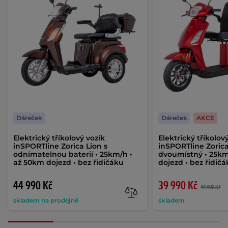
Dáreček
Dáreček
AKCE
Elektrický tříkolový vozík
Elektrický tříkolov
inSPORTline Zorica Lion s
inSPORTline Zoric
odnímatelnou baterií • 25km/h •
dvoumístný • 25km
až 50km dojezd • bez řidičáku
dojezd • bez řidič
44 990 Kč
39 990 Kč
44 990 Kč
skladem na prodejně
skladem