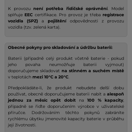
K provozu
není potřeba řidičské oprávnění
. Model
splňuje
EEC
certifikace. Pro provoz je třeba
registrace
vozidla (SPZ)
a
pojištění
odpovědnosti z provozu
vozidla (tzv. zelená karta).
Obecné pokyny pro skladování a údržbu baterií:
Baterii (případně celý produkt včetně baterie - pokud
jeho povaha neumožňuje baterii vyjmout)
doporučujeme skladovat
na stinném a suchém místě
v teplotách
mezi 10°C a 20°C
.
Předpokládáte-li, že produkt nebudete delší dobu
používat, obecně doporučujeme baterii nabít a
alespoň
jednou za měsíc opět dobít
na
100 % kapacity
,
případně se řiďte doporučením výrobce v uživatelské
příručce. Dodržováním těchto pokynů zabráníte
rychlému úbytku jmenovité kapacity baterie v průběhu
její životnosti.