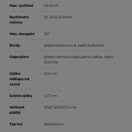
Max. rychlost
25 km/h
Rychlostní
10, 20 a 25 km/h
režimy
Max. stoupání
20°
Brzdy
přední kotoučová, zadní bubnové
Odpružení
přední rámová odpružená vidlice, zadní
tlumiče
Výška
21,5 cm
nášlapu od
země
Světlá výška
12,7 cm
Velikost
10x3" (25,5x7,5 cm)
pláště
Typ kol
bezdušová