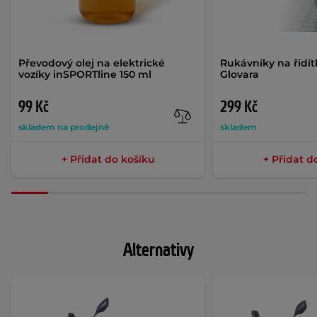
Převodový olej na elektrické
Rukávníky na řídí
vozíky inSPORTline 150 ml
Glovara
99 Kč
299 Kč
skladem na prodejně
skladem
+ Přidat do košíku
+ Přidat d
Alternativy