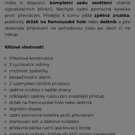
máte k dispozici
kompletní sadu osvětlení
včetně
signalizačních blinkrů. Nechybí zadní pomocná kolečka
proti převrácení. Přidejte k tomu ještě
zpětná zrcátka
,
praktický
držák na francouzské hole
nebo
deštník
a jste
dokonale připraveni na pohodovou jízdu po okolí či na
nákup.
Klíčové vlastnosti:
tříkolová konstrukce
3 rychlostní režimy
možnost zpátečky
bezpečnostní alarm
2 uzamykací úložné prostory
zpětné zrcátko z každé strany
odklápěcí opěrky rukou pro snadnější přístup
držák na francouzské hole nebo deštník
digitální displej
zadní pomocná kolečka proti převrácení
startovací klíč a dálkové ovládání
přídavná páčka ruční (parkovací) brzdy
zamknutí pohybu řídítek při klíči mimo zapalování