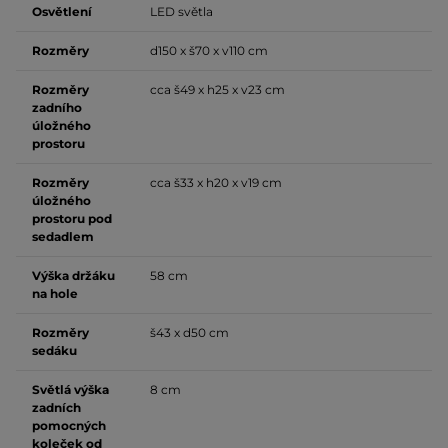
Osvětlení
LED světla
Rozměry
d150 x š70 x v110 cm
Rozměry
cca š49 x h25 x v23 cm
zadního
úložného
prostoru
Rozměry
cca š33 x h20 x v19 cm
úložného
prostoru pod
sedadlem
Výška držáku
58 cm
na hole
Rozměry
š43 x d50 cm
sedáku
Světlá výška
8 cm
zadních
pomocných
koleček od