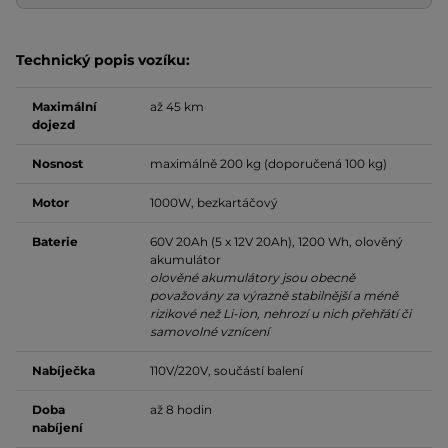
Technický popis vozíku:
Maximální
až 45 km
dojezd
Nosnost
maximálně 200 kg (doporučená 100 kg)
Motor
1000W, bezkartáčový
Baterie
60V 20Ah (5 x 12V 20Ah), 1200 Wh, olověný
akumulátor
olověné akumulátory jsou obecně
považovány za výrazně stabilnější a méně
rizikové než Li-ion, nehrozí u nich přehřátí či
samovolné vznícení
Nabíječka
110V/220V, součástí balení
Doba
až 8 hodin
nabíjení