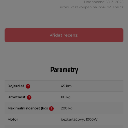
Hodnoceno: 18. 3. 2025
Produkt zakoupen na inSPORTline.cz
Přidat recenzi
Parametry
Dojezd až
45 km
Hmotnost
110 kg
Maximální nosnost (kg)
200 kg
Motor
bezkartáčový, 1000W