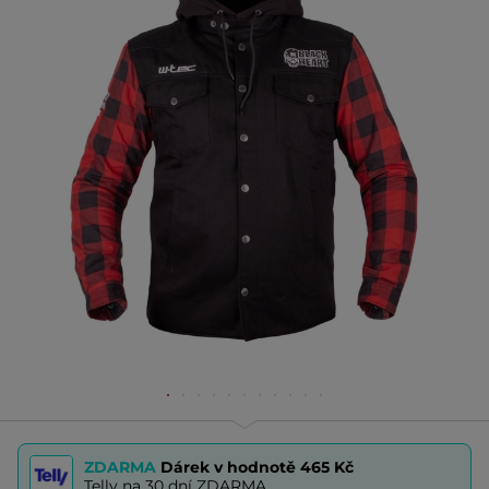
ZDARMA
Dárek v hodnotě
465 Kč
Telly na 30 dní ZDARMA