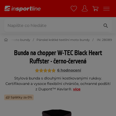
textilní moto bundy
Pánské krátké textilní moto bundy
IN: 28089
Bunda na chopper W-TEC Black Heart
Ruffster - černo-červená
6 hodnocení
Stylová bunda s dlouhými kostkovanými rukávy.
Certifikované a vysoce flexibilní chrániče, ochranné podšití
z Dupont™ Kevlar®.
více
Splátky za 0%