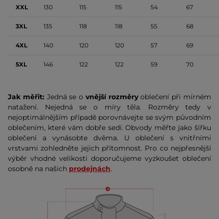
XXL
130
115
115
54
67
3XL
135
118
118
55
68
4XL
140
120
120
57
69
5XL
146
122
122
59
70
Jak měřit:
Jedná se o
vnější rozměry
oblečení při mírném
natažení. Nejedná se o míry těla. Rozměry tedy v
nejoptimálnějším případě porovnávejte se svým původním
oblečením, které vám dobře sedí. Obvody měřte jako šířku
oblečení a vynásobte dvěma. U oblečení s vnitřními
vrstvami zohledněte jejich přítomnost. Pro co nejpřesnější
výběr vhodné velikosti doporučujeme vyzkoušet oblečení
osobně na našich
prodejnách
.