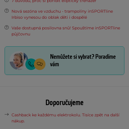
7 důvodů, proč si pořídit eliptický trenažér
Nová sezóna ve vzduchu - trampolíny inSPORTline
Irbiso vynesou do oblak děti i dospělé
Vaše dostupná posilovna snů! Spouštíme inSPORTline
půjčovnu
Nemůžete si vybrat? Poradíme
vám
Doporučujeme
Cashback ke každému elektrokolu. Tisíce zpět na další
nákup.