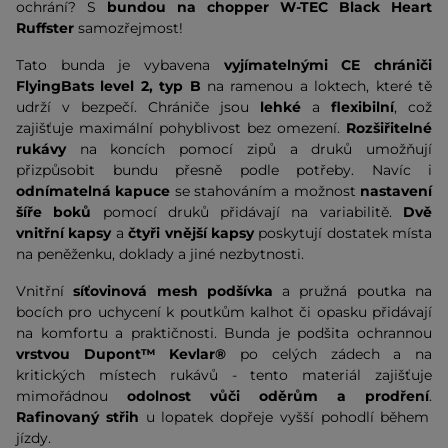
ochrání? S
bundou na chopper W-TEC Black Heart
Ruffster
samozřejmost!
Tato bunda je vybavena
vyjímatelnými CE chrániči
FlyingBats level 2, typ B
na ramenou a loktech, které tě
udrží v bezpečí. Chrániče jsou
lehké
a
flexibilní
, což
zajišťuje maximální pohyblivost bez omezení.
Rozšiřitelné
rukávy
na koncích pomocí zipů a druků umožňují
přizpůsobit bundu přesně podle potřeby. Navíc i
odnímatelná kapuce
se stahováním a možnost
nastavení
šíře boků
pomocí druků přidávají na variabilitě.
Dvě
vnitřní kapsy
a
čtyři vnější kapsy
poskytují dostatek místa
na peněženku, doklady a jiné nezbytnosti.
Vnitřní
síťovinová mesh podšívka
a pružná poutka na
bocích pro uchycení k poutkům kalhot či opasku přidávají
na komfortu a praktičnosti. Bunda je podšita ochrannou
vrstvou Dupont™ Kevlar®
po celých zádech a na
kritických místech rukávů - tento materiál zajišťuje
mimořádnou
odolnost vůči oděrům a prodření
.
Rafinovaný střih
u lopatek dopřeje vyšší pohodlí během
jízdy.