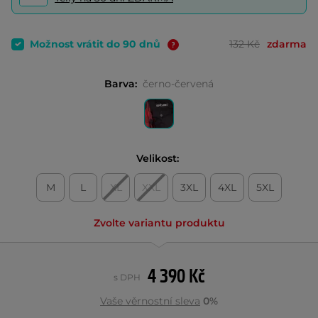
Možnost vrátit do 90 dnů
132 Kč
zdarma
Barva:
černo-červená
Velikost:
M
L
XL
XXL
3XL
4XL
5XL
Zvolte variantu produktu
4 390 Kč
s DPH
Vaše věrnostní sleva
0%