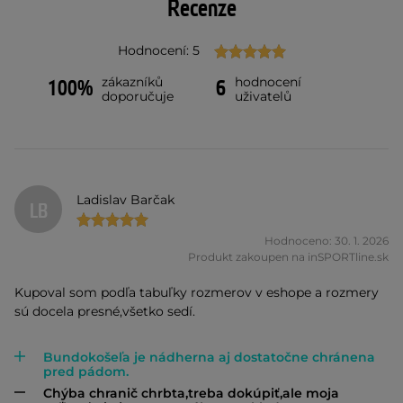
Recenze
Hodnocení: 5
zákazníků
hodnocení
100%
6
doporučuje
uživatelů
Ladislav Barčak
LB
Hodnoceno: 30. 1. 2026
Produkt zakoupen na inSPORTline.sk
Kupoval som podľa tabuľky rozmerov v eshope a rozmery
sú docela presné,všetko sedí.
Bundokošeľa je nádherna aj dostatočne chránena
pred pádom.
Chýba chranič chrbta,treba dokúpiť,ale moja