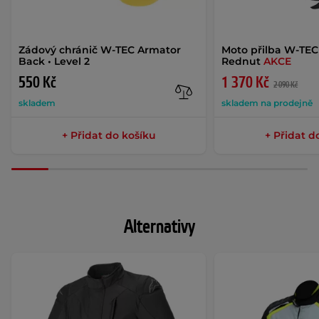
Zádový chránič W-TEC Armator
Moto přilba W-TEC
Back • Level 2
Rednut
AKCE
550 Kč
1 370 Kč
2 090 Kč
skladem
skladem na prodejně
+ Přidat do košíku
+ Přidat d
Alternativy