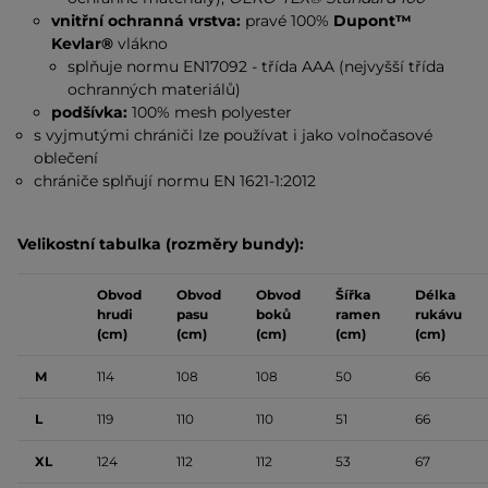
vnitřní ochranná vrstva:
pravé 100%
Dupont™
Kevlar®
vlákno
splňuje normu EN17092 - třída AAA (nejvyšší třída
ochranných materiálů)
podšívka:
100% mesh polyester
s vyjmutými chrániči lze používat i jako volnočasové
oblečení
chrániče splňují normu EN 1621-1:2012
Velikostní tabulka (rozměry bundy):
Obvod
Obvod
Obvod
Šířka
Délka
hrudi
pasu
boků
ramen
rukávu
(cm)
(cm)
(cm)
(cm)
(cm)
M
114
108
108
50
66
L
119
110
110
51
66
XL
124
112
112
53
67