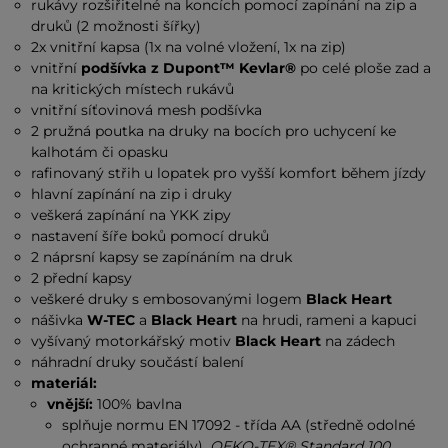
rukávy rozšiřitelné na koncích pomocí zapínání na zip a
druků (2 možnosti šířky)
2x vnitřní kapsa (1x na volné vložení, 1x na zip)
vnitřní
podšívka z Dupont™ Kevlar®
po celé ploše zad a
na kritických místech rukávů
vnitřní síťovinová mesh podšívka
2 pružná poutka na druky na bocích pro uchycení ke
kalhotám či opasku
rafinovaný střih u lopatek pro vyšší komfort během jízdy
hlavní zapínání na zip i druky
veškerá zapínání na YKK zipy
nastavení šíře boků pomocí druků
2 náprsní kapsy se zapínáním na druk
2 přední kapsy
veškeré druky s embosovanými logem
Black Heart
nášivka
W-TEC
a
Black Heart
na hrudi, rameni a kapuci
vyšívaný motorkářský motiv
Black Heart
na zádech
náhradní druky součástí balení
materiál:
vnější:
100% bavlna
splňuje normu EN 17092 - třída AA (středně odolné
ochranné materiály),
OEKO-TEX® Standard 100