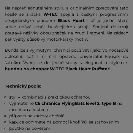
Na nepřehlédnutelném stylu a originálním zpracování této
košile se značka
W-TEC
spojila s českým progresivním
designérským brandem
Black Heart
- ať je jasné, které
srdce udává směr burácejícímu stroji! Spojení dokazují
poutavé nášivky obou značek na hrudi i rameni. Na zádech
pak vyšitý působivý motorkářský motiv.
Bunda lze s vyjmutými chrániči používat i jako volnočasové
oblečení, což z ní činí opravdu univerzální kousek do
šatníku. Vydej se do jedné stopy s elegancí a stylem s
bundou na chopper W-TEC Black Heart Ruffster
!
Technický popis:
styl v kombinaci s praktickou ochranou
vyjímatelné
CE chrániče FlyingBats level 2, type B
na
ramenou a loktech
příprava na zádový chránič
kapuce odnímatelná pomocí knoflíků, se stahováním
poutko na pověšení