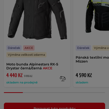
Dáreček
AKCE
Dáreček
Výměna ve
Výměna velikosti zdarma
Pánská textilní m
Mizzen
Moto bunda Alpinestars RX-5
Drystar černá/černá
AKCE
4 440 Kč
4 590 Kč
9 990 Kč
skladem na prodejně
skladem
Porovnat tyto produkty