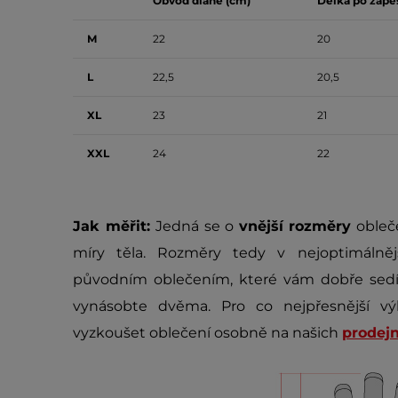
Obvod dlaně (cm)
Délka po zápěs
M
22
20
L
22,5
20,5
XL
23
21
XXL
24
22
Jak měřit:
Jedná se o
vnější rozměry
obleče
míry těla. Rozměry tedy v nejoptimálně
původním oblečením, které vám dobře sedí.
vynásobte dvěma. Pro co nejpřesnější vý
vyzkoušet oblečení osobně na našich
prodej