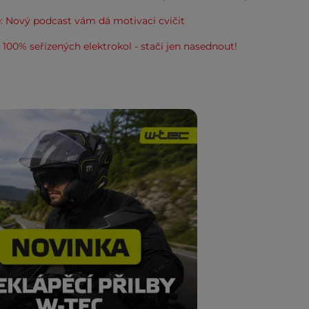
: Nový podcast vám dá motivaci cvičit
100% seřízených elektrokol - stačí jen nasednout!