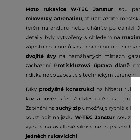
Moto rukavice W-TEC Janstur
jsou per
milovníky adrenalinu
, ať už brázdíte městs
terén na enduru nebo uháníte po dálnici. 
detaily byly vytvořeny s ohledem na
maximá
záprstních kloubů vás ochrání při nečekanýc
dvojité švy
na namáhaných místech garantu
zacházení.
Protiskluzová úprava dlaně
na
řídítka nebo zápasíte s technickým terénem.
Díky
prodyšné konstrukci
na hřbetu ruky 
kozí a hovězí kůže, Air Mesh a Amara – jsou r
Zapínání na
suchý zip
umožňuje rychlé a bez
soustředit na jízdu.
W-TEC Janstur
jsou zkrát
vydáte na asfaltové silnice nebo prašné hor
jedněch rukavicích!