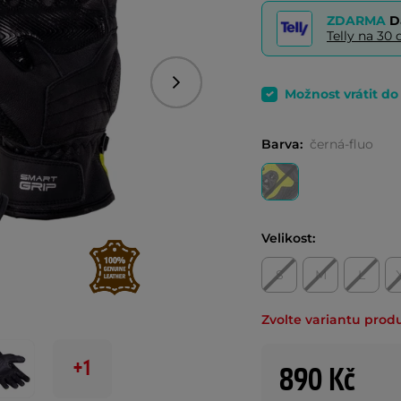
ZDARMA
D
Telly na 3
Následující
Možnost vrátit d
Barva:
černá-fluo
Velikost:
S
M
L
Zvolte variantu prod
+1
890 Kč