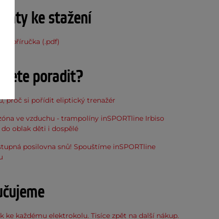
nty ke stažení
ská příručka (.pdf)
ujete poradit?
, proč si pořídit eliptický trenažér
óna ve vzduchu - trampolíny inSPORTline Irbiso
do oblak děti i dospělé
stupná posilovna snů! Spouštíme inSPORTline
u
učujeme
 ke každému elektrokolu. Tisíce zpět na další nákup.