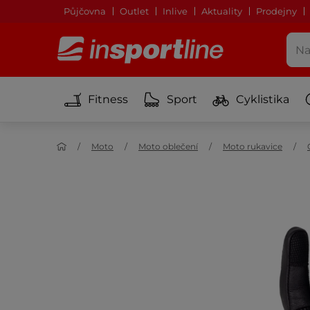
Půjčovna
Outlet
Inlive
Aktuality
Prodejny
Fitness
Sport
Cyklistika
Moto
Moto oblečení
Moto rukavice