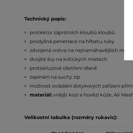
Technický popis:
protektor záprstních kloubů kloubů
prodyšná penetrace na hřbetu ruky
zdvojená vrstva na nejnamáhavějších míst
dvojité švy na kritických místech
protiskluzové ošetření dlaně
zapínání na suchý zip
možnost ovládání dotykových zařízení přímo
materiál:
vnější: kozí a hovězí kůže, Air Mesh
Velikostní tabulka (rozměry rukavic):