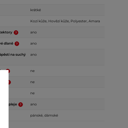
krátké
Kozí kůže, Hovězí kůže, Polyester, Amara
tektory
ano
vé dlaně
ano
ápěstí na suchý
ano
vky
ne
lace
ne
ne
é displeje
ano
pánské, dámské