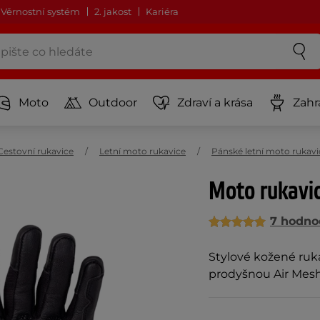
Věrnostní systém
2. jakost
Kariéra
Moto
Outdoor
Zdraví a krása
Zahr
Cestovní rukavice
Letní moto rukavice
Pánské letní moto rukavi
Moto rukavi
7 hodno
Stylové kožené ruk
prodyšnou Air Mesh