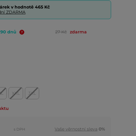
árek v hodnotě
465 Kč
0 dní ZDARMA
o 90 dnů
27 Kč
zdarma
XL
XXL
3XL
uktu
Vaše věrnostní sleva
0%
s DPH