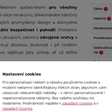
fektním společníkem
pro všechny
Délka
ké ulice na skútru, překonáváte náročný
Materiál
Jejich promyšlený design a důmyslné
Kloubní pro
lní bezpečnost i pohodlí
. Protektor
h situacích, zatímco
zdvojené vrstvy
a
Protiskluzo
jí dlouhou životnost i při tvrdším
Stahování z
víc zajišťuje jistý úchop, ať už držíte
zip
Reflexní pr
a
kombinaci prémiových materiálů
–
Tepelná izo
Nastavení cookies
ukavice lehké, pružné a skvěle padnou.
Vyhřívání
Pro personalizaci reklam a obsahu používáme cookies a
pečné upevnění, takže se můžete plně
mobilní reklamní identifikátory třetích stran, abychom vám
Pro dotykov
ukazovali relevantnější nabídky – v rámci personalizované i
ka rukavice, které nezklamou, ať už se
nepersonalizované reklamy. Bez vašeho souhlasu nic
ské stezky.
Svoboda, ochrana a styl v
Určení
nesbíráme. Podrobnosti najdete v
zásadách cookies
a v
zásadách Google
.