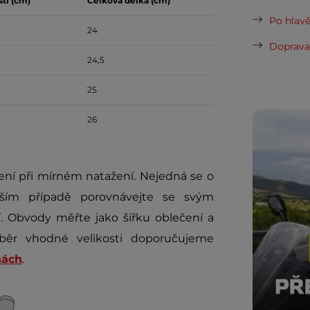
tí (cm)
Celková délka (cm)
Po hlavě
24
Doprava 
24,5
25
26
ní při mírném natažení. Nejedná se o
jším případě porovnávejte se svým
 Obvody měřte jako šířku oblečení a
běr vhodné velikosti doporučujeme
nách
.