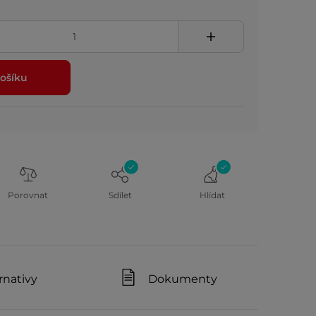
ošíku
Porovnat
Sdílet
Hlídat
rnativy
Dokumenty