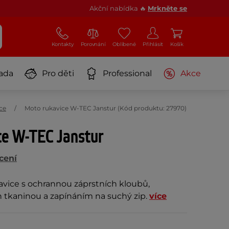
Akční nabídka 🔥
Mrkněte se
Kontakty
Porovnání
Oblíbené
Přihlásit
Košík
ada
Pro děti
Professional
Akce
ce
Moto rukavice W-TEC Janstur (Kód produktu: 27970)
ce W-TEC Janstur
cení
avice s ochrannou záprstních kloubů,
 tkaninou a zapínáním na suchý zip.
více