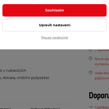
Dokume
Souhlasím
Uživatel
Upravit nastavení
Potřeb
Pouze nezbytné
ech
7 důvodů
Nová sez
vynesou 
 v rukavicích
Vaše do
, Amara, vnitřní: polyester
půjčovn
Dopor
Cashback