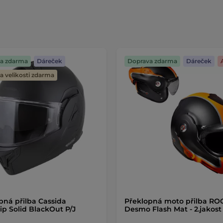
a zdarma
Dáreček
Doprava zdarma
Dáreček
 velikosti zdarma
pná přilba Cassida
Překlopná moto přilba RO
lip Solid BlackOut P/J
Desmo Flash Mat - 2.jakos