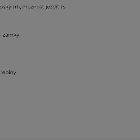
ký trh, možnost jezdit i s
mi zámky
ořepiny