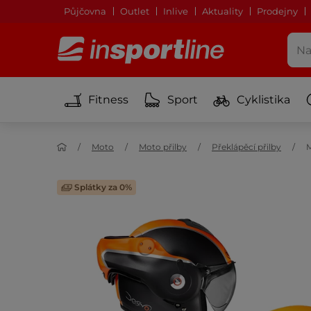
Půjčovna
Outlet
Inlive
Aktuality
Prodejny
Fitness
Sport
Cyklistika
Moto
Moto přilby
Překlápěcí přilby
M
Splátky za 0%