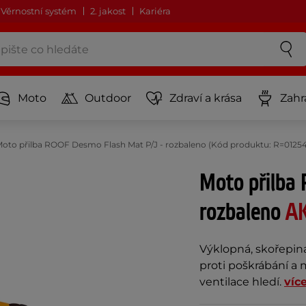
Věrnostní systém
2. jakost
Kariéra
Moto
Outdoor
Zdraví a krása
Zahr
oto přilba ROOF Desmo Flash Mat P/J - rozbaleno (Kód produktu: R=0125
Moto přilba
rozbaleno
A
Výklopná, skořepin
proti poškrábání a 
ventilace hledí.
víc