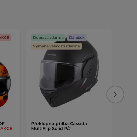
AKCE
Doprava zdarma
Dáreček
Dopra
Výměna velikosti zdarma
Následujíc
OF
Překlopná přilba Cassida
Překl
t
AKCE
MultiFlip Solid P/J
Advan
Titan