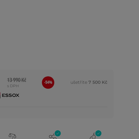
13 990 Kč
ušetříte
7 500 Kč
-54%
s DPH