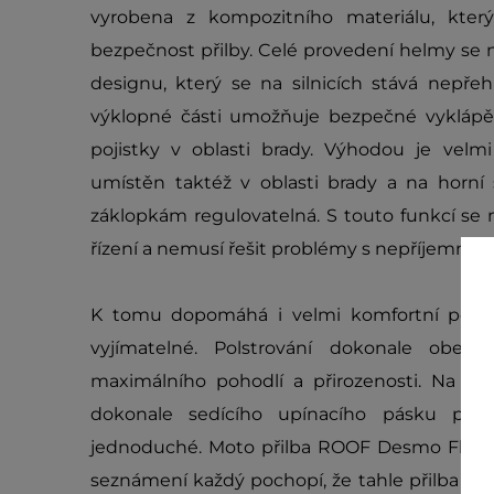
vyrobena z kompozitního materiálu, kter
bezpečnost přilby. Celé provedení helmy se 
designu, který se na silnicích stává nepř
výklopné části umožňuje bezpečné vykláp
pojistky v oblasti brady. Výhodou je velmi
umístěn taktéž v oblasti brady a na horní 
záklopkám regulovatelná. S touto funkcí s
řízení a nemusí řešit problémy s nepříjemný
K tomu dopomáhá i velmi komfortní polstro
vyjímatelné. Polstrování dokonale obe
maximálního pohodlí a přirozenosti. Na po
dokonale sedícího upínacího pásku pod
jednoduché. Moto přilba ROOF Desmo Flash M
seznámení každý pochopí, že tahle přilba je 