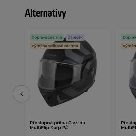
Alternativy
Doprava zdarma
Dáreček
Doprav
Výměna velikosti zdarma
Výměna
Předchozí
Překlopná přilba Cassida
Překlo
MultiFlip Korp P/J
MultiF