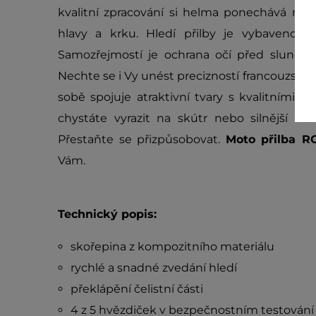
kvalitní zpracování si helma ponechává níz
hlavy a krku. Hledí přilby je vybaveno o
Samozřejmostí je ochrana očí před sluncem
Nechte se i Vy unést precizností francouzsk
sobě spojuje atraktivní tvary s kvalitními m
chystáte vyrazit na skútr nebo silnější mot
Přestaňte se přizpůsobovat.
Moto přilba 
Vám.
Technický popis:
skořepina z kompozitního materiálu
rychlé a snadné zvedání hledí
překlápění čelistní části
4 z 5 hvězdiček v bezpečnostním testová