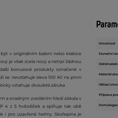
Param
Hmotnost
í
být v originálním balení nebo krabice
Sluneční cl
ový je však zcela nový a netrpí žádnou
Odnímatelné
další bonusové produkty označené v
Materiál sk
oží se
nevztahuje
sleva 100 Kč na první
Větrací otvo
aticky vztahuje
dvouletá záruka
.
Příprava pr
lým a snadným zvedáním hledí získala v
Homologac
 4 z 5 hvězdiček a splňuje tak obě
k i pro uzavřené helmy. Skořepina je