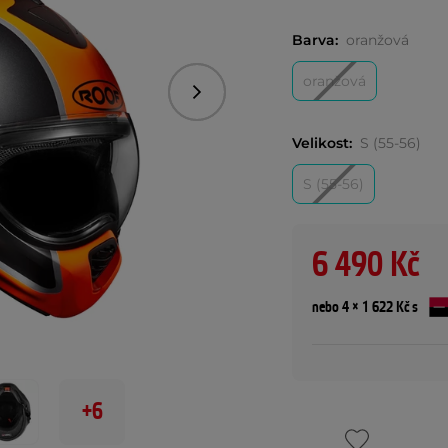
Barva:
oranžová
oranžová
Následující
Velikost:
S (55-56)
S (55-56)
6 490 Kč
nebo 4 × 1 622 Kč s
+6