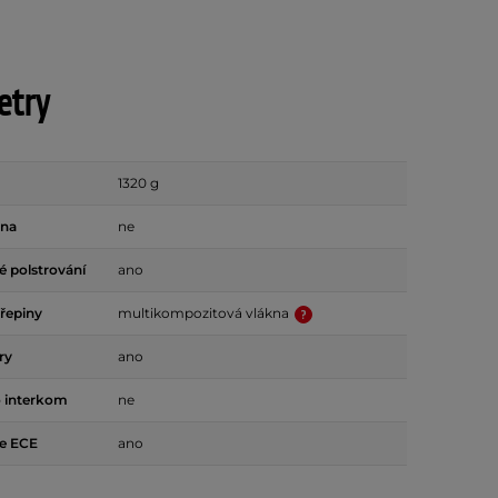
etry
1320 g
ona
ne
 polstrování
ano
ořepiny
multikompozitová vlákna
ry
ano
o interkom
ne
e ECE
ano