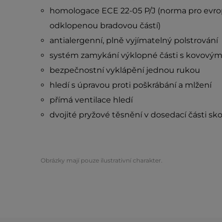
homologace ECE 22-05 P/J (norma pro evrops
odklopenou bradovou částí)
antialergenní, plně vyjímatelný polstrování
systém zamykání výklopné části s kovový
bezpečnostní vyklápění jednou rukou
hledí s úpravou proti poškrábání a mlžení
přímá ventilace hledí
dvojité pryžové těsnění v dosedací části sk
Obrázky mají pouze ilustrativní charakter.