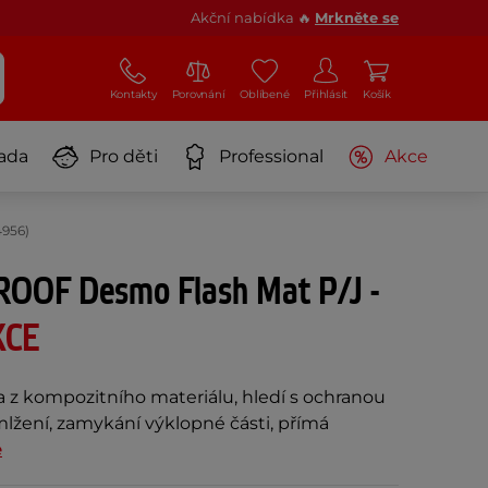
Akční nabídka 🔥
Mrkněte se
Kontakty
Porovnání
Oblíbené
Přihlásit
Košík
ada
Pro děti
Professional
Akce
4956)
 ROOF Desmo Flash Mat P/J -
KCE
a z kompozitního materiálu, hledí s ochranou
mlžení, zamykání výklopné části, přímá
e