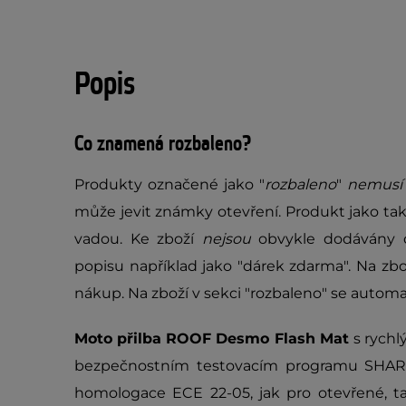
Popis
Co znamená rozbaleno?
Produkty označené jako "
rozbaleno
"
nemus
může jevit známky otevření. Produkt jako tak
vadou. Ke zboží
nejsou
obvykle dodávány 
popisu například jako "dárek zdarma". Na zb
nákup. Na zboží v sekci "rozbaleno" se autom
Moto přilba ROOF Desmo Flash Mat
s rych
bezpečnostním testovacím programu SHARP
homologace ECE 22-05, jak pro otevřené, ta