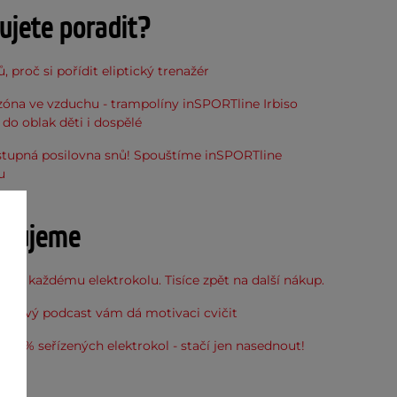
ujete poradit?
, proč si pořídit eliptický trenažér
óna ve vzduchu - trampolíny inSPORTline Irbiso
do oblak děti i dospělé
stupná posilovna snů! Spouštíme inSPORTline
u
učujeme
 ke každému elektrokolu. Tisíce zpět na další nákup.
: Nový podcast vám dá motivaci cvičit
100% seřízených elektrokol - stačí jen nasednout!