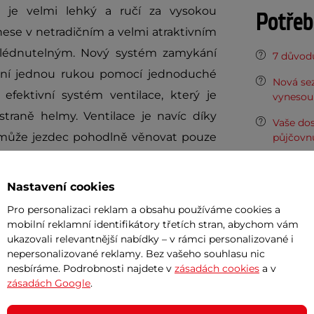
ý je velmi lehký a ručí za vysokou
Potřeb
nese v netradičním a velmi atraktivním
ehlédnutelným. Nový systém zamykání
7 důvodů
ění jednou rukou pomocí jednoduché
Nová sez
 efektivní systém ventilace, který je
vynesou 
straně helmy. Ventilace je navíc díky
Vaše do
e může jezdec pohodlně věnovat pouze
půjčovn
m potem.
Dopor
Nastavení cookies
vání, které je anti-alergenní a plně
Pro personalizaci reklam a obsahu používáme cookies a
pne hlavu jezdce a dává mu pocit
Cashback
mobilní reklamní identifikátory třetích stran, abychom vám
ukazovali relevantnější nabídky – v rámci personalizované i
lstrování navazuje systém rychlého a
Po hlavě
nepersonalizované reklamy. Bez vašeho souhlasu nic
 bradou, jehož upnutí je rychlé a
nesbíráme. Podrobnosti najdete v
zásadách cookies
a v
Doprava 
zásadách Google
.
at je velmi robustní a již po prvním
skutečným klenotem. I přes svůj tvar a