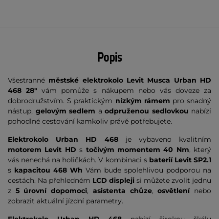
Popis
Všestranné
městské elektrokolo Levit Musca Urban HD
468 28"
vám pomůže s nákupem nebo vás doveze za
dobrodružstvím. S praktickým
nízkým rámem
pro snadný
nástup,
gelovým sedlem
a
odpruženou sedlovkou
nabízí
pohodlné cestování kamkoliv právě potřebujete.
Elektrokolo Urban HD 468
je vybaveno kvalitním
motorem Levit HD
s
točivým momentem 40 Nm
, který
vás nenechá na holičkách. V kombinaci s
baterií Levit SP2.1
s
kapacitou 468 Wh
Vám bude spolehlivou podporou na
cestách. Na přehledném
LCD displeji
si můžete zvolit jednu
z
5 úrovní dopomoci
,
asistenta chůze
,
osvětlení
nebo
zobrazit aktuální jízdní parametry.