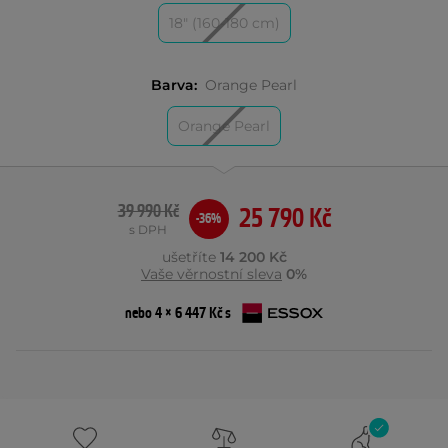
18" (160-180 cm)
Barva:
Orange Pearl
Orange Pearl
39 990 Kč
25 790 Kč
-36%
s DPH
ušetříte
14 200 Kč
Vaše věrnostní sleva
0%
nebo 4 × 6 447 Kč s