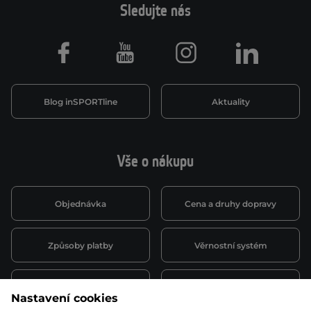
Sledujte nás
Facebook
Youtube
Instagram
LinkedIn
Blog inSPORTline
Aktuality
Vše o nákupu
Objednávka
Cena a druhy dopravy
Způsoby platby
Věrnostní systém
Montáž a servis
Reklamace a záruka
Nastavení cookies