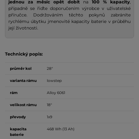
jednou za měsíc opět dobít
na
100 % kapacity
,
případně se řiďte doporučením výrobce v uživatelské
příručce. Dodržováním těchto pokynů zabráníte
rychlému úbytku jmenovité kapacity baterie v průběhu
její životnosti.
Technický popis:
průměr kol
28"
varianta rámu
lowstep
rám
Alloy 6061
velikost rámu
18"
převody
1x9
kapacita
468 Wh (13 Ah)
baterie