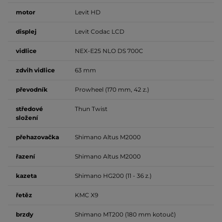
motor
Levit HD
displej
Levit Codac LCD
vidlice
NEX-E25 NLO DS 700C
zdvih vidlice
63 mm
převodník
Prowheel (170 mm, 42 z.)
středové
Thun Twist
složení
přehazovačka
Shimano Altus M2000
řazení
Shimano Altus M2000
kazeta
Shimano HG200 (11 - 36 z.)
řetěz
KMC X9
brzdy
Shimano MT200 (180 mm kotouč)