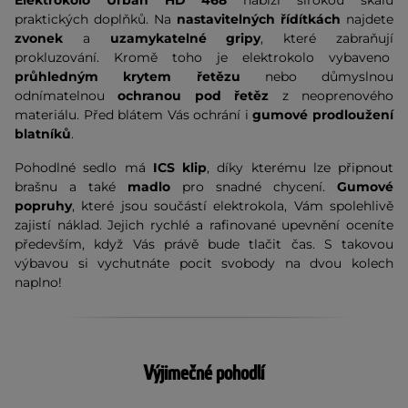
Elektrokolo Urban HD 468
nabízí širokou škálu
praktických doplňků. Na
nastavitelných řídítkách
najdete
zvonek
a
uzamykatelné gripy
, které zabraňují
prokluzování. Kromě toho je elektrokolo vybaveno
průhledným krytem řetězu
nebo důmyslnou
odnímatelnou
ochranou pod řetěz
z neoprenového
materiálu. Před blátem Vás ochrání i
gumové prodloužení
blatníků
.
Pohodlné sedlo má
ICS klip
, díky kterému lze připnout
brašnu a také
madlo
pro snadné chycení.
Gumové
popruhy
, které jsou součástí elektrokola, Vám spolehlivě
zajistí náklad. Jejich rychlé a rafinované upevnění oceníte
především, když Vás právě bude tlačit čas. S takovou
výbavou si vychutnáte pocit svobody na dvou kolech
naplno!
Výjimečné pohodlí