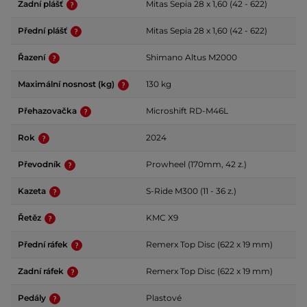
Zadní plášť
Mitas Sepia 28 x 1,60 (42 - 622)
Přední plášť
Mitas Sepia 28 x 1,60 (42 - 622)
Řazení
Shimano Altus M2000
Maximální nosnost (kg)
130 kg
Přehazovačka
Microshift RD-M46L
Rok
2024
Převodník
Prowheel (170mm, 42 z.)
Kazeta
S-Ride M300 (11 - 36 z.)
Řetěz
KMC X9
Přední ráfek
Remerx Top Disc (622 x 19 mm)
Zadní ráfek
Remerx Top Disc (622 x 19 mm)
Pedály
Plastové