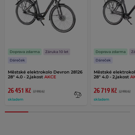
Doprava zdarma
Záruka 10 let
Doprava zdarma
Zá
Dáreček
Dáreček
Městské elektrokolo Devron 28126
Městské elektroko
28" 4.0 - 2.jakost
AKCE
28" 4.0 - 2.jakost
A
26 451 Kč
26 719 Kč
37 990 Kč
32 990 Kč
skladem
skladem