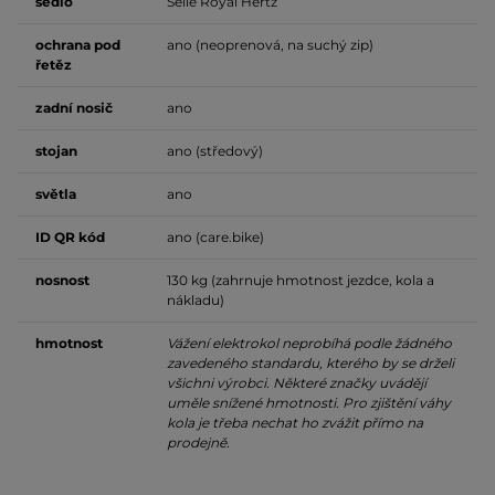
sedlo
Selle Royal Hertz
ochrana pod
ano (neoprenová, na suchý zip)
řetěz
zadní nosič
ano
stojan
ano (středový)
světla
ano
ID QR kód
ano (care.bike)
nosnost
130 kg (zahrnuje hmotnost jezdce, kola a
nákladu)
hmotnost
Vážení elektrokol neprobíhá podle žádného
zavedeného standardu, kterého by se drželi
všichni výrobci. Některé značky uvádějí
uměle snížené hmotnosti. Pro zjištění váhy
kola je třeba nechat ho zvážit přímo na
prodejně.