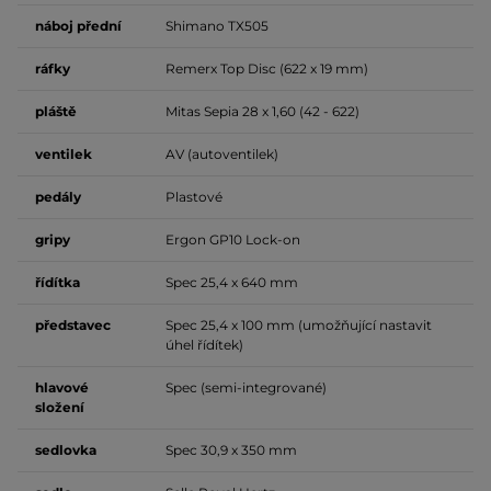
náboj přední
Shimano TX505
ráfky
Remerx Top Disc (622 x 19 mm)
pláště
Mitas Sepia 28 x 1,60 (42 - 622)
ventilek
AV (autoventilek)
pedály
Plastové
gripy
Ergon GP10 Lock-on
řídítka
Spec 25,4 x 640 mm
představec
Spec 25,4 x 100 mm (umožňující nastavit
úhel řídítek)
hlavové
Spec (semi-integrované)
složení
sedlovka
Spec 30,9 x 350 mm