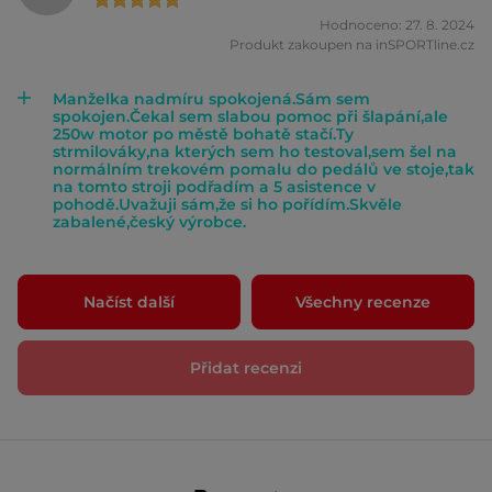
Hodnoceno: 27. 8. 2024
Produkt zakoupen na inSPORTline.cz
Manželka nadmíru spokojená.Sám sem
spokojen.Čekal sem slabou pomoc při šlapání,ale
250w motor po městě bohatě stačí.Ty
strmilováky,na kterých sem ho testoval,sem šel na
normálním trekovém pomalu do pedálů ve stoje,tak
na tomto stroji podřadím a 5 asistence v
pohodě.Uvažuji sám,že si ho pořídím.Skvěle
zabalené,český výrobce.
Načíst další
Všechny recenze
Přidat recenzi