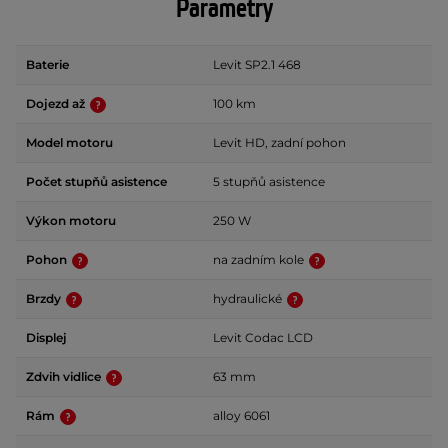
Parametry
Baterie
Levit SP2.1 468
Dojezd až
100 km
Model motoru
Levit HD, zadní pohon
Počet stupňů asistence
5 stupňů asistence
Výkon motoru
250 W
Pohon
na zadním kole
Brzdy
hydraulické
Displej
Levit Codac LCD
Zdvih vidlice
63 mm
Rám
alloy 6061