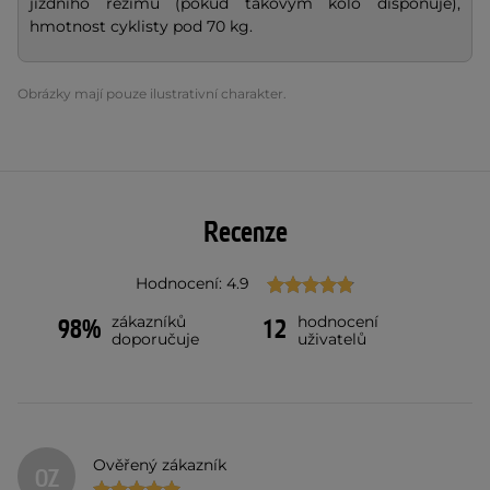
jízdního režimu (pokud takovým kolo disponuje),
hmotnost cyklisty pod 70 kg.
Obrázky mají pouze ilustrativní charakter.
Recenze
Hodnocení: 4.9
zákazníků
hodnocení
98%
12
doporučuje
uživatelů
Ověřený zákazník
OZ