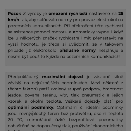
Pozor:
Z výroby je
omezení rychlosti
nastaveno na
25
km/h
tak, aby splňovalo normy pro provoz elektrokol na
pozemních komunikacích. Při překročení této rychlosti
se asistence pomocí motoru automaticky vypne. I když
lze u některých značek rychlostní limit přenastavit na
vyšší hodnotu, je třeba si uvědomit, že v takovém
případě již elektrokolo
příslušné normy
nesplňuje a
nesmí být použito k jízdě na pozemních komunikacích!
Předpokládaný
maximální dojezd
je zásadně silně
závislý na nejrůznějších podmínkách. Mezi některé z
těchto faktorů patří zvolený stupeň podpory, hmotnost
jezdce, povaha terénu, vítr, tlak pneumatik a jejich
vzorek a okolní teplota. Veškeré dojezdy platí pro
optimální podmínky
. Optimální či ideální podmínky
jsou: rovný/plochý terén bez protivětru, okolní teplota
20 °C, mimořádně úzké bezprofilové pneumatiky
nahuštěné na doporučený tlak, používání ekonomického