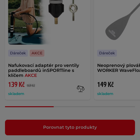
Dáreček
AKCE
Dáreček
Nafukovací adaptér pro ventily
Neoprenový plová
paddleboardů inSPORTline s
WORKER WaveFloa
klíčem
AKCE
139 Kč
149 Kč
169 Kč
skladem
skladem
Porovnat tyto produkty