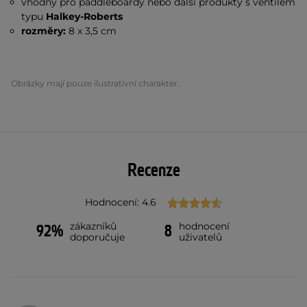
vhodný pro paddleboardy nebo další produkty s ventilem
typu
Halkey-Roberts
rozměry:
8 x 3,5 cm
Obrázky mají pouze ilustrativní charakter.
Recenze
Hodnocení: 4.6
zákazníků
hodnocení
92%
8
doporučuje
uživatelů