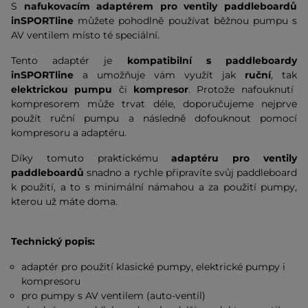
S
nafukovacím adaptérem pro ventily paddleboardů
inSPORTline
můžete pohodlně používat běžnou pumpu s
AV ventilem místo té speciální.
Tento adaptér je
kompatibilní s paddleboardy
inSPORTline
a umožňuje vám využít jak
ruční
, tak
elektrickou pumpu
či
kompresor
. Protože nafouknutí
kompresorem může trvat déle, doporučujeme nejprve
použít ruční pumpu a následně dofouknout pomocí
kompresoru a adaptéru.
Díky tomuto praktickému
adaptéru pro ventily
paddleboardů
snadno a rychle připravíte svůj paddleboard
k použití, a to s minimální námahou a za použití pumpy,
kterou už máte doma.
Technický popis:
adaptér pro použití klasické pumpy, elektrické pumpy i
kompresoru
pro pumpy s AV ventilem (auto-ventil)