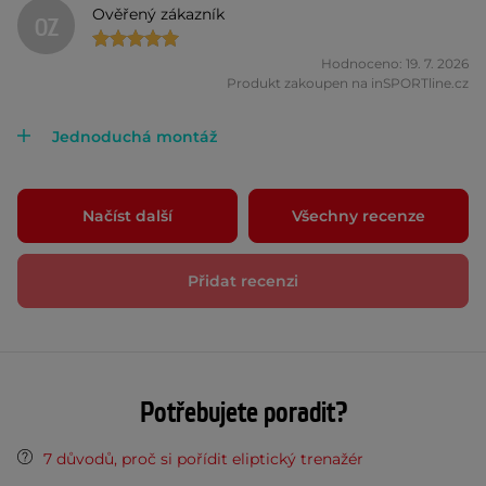
Ověřený zákazník
OZ
Hodnoceno: 19. 7. 2026
Produkt zakoupen na inSPORTline.cz
Jednoduchá montáž
Načíst další
Všechny recenze
Přidat recenzi
Potřebujete poradit?
7 důvodů, proč si pořídit eliptický trenažér