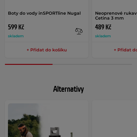
Boty do vody inSPORTline Nugal
Neoprenové rukav
Cetina 3 mm
599 Kč
489 Kč
skladem
skladem
+ Přidat do košíku
+ Přidat d
Alternativy