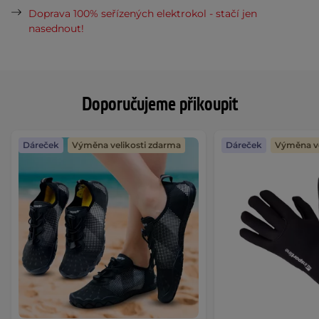
Doprava 100% seřízených elektrokol - stačí jen
nasednout!
Doporučujeme přikoupit
Dáreček
Výměna velikosti zdarma
Dáreček
Výměna ve