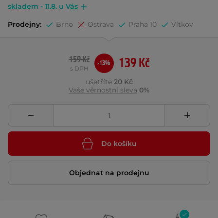
skladem - 11.8. u Vás
Prodejny:
Brno
Ostrava
Praha 10
Vítkov
159 Kč
139 Kč
-13%
s DPH
ušetříte
20 Kč
Vaše věrnostní sleva
0%
Do košíku
Objednat na prodejnu