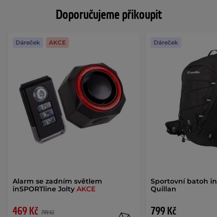
Doporučujeme přikoupit
Dáreček
AKCE
Dáreček
Alarm se zadním světlem
Sportovní batoh i
inSPORTline Jolty
AKCE
Quillan
469 Kč
799 Kč
799 Kč