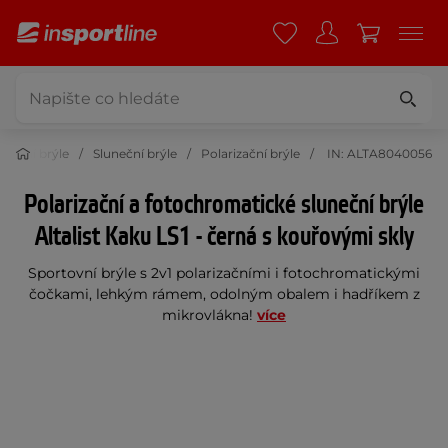
uneční brýle
Sluneční brýle
Polarizační brýle
IN: ALTA8040056
Polarizační a fotochromatické sluneční brýle
Altalist Kaku LS1 - černá s kouřovými skly
Sportovní brýle s 2v1 polarizačními i fotochromatickými
čočkami, lehkým rámem, odolným obalem i hadříkem z
mikrovlákna!
více