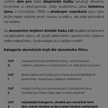
vnitřní
rám pro
Vaše
dioptrické čočky
zaručují dlouhou
životnost a všestrannost. Díky kvalitnímu ultra
lehkému
rámu
z Grimalidu TR90 a
ohebným nosníkům
jsou tyto
brýle nejen odolné proti nárazu a oděru, ale také pohodlné
na nošení.
Se
slunečními brýlemi Altalist Kaku LS1
budete připraveni
na jakoukoli výzvu, ať už při jakémkoliv sportovním výkonu
nebo odpočinku. Vyzkoušejte je a zažijte rozdíl!
Kategorie slunečních brýlí dle slunečního filtru:
CAT
transparentní (průhledné) čočky, ochrana před
0
větrem, prachem a nečistotami, ne však před sluncem
CAT
lehce zabarvené čočky pro méně slunečné/oblačné
1
podmínky, rozjasňují a zlepšují viditelnost
CAT
tmavší čočky pro slunečné jarní či podzimní dny,
2
vhodné pro řízení nebo jako módní doplněk
CAT
nejčastější kategorie, vhodné pro slunečné letní
3
dny, méně vhodné za šera nebo horších světelných