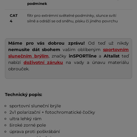
podmínek
CAT
filtr pro extrémní světelné podmínky, slunce svítí
4
silně a odráží se od sněhu, písku či jiného povrchu
Máme pro vás dobrou zprávu!
Od teď už nikdy
nemusíte dát sbohem
vašim oblíbeným
sportovním
slunečním brýlím
, značky
inSPORTline
a
Altalist
teď
nabízí
doživotní záruku
na vady a únavu materiálu
obrouček.
Technický popis:
sportovní sluneční brýle
2v1 polarizační + fotochromatické čočky
ultra lehký rám
široké zorné pole
úprava proti poškrábání