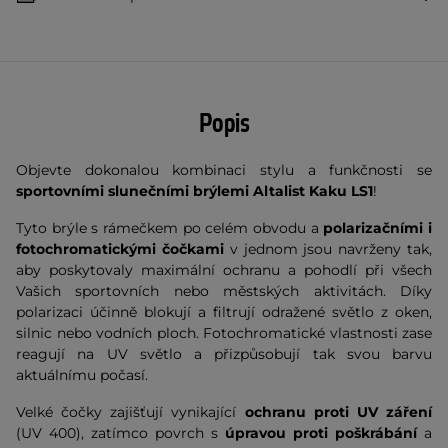
Popis
Objevte dokonalou kombinaci stylu a funkčnosti se
sportovními slunečními brýlemi Altalist Kaku LS1
!
Tyto brýle s rámečkem po celém obvodu a
polarizačními i
fotochromatickými čočkami
v jednom jsou navrženy tak,
aby poskytovaly maximální ochranu a pohodlí při všech
Vašich sportovních nebo městských aktivitách. Díky
polarizaci účinně blokují a filtrují odražené světlo z oken,
silnic nebo vodních ploch. Fotochromatické
vlastnosti zase
reagují na UV světlo a přizpůsobují tak svou barvu
aktuálnímu počasí.
Velké čočky zajišťují vynikající
ochranu proti UV záření
(UV 400), zatímco povrch s
úpravou proti poškrábání
a