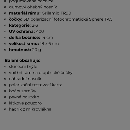
pogumované bočnice
gumový ohebný nosník
materiál rámu:
Grilamid TR90
čočky:
3D polarizační fotochromatické Sphere TAC
kategorie:
2-3
UV ochrana:
400
délka bočnice:
14 cm
velikost rámu:
18 x 6 cm
hmotnost:
20 g
Balení obsahuje:
sluneční brýle
vnitřní rám na dioptrické čočky
náhradní nosník
polarizační testovací karta
boční zorníky
pevné pouzdro
látkové pouzdro
hadřík z mikrovlákna