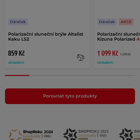
Dáreček
Dáreček
AKCE
Polarizační sluneční brýle Altalist
Polarizační slunečn
Kaku LS2
Kizuna Polarized
A
859 Kč
1 099 Kč
1 249 Kč
skladem
skladem
Porovnat tyto produkty