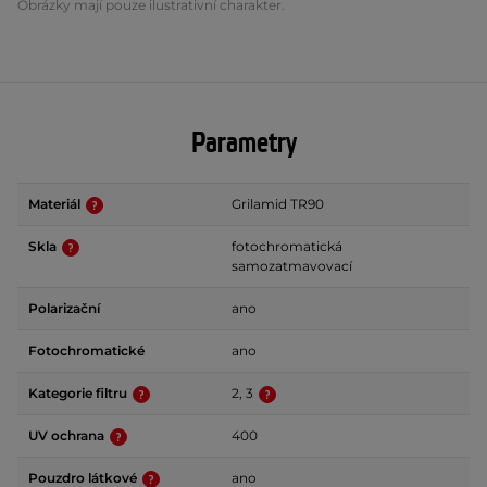
Obrázky mají pouze ilustrativní charakter.
Parametry
Materiál
Grilamid TR90
Skla
fotochromatická
samozatmavovací
Polarizační
ano
Fotochromatické
ano
Kategorie filtru
2, 3
UV ochrana
400
Pouzdro látkové
ano