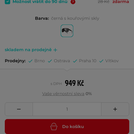
Možnost vrátit do 90 dnů
28 Kč
zdarma
Barva:
černá s kouřovými skly
skladem na prodejně
Prodejny:
Brno
Ostrava
Praha 10
Vítkov
949 Kč
s DPH
Vaše věrnostní sleva
0%
Do košíku