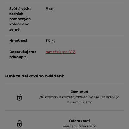
Světlá výška
8 cm
zadních
pomocných
koleček od
země
Hmotnost
110 kg
Doporučujeme
rámeček pro SPZ
přikoupit
Funkce dálkového ovládání:
Zamknutí
při pokusu o rozpohybování vozíku se aktivuje
zvukový alarm
Odemknutí
alarm se deaktivuje