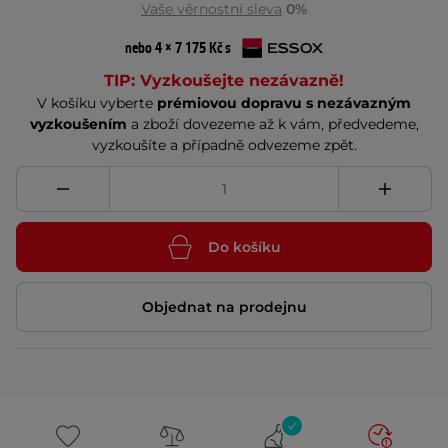
Vaše věrnostní sleva
0%
nebo 4 × 7 175 Kč s
TIP: Vyzkoušejte nezávazně!
V košíku vyberte
prémiovou dopravu s nezávazným
vyzkoušením
a zboží dovezeme až k vám, předvedeme,
vyzkoušíte a případně odvezeme zpět.
Do košíku
Objednat na prodejnu