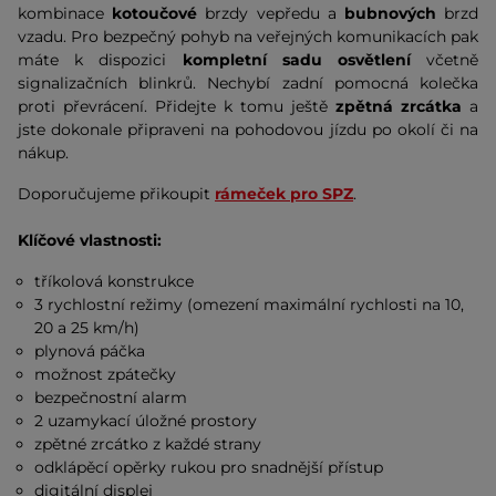
kombinace
kotoučové
brzdy vepředu a
bubnových
brzd
vzadu. Pro bezpečný pohyb na veřejných komunikacích pak
máte k dispozici
kompletní sadu osvětlení
včetně
signalizačních blinkrů. Nechybí zadní pomocná kolečka
proti převrácení. Přidejte k tomu ještě
zpětná zrcátka
a
jste dokonale připraveni na pohodovou jízdu po okolí či na
nákup.
Doporučujeme přikoupit
rámeček pro SPZ
.
Klíčové vlastnosti:
tříkolová konstrukce
3 rychlostní režimy (omezení maximální rychlosti na 10,
20 a 25 km/h)
plynová páčka
možnost zpátečky
bezpečnostní alarm
2 uzamykací úložné prostory
zpětné zrcátko z každé strany
odklápěcí opěrky rukou pro snadnější přístup
digitální displej