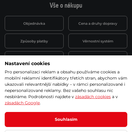
Vše o nákupu
Objednávka
Cena a druhy dopravy
Způsoby platby
Věrnostní systém
Montáž a servis
Reklamace a záruka
Nastavení cookies
Pro personalizaci reklam a obsahu používáme cookies a
Půjčovna
Kariéra
mobilní reklamní identifikátory třetích stran, abychom vám
obchodní podmínky
ukazovali relevantnější nabídky – v rámci personalizované i
nepersonalizované reklamy. Bez vašeho souhlasu nic
nesbíráme. Podrobnosti najdete v
zásadách cookies
a v
zásadách Google
.
© 2026 SEVEN SPORT s.r.o Všechna práva vyhrazena
Podle zákona o evidenci tržeb je prodávající povinen vystavit
Souhlasím
kupujícímu účtenku.
Zároveň je povinen zaevidovat přijatou tržbu u správce daně online; v