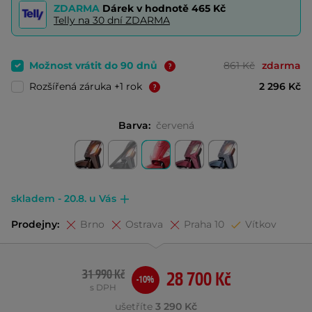
ZDARMA
Dárek v hodnotě
465 Kč
Telly na 30 dní ZDARMA
Možnost vrátit do 90 dnů
861 Kč
zdarma
Rozšířená záruka +1 rok
2 296 Kč
Barva:
červená
skladem - 20.8. u Vás
Prodejny:
Brno
Ostrava
Praha 10
Vítkov
31 990 Kč
28 700 Kč
-10%
s DPH
ušetříte
3 290 Kč