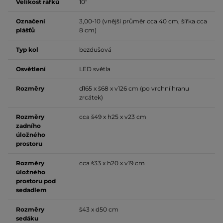
Velikost ráfků
10"
Označení
3,00-10 (vnější průměr cca 40 cm, šířka cca
plášťů
8 cm)
Typ kol
bezdušová
Osvětlení
LED světla
Rozměry
d165 x š68 x v126 cm (po vrchní hranu
zrcátek)
Rozměry
cca š49 x h25 x v23 cm
zadního
úložného
prostoru
Rozměry
cca š33 x h20 x v19 cm
úložného
prostoru pod
sedadlem
Rozměry
š43 x d50 cm
sedáku