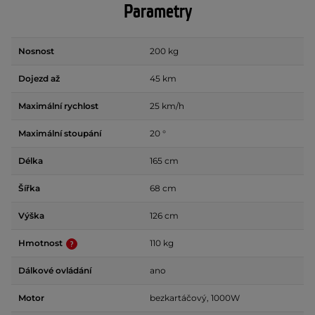
Parametry
Nosnost
200 kg
Dojezd až
45 km
Maximální rychlost
25 km/h
Maximální stoupání
20 °
Délka
165 cm
Šířka
68 cm
Výška
126 cm
Hmotnost
110 kg
Dálkové ovládání
ano
Motor
bezkartáčový, 1000W