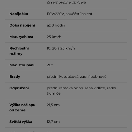
či samovolné vznícení
Nabíječka
110V/220V, součástí balení
Doba nabíjení
až 8 hodin
Max. rychlost
25 km/h
Rychlostní
10, 20 a 25 km/h
režimy
Max. stoupání
20°
Brzdy
přední kotoučová, zadní bubnové
Odpružení
přední rámová odpružená vidlice, zadní
tlumiče
Výška nášlapu
21,5 cm
od země
Světlá výška
12,7 cm