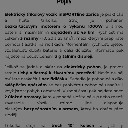
Popis
Elektrický tříkolový vozík inSPORTline Zorica
je praktická
a hbitá tříkolka. Stroj je poháněn
bezkartáčovým motorem o výkonu 1000W
a silnou
baterií s maximálním
dojezdem
až 45 km
. Rychlost má
celkem
3 režimy
- 10, 20 a 25 km/h, mezi kterými přepínáte
pomocí tlačítka na řídítkách. Momentální rychlost, ujetou
vzdálenost, dobití baterie a další důležité informace pak
najdete na podsvíceném
digitálním displeji.
Jelikož se jedná o skútr na
elektrický pohon
, je provoz
stroje
tichý a šetrný k životnímu prostředí
. Navíc na něj
můžete naskočit i
bez řidičáku.
Sedadlo je pohodlné a díky
sklápěcím opěrkám
se bez problému pohodlně usadíte, i
když jste v pohybu omezeni. V zadní části pak najdete hned
2 úložné prostory
, kam v pohodě složíte nákup nebo menší
zavazadla. Vozík mimo jiné disponuje
hlasitým
bezpečnostním alarmem
, který ho chrání před
zloději.
Tříkolka stojí na
třech 10" kolech
a jistí ji