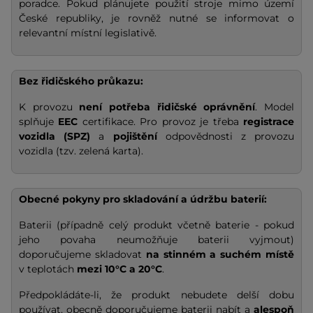
poradce. Pokud plánujete použití stroje mimo území
České republiky, je rovněž nutné se informovat o
relevantní místní legislativě.
Bez řidičského průkazu:
K provozu
není potřeba řidičské oprávnění
. Model
splňuje
EEC
certifikace. Pro provoz je třeba
registrace
vozidla (SPZ)
a
pojištění
odpovědnosti z provozu
vozidla (tzv. zelená karta).
Obecné pokyny pro skladování a údržbu baterií:
Baterii (případně celý produkt včetně baterie - pokud
jeho povaha neumožňuje baterii vyjmout)
doporučujeme skladovat
na stinném a suchém místě
v teplotách
mezi 10°C a 20°C
.
Předpokládáte-li, že produkt nebudete delší dobu
používat, obecně doporučujeme baterii nabít a
alespoň