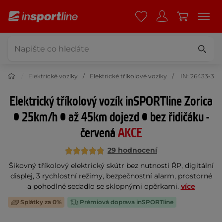
 krása
Elektrické vozíky
Elektrické tříkolové vozíky
IN: 26433-3
Elektrický tříkolový vozík inSPORTline Zorica
• 25km/h • až 45km dojezd • bez řidičáku -
červená
AKCE
29 hodnocení
Šikovný tříkolový elektrický skútr bez nutnosti ŘP, digitální
displej, 3 rychlostní režimy, bezpečnostní alarm, prostorné
a pohodlné sedadlo se sklopnými opěrkami.
více
Splátky za 0%
Prémiová doprava inSPORTline