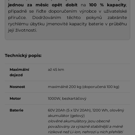
jednou za měsíc opět dobít
na
100 % kapacity
,
případně se řiďte doporučením výrobce v uživatelské
příručce. Dodržováním těchto pokynů zabráníte
rychlému úbytku jmenovité kapacity baterie v průběhu
její životnosti.
Technický popis:
Maximální
až 45 km
dojezd
Nosnost
maximálně 200 kg (doporučená 100 kg)
Motor
1000W, bezkartáčový
Baterie
60V 20Ah (5 x 12V 20Ah), 1200 Wh, olověný
akumulátor (gelový)
olověné akumulátory jsou obecně
považovány za výrazně stabilnější a méně
rizikové než Li-ion, nehrozí u nich přehřátí