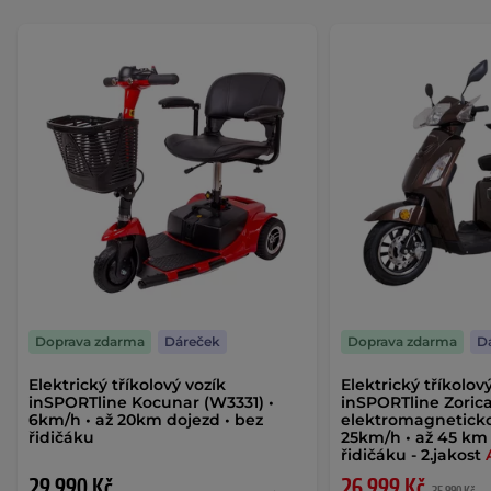
Doprava zdarma
Dáreček
Doprava zdarma
D
Elektrický tříkolový vozík
Elektrický tříkolov
inSPORTline Kocunar (W3331) •
inSPORTline Zoric
6km/h • až 20km dojezd • bez
elektromagneticko
řidičáku
25km/h • až 45 km 
řidičáku - 2.jakost
29 990 Kč
26 999 Kč