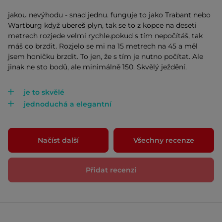
jakou nevýhodu - snad jednu. funguje to jako Trabant nebo
Wartburg když ubereš plyn, tak se to z kopce na deseti
metrech rozjede velmi rychle.pokud s tím nepočítáš, tak
máš co brzdit. Rozjelo se mi na 15 metrech na 45 a měl
jsem honičku brzdit. To jen, že s tím je nutno počítat. Ale
jinak ne sto bodů, ale minimálně 150. Skvělý ježdění.
je to skvělé
jednoduchá a elegantní
Načíst další
Všechny recenze
Přidat recenzi