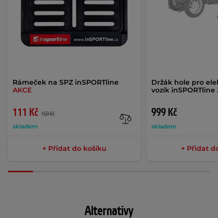
Rámeček na SPZ inSPORTline
Držák hole pro elek
AKCE
vozík inSPORTline 
111 Kč
999 Kč
150 Kč
skladem
skladem
+ Přidat do košíku
+ Přidat d
Alternativy