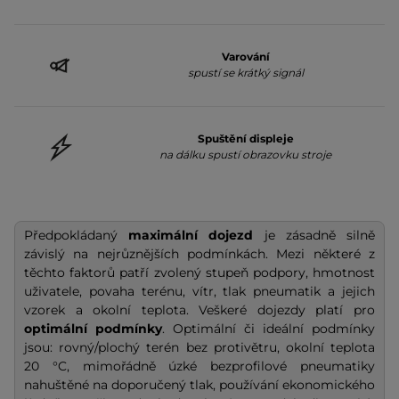
Varování
spustí se krátký signál
Spuštění displeje
na dálku spustí obrazovku stroje
Předpokládaný
maximální dojezd
je zásadně silně
závislý na nejrůznějších podmínkách. Mezi některé z
těchto faktorů patří zvolený stupeň podpory, hmotnost
uživatele, povaha terénu, vítr, tlak pneumatik a jejich
vzorek a okolní teplota. Veškeré dojezdy platí pro
optimální podmínky
. Optimální či ideální podmínky
jsou: rovný/plochý terén bez protivětru, okolní teplota
20 °C, mimořádně úzké bezprofilové pneumatiky
nahuštěné na doporučený tlak, používání ekonomického