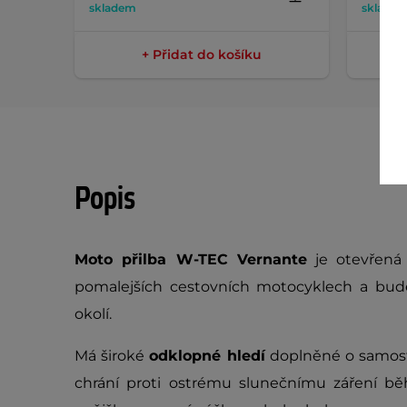
skladem
sklade
+ Přidat do košíku
Popis
Moto přilba W-TEC Vernante
je otevřená 
pomalejších cestovních motocyklech a bud
okolí.
Má široké
odklopné hledí
doplněné o samos
chrání proti ostrému slunečnímu záření bě