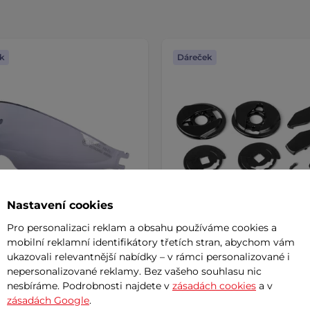
k
Dáreček
Nastavení cookies
Pro personalizaci reklam a obsahu používáme cookies a
mobilní reklamní identifikátory třetích stran, abychom vám
ní clona pro přilbu W-TEC
Držák hledí k přilbě W-TEC
ukazovali relevantnější nabídky – v rámci personalizované i
nte
Vernante
nepersonalizované reklamy. Bez vašeho souhlasu nic
nesbíráme. Podrobnosti najdete v
zásadách cookies
a v
č
190 Kč
zásadách Google
.