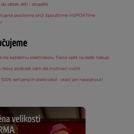
do oblak děti i dospělé
stupná posilovna snů! Spouštíme inSPORTline
u
učujeme
 ke každému elektrokolu. Tisíce zpět na další nákup.
: Nový podcast vám dá motivaci cvičit
100% seřízených elektrokol - stačí jen nasednout!