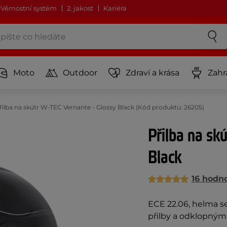
Věrnostní systém
2. jakost
Kariéra
Moto
Outdoor
Zdraví a krása
Zahr
řilba na skútr W-TEC Vernante - Glossy Black (Kód produktu: 26205)
Přilba na sk
Black
16 hodn
ECE 22.06, helma s
přilby a odklopným