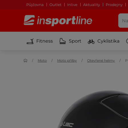
Půjčovna
Outlet
Inlive
Aktuality
Prodejny
Fitness
Sport
Cyklistika
Moto
Moto přilby
Otevřené helmy
P