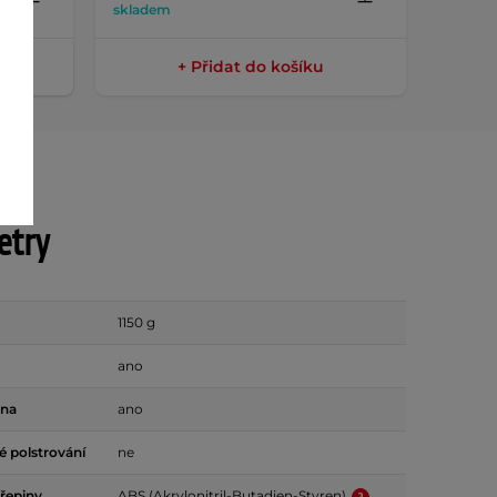
skladem
sklade
+ Přidat do košíku
etry
1150 g
ano
ona
ano
 polstrování
ne
ořepiny
ABS (Akrylonitril-Butadien-Styren)