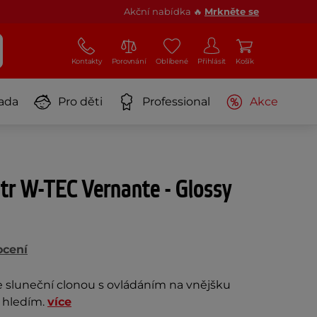
Akční nabídka 🔥
Mrkněte se
Kontakty
Porovnání
Oblíbené
Přihlásit
Košík
ada
Pro děti
Professional
Akce
útr W-TEC Vernante - Glossy
ocení
e sluneční clonou s ovládáním na vnějšku
 hledím.
více