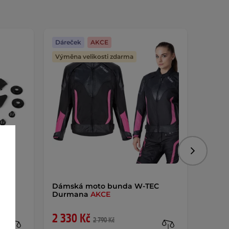
Dáreček
AKCE
Dáreč
Výměna velikosti zdarma
Následujíc
Dámská moto bunda W-TEC
Dámsk
Durmana
AKCE
Lusti
2 330 Kč
2 49
2 790 Kč