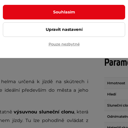
m
skladem
Souhlasím
+ Přidat do košíku
+ Přidat do košíku
Upravit nastavení
Pouze nezbytné
Param
helma určená k jízdě na skútrech i
Hmotnost
e ideální především do města a jeho
Hledí
Sluneční cl
tatně
výsuvnou sluneční clonu
, která
Odnímatelné
hem jízdy. Tu lze pohodlně ovládat z
Materiál sk