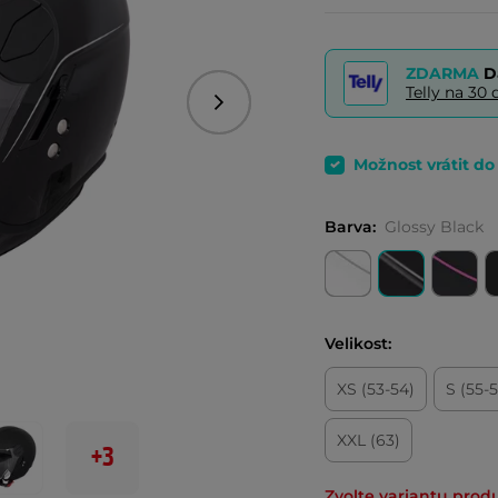
ZDARMA
D
Telly na 3
Následující
Možnost vrátit d
Barva:
Glossy Black
Velikost:
XS (53-54)
S (55-
XXL (63)
+3
Zvolte variantu prod