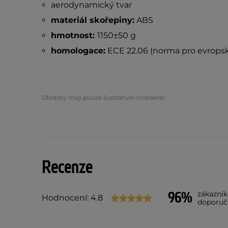
aerodynamický tvar
materiál skořepiny:
ABS
hmotnost:
1150±50 g
homologace:
ECE 22.06 (norma pro evropsk
Obrázky mají pouze ilustrativní charakter.
Recenze
96%
zákazní
Hodnocení: 4.8
doporuč