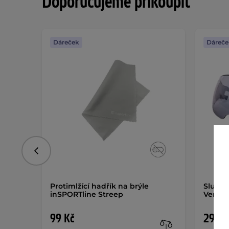
Doporučujeme přikoupit
Dáreček
Dáreče
Předchozí
Protimlžící hadřík na brýle
Sluneč
inSPORTline Streep
Verna
99 Kč
290 K