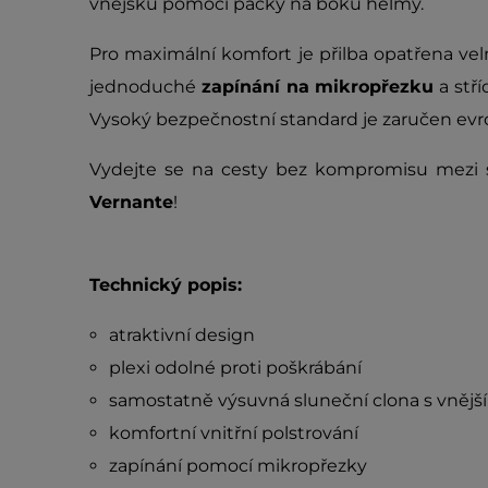
vnějšku pomocí páčky na boku helmy.
Pro maximální komfort je přilba opatřena ve
jednoduché
zapínání na mikropřezku
a stř
Vysoký bezpečnostní standard je zaručen e
Vydejte se na cesty bez kompromisu mezi 
Vernante
!
Technický popis:
atraktivní design
plexi odolné proti poškrábání
samostatně výsuvná sluneční clona s vněj
komfortní vnitřní polstrování
zapínání pomocí mikropřezky