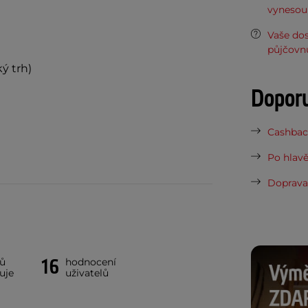
vynesou 
Vaše do
půjčovn
ý trh)
Dopor
Cashback
Po hlavě
Doprava 
16
ků
hodnocení
uje
uživatelů