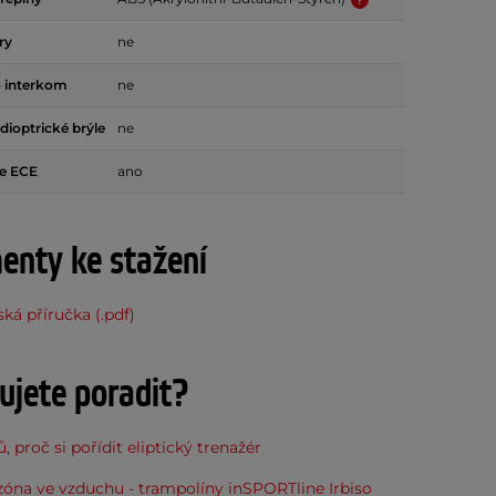
ry
ne
o interkom
ne
dioptrické brýle
ne
e ECE
ano
nty ke stažení
ská příručka (.pdf)
ujete poradit?
, proč si pořídit eliptický trenažér
óna ve vzduchu - trampolíny inSPORTline Irbiso