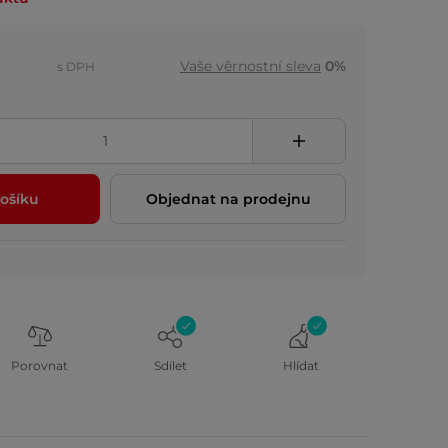
Vaše věrnostní sleva
0%
s DPH
ošíku
Objednat na prodejnu
Porovnat
Sdílet
Hlídat