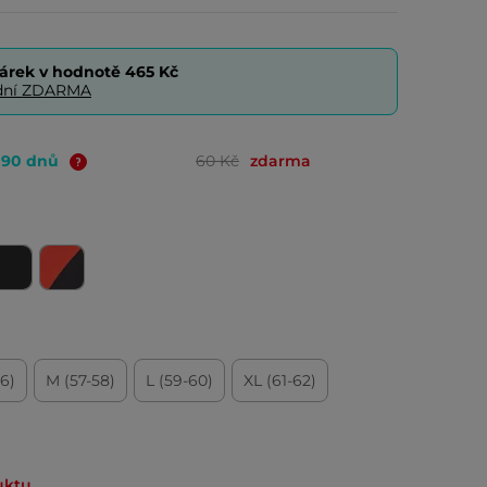
árek v hodnotě
465 Kč
0 dní ZDARMA
o 90 dnů
60 Kč
zdarma
56)
M (57-58)
L (59-60)
XL (61-62)
uktu