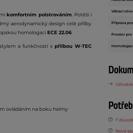
Větrací otvo
lmi
komfortním polstrováním
. Potěší i
Příprava pr
ídmý aerodynamický design celé přilby.
vropskou homologací
ECE 22.06
.
Prostor pro 
stylem a funkčností s
přilbou W-TEC
Homologac
Dokume
Uživatel
Potřeb
ším ovládáním na boku helmy
7 důvodů
Nová sez