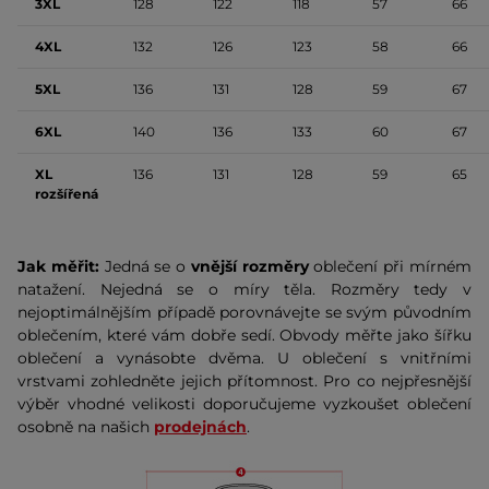
3XL
128
122
118
57
66
4XL
132
126
123
58
66
5XL
136
131
128
59
67
6XL
140
136
133
60
67
XL
136
131
128
59
65
rozšířená
Jak měřit:
Jedná se o
vnější rozměry
oblečení při mírném
natažení. Nejedná se o míry těla. Rozměry tedy v
nejoptimálnějším případě porovnávejte se svým původním
oblečením, které vám dobře sedí. Obvody měřte jako šířku
oblečení a vynásobte dvěma. U oblečení s vnitřními
vrstvami zohledněte jejich přítomnost. Pro co nejpřesnější
výběr vhodné velikosti doporučujeme vyzkoušet oblečení
osobně na našich
prodejnách
.