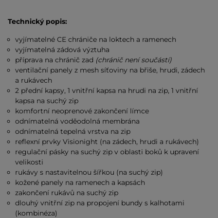
Technický popis:
vyjímatelné CE chrániče na loktech a ramenech
vyjímatelná zádová výztuha
příprava na chránič zad
(chránič není součástí)
ventilační panely z mesh síťoviny na břiše, hrudi, zádech
a rukávech
2 přední kapsy, 1 vnitřní kapsa na hrudi na zip, 1 vnitřní
kapsa na suchý zip
komfortní neoprenové zakončení límce
odnímatelná voděodolná membrána
odnímatelná tepelná vrstva na zip
reflexní prvky Visionight (na zádech, hrudi a rukávech)
regulační pásky na suchý zip v oblasti boků k upravení
velikosti
rukávy s nastavitelnou šířkou (na suchý zip)
kožené panely na ramenech a kapsách
zakončení rukávů na suchý zip
dlouhý vnitřní zip na propojení bundy s kalhotami
(kombinéza)