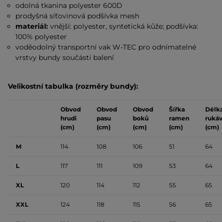
odolná tkanina polyester 600D
prodyšná síťovinová podšívka mesh
materiál:
vnější: polyester, syntetická kůže; podšívka:
100% polyester
voděodolný transportní vak W-TEC pro odnímatelné
vrstvy bundy součásti balení
Velikostní tabulka (rozměry bundy):
Obvod
Obvod
Obvod
Šířka
Délk
hrudi
pasu
boků
ramen
ruká
(cm)
(cm)
(cm)
(cm)
(cm)
M
114
108
106
51
64
L
117
111
109
53
64
XL
120
114
112
55
65
XXL
124
118
115
56
65