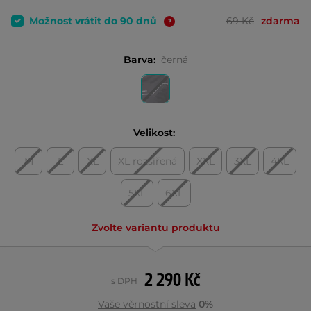
Možnost vrátit do 90 dnů
69 Kč
zdarma
Barva:
černá
Velikost:
M
L
XL
XL rozšířená
XXL
3XL
4XL
5XL
6XL
Zvolte variantu produktu
2 290 Kč
s DPH
Vaše věrnostní sleva
0%