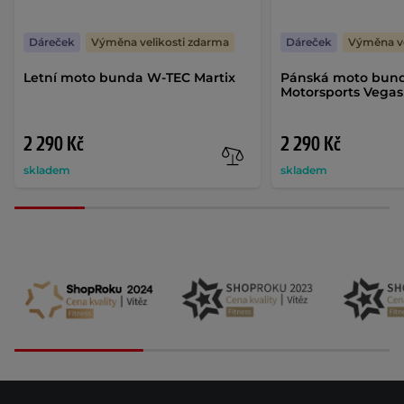
Dáreček
Výměna velikosti zdarma
Dáreček
Výměna ve
Letní moto bunda W-TEC Martix
Pánská moto bun
Motorsports Vegas
2 290 Kč
2 290 Kč
skladem
skladem