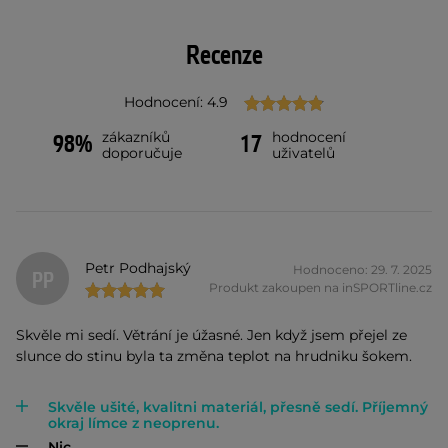
Recenze
Hodnocení: 4.9
zákazníků
hodnocení
98%
17
doporučuje
uživatelů
Petr Podhajský
Hodnoceno: 29. 7. 2025
PP
Produkt zakoupen na inSPORTline.cz
Skvěle mi sedí. Větrání je úžasné. Jen když jsem přejel ze
slunce do stinu byla ta změna teplot na hrudniku šokem.
Skvěle ušité, kvalitni materiál, přesně sedí. Příjemný
okraj límce z neoprenu.
Nic