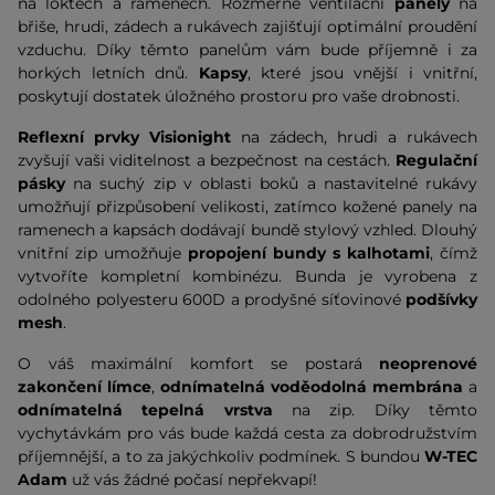
na loktech a ramenech. Rozměrné ventilační
panely
na
břiše, hrudi, zádech a rukávech zajišťují optimální proudění
vzduchu. Díky těmto panelům vám bude příjemně i za
horkých letních dnů.
Kapsy
, které jsou vnější i vnitřní,
poskytují dostatek úložného prostoru pro vaše drobnosti.
Reflexní prvky Visionight
na zádech, hrudi a rukávech
zvyšují vaši viditelnost a bezpečnost na cestách.
Regulační
pásky
na suchý zip v oblasti boků a nastavitelné rukávy
umožňují přizpůsobení velikosti, zatímco kožené panely na
ramenech a kapsách dodávají bundě stylový vzhled. Dlouhý
vnitřní zip umožňuje
propojení bundy s kalhotami
, čímž
vytvoříte kompletní kombinézu. Bunda je vyrobena z
odolného polyesteru 600D a prodyšné síťovinové
podšívky
mesh
.
O váš maximální komfort se postará
neoprenové
zakončení límce
,
odnímatelná voděodolná membrána
a
odnímatelná tepelná vrstva
na zip. Díky těmto
vychytávkám pro vás bude každá cesta za dobrodružstvím
příjemnější, a to za jakýchkoliv podmínek. S bundou
W-TEC
Adam
už vás žádné počasí nepřekvapí!