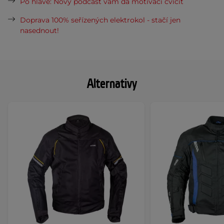
Po hlavě: Nový podcast vám dá motivaci cvičit
Doprava 100% seřízených elektrokol - stačí jen
nasednout!
Alternativy