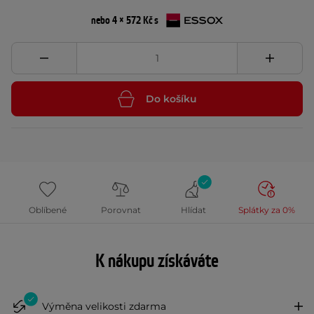
nebo 4 × 572 Kč s
Do košíku
Oblíbené
Porovnat
Hlídat
Splátky za 0%
K nákupu získáváte
Výměna velikosti zdarma