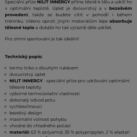
Speciální příze
NILIT INNERGY
přilne těsně k tělu a udrží ho
v optimální teplotě. Úplet je dvouvrstvý a v
bezešvém
provedení
, takže se budete cítit v pohodlí i během
tréninku. Vlákno oproti jiným materiálům lépe
absorbuje
tělesné teplo
a dokáže ho tak výrazně déle udržet.
Pro zimní sportování je tak ideální!
Technický popis:
termo triko s dlouhým rukávem
dvouvrstvý úplet
NILIT INNERGY
- speciální příze pro udržování optimální
tělesné teploty
výborné termoizolační vlastnosti
dokonalý odvod potu
rychleschnoucí
bezešvý design
maximální volnost pohybu
vhodné do chladného počasí
materiál:
63 % polyamid, 35 % polypropylen, 2 % elastan