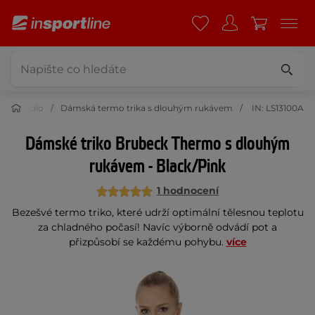
mo prádlo
Dámská termo trika s dlouhým rukávem
IN: LS13100A
Dámské triko Brubeck Thermo s dlouhým
rukávem - Black/Pink
1 hodnocení
Bezešvé termo triko, které udrží optimální tělesnou teplotu
za chladného počasí! Navíc výborně odvádí pot a
přizpůsobí se každému pohybu.
více