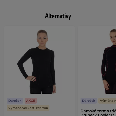
Alternativy
Dáreček
AKCE
Dáreček
Výměna ve
Výměna velikosti zdarma
Dámské termo tri
Brubeck Cooler LS