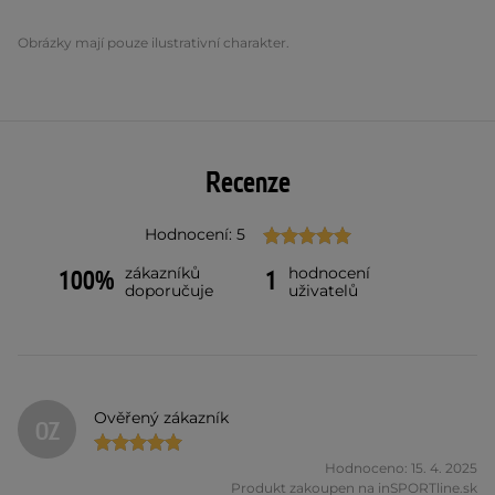
Obrázky mají pouze ilustrativní charakter.
Recenze
Hodnocení: 5
zákazníků
hodnocení
100%
1
doporučuje
uživatelů
Ověřený zákazník
OZ
Hodnoceno: 15. 4. 2025
Produkt zakoupen na inSPORTline.sk