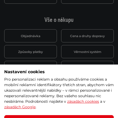
Vše o nákupu
Objednávka
Cena a druhy dopravy
Způsoby platby
Věrnostní systém
Montáž a servis
Reklamace a záruka
Nastavení cookies
Pro personalizaci reklam a obsahu používáme cookies a
Půjčovna
Kariéra
mobilní reklamní identifikátory třetích stran, abychom vám
obchodní podmínky
ukazovali relevantnější nabídky – v rámci personalizované i
nepersonalizované reklamy. Bez vašeho souhlasu nic
nesbíráme. Podrobnosti najdete v
zásadách cookies
a v
zásadách Google
.
© 2026 SEVEN SPORT s.r.o Všechna práva vyhrazena