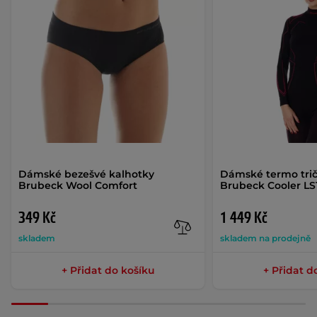
Dámské bezešvé kalhotky
Dámské termo tri
Brubeck Wool Comfort
Brubeck Cooler LS
349 Kč
1 449 Kč
skladem
skladem na prodejně
+ Přidat do košíku
+ Přidat d