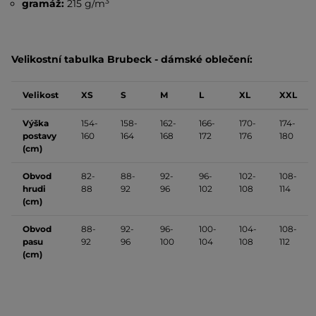
3
gramáž:
215 g/m
Velikostní tabulka Brubeck - dámské oblečení:
Velikost
XS
S
M
L
XL
XXL
Výška
154-
158-
162-
166-
170-
174-
postavy
160
164
168
172
176
180
(cm)
Obvod
82-
88-
92-
96-
102-
108-
hrudi
88
92
96
102
108
114
(cm)
Obvod
88-
92-
96-
100-
104-
108-
pasu
92
96
100
104
108
112
(cm)