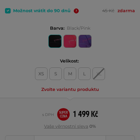
Možnost vrátit do 90 dnů
45 Kč
zdarma
Barva:
Black/Pink
Velikost:
XS
S
M
L
XL
Zvolte variantu produktu
1 499 Kč
SUPER
s DPH
CENA
Vaše věrnostní sleva
0%