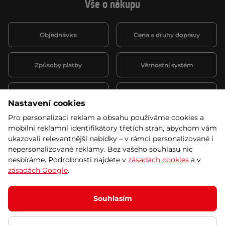
Vše o nákupu
Objednávka
Cena a druhy dopravy
Způsoby platby
Věrnostní systém
Montáž a servis
Reklamace a záruka
Nastavení cookies
Pro personalizaci reklam a obsahu používáme cookies a
Půjčovna
Kariéra
mobilní reklamní identifikátory třetích stran, abychom vám
obchodní podmínky
ukazovali relevantnější nabídky – v rámci personalizované i
nepersonalizované reklamy. Bez vašeho souhlasu nic
nesbíráme. Podrobnosti najdete v
zásadách cookies
a v
zásadách Google
.
© 2026 SEVEN SPORT s.r.o Všechna práva vyhrazena
Podle zákona o evidenci tržeb je prodávající povinen vystavit
Souhlasím
kupujícímu účtenku.
Zároveň je povinen zaevidovat přijatou tržbu u správce daně online; v
případě technického výpadku pak nejpozději do 48 hodin.