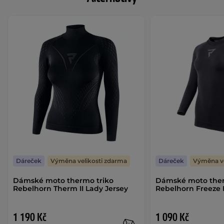
Dáreček
Výměna velikosti zdarma
Dáreček
Výměna ve
Dámské moto thermo triko
Dámské moto ther
Rebelhorn Therm II Lady Jersey
Rebelhorn Freeze I
1 190 Kč
1 090 Kč