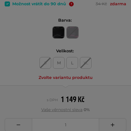
Možnost vrátit do 90 dnů
34 Kč
zdarma
Barva:
Velikost:
S
M
L
XL
Zvolte variantu produktu
1 149 Kč
s DPH
Vaše věrnostní sleva
0%