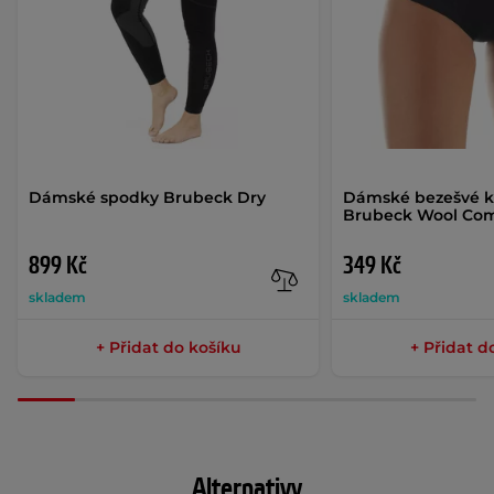
Dámské spodky Brubeck Dry
Dámské bezešvé k
Brubeck Wool Com
899 Kč
349 Kč
skladem
skladem
+ Přidat do košíku
+ Přidat d
Alternativy