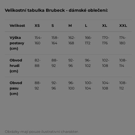
Velikostní tabulka Brubeck - dámské oblečení:
Velikost
XS
S
M
L
XL
XXL
Výška
154-
158-
162-
166-
170-
174-
postavy
160
164
168
172
176
180
(cm)
Obvod
82-
88-
92-
96-
102-
108-
hrudi
88
92
96
102
108
114
(cm)
Obvod
88-
92-
96-
100-
104-
108-
pasu
92
96
100
104
108
112
(cm)
Obrázky mají pouze ilustrativní charakter.