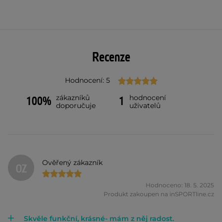
Recenze
Hodnocení: 5
zákazníků
hodnocení
100%
1
doporučuje
uživatelů
Ověřený zákazník
OZ
Hodnoceno: 18. 5. 2025
Produkt zakoupen na inSPORTline.cz
Skvěle funkční, krásné- mám z něj radost.