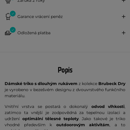
Záruka 2 roky
Garance vrácení peněz
Odložená platba
Popis
Dámské triko s dlouhým rukávem
z kolekce
Brubeck Dry
je vyrobeno v bezešvém designu z dvouvrstvého funkčního
materiálu.
Vnitřní vrstva se postará o dokonalý
odvod vlhkosti
,
zatímco ta vnější je zodpovědná za tepelnou izolaci a
udržení
optimální tělesné teploty
. Jako takové je triko
vhodné především k
outdoorovým aktivitám
, a to