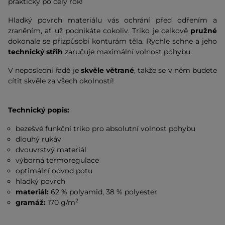
prakticky po celý rok!
Hladký povrch materiálu vás ochrání před odřením a
zraněním, ať už podnikáte cokoliv. Triko je celkově
pružné
dokonale se přizpůsobí konturám těla. Rychle schne a jeho
technický střih
zaručuje maximální volnost pohybu.
V neposlední řadě je
skvěle větrané
, takže se v něm budete
cítit skvěle za všech okolností!
Technický popis:
bezešvé funkční triko pro absolutní volnost pohybu
dlouhý rukáv
dvouvrstvý materiál
výborná termoregulace
optimální odvod potu
hladký povrch
materiál:
62 % polyamid, 38 % polyester
2
gramáž:
170 g/m