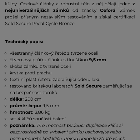
kůlny. Ocelové články a robustní tělo z něj dělají jeden
z
nejuniverzálnějších zámků
od značky
Oxford
. Zámek
prošel přísným nezávislým testováním a získal certifikaci
Sold Secure Pedal Cycle Bronze.
Technický popis:
všestranný článkový řetěz z tvrzené oceli
čtvercový průřez článku s tloušťkou
9,5 mm
skoba zámku z tvrzené oceli
krytka proti prachu
textilní plášť řetězu zabraňující oděru laku
testováno britskou laboratoří
Sold Secure
zaměřující se
na bezpečnost zámků
délka:
200 cm
průměr čepu:
9,5 mm
hmotnost:
3,86 kg
set 4 klíčů součástí balení
poznámka:
Pro možnost budoucí duplikace klíče si
bezprostředně po vybalení zámku uschovejte nebo
poznamenejte kód klíče. Pokud dojde ke ztrátě všech