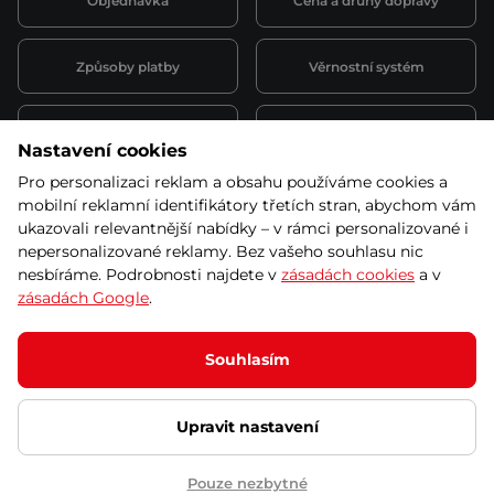
Objednávka
Cena a druhy dopravy
Způsoby platby
Věrnostní systém
Montáž a servis
Reklamace a záruka
Nastavení cookies
Pro personalizaci reklam a obsahu používáme cookies a
Půjčovna
Kariéra
mobilní reklamní identifikátory třetích stran, abychom vám
obchodní podmínky
ukazovali relevantnější nabídky – v rámci personalizované i
nepersonalizované reklamy. Bez vašeho souhlasu nic
nesbíráme. Podrobnosti najdete v
zásadách cookies
a v
zásadách Google
.
© 2026 SEVEN SPORT s.r.o Všechna práva vyhrazena
Podle zákona o evidenci tržeb je prodávající povinen vystavit
Souhlasím
kupujícímu účtenku.
Zároveň je povinen zaevidovat přijatou tržbu u správce daně online; v
případě technického výpadku pak nejpozději do 48 hodin.
Upravit nastavení
Ochrana osobních údajů
Nastavení cookies
Vnitřní oznamovací
systém
Prohlášení přístupnosti
Pouze nezbytné