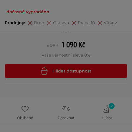
dočasně vyprodáno
Prodejny:
Brno
Ostrava
Praha 10
Vítkov
1 090 Kč
s DPH
Vaše věrnostní sleva
0%
Hlídat dostupnost
Oblíbené
Porovnat
Hlídat