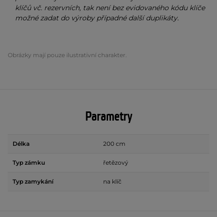
klíčů vč. rezervních, tak není bez evidovaného kódu klíče
možné zadat do výroby případné další duplikáty.
Obrázky mají pouze ilustrativní charakter.
Parametry
Délka
200 cm
Typ zámku
řetězový
Typ zamykání
na klíč