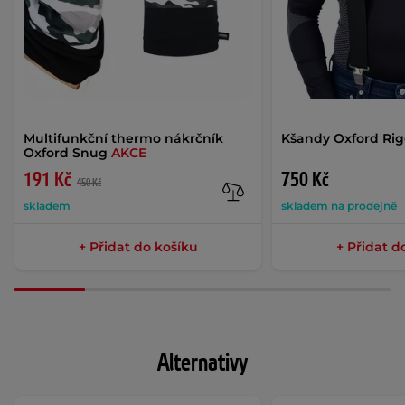
Multifunkční thermo nákrčník
Kšandy Oxford Rig
Oxford Snug
AKCE
191 Kč
750 Kč
450 Kč
skladem
skladem na prodejně
+ Přidat do košíku
+ Přidat d
Alternativy