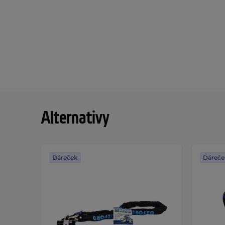
Alternativy
Dáreček
Dáreče