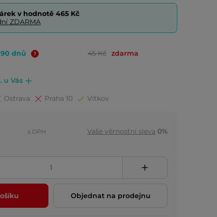
árek v hodnotě
465 Kč
0 dní ZDARMA
o 90 dnů
45 Kč
zdarma
. u Vás
Ostrava
Praha 10
Vítkov
Vaše věrnostní sleva
0%
s DPH
ošíku
Objednat na prodejnu