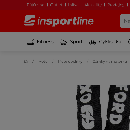
Půjčovna
Outlet
Inlive
Aktuality
Prodejny
Fitness
Sport
Cyklistika
Moto
Moto doplňky
Zámky na motorku