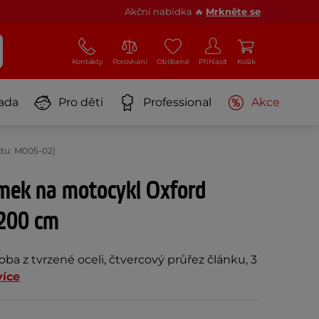
Akční nabídka 🔥
Mrkněte se
Kontakty
Porovnání
Oblíbené
Přihlásit
Košík
ada
Pro děti
Professional
Akce
tu: M005-02)
mek na motocykl Oxford
200 cm
oba z tvrzené oceli, čtvercový průřez článku, 3
více