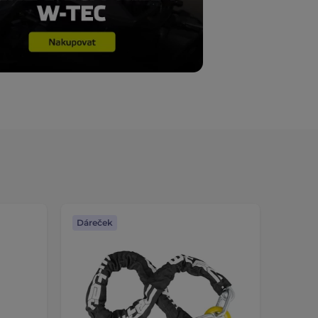
Dáreček
Dáreč