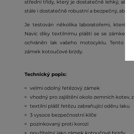
střední třídy, který je dostatečně lehký, aby 
stále i dostatečně robustní a bezpečný, aby od
Je testován několika laboratořemi, které 
Navíc díky textilnímu plášti se se zámkem 
ochráněn lak vašeho motocyklu. Tento zám
zámek kotoučové brzdy.
Technický popis:
velmi odolný řetězový zámek
vhodný pro zajištění okolo zemních kotev, 
textilní plášť řetězu zabraňující oděru laku
3 vysoce bezpečnostní klíče
pozinkovaný proti korozi
použitelný jako zámek kotoučové brzdy