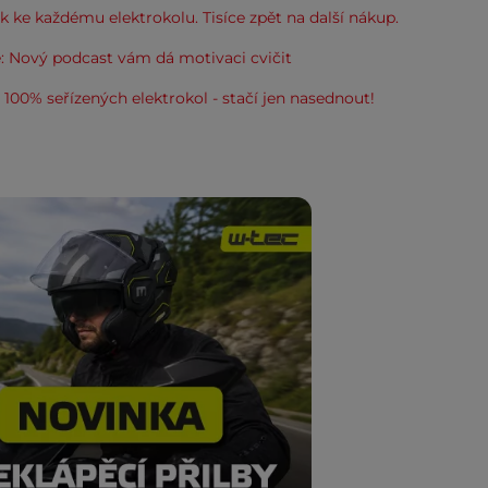
 ke každému elektrokolu. Tisíce zpět na další nákup.
: Nový podcast vám dá motivaci cvičit
100% seřízených elektrokol - stačí jen nasednout!