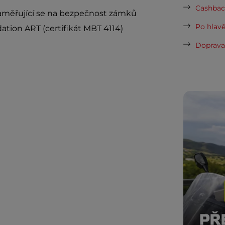
Cashback
zaměřující se na bezpečnost zámků
Po hlavě
tion ART (certifikát MBT 4114)
Doprava 