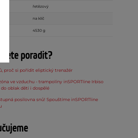
řetězový
ní
na klíč
4530 g
ujete poradit?
, proč si pořídit eliptický trenažér
óna ve vzduchu - trampolíny inSPORTline Irbiso
do oblak děti i dospělé
stupná posilovna snů! Spouštíme inSPORTline
u
učujeme