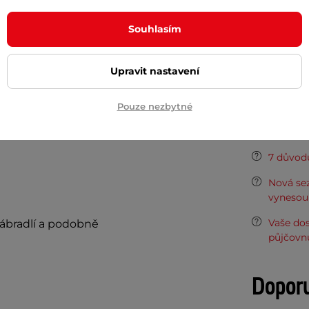
se dal snadno přenášet s sebou, ale byl
Typ zámku
radil případné zloděje.
Souhlasím
Typ zamyká
studují bezpečnost takovýchto zámků.
Hmotnost
Upravit nastavení
snadněji manipuluje a je zároveň lépe
ek může alternativně sloužit i jako
Pouze nezbytné
Potřeb
7 důvodů
Nová sez
vynesou 
Vaše do
zábradlí a podobně
půjčovn
Dopor