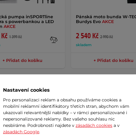
ická pumpa inSPORTline
Pánská moto bunda W-TE
ra s powerbankou a LED
Burdys Evo
AKCE
em
AKCE
 Kč
2 540 Kč
1 399 Kč
2 990 Kč
m
skladem
+ Přidat do košíku
+ Přidat do košíku
Nastavení cookies
Pro personalizaci reklam a obsahu používáme cookies a
Param
mobilní reklamní identifikátory třetích stran, abychom vám
ukazovali relevantnější nabídky – v rámci personalizované i
nepersonalizované reklamy. Bez vašeho souhlasu nic
nesbíráme. Podrobnosti najdete v
zásadách cookies
a v
eavy Duty 2 m
je fantastický zámek
Délka
zásadách Google
.