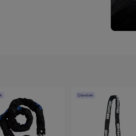
k
Dáreček