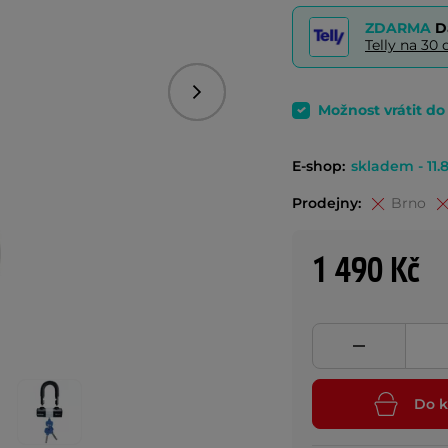
ZDARMA
D
Telly na 3
Následující
Možnost vrátit d
E-shop:
skladem - 11.8
Prodejny:
Brno
1 490 Kč
Do k