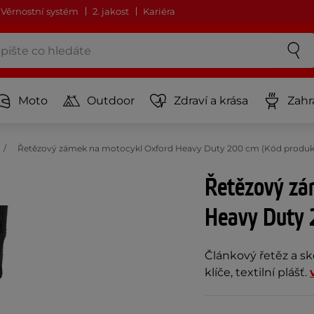
Věrnostní systém
2. jakost
Kariéra
Moto
Outdoor
Zdraví a krása
Zahr
Řetězový zámek na motocykl Oxford Heavy Duty 200 cm (Kód produk
Řetězový zá
Heavy Duty 
Článkový řetěz a sk
klíče, textilní plášť.