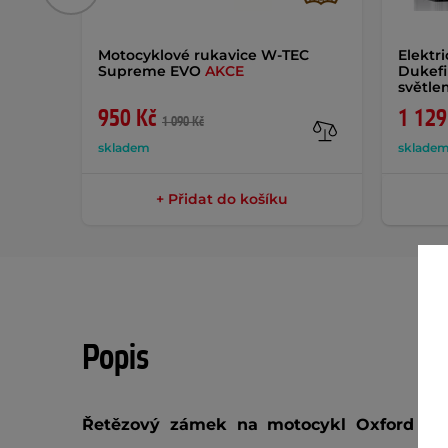
Motocyklové rukavice W-TEC
Elektr
Supreme EVO
AKCE
Dukefi
světl
950 Kč
1 129
1 090 Kč
skladem
sklade
+ Přidat do košíku
Popis
Řetězový zámek na motocykl Oxford H