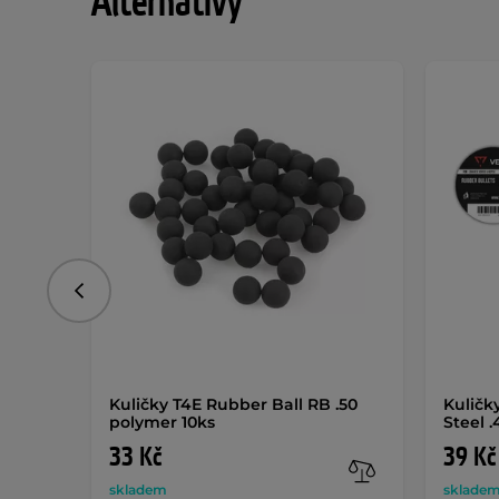
Alternativy
Předchozí
Kuličky T4E Rubber Ball RB .50
Kuličk
polymer 10ks
Steel .
33 Kč
39 Kč
skladem
sklade