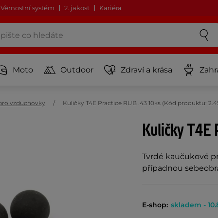
Věrnostní systém
2. jakost
Kariéra
Moto
Outdoor
Zdraví a krása
Zahr
 pro vzduchovky
Kuličky T4E Practice RUB .43 10ks (Kód produktu: 2.45
Kuličky T4E 
Tvrdé kaučukové pro
případnou sebeobran
E-shop:
skladem - 10.