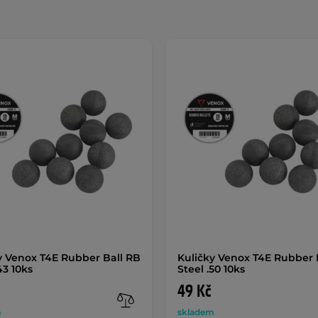
y Venox T4E Rubber Ball RB
Kuličky Venox T4E Rubber 
43 10ks
Steel .50 10ks
49 Kč
m
skladem