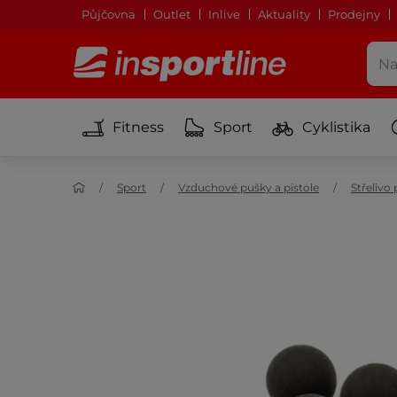
Půjčovna
Outlet
Inlive
Aktuality
Prodejny
Fitness
Sport
Cyklistika
Sport
Vzduchové pušky a pistole
Střelivo