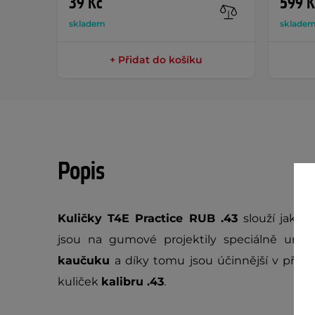
39 Kč
599 K
skladem
sklade
+ Přidat do košíku
Popis
Kuličky T4E Practice RUB .43
slouží jako 
jsou na gumové projektily speciálně urče
kaučuku
a díky tomu jsou účinnější v příp
kuliček
kalibru .43
.