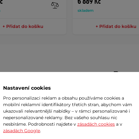
č
6 889 Kč
m
skladem
+ Přidat do košíku
+ Přidat do košíku
Param
Nastavení cookies
střelivo
do vzduchových zbraní
, které
Pro personalizaci reklam a obsahu používáme cookies a
Kalibr
mobilní reklamní identifikátory třetích stran, abychom vám
né. Kuličky jsou vyrobené
z tvrdého
ukazovali relevantnější nabídky – v rámci personalizované i
adě sebeobrany. V balení najdete
10 ks
nepersonalizované reklamy. Bez vašeho souhlasu nic
Potřeb
nesbíráme. Podrobnosti najdete v
zásadách cookies
a v
zásadách Google
.
7 důvodů