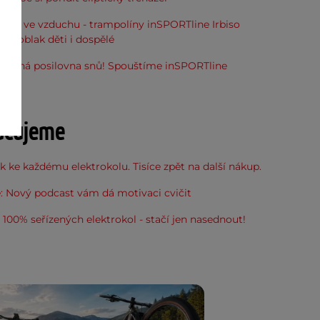
óna ve vzduchu - trampolíny inSPORTline Irbiso
do oblak děti i dospělé
stupná posilovna snů! Spouštíme inSPORTline
u
učujeme
 ke každému elektrokolu. Tisíce zpět na další nákup.
: Nový podcast vám dá motivaci cvičit
100% seřízených elektrokol - stačí jen nasednout!