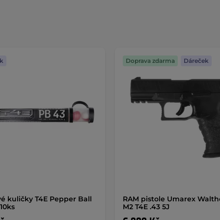
k
Doprava zdarma
Dáreček
é kuličky T4E Pepper Ball
RAM pistole Umarex Walth
 10ks
M2 T4E .43 5J