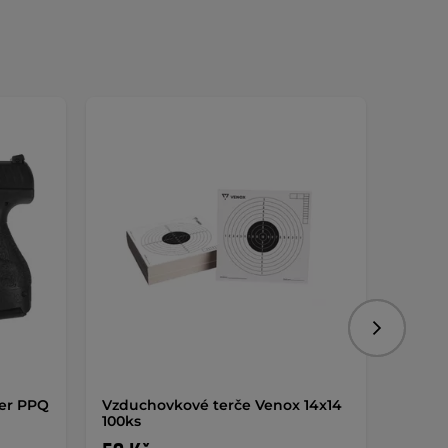
Následujíc
er PPQ
Vzduchovkové terče Venox 14x14
Papíro
100ks
cm 10