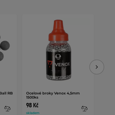
Dáreč
Následujíc
Ball RB
Ocelové broky Venox 4,5mm
Ocelo
1500ks
1500k
98 Kč
149 
skladem
sklade