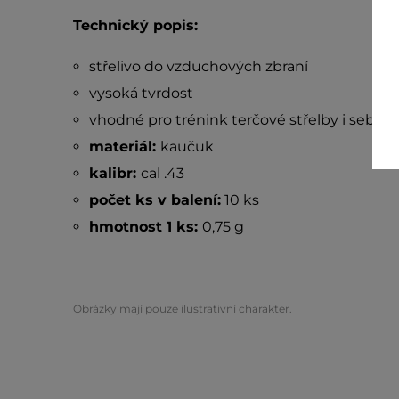
Technický popis:
střelivo do vzduchových zbraní
vysoká tvrdost
vhodné pro trénink terčové střelby i sebeo
materiál:
kaučuk
kalibr:
cal .43
počet ks v balení:
10 ks
hmotnost 1 ks:
0,75 g
Obrázky mají pouze ilustrativní charakter.