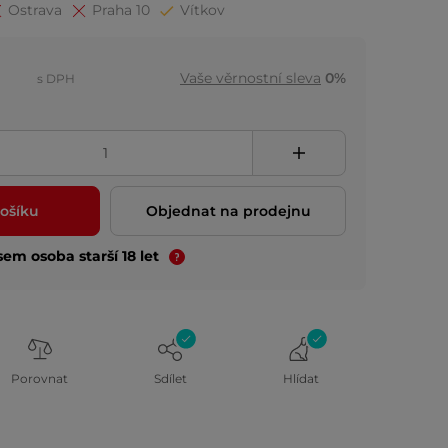
Ostrava
Praha 10
Vítkov
Vaše věrnostní sleva
0%
s DPH
ošíku
Objednat na prodejnu
jsem osoba starší 18 let
Porovnat
Sdílet
Hlídat