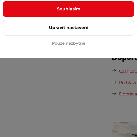
Souhlasím
Nová sez
vynesou 
Upravit nastavení
Vaše do
půjčovn
branu
Pouze nezbytné
Dopor
Cashback
Po hlavě
Doprava 