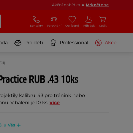
Akční nabídka 🔥
Mrkněte se
Kontakty
Porovnání
Oblíbené
Přihlásit
Košík
ada
Pro děti
Professional
Akce
11)
Practice RUB .43 10ks
jektily kalibru .43 pro trénink nebo
u. V balení je 10 ks.
více
8. u Vás