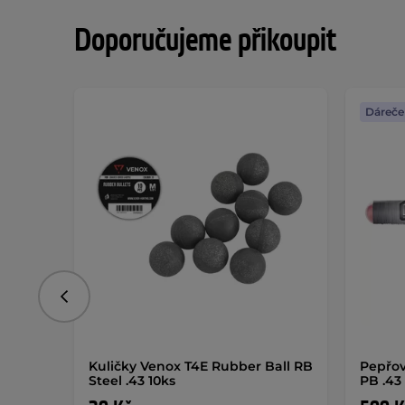
Doporučujeme přikoupit
Dáreče
Předchozí
Kuličky Venox T4E Rubber Ball RB
Pepřov
Steel .43 10ks
PB .43