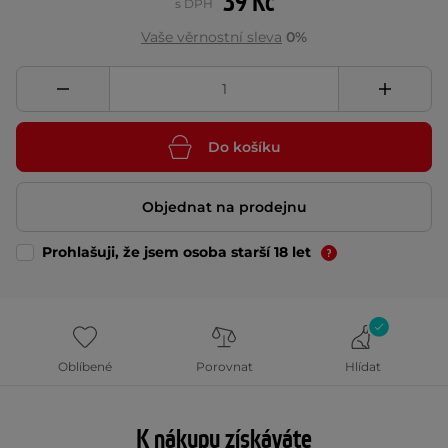
39 Kč
s DPH
Vaše věrnostní sleva
0%
Do košíku
Objednat na prodejnu
Prohlašuji, že jsem osoba starší 18 let
Oblíbené
Porovnat
Hlídat
K nákupu získáváte