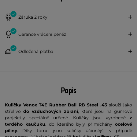
Záruka 2 roky
Garance vrácení peněz
Odložená platba
Popis
Kuličky Venox T4E Rubber Ball RB Steel .43
slouží jako
střelivo
do vzduchových zbraní
, které jsou na gumové
projektily speciálně určené. Kuličky jsou vyrobené
z
tvrdého kaučuku
, do kterého byly přimíchány
ocelové
piliny
. Díky tomu jsou kuličky účinnější v případě