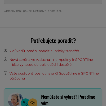
Obrázky mají pouze ilustrativní charakter.
Potřebujete poradit?
7 důvodů, proč si pořídit eliptický trenažér
Nová sezóna ve vzduchu - trampolíny inSPORTline
Irbiso vynesou do oblak děti i dospělé
Vaše dostupná posilovna snů! Spouštíme inSPORTline
půjčovnu
Nemůžete si vybrat? Poradíme
vám