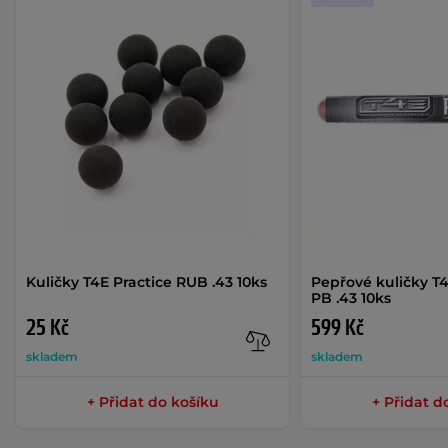
Kuličky T4E Practice RUB .43 10ks
Pepřové kuličky T
PB .43 10ks
25 Kč
599 Kč
skladem
skladem
+ Přidat do košíku
+ Přidat d