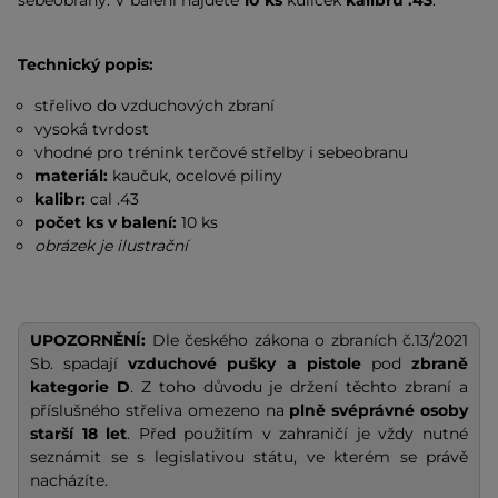
sebeobrany. V balení najdete
10 ks
kuliček
kalibru .43
.
Technický popis:
střelivo do vzduchových zbraní
vysoká tvrdost
vhodné pro trénink terčové střelby i sebeobranu
materiál:
kaučuk, ocelové piliny
kalibr:
cal .43
počet ks v balení:
10 ks
obrázek je ilustrační
UPOZORNĚNÍ:
Dle českého zákona o zbraních č.13/2021
Sb. spadají
vzduchové pušky a pistole
pod
zbraně
kategorie D
. Z toho důvodu je držení těchto zbraní a
příslušného střeliva omezeno na
plně
svéprávné osoby
starší 18 let
. Před použitím v zahraničí je vždy nutné
seznámit se s legislativou státu, ve kterém se právě
nacházíte.