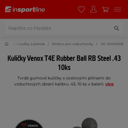
Vzduchové pušky a pistole
Střelivo pro vzduchovky
IN: VXAM006
Kuličky Venox T4E Rubber Ball RB Steel .43
10ks
Tvrdé gumové kuličky s ocelovými pilinami do
vzduchových zbraní kalibru .43, 10 ks v balení.
více