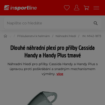
o přilby
Příslušenství k helmám
Náhradní hledí
IN: M142-1873
Dlouhé náhradní plexi pro přilby Cassida
Handy a Handy Plus tmavé
Náhradní hledí pro přilby Cassida Handy a Handy Plus s
úpravou proti poškrábání a snadným mechanismem
výměny.
více