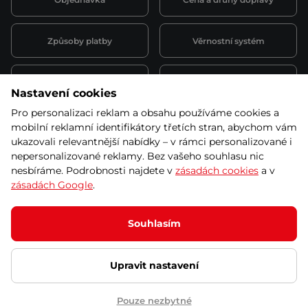
Způsoby platby
Věrnostní systém
Montáž a servis
Reklamace a záruka
Nastavení cookies
Pro personalizaci reklam a obsahu používáme cookies a
Půjčovna
Kariéra
mobilní reklamní identifikátory třetích stran, abychom vám
obchodní podmínky
ukazovali relevantnější nabídky – v rámci personalizované i
nepersonalizované reklamy. Bez vašeho souhlasu nic
nesbíráme. Podrobnosti najdete v
zásadách cookies
a v
zásadách Google
.
© 2026 SEVEN SPORT s.r.o Všechna práva vyhrazena
Podle zákona o evidenci tržeb je prodávající povinen vystavit
Souhlasím
kupujícímu účtenku.
Zároveň je povinen zaevidovat přijatou tržbu u správce daně online; v
případě technického výpadku pak nejpozději do 48 hodin.
Upravit nastavení
Ochrana osobních údajů
Nastavení cookies
Vnitřní oznamovací
systém
Prohlášení přístupnosti
Pouze nezbytné