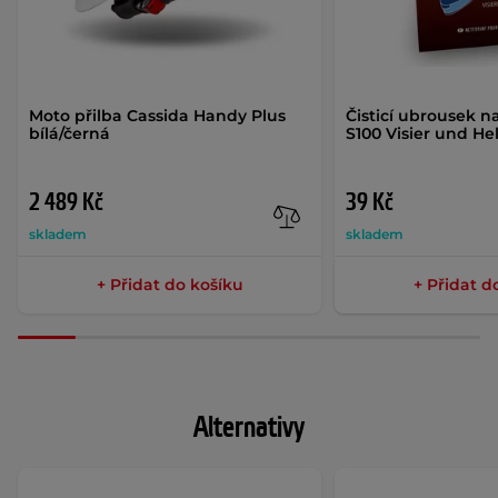
Moto přilba Cassida Handy Plus
Čisticí ubrousek na
bílá/černá
S100 Visier und H
2 489 Kč
39 Kč
skladem
skladem
+ Přidat do košíku
+ Přidat d
Alternativy