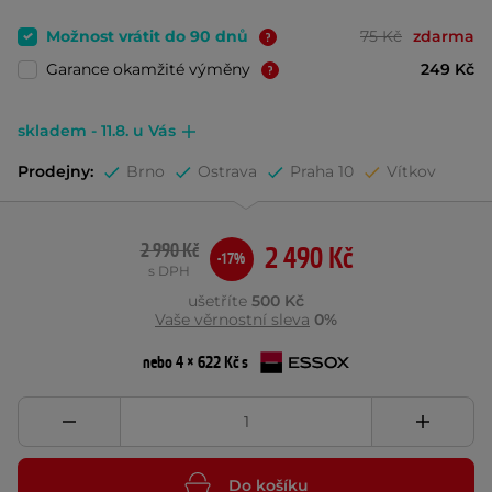
Možnost vrátit do 90 dnů
75 Kč
zdarma
Garance okamžité výměny
249 Kč
skladem - 11.8. u Vás
Prodejny:
Brno
Ostrava
Praha 10
Vítkov
2 990 Kč
2 490 Kč
-17%
s DPH
ušetříte
500 Kč
Vaše věrnostní sleva
0%
nebo 4 × 622 Kč s
Do košíku