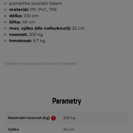
pumpička součástí balení
materiál:
PP, PVC, TPE
délka:
100 cm
šířka:
49 cm
max. výška (dle nafouknutí):
25 cm
nosnost:
200 kg
hmotnost:
9,7 kg
Obrázky mají pouze ilustrativní charakter.
Parametry
Maximální nosnost (kg)
200 kg
Výška
25 cm