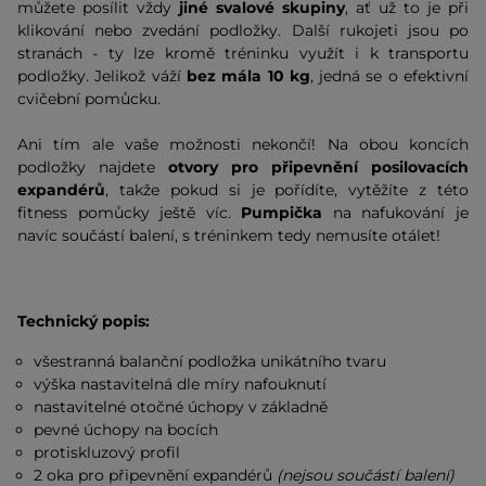
můžete posílit vždy
jiné svalové skupiny
, ať už to je při
klikování nebo zvedání podložky. Další rukojeti jsou po
stranách - ty lze kromě tréninku využít i k transportu
podložky. Jelikož váží
bez mála 10 kg
, jedná se o efektivní
cvičební pomůcku.
Ani tím ale vaše možnosti nekončí! Na obou koncích
podložky najdete
otvory pro připevnění posilovacích
expandérů
, takže pokud si je pořídíte, vytěžíte z této
fitness pomůcky ještě víc.
Pumpička
na nafukování je
navíc součástí balení, s tréninkem tedy nemusíte otálet!
Technický popis:
všestranná balanční podložka unikátního tvaru
výška nastavitelná dle míry nafouknutí
nastavitelné otočné úchopy v základně
pevné úchopy na bocích
protiskluzový profil
2 oka pro připevnění expandérů
(nejsou součástí balení)