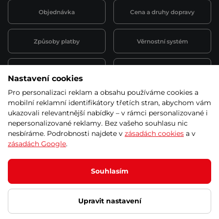
Objednávka
Cena a druhy dopravy
Způsoby platby
Věrnostní systém
Montáž a servis
Reklamace a záruka
Nastavení cookies
Pro personalizaci reklam a obsahu používáme cookies a
Půjčovna
Kariéra
mobilní reklamní identifikátory třetích stran, abychom vám
obchodní podmínky
ukazovali relevantnější nabídky – v rámci personalizované i
nepersonalizované reklamy. Bez vašeho souhlasu nic
nesbíráme. Podrobnosti najdete v
zásadách cookies
a v
zásadách Google
.
© 2026 SEVEN SPORT s.r.o Všechna práva vyhrazena
Podle zákona o evidenci tržeb je prodávající povinen vystavit
Souhlasím
kupujícímu účtenku.
Zároveň je povinen zaevidovat přijatou tržbu u správce daně online; v
případě technického výpadku pak nejpozději do 48 hodin.
Upravit nastavení
Ochrana osobních údajů
Nastavení cookies
Vnitřní oznamovací
systém
Prohlášení přístupnosti