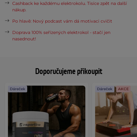
Cashback ke každému elektrokolu. Tisíce zpět na další
nákup.
Po hlavě: Nový podcast vám dá motivaci cvičit
Doprava 100% seřízených elektrokol - stačí jen
nasednout!
Doporučujeme přikoupit
Dáreček
Dáreček
AKCE