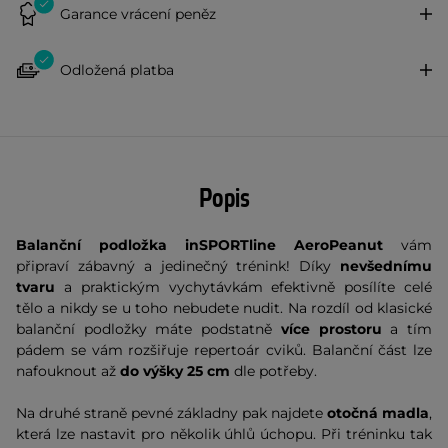
Garance vrácení peněz
Odložená platba
Popis
Balanční podložka inSPORTline AeroPeanut
vám
připraví zábavný a jedinečný trénink! Díky
nevšednímu
tvaru
a praktickým vychytávkám efektivně posílíte celé
tělo a nikdy se u toho nebudete nudit. Na rozdíl od klasické
balanční podložky máte podstatně
více prostoru
a tím
pádem se vám rozšiřuje repertoár cviků. Balanční část lze
nafouknout až
do výšky 25 cm
dle potřeby.
Na druhé straně pevné základny pak najdete
otočná madla
,
která lze nastavit pro několik úhlů úchopu. Při tréninku tak