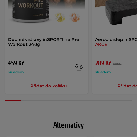
Doplněk stravy inSPORTline Pre
Aerobic step inSP
Workout 240g
AKCE
459 Kč
289 Kč
449 Kč
skladem
skladem
+ Přidat do košíku
+ Přidat d
Alternativy