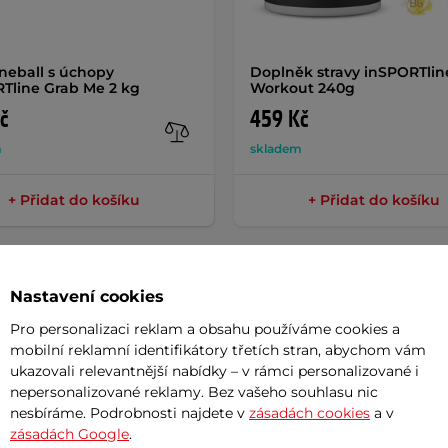
neball s úchopy
Doplněk stravy inSPORTlin
Tline Grab Me 2 kg
Workout 240g
č
459 Kč
m
skladem
+ Přidat do košíku
+ Přidat do košíku
Nastavení cookies
Pro personalizaci reklam a obsahu používáme cookies a
Param
mobilní reklamní identifikátory třetích stran, abychom vám
ukazovali relevantnější nabídky – v rámci personalizované i
nepersonalizované reklamy. Bez vašeho souhlasu nic
nesbíráme. Podrobnosti najdete v
zásadách cookies
a v
ada, která se skládá z 12 jednotlivých
Materiál
zásadách Google
.