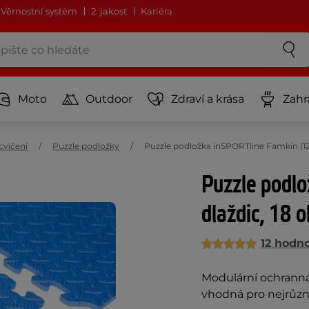
Věrnostní systém
2. jakost
Kariéra
Moto
Outdoor
Zdraví a krása
Zahr
cvičení
Puzzle podložky
Puzzle podložka inSPORTline Famkin (12 
Puzzle podl
dlaždic, 18 o
12 hodn
Modulární ochranná 
vhodná pro nejrůzně