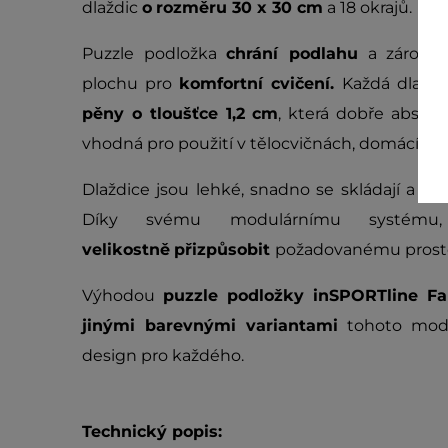
dlaždic
o
rozměru 30 x 30 cm
a 18 okrajů.
Puzzle podložka
chrání podlahu
a zároveň
plochu pro
komfortní cvičení.
Každá dlažd
pěny o tloušťce 1,2 cm
, která dobře absorb
vhodná pro použití v tělocvičnách, domácím p
Dlaždice jsou lehké, snadno se skládají a spole
Díky svému modulárnímu systému
velikostně
přizpůsobit
požadovanému prost
Výhodou
p
uzzle podložky inSPORTline F
jinými barevnými variantami
tohoto model
design pro každého.
Technický popis: