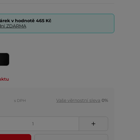
árek v hodnotě
465 Kč
0 dní ZDARMA
uktu
Vaše věrnostní sleva
0%
s DPH