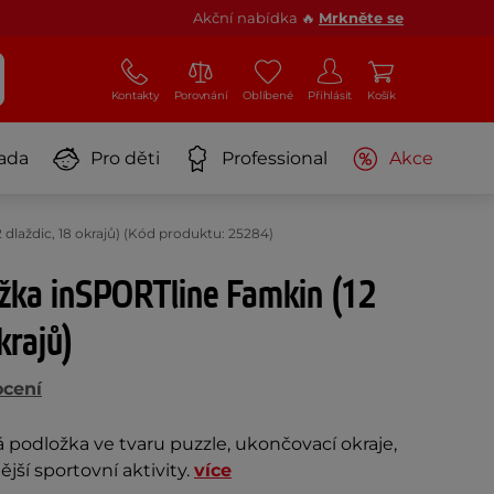
Akční nabídka 🔥
Mrkněte se
Kontakty
Porovnání
Oblíbené
Přihlásit
Košík
ada
Pro děti
Professional
Akce
dlaždic, 18 okrajů) (Kód produktu: 25284)
ožka inSPORTline Famkin (12
krajů)
ocení
podložka ve tvaru puzzle, ukončovací okraje,
jší sportovní aktivity.
více