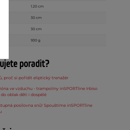
1.20 cm
30 cm
30 cm
930 g
ujete poradit?
, proč si pořídit eliptický trenažér
óna ve vzduchu - trampolíny inSPORTline Irbiso
do oblak děti i dospělé
stupná posilovna snů! Spouštíme inSPORTline
u