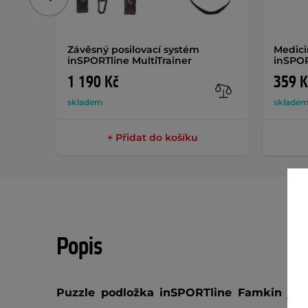
Předchozí
Závěsný posilovací systém
Medici
inSPORTline MultiTrainer
inSPOR
1 190 Kč
359 K
skladem
sklade
+ Přidat do košíku
Popis
Puzzle podložka inSPORTline Famkin
je s