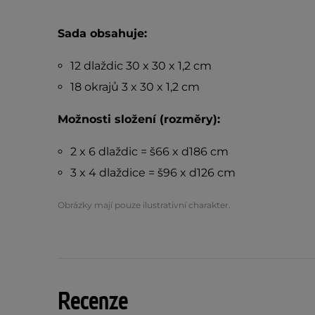
Sada
obsahuje:
12 dlaždic 30 x 30 x 1,2 cm
18 okrajů 3 x 30 x 1,2 cm
Možnosti složení (rozměry):
2 x 6 dlaždic = š66 x d186 cm
3 x 4 dlaždice = š96 x d126 cm
Obrázky mají pouze ilustrativní charakter.
Recenze