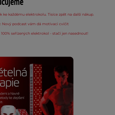
učujeme
 ke každému elektrokolu. Tisíce zpět na další nákup.
: Nový podcast vám dá motivaci cvičit
100% seřízených elektrokol - stačí jen nasednout!