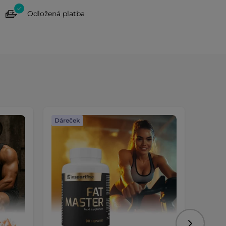
Odložená platba
Dáreček
Dáreč