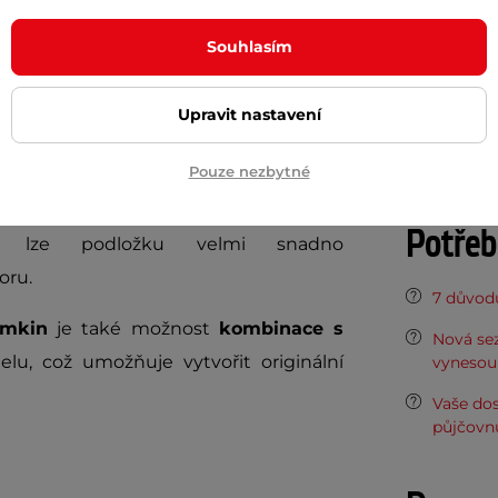
Tloušťka
Souhlasím
 poskytuje pohodlnou a bezpečnou
Délka
ice je vyrobena z měkké a
odolné
PE
Šířka
Upravit nastavení
uje nárazy, hluk a vibrace. Podložka je
Hmotnost
rostředí či dětských hernách.
Pouze nezbytné
čně s okraji zajišťují celistvé spojení.
Potřeb
, lze podložku velmi snadno
oru.
7 důvodů
amkin
je také
možnost
kombinace s
Nová sez
u, což umožňuje vytvořit originální
vynesou 
Vaše do
půjčovn