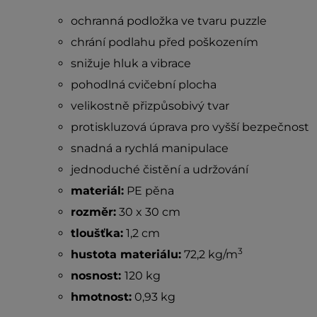
ochranná podložka ve tvaru puzzle
chrání podlahu před poškozením
snižuje hluk a vibrace
pohodlná cvičební plocha
velikostně přizpůsobivý tvar
protiskluzová úprava pro vyšší bezpečnost
snadná a rychlá manipulace
jednoduché čistění a udržování
materiál:
PE pěna
rozměr:
30 x 30 cm
tloušťka:
1,2 cm
3
hustota materiálu:
72,2 kg/m
nosnost:
120 kg
hmotnost:
0,93 kg