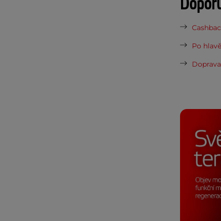
Dopor
Cashback
Po hlavě
Doprava 