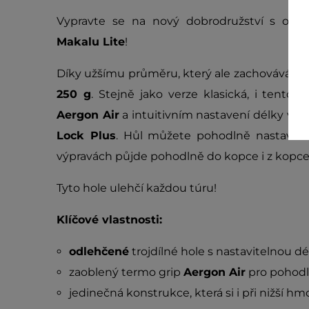
Vypravte se na nový dobrodružství s odle
Makalu Lite
!
Díky užšímu průměru, který ale zachovává vy
250 g
. Stejně jako verze klasická, i tent
Aergon Air
a intuitivním nastavení délky v 
Lock Plus
. Hůl můžete pohodlně nastavit 
výpravách půjde pohodlně do kopce i z kopce
Tyto hole ulehčí každou túru!
Klíčové vlastnosti:
odlehčené
trojdílné hole s nastavitelnou d
zaoblený termo grip
Aergon Air
pro pohodl
jedinečná konstrukce, která si i při nižší 