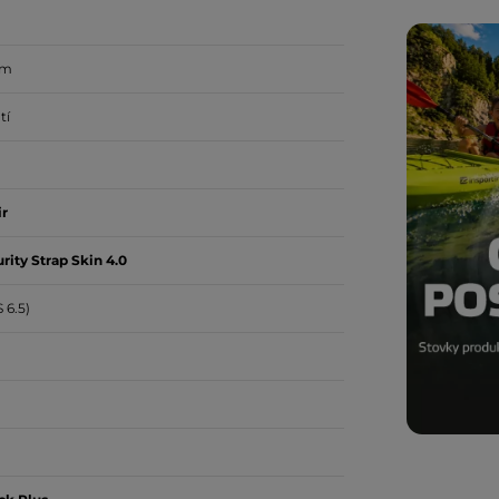
mm
tí
ir
rity Strap Skin 4.0
 6.5)