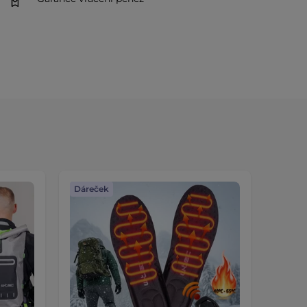
Dáreček
Dáreč