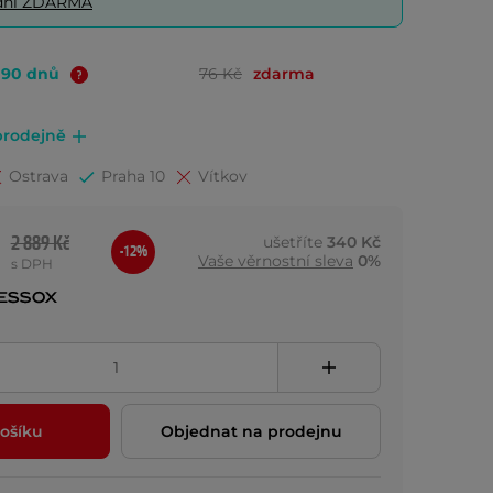
0 dní ZDARMA
o 90 dnů
76 Kč
zdarma
prodejně
Ostrava
Praha 10
Vítkov
2 889 Kč
ušetříte
340 Kč
-12%
Vaše věrnostní sleva
0%
s DPH
ošíku
Objednat na prodejnu