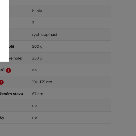
hliník
3
štění
rychloupínací
ár holí)
500 g
kusové hole)
250 g
otů
ne
100-135 cm
oženém stavu
67 cm
ne
vky
ne