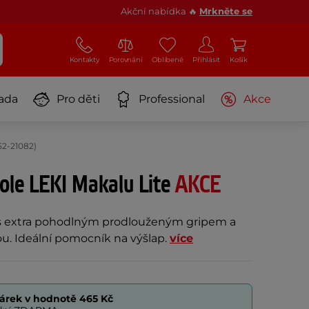
Akční nabídka 🔥
Mrkněte se
Kontakty
Porovnání
Oblíbené
Přihlásit
Košík
ada
Pro děti
Professional
Akce
52-21082)
ole LEKI Makalu Lite
AKCE
 s extra pohodlným prodlouženým gripem a
u. Ideální pomocník na výšlap.
více
árek v hodnotě
465 Kč