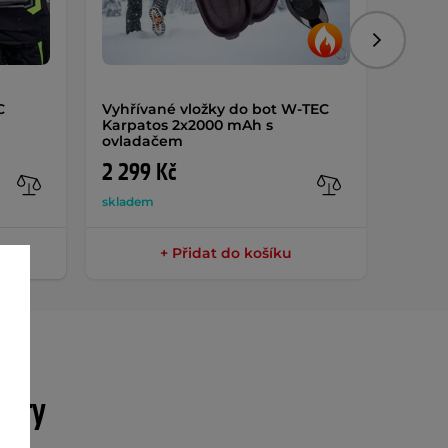
Následujíc
C
Vyhřívané vložky do bot W-TEC
Nesme
Karpatos 2x2000 mAh s
ovladačem
2 299 Kč
699 
skladem
sklade
+ Přidat do košíku
etry