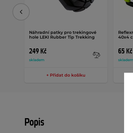
Předchozí
Náhradní patky pro trekingové
Reflex
hole LEKI Rubber Tip Trekking
40x4 
249 Kč
65 Kč
skladem
sklade
+ Přidat do košíku
Popis