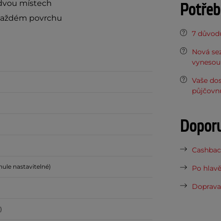
dvou místech
Potřeb
 každém povrchu
7 důvodů
Nová sez
vynesou 
Vaše do
půjčovn
Dopor
Cashback
nule nastavitelné)
Po hlavě
Doprava 
)