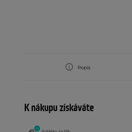
Popis
K nákupu získáváte
Splátky za 0%