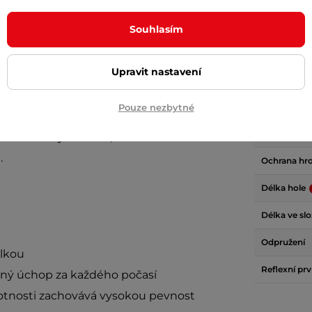
hčenou verzí legendárních holí
LEKI
Materiál
Souhlasím
Počet dílů
Upravit nastavení
sokou pevnost konstrukce, váží hůl jen
Systém zaji
o model oslní pohodlným termo gripem
Hmotnost (p
Pouze nezbytné
podobě rychloupínacího systému
Speed
Hmotnost (
až do délky 135 cm, takže se vám na
.
Ochrana hr
Délka hole
Délka ve sl
Odpružení
élkou
Reflexní pr
ný úchop za každého počasí
hmotnosti zachovává vysokou pevnost