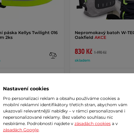
ní páska Kellys Twilight 016
Nepromokavý batoh W-TE
cm 2ks
Oakfield
AKCE
830 Kč
1 490 Kč
m
skladem
+ Přidat do košíku
+ Přidat do košíku
Nastavení cookies
Pro personalizaci reklam a obsahu používáme cookies a
mobilní reklamní identifikátory třetích stran, abychom vám
ukazovali relevantnější nabídky – v rámci personalizované i
nepersonalizované reklamy. Bez vašeho souhlasu nic
Param
nesbíráme. Podrobnosti najdete v
zásadách cookies
a v
zásadách Google
.