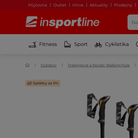
Půjčovna
Outlet
Inlive
Aktuality
Prodejny
Fitness
Sport
Cyklistika
Outdoor
Trekingové a Nordic Walking hole
Splátky za 0%