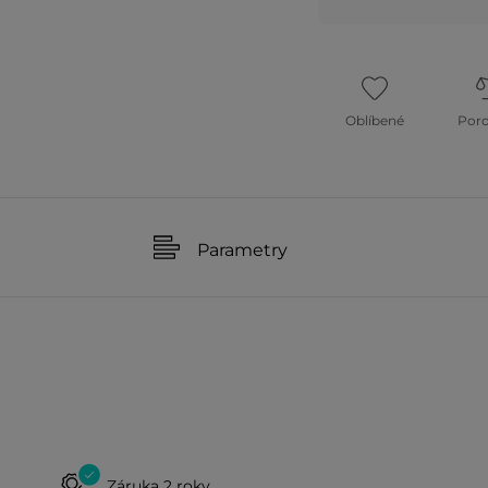
Oblíbené
Por
Parametry
Záruka 2 roky