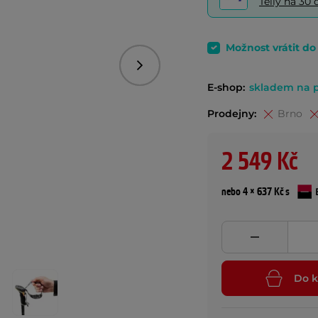
Telly na 3
Možnost vrátit d
Následující
E-shop:
skladem na 
Prodejny:
Brno
2 549 Kč
nebo 4 × 637 Kč s
Do k