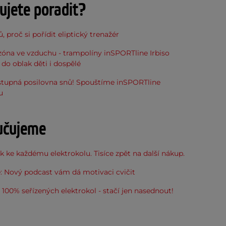
ujete poradit?
, proč si pořídit eliptický trenažér
óna ve vzduchu - trampolíny inSPORTline Irbiso
do oblak děti i dospělé
stupná posilovna snů! Spouštíme inSPORTline
u
učujeme
 ke každému elektrokolu. Tisíce zpět na další nákup.
: Nový podcast vám dá motivaci cvičit
100% seřízených elektrokol - stačí jen nasednout!