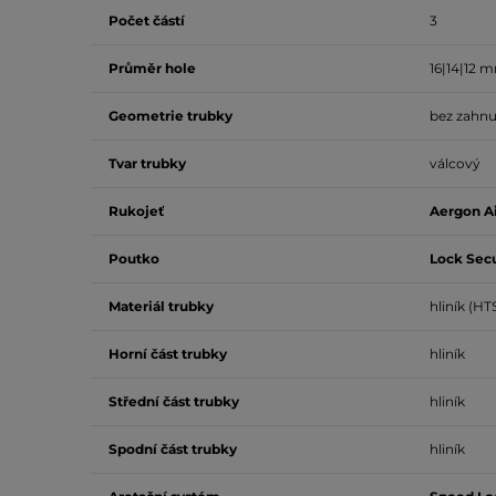
Počet částí
3
Průměr hole
16|14|12 
Geometrie trubky
bez zahnu
Tvar trubky
válcový
Rukojeť
Aergon A
Poutko
Lock Secu
Materiál trubky
hliník (HTS
Horní část trubky
hliník
Střední část trubky
hliník
Spodní část trubky
hliník