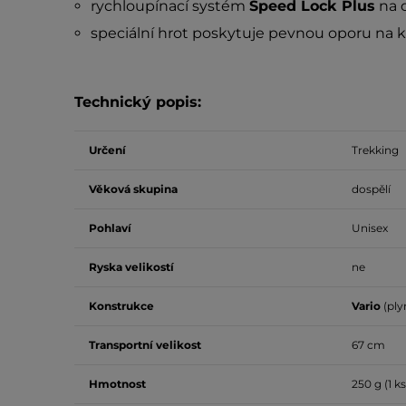
rychloupínací systém
Speed Lock Plus
na 
speciální hrot poskytuje pevnou oporu na
Technický popis:
Určení
Trekking
Věková skupina
dospělí
Pohlaví
Unisex
Ryska velikostí
ne
Konstrukce
Vario
(ply
Transportní velikost
67 cm
Hmotnost
250 g (1 ks