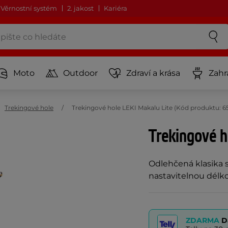
Věrnostní systém
2. jakost
Kariéra
Moto
Outdoor
Zdraví a krása
Zahr
Trekingové hole
Trekingové hole LEKI Makalu Lite (Kód produktu: 6
Trekingové h
Odlehčená klasika
nastavitelnou délko
ZDARMA
D