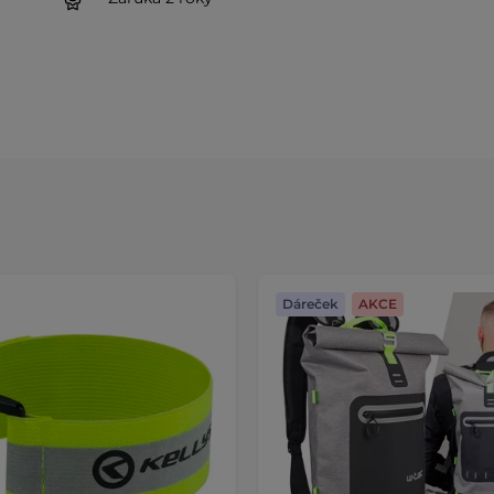
Dáreček
AKCE