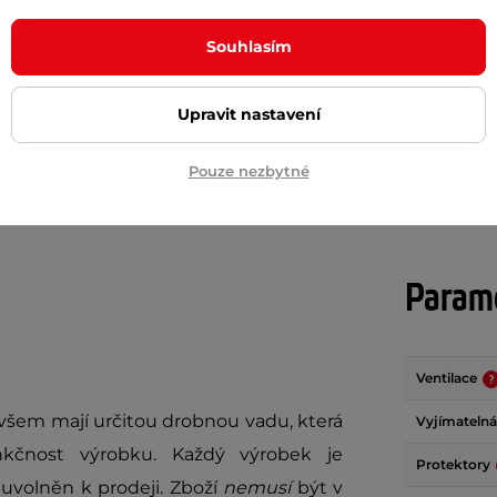
 Kč
950 Kč
1 399 Kč
1 090 Kč
Souhlasím
m
skladem
Upravit nastavení
+ Přidat do košíku
+ Přidat do košíku
Pouze nezbytné
Param
Ventilace
ovšem mají určitou drobnou vadu, která
Vyjímatelná
kčnost výrobku. Každý výrobek je
Protektory
uvolněn k prodeji. Zboží
nemusí
být v