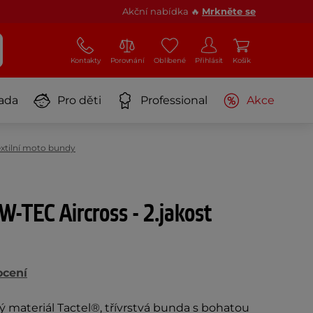
Akční nabídka 🔥
Mrkněte se
Kontakty
Porovnání
Oblíbené
Přihlásit
Košík
ada
Pro děti
Professional
Akce
xtilní moto bundy
-TEC Aircross - 2.jakost
ocení
ý materiál Tactel®, třívrstvá bunda s bohatou