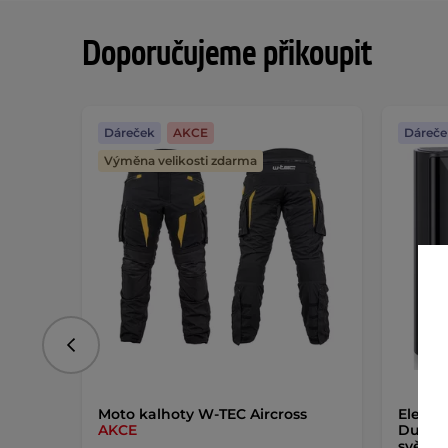
Doporučujeme přikoupit
Dáreček
AKCE
Dáreče
Výměna velikosti zdarma
Předchozí
Moto kalhoty W-TEC Aircross
Elektr
AKCE
Dukefi
světl