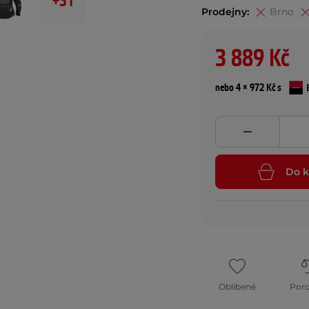
+31
Prodejny:
Brno
3 889 Kč
nebo 4 × 972 Kč s
Do k
Oblíbené
Por