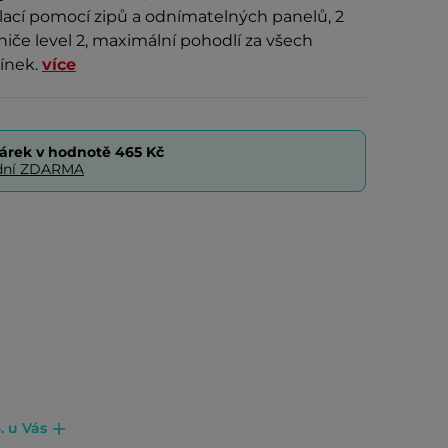
lací pomocí zipů a odnímatelných panelů, 2
ániče level 2, maximální pohodlí za všech
ínek.
více
árek v hodnotě
465 Kč
0 dní ZDARMA
. u Vás