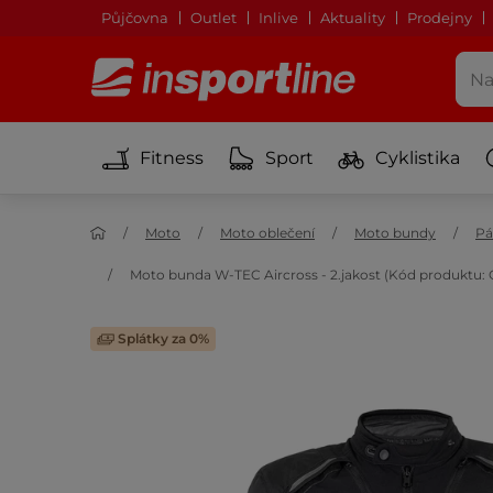
Půjčovna
Outlet
Inlive
Aktuality
Prodejny
Fitness
Sport
Cyklistika
Moto
Moto oblečení
Moto bundy
Pá
Moto bunda W-TEC Aircross - 2.jakost (Kód produktu: 
Splátky za 0%