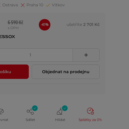
Ostrava
Praha 10
Vítkov
6 590 Kč
ušetříte
2 701 Kč
-41%
s DPH
ošíku
Objednat na prodejnu
ovnat
Sdílet
Hlídat
Splátky za 0%