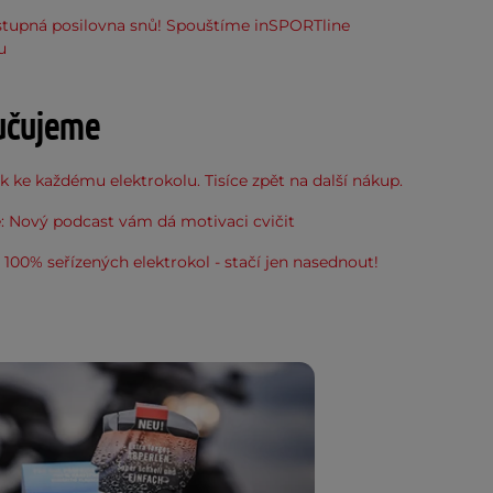
stupná posilovna snů! Spouštíme inSPORTline
u
učujeme
 ke každému elektrokolu. Tisíce zpět na další nákup.
: Nový podcast vám dá motivaci cvičit
100% seřízených elektrokol - stačí jen nasednout!