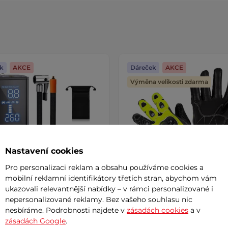
k
AKCE
Dáreček
AKCE
Výměna velikosti zdarma
Nastavení cookies
Pro personalizaci reklam a obsahu používáme cookies a
mobilní reklamní identifikátory třetích stran, abychom vám
ukazovali relevantnější nabídky – v rámci personalizované i
nepersonalizované reklamy. Bez vašeho souhlasu nic
nesbíráme. Podrobnosti najdete v
zásadách cookies
a v
ická pumpa inSPORTline
Motocyklové rukavice W-T
ra s powerbankou a LED
Supreme EVO
AKCE
zásadách Google
.
em
AKCE