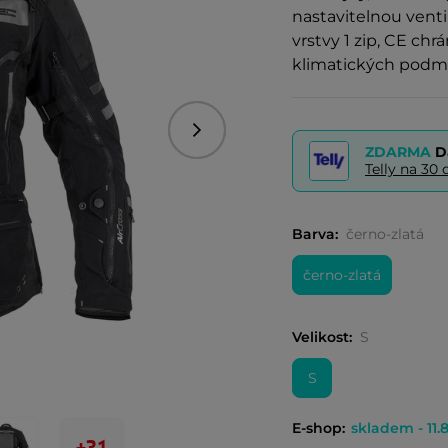
nastavitelnou venti
vrstvy 1 zip, CE chr
klimatických podm
Následující
ZDARMA
D
Telly na 3
Barva:
černo-zlatá
černo-zlatá
Velikost:
S
S
E-shop:
skladem - 11.8