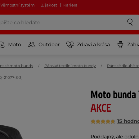
Věrnostní systém
2. jakost
Kariéra
Moto
Outdoor
Zdraví a krása
Zahr
nské moto bundy
Pánské textilní moto bundy
Pánské dlouhé te
Q=21077-S-3)
Moto bunda W
AKCE
15 hodn
Poddajný, ale odoln