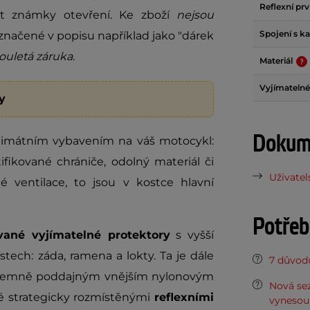
Reflexní pr
it známky otevření. Ke zboží
nejsou
Spojení s k
načené v popisu například jako "dárek
ouletá záruka
.
Materiál
Vyjímatelné
y
Dokume
timátním vybavením na váš motocykl:
ifikované chrániče, odolný materiál či
Uživatel
é ventilace, to jsou v kostce hlavní
Potřeb
ované vyjímatelné protektory
s vyšší
ístech: záda, ramena a lokty. Ta je dále
7 důvodů
íjemně poddajným vnějším nylonovým
Nová sez
ké strategicky rozmístěnými
reflexními
vynesou 