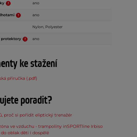
vky
ano
alhotami
ano
Nylon, Polyester
 protektory
ano
nty ke stažení
ská příručka (.pdf)
ujete poradit?
, proč si pořídit eliptický trenažér
óna ve vzduchu - trampolíny inSPORTline Irbiso
do oblak děti i dospělé