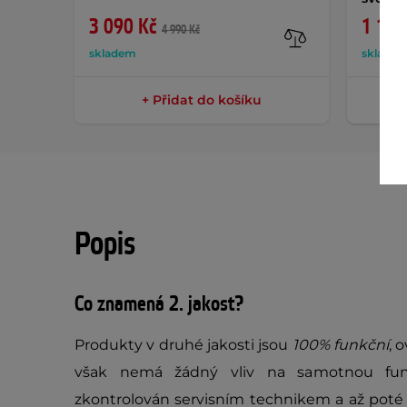
3 090 Kč
1 129
4 990 Kč
skladem
sklade
+ Přidat do košíku
Popis
Co znamená 2. jakost?
Produkty v druhé jakosti jsou
100% funkční
, 
však nemá žádný vliv na samotnou fun
zkontrolován servisním technikem a až poté 