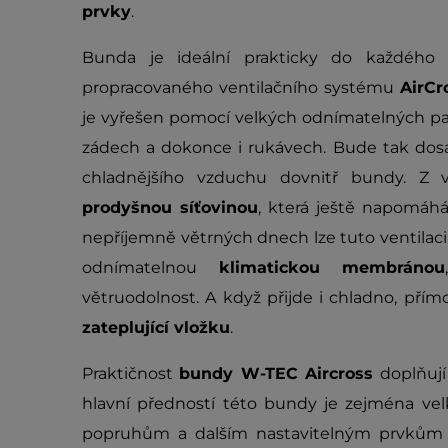
prvky
.
Bunda je ideální prakticky do každého 
propracovaného ventilačního systému
AirCr
je vyřešen pomocí velkých odnímatelných pan
zádech a dokonce i rukávech. Bude tak dos
chladnějšího vzduchu dovnitř bundy. Z v
prodyšnou síťovinou
, která ještě napomáhá
nepříjemně větrných dnech lze tuto ventilac
odnímatelnou
klimatickou membránou
větruodolnost. A když přijde i chladno, př
zateplující vložku
.
Praktičnost
bundy W-TEC Aircross
doplňují
hlavní předností této bundy je zejména ve
popruhům a dalším nastavitelným prvkům n