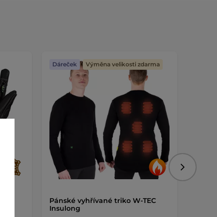
Dáreček
Výměna velikosti zdarma
Dáreč
Následujíc
EC
Pánské vyhřívané triko W-TEC
Nájez
Insulong
hliník
1ks