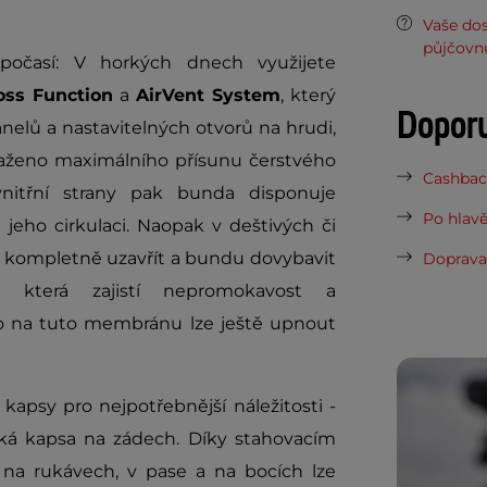
Vaše do
půjčovn
počasí: V horkých dnech využijete
oss Function
a
AirVent System
, který
Dopor
elů a nastavitelných otvorů na hrudi,
aženo maximálního přísunu čerstvého
Cashback
nitřní strany pak bunda disponuje
Po hlavě
 jeho cirkulaci. Naopak v deštivých či
i kompletně uzavřít a bundu dovybavit
Doprava 
, která zajistí nepromokavost a
ímo na tuto membránu lze ještě upnout
 kapsy pro nejpotřebnější náležitosti -
lká kapsa na zádech. Díky stahovacím
a rukávech, v pase a na bocích lze