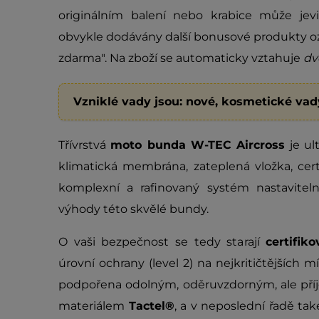
originálním balení nebo krabice může jev
obvykle dodávány další bonusové produkty oz
zdarma". Na zboží se automaticky vztahuje
dv
Vzniklé vady jsou: nové, kosmetické vad
Třívrstvá
moto bunda W-TEC Aircross
je ul
klimatická membrána, zateplená vložka, cert
komplexní a rafinovaný systém nastaviteln
výhody této skvělé bundy.
O vaši bezpečnost se tedy starají
certifik
úrovní ochrany (level 2) na nejkritičtějších m
podpořena odolným, oděruvzdorným, ale př
materiálem
Tactel®
, a v neposlední řadě ta