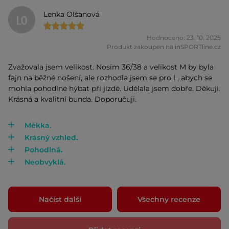
Lenka Olšanová
LO
Hodnoceno: 23. 10. 2025
Produkt zakoupen na inSPORTline.cz
Zvažovala jsem velikost. Nosím 36/38 a velikost M by byla
fajn na běžné nošení, ale rozhodla jsem se pro L, abych se
mohla pohodlné hýbat při jízdě. Udělala jsem dobře. Děkuji.
Krásná a kvalitní bunda. Doporučuji.
Měkká.
Krásný vzhled.
Pohodlná.
Neobvyklá.
Načíst další
Všechny recenze