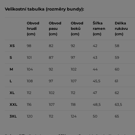
Velikostní tabulka (rozměry bundy):
Obvod
Obvod
Obvod
Šířka
Délka
hrudi
pasu
boků
ramen
rukávu
(cm)
(cm)
(cm)
(cm)
(cm)
XS
98
82
92
42
58
S
101
87
97
43
59
M
104
92
102
44
60
L
108
97
107
45,5
61
XL
112
102
112
47
62
XXL
116
107
118
48,5
63,5
3XL
120
112
124
50
65