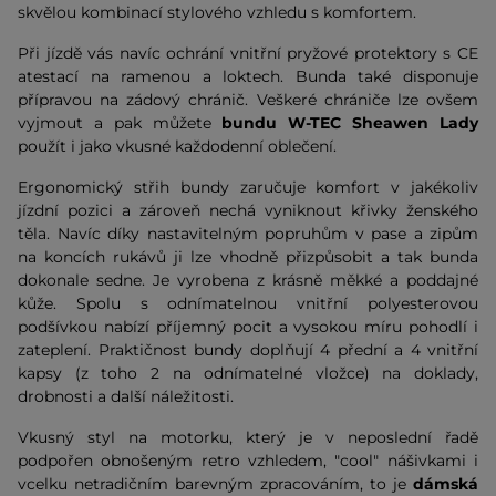
skvělou kombinací stylového vzhledu s komfortem.
Při jízdě vás navíc ochrání vnitřní pryžové protektory s CE
atestací na ramenou a loktech. Bunda také disponuje
přípravou na zádový chránič. Veškeré chrániče lze ovšem
vyjmout a pak můžete
bundu W-TEC Sheawen Lady
použít i jako vkusné každodenní oblečení.
Ergonomický střih bundy zaručuje komfort v jakékoliv
jízdní pozici a zároveň nechá vyniknout křivky ženského
těla. Navíc díky nastavitelným popruhům v pase a zipům
na koncích rukávů ji lze vhodně přizpůsobit a tak bunda
dokonale sedne. Je vyrobena z krásně měkké a poddajné
kůže. Spolu s odnímatelnou vnitřní polyesterovou
podšívkou nabízí příjemný pocit a vysokou míru pohodlí i
zateplení. Praktičnost bundy doplňují 4 přední a 4 vnitřní
kapsy (z toho 2 na odnímatelné vložce) na doklady,
drobnosti a další náležitosti.
Vkusný styl na motorku, který je v neposlední řadě
podpořen obnošeným retro vzhledem, "cool" nášivkami i
vcelku netradičním barevným zpracováním, to je
dámská