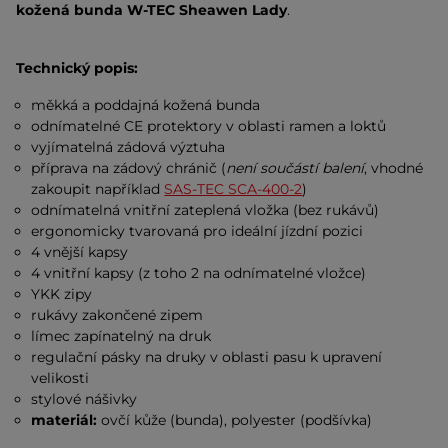
kožená bunda W-TEC Sheawen Lady
.
Technický popis:
měkká a poddajná kožená bunda
odnímatelné CE protektory v oblasti ramen a loktů
vyjímatelná zádová výztuha
příprava na zádový chránič (
není součástí balení
, vhodné
zakoupit například
SAS-TEC SCA-400-2
)
odnímatelná vnitřní zateplená vložka (bez rukávů)
ergonomicky tvarovaná pro ideální jízdní pozici
4 vnější kapsy
4 vnitřní kapsy (z toho 2 na odnímatelné vložce)
YKK zipy
rukávy zakončené zipem
límec zapínatelný na druk
regulační pásky na druky v oblasti pasu k upravení
velikosti
stylové nášivky
materiál:
ovčí kůže (bunda), polyester (podšívka)