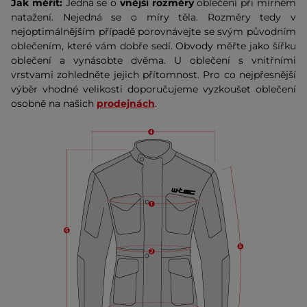
Jak měřit:
Jedná se o
vnější rozměry
oblečení při mírném
natažení. Nejedná se o míry těla. Rozměry tedy v
nejoptimálnějším případě porovnávejte se svým původním
oblečením, které vám dobře sedí. Obvody měřte jako šířku
oblečení a vynásobte dvěma. U oblečení s vnitřními
vrstvami zohledněte jejich přítomnost. Pro co nejpřesnější
výběr vhodné velikosti doporučujeme vyzkoušet oblečení
osobně na našich
prodejnách
.