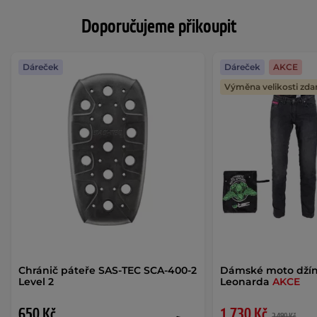
Doporučujeme přikoupit
Dáreček
Dáreček
AKCE
Výměna velikosti zd
Chránič páteře SAS-TEC SCA-400-2
Dámské moto dží
Level 2
Leonarda
AKCE
650 Kč
1 730 Kč
2 490 Kč