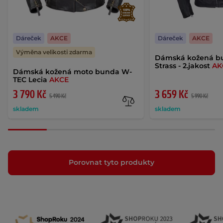
Dáreček
AKCE
Dáreček
AKCE
Výměna velikosti zdarma
Dámská kožená b
Strass - 2.jakost
AK
Dámská kožená moto bunda W-
TEC Lecia
AKCE
3 790 Kč
3 659 Kč
5 490 Kč
5 990 Kč
skladem
skladem
Porovnat tyto produkty