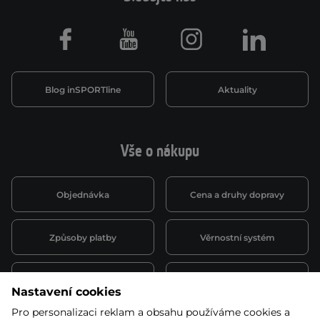
Facebook
Youtube
Instagram
LinkedIn
Blog inSPORTline
Aktuality
Vše o nákupu
Objednávka
Cena a druhy dopravy
Způsoby platby
Věrnostní systém
Montáž a servis
Reklamace a záruka
Nastavení cookies
Pro personalizaci reklam a obsahu používáme cookies a
Půjčovna