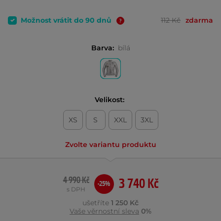
Možnost vrátit do 90 dnů
112 Kč
zdarma
Barva:
bílá
Velikost:
XS
S
XXL
3XL
Zvolte variantu produktu
4 990 Kč
3 740 Kč
-25%
s DPH
ušetříte
1 250 Kč
Vaše věrnostní sleva
0%