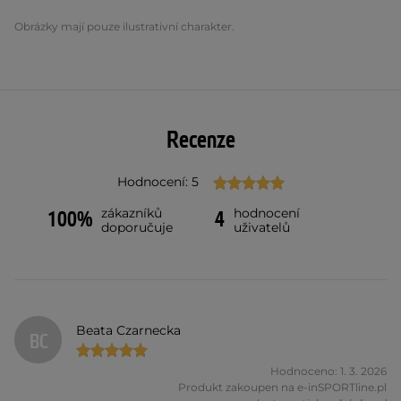
Obrázky mají pouze ilustrativní charakter.
Recenze
Hodnocení: 5
zákazníků
hodnocení
100%
4
doporučuje
uživatelů
Beata Czarnecka
BC
Hodnoceno: 1. 3. 2026
Produkt zakoupen na e-inSPORTline.pl