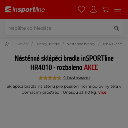
ess
Posilování
Hrazdy, bradla
Nástěnné hrazdy
IN: R=23339
Nástěnná sklápěcí bradla inSPORTline
HR4010 - rozbaleno
AKCE
4 hodnocení
Sklápěcí bradla na stěnu pro posílení horní poloviny těla v
domácím prostředí! Unesou až 110 kg.
více