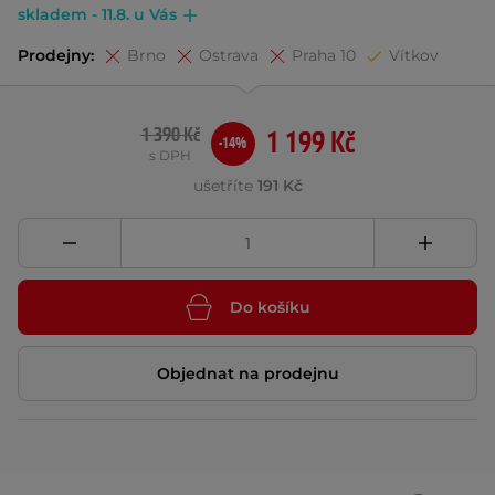
skladem - 11.8. u Vás
Prodejny:
Brno
Ostrava
Praha 10
Vítkov
1 390 Kč
1 199 Kč
-14%
s DPH
ušetříte
191 Kč
Do košíku
Objednat na prodejnu