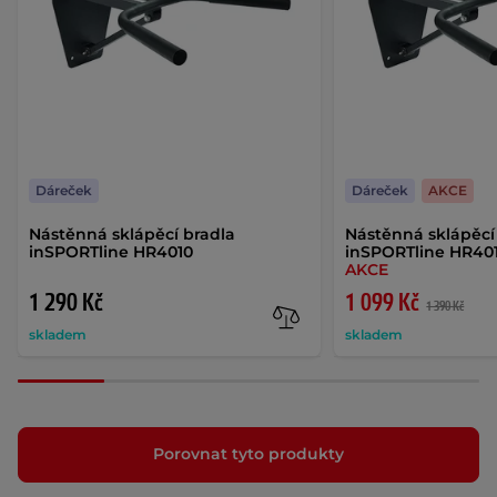
Dáreček
Dáreček
AKCE
Nástěnná sklápěcí bradla
Nástěnná sklápěcí
inSPORTline HR4010
inSPORTline HR4010
AKCE
1 290 Kč
1 099 Kč
1 390 Kč
skladem
skladem
Porovnat tyto produkty