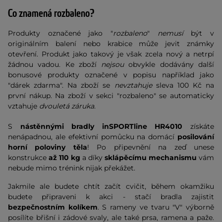
Co znamená rozbaleno?
Produkty označené jako "
rozbaleno
"
nemusí
být v
originálním balení nebo krabice může jevit známky
otevření. Produkt jako takový je však zcela nový a netrpí
žádnou vadou. Ke zboží
nejsou
obvykle dodávány další
bonusové produkty označené v popisu například jako
"dárek zdarma". Na zboží se
nevztahuje
sleva 100 Kč na
první nákup. Na zboží v sekci "rozbaleno" se automaticky
vztahuje
dvouletá záruka
.
S
nástěnnými bradly inSPORTline HR4010
získáte
nenápadnou, ale efektivní pomůcku na domácí
posilování
horní poloviny těla
! Po připevnění na zeď unese
konstrukce
až 110 kg
a díky
sklápěcímu mechanismu
vám
nebude mimo trénink nijak překážet.
Jakmile ale budete chtít začít cvičit, během okamžiku
budete připraveni k akci - stačí bradla zajistit
bezpečnostním kolíkem
. S rameny ve tvaru "V" výborně
posílíte břišní i zádové svaly, ale také prsa, ramena a paže.