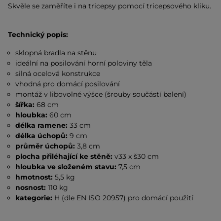
Skvěle se zaměříte i na tricepsy pomocí tricepsového kliku.
Technický popis:
sklopná bradla na stěnu
ideální na posilování horní poloviny těla
silná ocelová konstrukce
vhodná pro domácí posilování
montáž v libovolné výšce (šrouby součástí balení)
šířka:
68 cm
hloubka:
60 cm
délka ramene:
33 cm
délka úchopů:
9 cm
průměr úchopů:
3,8 cm
plocha přiléhající ke stěně:
v33 x š30 cm
hloubka ve složeném stavu:
7,5 cm
hmotnost:
5,5 kg
nosnost:
110 kg
kategorie:
H (dle EN ISO 20957) pro domácí použití