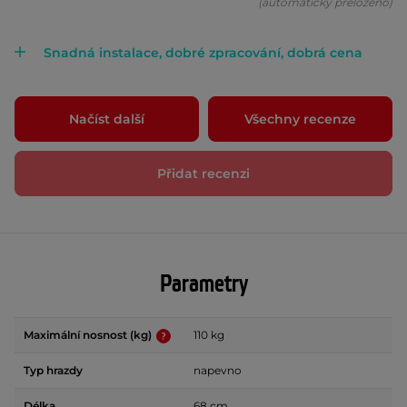
(automaticky přeloženo)
Snadná instalace, dobré zpracování, dobrá cena
Načíst další
Všechny recenze
Přidat recenzi
Parametry
Maximální nosnost (kg)
110 kg
Typ hrazdy
napevno
Délka
68 cm