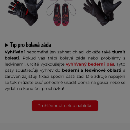
Tip pro bolavá záda
▶️
Vyhřívání
nepomáhá jen zahnat chlad, dokáže také
tlumit
bolesti
. Pokud vás trápí bolavá záda nebo problémy s
ledvinami, určitě vyzkoušejte
vyhřívaný bederní pás
. Tyto
pásy soustřeďují výhřev do
bederní a ledvinové oblasti
a
zároveň zajišťují fixaci spodní části zad. Dle zdroje napájení
se tak můžete buď pohodlně usadit doma na gauči nebo se
vydat na kondiční procházku!
Prohlédnout celou nabídku