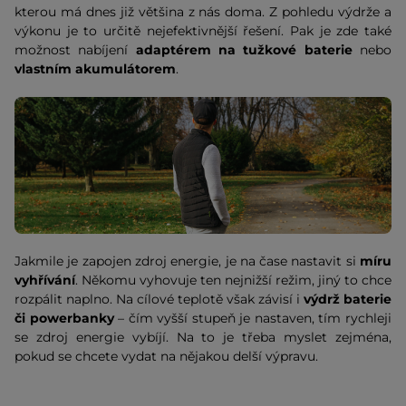
kterou má dnes již většina z nás doma. Z pohledu výdrže a
výkonu je to určitě nejefektivnější řešení. Pak je zde také
možnost nabíjení
adaptérem na tužkové baterie
nebo
vlastním akumulátorem
.
Jakmile je zapojen zdroj energie, je na čase nastavit si
míru
vyhřívání
. Někomu vyhovuje ten nejnižší režim, jiný to chce
rozpálit naplno. Na cílové teplotě však závisí i
výdrž baterie
či powerbanky
– čím vyšší stupeň je nastaven, tím rychleji
se zdroj energie vybíjí. Na to je třeba myslet zejména,
pokud se chcete vydat na nějakou delší výpravu.