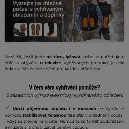
Nezáleží, jestli jdete
na túru, lyžovat
, nebo se potřebujete
ohřát v obýváku
u televize
. Vyhřívaných produktů je celá
řada a u nás najdete něco pro každou příležitost.
V čem vám vyhřívání pomůže?
5 zásadních výhod elektricky vyhřívaného oblečení
✅
↝
Udrží příjemnou teplotu i v mrazech
Vyhřívání
pomůže
stabilizovat tělesnou teplotu
v chladném počasí,
i když se zrovna nehýbete. Nemusíte se ta bát podchlazení
a můžete si s chutí užívat čerstvý vzduch.