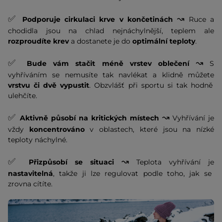
✅
↝
Podporuje cirkulaci krve v končetinách
Ruce a
chodidla jsou na chlad nejnáchylnější, teplem ale
rozproudíte krev
a dostanete je do
optimální teploty
.
✅
↝
Bude vám stačit méně vrstev oblečení
S
vyhříváním se nemusíte tak navlékat a klidně můžete
vrstvu či dvě vypustit
. Obzvlášť při sportu si tak hodně
ulehčíte.
✅
↝
Aktivně působí na kritických místech
Vyhřívání je
vždy
koncentrováno
v oblastech, které jsou na nízké
teploty náchylné.
✅
↝
Přizpůsobí se situaci
Teplota vyhřívání je
nastavitelná
, takže ji lze regulovat podle toho, jak se
zrovna cítíte.