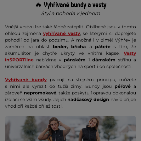
🔥 Vyhřívané bundy a vesty
Styl a pohoda v jednom
Vnější vrstvu lze také řádně zateplit. Oblíbené jsou v tomto
ohledu zejména
vyhřívané vesty
, se kterými si dopřejete
pohodlí od jara do podzimu. A možná i v zimě! Výhřev je
zaměřen na oblast
beder, břicha
a
páteře
s tím, že
akumulátor je chytře ukrytý ve vnitřní kapse.
Vesty
inSPORTline
nabízíme v
pánském i dámském
střihu a
univerzálních barvách vhodných na sport i do společnosti.
Vyhřívané bundy
pracují na stejném principu, můžete
s nimi ale vyrazit do tužší zimy. Bundy jsou
péřové
a
zároveň
nepromokavé
, takže poskytují opravdu dokonalou
izolaci se vším všudy. Jejich
nadčasový design
navíc přijde
vhod při každé příležitosti.