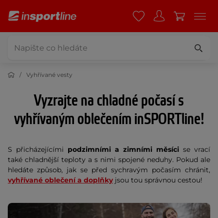
Vyhřívané vesty
Vyzrajte na chladné počasí s
vyhřívaným oblečením inSPORTline!
S přicházejícími
podzimními a zimními měsíci
se vrací
také chladnější teploty a s nimi spojené neduhy. Pokud ale
hledáte způsob, jak se před sychravým počasím chránit,
vyhřívané oblečení a doplňky
jsou tou správnou cestou!