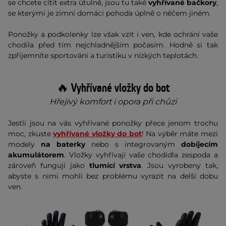
se chcete cítit extra útulně, jsou tu také
vyhřívané bačkory
,
se kterými je zimní domácí pohoda úplně o něčem jiném.
Ponožky a podkolenky lze však vzít i ven, kde ochrání vaše
chodila před tím nejchladnějším počasím. Hodně si tak
zpříjemníte sportování a turistiku v nízkých teplotách.
🔥 Vyhřívané vložky do bot
Hřejivý komfort i opora při chůzi
Jestli jsou na vás vyhřívané ponožky přece jenom trochu
moc, zkuste
vyhřívané vložky do bot
! Na výběr máte mezi
modely
na baterky
nebo s integrovaným
dobíjecím
akumulátorem
. Vložky vyhřívají vaše chodidla zespoda a
zároveň fungují jako
tlumící vrstva
. Jsou vyrobeny tak,
abyste s nimi mohli bez problému vyrazit na delší dobu
ven.