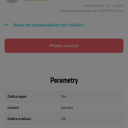
Hodnoceno: 23. 1. 2024
Produkt zakoupen na inSPORTline.cz
Rada od prodávajícího při výběru
Přidat recenzi
Parametry
Délka legín
3/4
Určení
pánské
Délka kraťasů
3/4