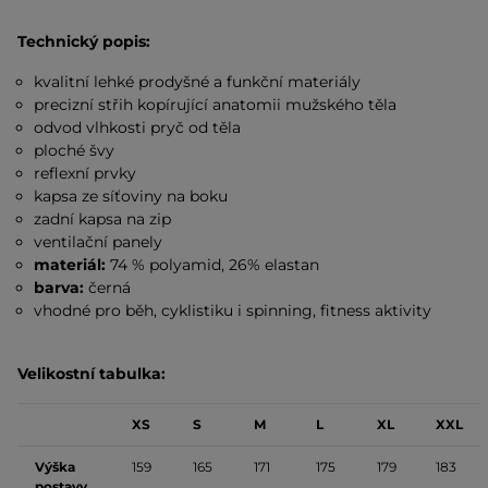
Technický popis:
kvalitní lehké prodyšné a funkční materiály
precizní střih kopírující anatomii mužského těla
odvod vlhkosti pryč od těla
ploché švy
reflexní prvky
kapsa ze síťoviny na boku
zadní kapsa na zip
ventilační panely
materiál:
74 % polyamid, 26% elastan
barva:
černá
vhodné pro běh, cyklistiku i spinning, fitness aktivity
Velikostní tabulka:
XS
S
M
L
XL
XXL
Výška
159
165
171
175
179
183
postavy