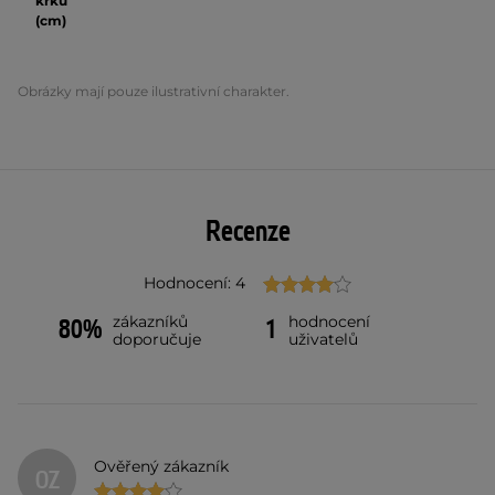
krku
(cm)
Obrázky mají pouze ilustrativní charakter.
Recenze
Hodnocení: 4
zákazníků
hodnocení
80%
1
doporučuje
uživatelů
Ověřený zákazník
OZ