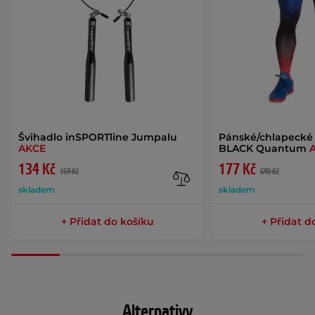
Švihadlo inSPORTline Jumpalu
Pánské/chlapecké 
AKCE
BLACK Quantum
134 Kč
177 Kč
159 Kč
690 Kč
skladem
skladem
+ Přidat do košíku
+ Přidat d
Alternativy