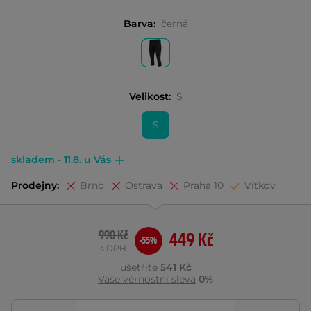
Barva:
černá
Velikost:
S
S
skladem - 11.8. u Vás
Prodejny:
Brno
Ostrava
Praha 10
Vítkov
990 Kč
449 Kč
-55%
s DPH
ušetříte
541 Kč
Vaše věrnostní sleva
0%