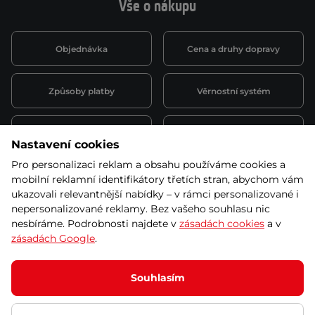
Vše o nákupu
Objednávka
Cena a druhy dopravy
Způsoby platby
Věrnostní systém
Montáž a servis
Reklamace a záruka
Nastavení cookies
Pro personalizaci reklam a obsahu používáme cookies a
Půjčovna
Kariéra
mobilní reklamní identifikátory třetích stran, abychom vám
obchodní podmínky
ukazovali relevantnější nabídky – v rámci personalizované i
nepersonalizované reklamy. Bez vašeho souhlasu nic
nesbíráme. Podrobnosti najdete v
zásadách cookies
a v
zásadách Google
.
© 2026 SEVEN SPORT s.r.o Všechna práva vyhrazena
Podle zákona o evidenci tržeb je prodávající povinen vystavit
Souhlasím
kupujícímu účtenku.
Zároveň je povinen zaevidovat přijatou tržbu u správce daně online; v
případě technického výpadku pak nejpozději do 48 hodin.