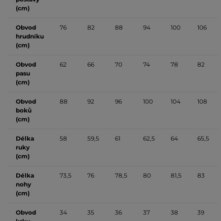
(cm)
Obvod
76
82
88
94
100
106
hrudníku
(cm)
Obvod
62
66
70
74
78
82
pasu
(cm)
Obvod
88
92
96
100
104
108
boků
(cm)
Délka
58
59,5
61
62,5
64
65,5
ruky
(cm)
Délka
73,5
76
78,5
80
81,5
83
nohy
(cm)
Obvod
34
35
36
37
38
39