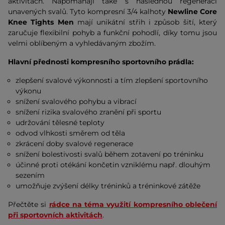
aktivitách. Napomáhají také s následnou regenerací
unavených svalů. Tyto kompresní 3/4 kalhoty
Newline Core
Knee Tights Men
mají unikátní střih i způsob šití, který
zaručuje flexibilní pohyb a funkční pohodlí, díky tomu jsou
velmi oblíbeným a vyhledávaným zbožím.
Hlavní přednosti kompresního sportovního prádla:
zlepšení svalové výkonnosti a tím zlepšení sportovního
výkonu
snížení svalového pohybu a vibrací
snížení rizika svalového zranění při sportu
udržování tělesné teploty
odvod vlhkosti směrem od těla
zkrácení doby svalové regenerace
snížení bolestivosti svalů během zotavení po tréninku
účinné proti otékání končetin vzniklému např. dlouhým
sezením
umožňuje zvýšení délky tréninků a tréninkové zátěže
Přečtěte si
rádce na téma využití kompresního oblečení
při sportovních aktivitách
.