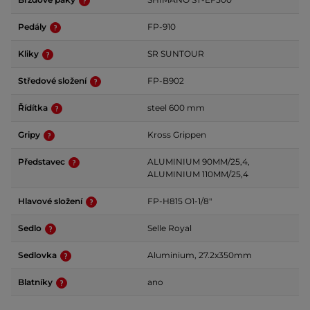
Pedály
FP-910
Kliky
SR SUNTOUR
Středové složení
FP-B902
Řídítka
steel 600 mm
Gripy
Kross Grippen
Představec
ALUMINIUM 90MM/25,4,
ALUMINIUM 110MM/25,4
Hlavové složení
FP-H815 O1-1/8"
Sedlo
Selle Royal
Sedlovka
Aluminium, 27.2x350mm
Blatníky
ano