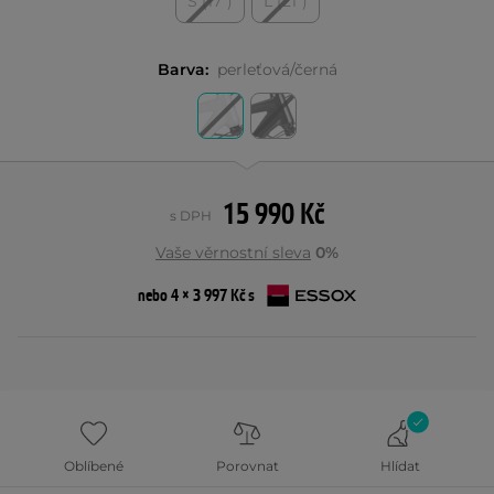
S (17")
L (21")
Barva:
perleťová/černá
15 990 Kč
s DPH
Vaše věrnostní sleva
0%
nebo 4 × 3 997 Kč s
Oblíbené
Porovnat
Hlídat