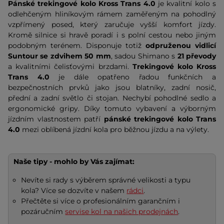
Pánské trekingové kolo Kross Trans 4.0
je kvalitní kolo s
odlehčeným hliníkovým rámem zaměřeným na pohodlný
vzpřímený posed, který zaručuje vyšší komfort jízdy.
Kromě silnice si hravě poradí i s polní cestou nebo jiným
podobným terénem. Disponuje totiž
odpruženou vidlicí
Suntour se zdvihem 50 mm
, sadou Shimano s
21 převody
a kvalitními čelisťovými brzdami.
Trekingové kolo Kross
Trans 4.0
je dále opatřeno řadou funkčních a
bezpečnostních prvků jako jsou blatníky, zadní nosič,
přední a zadní světlo či stojan. Nechybí pohodlné sedlo a
ergonomické gripy. Díky tomuto vybavení a výborným
jízdním vlastnostem patří
pánské
trekingové kolo Trans
4.0
mezi oblíbená jízdní kola pro běžnou jízdu a na výlety.
Naše tipy - mohlo by Vás zajímat:
Nevíte si rady s výběrem správné velikosti a typu
kola? Více se dozvíte v našem
rádci
.
Přečtěte si více o profesionálním garančním i
pozáručním
servise kol na našich prodejnách
.