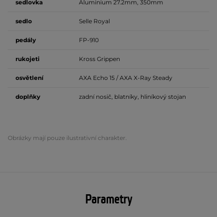
sedlovka
Aluminium 27.2mm, 350mm
sedlo
Selle Royal
pedály
FP-910
rukojeti
Kross Grippen
osvětlení
AXA Echo 15 / AXA X-Ray Steady
doplňky
zadní nosič, blatníky, hliníkový stojan
Obrázky mají pouze ilustrativní charakter.
Parametry