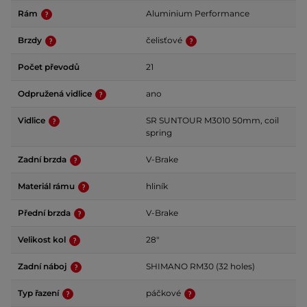
Rám
Aluminium Performance
Brzdy
čelisťové
Počet převodů
21
Odpružená vidlice
ano
Vidlice
SR SUNTOUR M3010 50mm, coil
spring
Zadní brzda
V-Brake
Materiál rámu
hliník
Přední brzda
V-Brake
Velikost kol
28"
Zadní náboj
SHIMANO RM30 (32 holes)
Typ řazení
páčkové