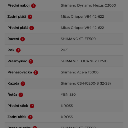
Přední náboj
Shimano Dynamo Nexus C3000
Zadní plášť
Mitas Gripper V84 42-622
Přední plášť
Mitas Gripper V84 42-622
Řazení
SHIMANO ST-EF500
Rok
2021
Přesmykač
SHIMANO TOURNEY TY510
Přehazovačka
Shimano Acera T3000
Kazeta
Shimano CS-HG200-8 (12-28)
Řetěz
YBN S50
Přední ráfek
KROSS
Zadní ráfek
KROSS
Brzdové páky
SHIMANO ST-EF500