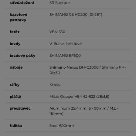
střed.složení
SR Suntour
kazetové
SHIMANO CS HG200 (12-28T)
pastorky
řetěz
YBN S50
brzdy
V-Brake, čelisťové
brzdové
páky
SHIMANO EF500
náboje
Shimano Nexus DH-C3000 / Shimano FH-
RM30
ráfky
Kross
pláště
Mitas Gripper V84 42-622 (28x1,6)
představec
Aluminium 25.4mm (S - 90mm / M,L -
110mm)
řídítka
Steel 600mm