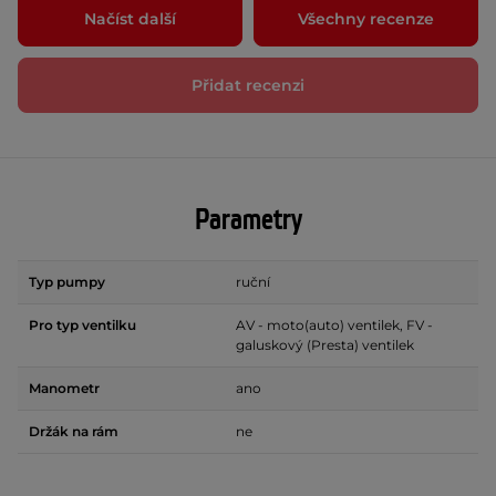
Načíst další
Všechny recenze
Přidat recenzi
Parametry
Typ pumpy
ruční
Pro typ ventilku
AV - moto(auto) ventilek, FV -
galuskový (Presta) ventilek
Manometr
ano
Držák na rám
ne