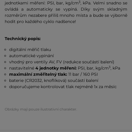
3
jednotkami měření: PSI, bar, kg/cm
, kPa. Velmi snadno se
ovládá a automaticky se vypíná. Díky svým skladným
rozměrům nezabere příliš mnoho místa a bude se výborně
hodit pro každého cyklo nadšence!
Technický popis:
digitální měřič tlaku
automatické vypínání
vhodný pro ventily AV, FV (redukce součástí balení)
3
nastavitelné
4 jednotky měření:
PSI, bar, kg/cm
, kPa
maximální změřitelný tlak:
11 bar / 160 PSI
baterie (CR2032, knoflíková) součástí balení
doporučujeme kontrolovat tlak nejméně 1x za měsíc
Obrázky mají pouze ilustrativní charakter.