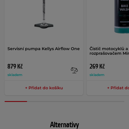
Servisní pumpa Kellys Airflow One
Čistič motocyklů a 
rozprašovačem Min
879 Kč
269 Kč
skladem
skladem
+ Přidat do košíku
+ Přidat d
Alternativy