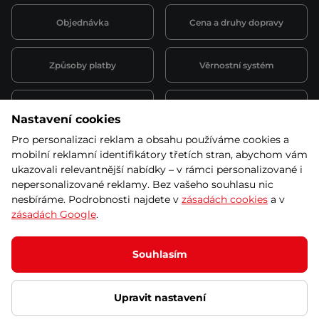
Objednávka
Cena a druhy dopravy
Způsoby platby
Věrnostní systém
Montáž a servis
Reklamace a záruka
Nastavení cookies
Pro personalizaci reklam a obsahu používáme cookies a
Půjčovna
Kariéra
mobilní reklamní identifikátory třetích stran, abychom vám
obchodní podmínky
ukazovali relevantnější nabídky – v rámci personalizované i
nepersonalizované reklamy. Bez vašeho souhlasu nic
nesbíráme. Podrobnosti najdete v
zásadách cookies
a v
zásadách Google
.
© 2026 SEVEN SPORT s.r.o Všechna práva vyhrazena
Podle zákona o evidenci tržeb je prodávající povinen vystavit
Souhlasím
kupujícímu účtenku.
Zároveň je povinen zaevidovat přijatou tržbu u správce daně online; v
případě technického výpadku pak nejpozději do 48 hodin.
Upravit nastavení
Ochrana osobních údajů
Nastavení cookies
Vnitřní oznamovací
systém
Prohlášení přístupnosti