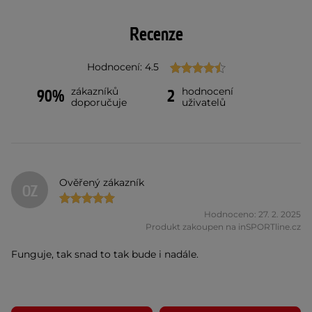
Recenze
Hodnocení: 4.5
zákazníků
hodnocení
90%
2
doporučuje
uživatelů
Ověřený zákazník
OZ
Hodnoceno: 27. 2. 2025
Produkt zakoupen na inSPORTline.cz
Funguje, tak snad to tak bude i nadále.