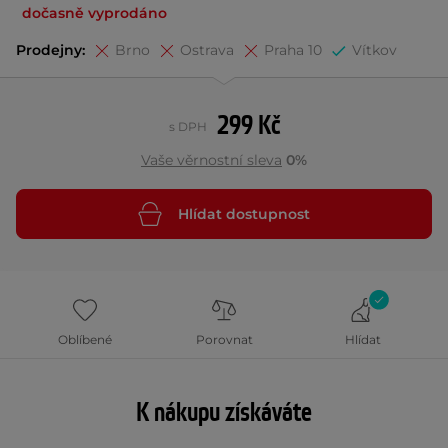
dočasně vyprodáno
Prodejny:
Brno
Ostrava
Praha 10
Vítkov
299 Kč
s DPH
Vaše věrnostní sleva
0%
Hlídat dostupnost
Oblíbené
Porovnat
Hlídat
K nákupu získáváte