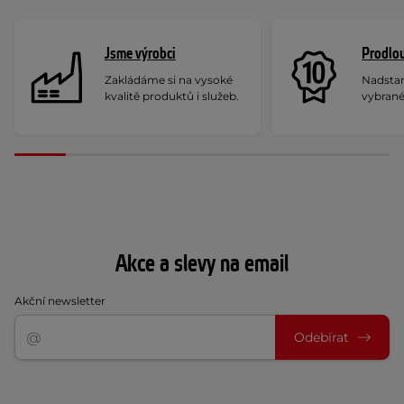
Jsme výrobci
Prodlou
Zakládáme si na vysoké
Nadstan
kvalitě produktů i služeb.
vybrané
Akce a slevy na email
Akční newsletter
Odebírat