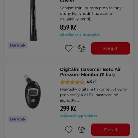
Covert
Servisní mini pumpa pro všechny
druhy kol, vhodná na auto a
galuskový ventil, …
859 Kč
skladem na prodejně
Dáreček
Koupit
Digitální tlakoměr Beto Air
Pressure Monitor (11 bar)
4.5
(2)
Praktický digitální tlakoměr, vhodný
pro ventily AV i FV, nastavitelné
jednotky …
299 Kč
dočasně vyprodáno
Dáreček
Detail