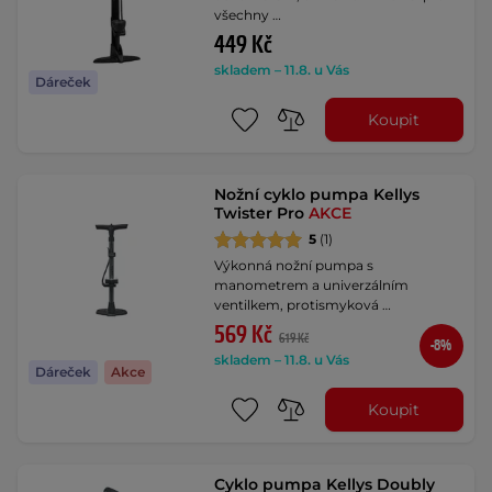
všechny …
449 Kč
skladem – 11.8. u Vás
Dáreček
Koupit
Nožní cyklo pumpa Kellys
Twister Pro
AKCE
5
(1)
Výkonná nožní pumpa s
manometrem a univerzálním
ventilkem, protismyková …
569 Kč
619 Kč
-8%
skladem – 11.8. u Vás
Dáreček
Akce
Koupit
Cyklo pumpa Kellys Doubly