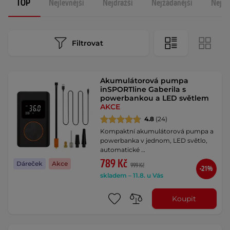
TOP
Nejlevnější
Nejdražší
Nejžádanější
Nejno
Filtrovat
Akumulátorová pumpa
inSPORTline Gaberila s
powerbankou a LED světlem
AKCE
4.8
(24)
Kompaktní akumulátorová pumpa a
powerbanka v jednom, LED světlo,
automatické …
789 Kč
Dáreček
Akce
999 Kč
-21%
skladem – 11.8. u Vás
Koupit