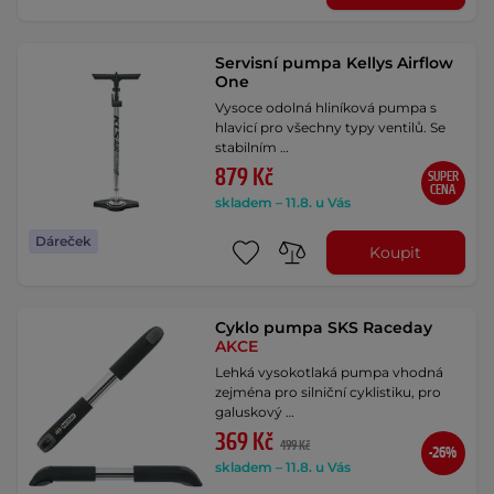
Servisní pumpa Kellys Airflow
One
Vysoce odolná hliníková pumpa s
hlavicí pro všechny typy ventilů. Se
stabilním …
879 Kč
SUPER
CENA
skladem – 11.8. u Vás
Dáreček
Koupit
Cyklo pumpa SKS Raceday
AKCE
Lehká vysokotlaká pumpa vhodná
zejména pro silniční cyklistiku, pro
galuskový …
369 Kč
499 Kč
-26%
skladem – 11.8. u Vás