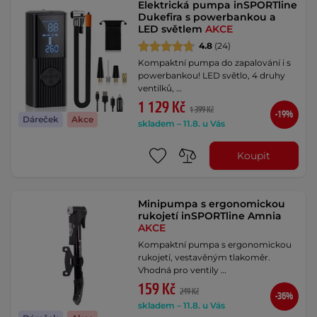
Elektrická pumpa inSPORTline
Dukefira s powerbankou a
LED světlem
AKCE
4.8
(24)
Kompaktní pumpa do zapalování i s
powerbankou! LED světlo, 4 druhy
ventilků, …
1 129 Kč
1 399 Kč
-19%
Dáreček
Akce
skladem – 11.8. u Vás
Koupit
Minipumpa s ergonomickou
rukojetí inSPORTline Amnia
AKCE
Kompaktní pumpa s ergonomickou
rukojetí, vestavěným tlakoměr.
Vhodná pro ventily …
159 Kč
249 Kč
-36%
skladem – 11.8. u Vás