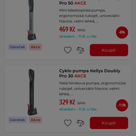
Pro 50
AKCE
Mini teleskopická pumpa,
ergonomická rukojeť, univerzální
hlavice, velmi lehká, …
469 Kč
499 Kč
-6%
skladem – 11.8. u Vás
Dáreček
Akce
Koupit
Cyklo pumpa Kellys Doubly
Pro 30
AKCE
Malá hliníková pumpa, ergonomická
rukojeť, univerzální hlavice, velmi
lehká, …
329 Kč
369 Kč
-11%
skladem – 11.8. u Vás
Dáreček
Akce
Koupit