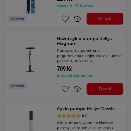
skladem – 11.8. u Vás
Koupit
Dáreček
Nožní cyklo pumpa Kellys
Magnum
Pumpa s manometrem,
pogumovaná rukojeť, eloxová úprava
povrchu, univerzální …
709 Kč
dočasně vyprodáno
Dáreček
Detail
Cyklo pumpa Kellys Classic
5
(1)
Mini pumpa s výkonem klasické
pumpy, velmi lehká, autoventil i