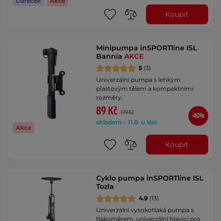
Dáreček
Akce
Koupit
Minipumpa inSPORTline ISL
Bannia
AKCE
5
(3)
Univerzální pumpa s lehkým
plastovým tělem a kompaktními
rozměry.
89 Kč
149 Kč
-40%
skladem – 11.8. u Vás
Akce
Koupit
Cyklo pumpa inSPORTline ISL
Tozla
4.9
(13)
Univerzální vysokotlaká pumpa s
tlakoměrem, univerzální hlavicí pro