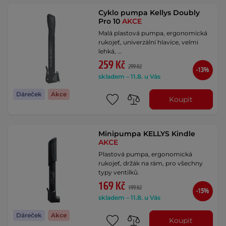
Cyklo pumpa Kellys Doubly
Pro 10
AKCE
Malá plastová pumpa, ergonomická
rukojeť, univerzální hlavice, velmi
lehká, …
259 Kč
299 Kč
-13%
skladem – 11.8. u Vás
Dáreček
Akce
Koupit
Minipumpa KELLYS Kindle
AKCE
Plastová pumpa, ergonomická
rukojeť, držák na rám, pro všechny
typy ventilků.
169 Kč
199 Kč
-15%
skladem – 11.8. u Vás
Dáreček
Akce
Koupit