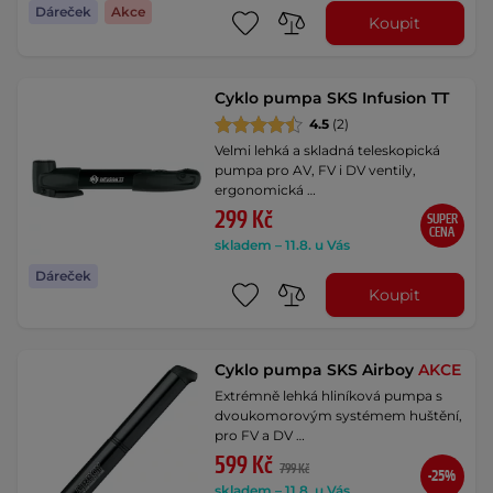
Dáreček
Akce
Koupit
Cyklo pumpa SKS Infusion TT
4.5
(2)
Velmi lehká a skladná teleskopická
pumpa pro AV, FV i DV ventily,
ergonomická …
299 Kč
SUPER
CENA
skladem – 11.8. u Vás
Dáreček
Koupit
Cyklo pumpa SKS Airboy
AKCE
Extrémně lehká hliníková pumpa s
dvoukomorovým systémem huštění,
pro FV a DV …
599 Kč
799 Kč
-25%
skladem – 11.8. u Vás