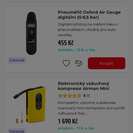
Pneuměřič Oxford Air Gauge
digitální (0-6,5 bar)
Digitální přístroj na měření tlaku v
pneumatikách, vhodný pro auto
ventilky.
455 Kč
skladem – 12.8. u Vás
Dáreček
Koupit
Elektronický vzduchový
kompresor Airman Mini
5
(1)
Kompaktní, výkonný a dokonale
tvarovaný mini kompresor pro rychlé
nafouknutí bez …
1 690 Kč
skladem – 11.8. u Vás
Dáreček