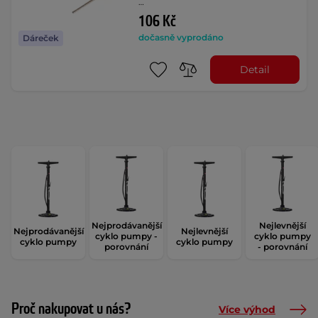
…
106 Kč
dočasně vyprodáno
Dáreček
Detail
Nejprodávanější
Nejlevnější
Nejprodávanější
Nejlevnější
cyklo pumpy -
cyklo pumpy
cyklo pumpy
cyklo pumpy
porovnání
- porovnání
Proč nakupovat u nás?
Více výhod