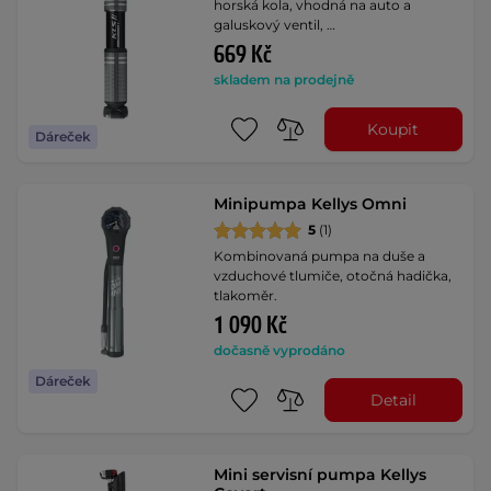
horská kola, vhodná na auto a
galuskový ventil, …
669 Kč
skladem na prodejně
Koupit
Dáreček
Minipumpa Kellys Omni
5
(1)
Kombinovaná pumpa na duše a
vzduchové tlumiče, otočná hadička,
tlakoměr.
1 090 Kč
dočasně vyprodáno
Dáreček
Detail
Mini servisní pumpa Kellys