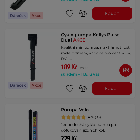
Koupit
Dáreček
Akce
Cyklo pumpa Kellys Pulse
Dual
AKCE
Kvalitní minipumpa, nízká hmotnost,
malé rozměry, vhodné pro ventily FV,
DV i …
189 Kč
219 Kč
-14%
skladem – 11.8. u Vás
Dáreček
Akce
Koupit
Pumpa Velo
4.9
(10)
Jednoduchá cyklo pumpa pro
dofukování jízdních kol.
229 Kč