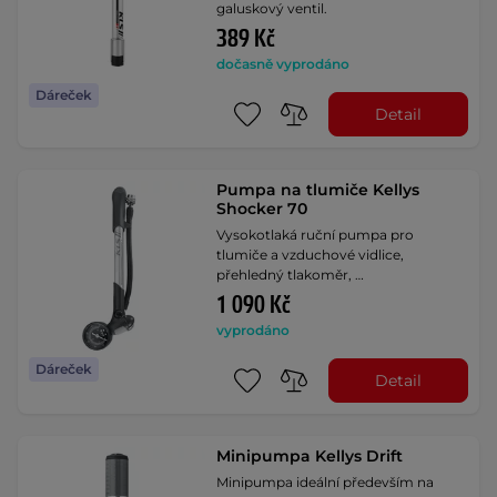
galuskový ventil.
389 Kč
dočasně vyprodáno
Dáreček
Detail
Pumpa na tlumiče Kellys
Shocker 70
Vysokotlaká ruční pumpa pro
tlumiče a vzduchové vidlice,
přehledný tlakoměr, …
1 090 Kč
vyprodáno
Dáreček
Detail
Minipumpa Kellys Drift
Minipumpa ideální především na