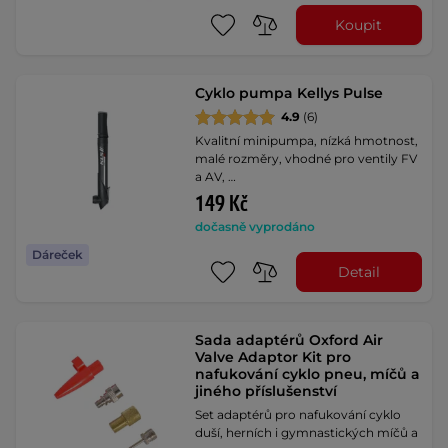
Koupit
Cyklo pumpa Kellys Pulse
4.9
(6)
Kvalitní minipumpa, nízká hmotnost,
malé rozměry, vhodné pro ventily FV
a AV, …
149 Kč
dočasně vyprodáno
Dáreček
Detail
Sada adaptérů Oxford Air
Valve Adaptor Kit pro
nafukování cyklo pneu, míčů a
jiného příslušenství
Set adaptérů pro nafukování cyklo
duší, herních i gymnastických míčů a