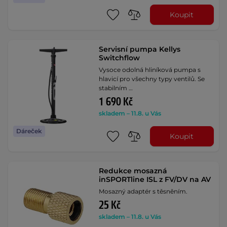
Koupit
Servisní pumpa Kellys
Switchflow
Vysoce odolná hliníková pumpa s
hlavicí pro všechny typy ventilů. Se
stabilním …
1 690 Kč
skladem – 11.8. u Vás
Dáreček
Koupit
Redukce mosazná
inSPORTline ISL z FV/DV na AV
Mosazný adaptér s těsněním.
25 Kč
skladem – 11.8. u Vás