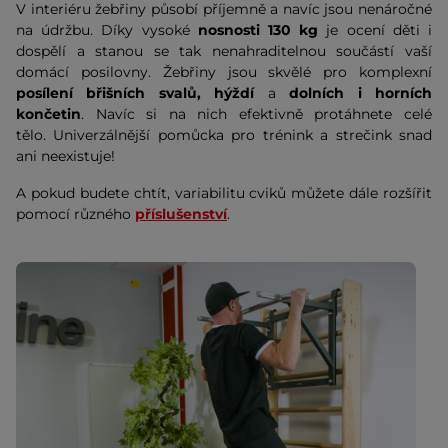
V interiéru žebřiny působí příjemně a navíc jsou nenáročné
na údržbu. Díky vysoké
nosnosti 130 kg
je ocení děti i
dospělí a stanou se tak nenahraditelnou součástí vaší
domácí posilovny. Žebřiny jsou skvělé pro komplexní
posílení břišních svalů, hýždí
a
dolních i horních
končetin
. Navíc si na nich efektivně protáhnete celé
tělo. Univerzálnější pomůcka pro trénink a strečink snad
ani neexistuje!
A pokud budete chtít, variabilitu cviků můžete dále rozšířit
pomocí různého
příslušenství
.