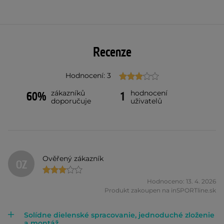
Recenze
Hodnocení: 3
zákazníků
hodnocení
60%
1
doporučuje
uživatelů
Ověřený zákazník
OZ
Hodnoceno: 13. 4. 2026
Produkt zakoupen na inSPORTline.sk
Solídne dielenské spracovanie, jednoduché zloženie
a montáž.