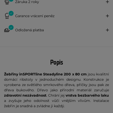
Záruka 2 roky
Garance vrácení peněz
Odložená platba
Popis
Žebřiny inSPORTline Steadyline 200 x 80 cm
jsou kvalitní
domácí ribstoly v jednoduchém designu. Konstrukce je
vyrobena ze světlého smrkového dřeva, příčky jsou pak ze
dřeva bukového. Dřevo jako přírodní materiál zaručuje
zdravotní nezávadnost
. Chrání jej
vrstva bezbarvého laku
a zvyšuje jeho odolnost vůči vnějším vlivům. Instalace
žebřin je snadná a zvládne ji každý.