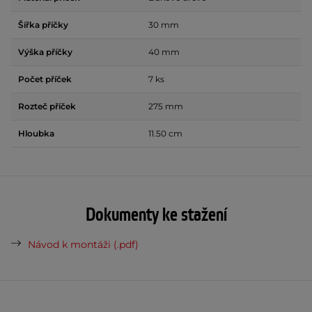
Šířka příčky
30 mm
Výška příčky
40 mm
Počet příček
7 ks
Rozteč příček
275 mm
Hloubka
11.50 cm
Dokumenty ke stažení
Návod k montáži (.pdf)