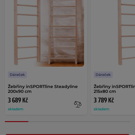
Dáreček
Dáreček
Žebřiny inSPORTline Steadyline
Žebřiny inSPORTli
200x90 cm
215x80 cm
3 689 Kč
3 789 Kč
skladem
skladem