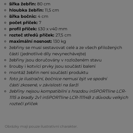
šířka žebřin:
80 cm
hloubka žebřin:
11,5 cm
šířka bočnic:
4 cm
počet příček:
7
profil příček:
š30 x
v40 mm
rozteč středů příček:
27,5 cm
maximální nosnost:
130 kg
žebřiny se musí sestavovat celé a ze všech přiložených
částí (jednotlivé díly nevynechávejte)
žebřiny jsou doručovány v rozloženém stavu
šrouby i kotvící prvky jsou součástí balení
montáž žebřin není součástí produktu
foto je ilustrační, bočnice nemusí být ve spodní
části zkosené, v závislosti na šarži
žebřiny nejsou kompatibilní s hrazdou inSPORTline LCR-
1115 a bradly 2v1 inSPORTline LCR-11114B z důvodu velkých
roztečí příček
Obrázky mají pouze ilustrativní charakter.