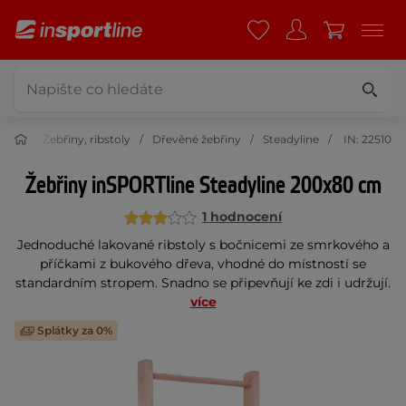
čení
Žebřiny, ribstoly
Dřevěné žebřiny
Steadyline
IN: 22510
Žebřiny inSPORTline Steadyline 200x80 cm
1 hodnocení
Jednoduché lakované ribstoly s bočnicemi ze smrkového a
příčkami z bukového dřeva, vhodné do místností se
standardním stropem. Snadno se připevňují ke zdi i udržují.
více
Splátky za 0%