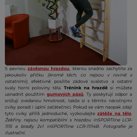
S pevnou
závěsnou hrazdou
, kterou snadno zachytíte za
jakoukoliv příčku
(kromě těch, co nejsou v rovině s
ostatními)
, efektivně posílíte zádové svalstvo a ostatní
svaly horní poloviny těla.
Trénink na hrazdě
si můžete
usnadnit použitím
gumových pásů
. Ty poskytují odpor a
snižují zvedanou hmotnost, takže si s těmito náročnými
cviky poradí i úplní začátečníci. Pokud se vám naopak zdají
tyto cviky příliš jednoduché, vyzkoušejte
zátěže na tělo
.
Žebřiny nejsou kompatibilní s hrazdou inSPORTline LCR-
1115 a bradly 2v1 inSPORTline LCR-11114B. Fotografie je
ilustrační.