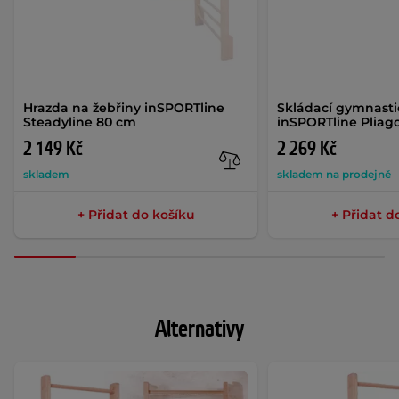
Hrazda na žebřiny inSPORTline
Skládací gymnasti
Steadyline 80 cm
inSPORTline Pliag
2 149 Kč
2 269 Kč
skladem
skladem na prodejně
+ Přidat do košíku
+ Přidat d
Alternativy