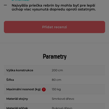
Najvyššia priečka rebrín by mohla byť pre lepší
úchop viac vysunutá dopredu oproti ostatným.
Přidat recenzi
Parametry
Výška konstrukce
200 cm
Šířka
80 cm
Maximální nosnost (kg)
130 kg
Materiál stojny
Smrkové dřevo
Materiál příček
Bukové dřevo