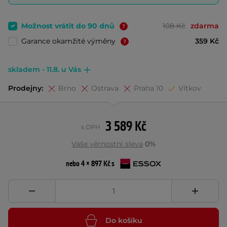
Možnost vrátit do 90 dnů
108 Kč
zdarma
Garance okamžité výměny
359 Kč
skladem - 11.8. u Vás
Prodejny:
Brno
Ostrava
Praha 10
Vítkov
3 589 Kč
s DPH
Vaše věrnostní sleva
0%
nebo 4 × 897 Kč s
Do košíku