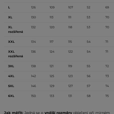
L
126
109
107
52
69
XL
130
113
111
53
70
XL
132
120
118
53
70
rozšířená
XXL
134
117
115
54
71
XXL
136
124
122
54
71
rozšířená
3XL
138
121
119
55
72
4XL
142
125
123
56
73
5XL
146
129
127
57
74
6XL
150
133
131
58
75
Jak měřit:
Jedná se o
vnější rozměry
oblečení při mírném