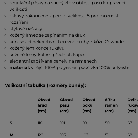
regulační pásky na suchý zip v oblasti pasu k upravení
velikosti
rukávy zakončené zipem o velikosti 8 pro možnost
rozšíření
stylové nášivky
kožený límec se zapínáním na druk
kontrastní dekorativní barevné pruhy z kůže Cowhide
kožený lem konce rukávů
kožené lemy kolem předních kapes
elegantní prošívané panely na ramenech
materiál:
vnější 100% polyester, podšívka 100% polyester
Velikostní tabulka (rozměry bundy):
Obvod
Obvod
Obvod
Šířka
Délk
hrudi
pasu
boků
ramen
ruká
(cm)
(cm)
(cm)
(cm)
(cm)
S
118
101
99
50
67
M
122
105
103
51
68