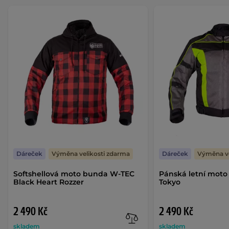
Dáreček
Výměna velikosti zdarma
Dáreček
Výměna ve
Softshellová moto bunda W-TEC
Pánská letní mot
Black Heart Rozzer
Tokyo
2 490 Kč
2 490 Kč
skladem
skladem