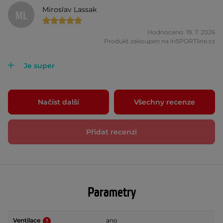
Miroslav Lassak
ML
Hodnoceno: 19. 7. 2026
Produkt zakoupen na inSPORTline.cz
Je super
Načíst další
Všechny recenze
Přidat recenzi
Parametry
Ventilace
ano