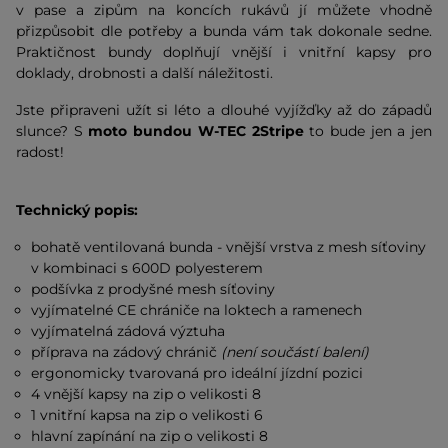
v pase a zipům na koncích rukávů jí můžete vhodně
přizpůsobit dle potřeby a bunda vám tak dokonale sedne.
Praktičnost bundy doplňují vnější i vnitřní kapsy pro
doklady, drobnosti a další náležitosti.
Jste připraveni užít si léto a dlouhé vyjížďky až do západů
slunce? S
moto bundou W-TEC 2Stripe
to bude jen a jen
radost!
Technický popis:
bohatě ventilovaná bunda - vnější vrstva z mesh síťoviny
v kombinaci s 600D polyesterem
podšívka z prodyšné mesh síťoviny
vyjímatelné CE chrániče na loktech a ramenech
vyjímatelná zádová výztuha
příprava na zádový chránič
(není součástí balení)
ergonomicky tvarovaná pro ideální jízdní pozici
4 vnější kapsy na zip o velikosti 8
1 vnitřní kapsa na zip o velikosti 6
hlavní zapínání na zip o velikosti 8