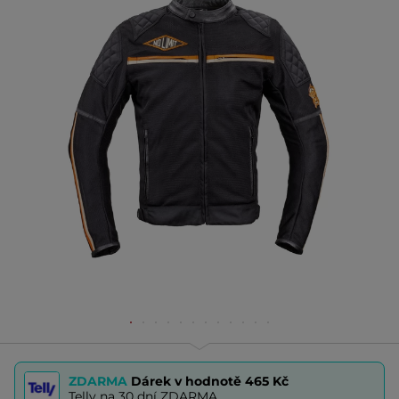
ZDARMA
Dárek v hodnotě
465 Kč
Telly na 30 dní ZDARMA