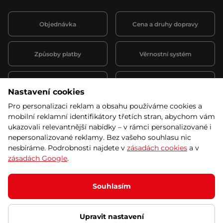
Objednávka
Cena a druhy dopravy
Způsoby platby
Věrnostní systém
Montáž a servis
Reklamace a záruka
Nastavení cookies
Pro personalizaci reklam a obsahu používáme cookies a
Půjčovna
Kariéra
mobilní reklamní identifikátory třetích stran, abychom vám
obchodní podmínky
ukazovali relevantnější nabídky – v rámci personalizované i
nepersonalizované reklamy. Bez vašeho souhlasu nic
nesbíráme. Podrobnosti najdete v
zásadách cookies
a v
zásadách Google
.
© 2026 SEVEN SPORT s.r.o Všechna práva vyhrazena
Podle zákona o evidenci tržeb je prodávající povinen vystavit
Souhlasím
kupujícímu účtenku.
Zároveň je povinen zaevidovat přijatou tržbu u správce daně online; v
případě technického výpadku pak nejpozději do 48 hodin.
Upravit nastavení
Ochrana osobních údajů
Nastavení cookies
Vnitřní oznamovací