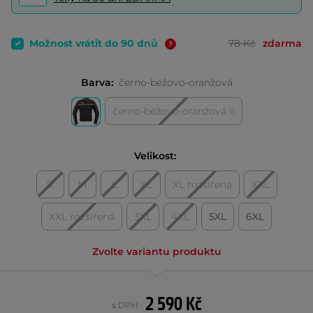
Možnost vrátit do 90 dnů
78 Kč
zdarma
Barva:
černo-béžovo-oranžová
černo-béžovo-oranžová II
Velikost:
S
M
L
XL
XL rozšířená
XXL
XXL rozšířená
3XL
4XL
5XL
6XL
Zvolte variantu produktu
2 590 Kč
s DPH