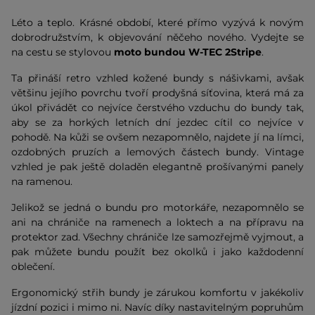
Léto a teplo. Krásné období, které přímo vyzývá k novým
dobrodružstvím, k objevování něčeho nového. Vydejte se
na cestu se stylovou
moto bundou W-TEC 2Stripe
.
Ta přináší retro vzhled kožené bundy s nášivkami, avšak
většinu jejího povrchu tvoří prodyšná síťovina, která má za
úkol přivádět co nejvíce čerstvého vzduchu do bundy tak,
aby se za horkých letních dní jezdec cítil co nejvíce v
pohodě. Na kůži se ovšem nezapomnělo, najdete jí na límci,
ozdobných pruzích a lemových částech bundy. Vintage
vzhled je pak ještě doladěn elegantně prošívanými panely
na ramenou.
Jelikož se jedná o bundu pro motorkáře, nezapomnělo se
ani na chrániče na ramenech a loktech a na přípravu na
protektor zad. Všechny chrániče lze samozřejmě vyjmout, a
pak můžete bundu
použít bez okolků i jako každodenní
oblečení.
Ergonomický střih bundy je zárukou komfortu v jakékoliv
jízdní pozici i mimo ni. Navíc díky nastavitelným popruhům