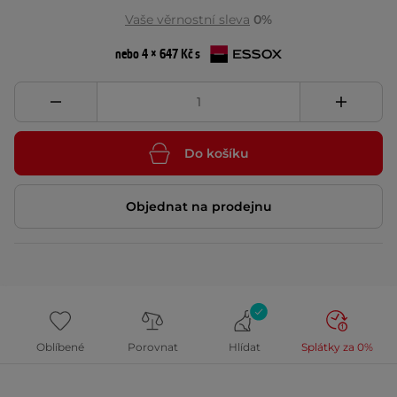
Vaše věrnostní sleva
0%
nebo 4 × 647 Kč s
Do košíku
Objednat na prodejnu
Oblíbené
Porovnat
Hlídat
Splátky za 0%