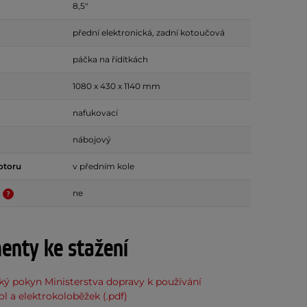
8,5"
přední elektronická, zadní kotoučová
páčka na řídítkách
1080 x 430 x 1140 mm
nafukovací
nábojový
otoru
v předním kole
e
ne
nty ke stažení
ý pokyn Ministerstva dopravy k používání
ol a elektrokoloběžek (.pdf)