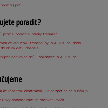
použití (.pdf)
ujete poradit?
, proč si pořídit eliptický trenažér
óna ve vzduchu - trampolíny inSPORTline Irbiso
do oblak děti i dospělé
stupná posilovna snů! Spouštíme inSPORTline
u
učujeme
 ke každému elektrokolu. Tisíce zpět na další nákup.
: Nový podcast vám dá motivaci cvičit