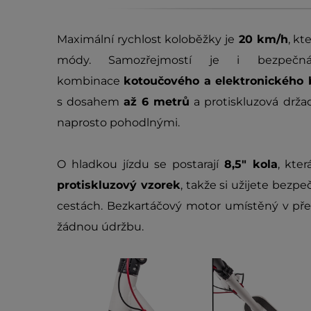
Maximální rychlost koloběžky je
20 km/h
, kt
módy. Samozřejmostí je i bezpečn
kombinace
kotoučového a elektronického
s dosahem
až 6 metrů
a protiskluzová držad
naprosto pohodlnými.
O hladkou jízdu se postarají
8,5" kola
, kte
protiskluzový vzorek
, takže si užijete bezp
cestách. Bezkartáčový motor umístěný v pře
žádnou údržbu.