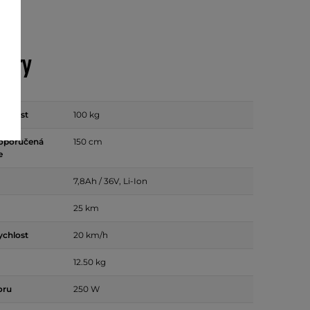
etry
nosnost
100 kg
doporučená
150 cm
e
7,8Ah / 36V, Li-Ion
25 km
ychlost
20 km/h
12.50 kg
oru
250 W