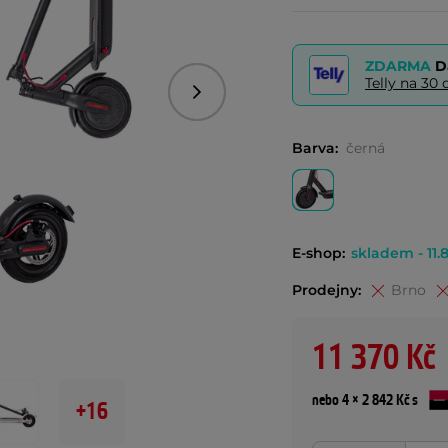
ZDARMA
D
Telly na 3
Následující
Barva:
černá
E-shop:
skladem - 11.8
Prodejny:
Brno
11 370 Kč
nebo 4 × 2 842 Kč s
+16