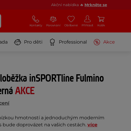
Akční nabídka 🔥
Mrkněte se
Kontakty
Porovnání
Oblíbené
Přihlásit
Košík
ada
Pro děti
Professional
Akce
oloběžka inSPORTline Fulmino
černá
AKCE
cení
s nízkou hmotností a jednoduchým moderním
s bude doprovázet na vašich cestách.
více