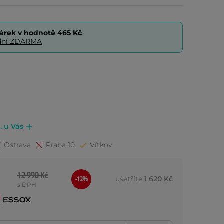
árek v hodnotě
465 Kč
0 dní ZDARMA
. u Vás
Ostrava
Praha 10
Vítkov
12 990 Kč
ušetříte
1 620 Kč
-12%
s DPH