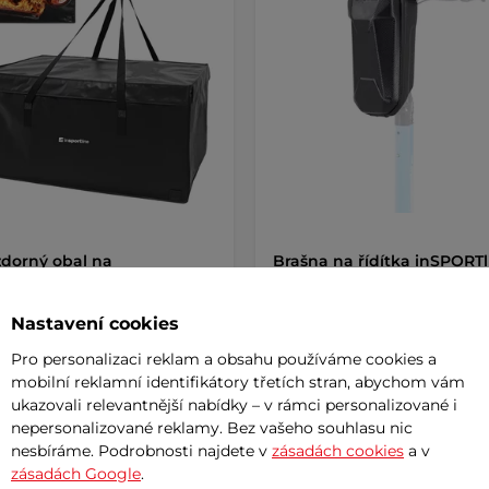
dorný obal na
Brašna na řídítka inSPORTl
okoloběžky inSPORTline
Reuniro
ex 132x70x69 cm
AKCE
Nastavení cookies
 Kč
399 Kč
3 689 Kč
Pro personalizaci reklam a obsahu používáme cookies a
m
skladem
mobilní reklamní identifikátory třetích stran, abychom vám
ukazovali relevantnější nabídky – v rámci personalizované i
+ Přidat do košíku
+ Přidat do košíku
nepersonalizované reklamy. Bez vašeho souhlasu nic
nesbíráme. Podrobnosti najdete v
zásadách cookies
a v
zásadách Google
.