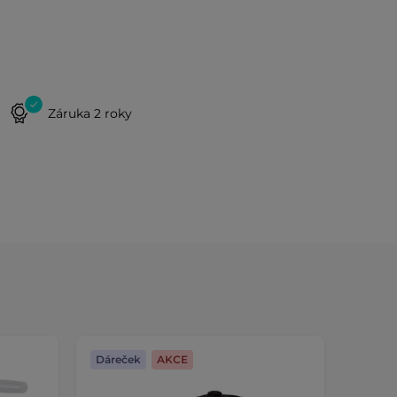
Záruka 2 roky
Dáreček
AKCE
Dáreč
Výměna