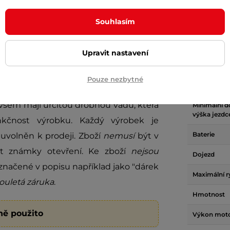
Souhlasím
Param
Upravit nastavení
Pouze nezbytné
Maximální 
ovšem mají určitou drobnou vadu, která
Minimální 
výška jezdc
kčnost výrobku. Každý výrobek je
Baterie
uvolněn k prodeji. Zboží
nemusí
být v
it známky otevření. Ke zboží
nejsou
Dojezd
načené v popisu například jako "dárek
Maximální r
ouletá záruka
.
Hmotnost
ně použito
Výkon mot