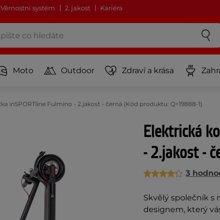
Věrnostní systém
2. jakost
Kariéra
Moto
Outdoor
Zdraví a krása
Zahr
žka inSPORTline Fulmino - 2.jakost - černá (Kód produktu: Q=19888-1)
Elektrická k
- 2.jakost - 
3 hodno
Skvělý společník 
designem, který vá