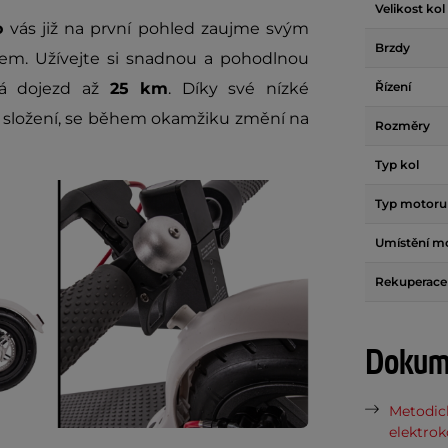
Velikost kol
no
vás již na první pohled zaujme svým
Brzdy
em. Užívejte si snadnou a pohodlnou
má dojezd až
25 km
. Díky své nízké
Řízení
ložení, se během okamžiku změní na
Rozměry
Typ kol
Typ motoru
Umístění m
Rekuperac
Dokume
Metodick
elektrok