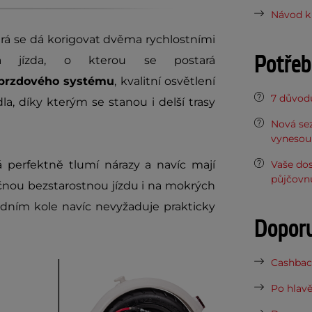
Návod k 
erá se dá korigovat dvěma rychlostními
Potřeb
á jízda, o kterou se postará
 brzdového systému
, kvalitní osvětlení
7 důvodů
la, díky kterým se stanou i delší trasy
Nová sez
vynesou 
Vaše do
rá perfektně tlumí nárazy a navíc mají
půjčovn
ečnou bezstarostnou jízdu i na mokrých
dním kole navíc nevyžaduje prakticky
Dopor
Cashback
Po hlavě