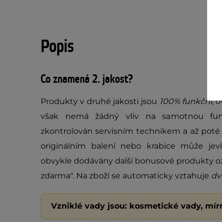
Popis
Co znamená 2. jakost?
Produkty v druhé jakosti jsou
100% funkční
, 
však nemá žádný vliv na samotnou fun
zkontrolován servisním technikem a až poté 
originálním balení nebo krabice může jev
obvykle dodávány další bonusové produkty oz
zdarma". Na zboží se automaticky vztahuje
dv
Vzniklé vady jsou: kosmetické vady, mír