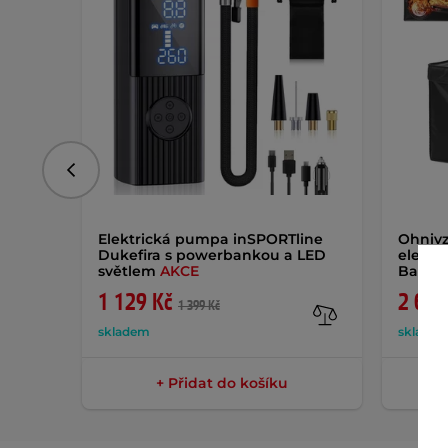
Předchozí
Elektrická pumpa inSPORTline
Ohnivz
Dukefira s powerbankou a LED
elektr
světlem
AKCE
Bascot
1 129 Kč
2 649
1 399 Kč
skladem
sklade
+ Přidat do košíku