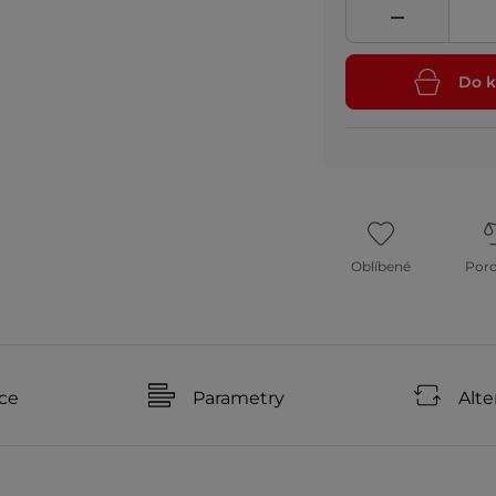
Do k
Oblíbené
Por
ce
Parametry
Alte