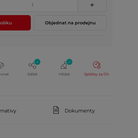
ošíku
Objednat na prodejnu
ovnat
Sdílet
Hlídat
Splátky za 0%
rnativy
Dokumenty