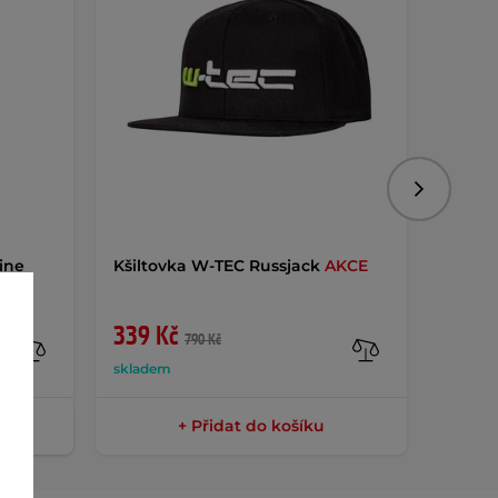
Následujíc
ine
Kšiltovka W-TEC Russjack
AKCE
Frees
PNK
A
339 Kč
378 
790 Kč
skladem
sklade
+ Přidat do košíku