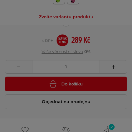
Zvolte variantu produktu
289 Kč
SUPER
s DPH
CENA
Vaše věrnostní sleva
0%
Do košíku
Objednat na prodejnu