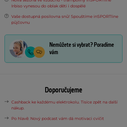
Nová sezóna ve vzduchu - trampolíny inSPORTline
Irbiso vynesou do oblak děti i dospělé
Vaše dostupná posilovna snů! Spouštíme inSPORTline
půjčovnu
Nemůžete si vybrat? Poradíme
vám
Doporučujeme
Cashback ke každému elektrokolu. Tisíce zpět na další
nákup.
Po hlavě: Nový podcast vám dá motivaci cvičit