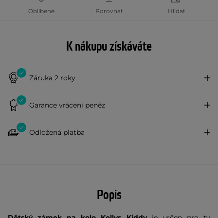
Oblíbené
Porovnat
Hlídat
K nákupu získáváte
Záruka 2 roky
Garance vrácení peněz
Odložená platba
Popis
Dětský zámek na kolo Kellys Kiddy
je určen pro ty