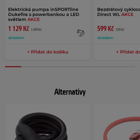
Elektrická pumpa inSPORTline
Bezdrátový cykloc
Dukefira s powerbankou a LED
Direct WL
AKCE
světlem
AKCE
1 129 Kč
599 Kč
1 399 Kč
729 Kč
skladem
skladem
+ Přidat do košíku
+ Přidat d
Alternativy