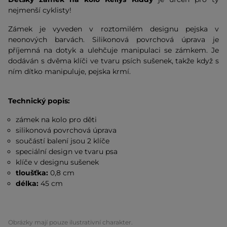
nejmenší cyklisty!
Zámek je vyveden v roztomilém designu pejska v
neonových barvách. Silikonová povrchová úprava je
příjemná na dotyk a ulehčuje manipulaci se zámkem. Je
dodáván s dvěma klíči ve tvaru psích sušenek, takže když s
ním dítko manipuluje, pejska krmí.
Technický popis:
zámek na kolo pro děti
silikonová povrchová úprava
součástí balení jsou 2 klíče
speciální design ve tvaru psa
klíče v designu sušenek
tloušťka:
0,8 cm
délka:
45 cm
Obrázky mají pouze ilustrativní charakter.