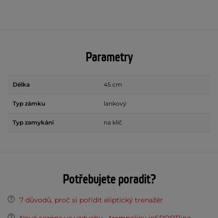
Parametry
Délka
45 cm
Typ zámku
lankový
Typ zamykání
na klíč
Potřebujete poradit?
7 důvodů, proč si pořídit eliptický trenažér