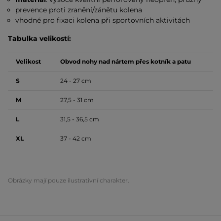
prevence proti zranění/zánětu kolena
vhodné pro fixaci kolena při sportovních aktivitách
Tabulka velikostí:
Velikost
Obvod nohy nad nártem přes kotník a patu
S
24 - 27 cm
M
27,5 - 31 cm
L
31,5 - 36,5 cm
XL
37 - 42 cm
Obrázky mají pouze ilustrativní charakter.