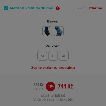
Možnost vrátit do 90 dnů
22 Kč
zdarma
Barva:
Velikost:
M
L
XL
Zvolte variantu produktu
849 Kč
744 Kč
-12%
s DPH
ušetříte
105 Kč
Vaše věrnostní sleva
0%