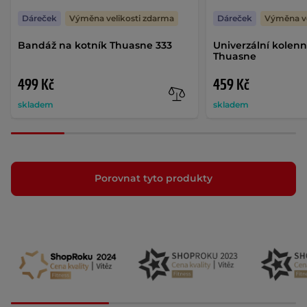
Dáreček
Výměna velikosti zdarma
Dáreček
Výměna ve
Bandáž na kotník Thuasne 333
Univerzální kolen
Thuasne
499 Kč
459 Kč
skladem
skladem
Porovnat tyto produkty