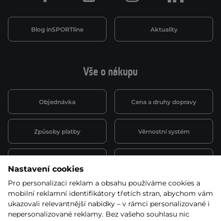
Blog inSPORTline
Aktuality
Vše o nákupu
Objednávka
Cena a druhy dopravy
Způsoby platby
Věrnostní systém
Montáž a servis
Reklamace a záruka
Nastavení cookies
Pro personalizaci reklam a obsahu používáme cookies a
Půjčovna
Kariéra
mobilní reklamní identifikátory třetích stran, abychom vám
obchodní podmínky
ukazovali relevantnější nabídky – v rámci personalizované i
nepersonalizované reklamy. Bez vašeho souhlasu nic