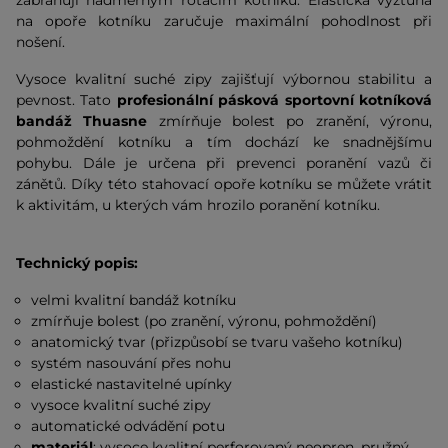
zabraňují nadměrným rotacím kotníku. Elastická výztuha
na opoře kotníku zaručuje maximální pohodlnost při
nošení.
Vysoce kvalitní suché zipy zajišťují výbornou stabilitu a
pevnost. Tato
profesionální pásková sportovní kotníková
bandáž Thuasne
zmírňuje bolest po zranění, výronu,
pohmoždění kotníku a tím dochází ke snadnějšímu
pohybu. Dále je určena při prevenci poranění vazů či
zánětů. Díky této stahovací opoře kotníku se můžete vrátit
k aktivitám, u kterých vám hrozilo poranění kotníku.
Technický popis:
velmi kvalitní bandáž kotníku
zmírňuje bolest (po zranění, výronu, pohmoždění)
anatomický tvar (přizpůsobí se tvaru vašeho kotníku)
systém nasouvání přes nohu
elastické nastavitelné upínky
vysoce kvalitní suché zipy
automatické odvádění potu
materiál
: vysoce kvalitní perforovaný neopren, pružný