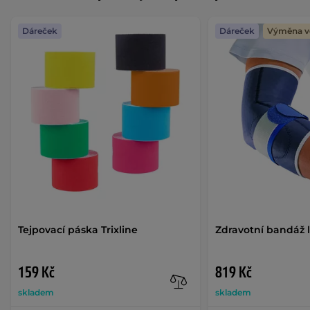
Dáreček
Dáreček
Výměna ve
Tejpovací páska Trixline
Zdravotní bandáž 
159 Kč
819 Kč
skladem
skladem