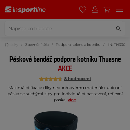
é pomůcky
Zpevnění těla
Podpora kolene a kotníku
IN: TH330
Pásková bandáž podpora kotníku Thuasne
AKCE
8 hodnocení
Maximální fixace díky neoprénovému materiálu, upínací
páska se suchými zipy pro individuální nastavení, reflexní
páska.
více